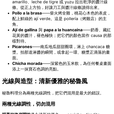
amarillo、leche de tigre 或 yuzu 拉出乾淨的醬汁線
條。從正上方拍，好讓刀工與醬汁線條讀得出來。
Pollo a la brasa
——柴火烤全雞，桃花心木色的表皮，
配上鮮綠的 ají verde。這是 pollería（烤雞店）的主
角。
Ají de gallina
與
papa a la huancaína
——奶香、藏紅
花黃的醬汁，褪色極快；把它們的顏色當作 causa 的那
樣對待。
Picarones
——南瓜地瓜甜甜圈環，淋上 chancaca 糖
漿。拍那道淋醬的瞬間，或拿起一環、糖漿正滴落的畫
面。
Chicha morada
——深紫色的玉米飲，為任何餐桌畫面
添上一抹寶石色調的亮點。
光線與造型：清新優雅的秘魯風
秘魯料理分為兩種光線調性，把它們混用是最大的錯誤。
兩種光線調性，切勿混用