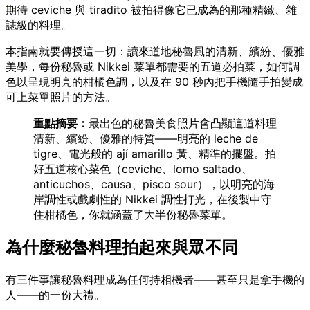
期待 ceviche 與 tiradito 被拍得像它已成為的那種精緻、雜
誌級的料理。
本指南就要傳授這一切：讀來道地秘魯風的清新、繽紛、優雅
美學，每份秘魯或 Nikkei 菜單都需要的五道必拍菜，如何調
色以呈現明亮的柑橘色調，以及在 90 秒內把手機隨手拍變成
可上菜單照片的方法。
重點摘要：
最出色的秘魯美食照片會凸顯這道料理
清新、繽紛、優雅的特質——明亮的 leche de
tigre、電光般的 ají amarillo 黃、精準的擺盤。拍
好五道核心菜色（ceviche、lomo saltado、
anticuchos、causa、pisco sour），以明亮的海
岸調性或戲劇性的 Nikkei 調性打光，在後製中守
住柑橘色，你就涵蓋了大半份秘魯菜單。
為什麼秘魯料理拍起來與眾不同
有三件事讓秘魯料理成為任何持相機者——甚至只是拿手機的
人——的一份大禮。