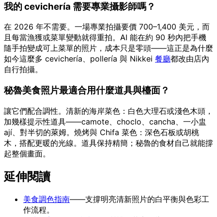
我的 cevichería 需要專業攝影師嗎？
在 2026 年不需要。一場專業拍攝要價 700–1,400 美元，而
且每當漁獲或菜單變動就得重拍。AI 能在約 90 秒內把手機
隨手拍變成可上菜單的照片，成本只是零頭——這正是為什麼
如今這麼多 cevichería、pollería 與 Nikkei
餐廳
都改由店內
自行拍攝。
秘魯美食照片最適合用什麼道具與檯面？
讓它們配合調性。清新的海岸菜色：白色大理石或淺色木頭，
加幾樣提示性道具——camote、choclo、cancha、一小盅
ají、對半切的萊姆。燒烤與 Chifa 菜色：深色石板或胡桃
木，搭配更暖的光線。道具保持精簡；秘魯的食材自己就能撐
起整個畫面。
延伸閱讀
美食調色指南
——支撐明亮清新照片的白平衡與色彩工
作流程。