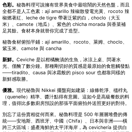
色彩。
秘魯料理可說擁有世界美食中最喧鬧的天然色盤，而且
全都不是人工色素：ají amarillo 辣椒散發電光黃、rocoto 辣
椒燃著紅、leche de tigre 帶著泛紫的白，choclo（大玉
米）、camote（地瓜）、紫色的 chicha morada 與香菜補
足其餘。食材本身就替你完成了造型。
秘魯食材俯拍平鋪：ají amarillo、rocoto、萊姆、choclo、
紫玉米、camote 與 cancha
新鮮。
Ceviche 是以柑橘醃漬的生魚，冰涼上桌、閃著水
光、僅醃了數分鐘。那種剛切好的質感是最原始的食慾觸發點
——tiradito、causa 與冰霜般的 pisco sour 也都靠同樣的
新鮮感取勝。
優雅。
現代秘魯與 Nikkei 擺盤宛如建築：線條乾淨、榲桲丸
（quenelle）精準、醬汁點得有意圖。這如今是高級餐飲的料
理，值得比多數廚房預設的那張平面俯拍外送照更好的對待。
別忘了這份賣相從何而來。秘魯料理是 500 年層層堆疊的傳
統——安地斯、西班牙、中國（Chifa）、日本與非洲——橫
跨三大區域：盛產海鮮的太平洋海岸，為 cevichería 提供白