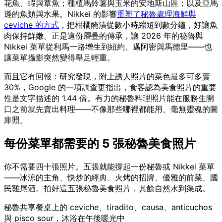
花魚、蝦與章魚；種植馬鈴薯與玉米的安地斯山區；以及亞馬
遜的魚類與水果。Nikkei 的影響
重塑了秘魯處理海鮮與
ceviche 的方式
，把柑橘醃漬從數小時縮短到數分鐘，好讓魚
肉保持鮮嫩。正是這份層疊的傳承，讓 2026 年的秘魯與
Nikkei 菜單從利馬一路增生到紐約、邁阿密與馬德里——也
讓菜單攝影突然變得舉足輕重。
而且它有回報：研究發現，附上誘人照片的菜色最多可多賣
30%，Google 的一項調查更指出，食客認為美食照片的重要
性是文字描述的 1.44 倍。有力的秘魯料理照片能在服務生開
口之前就先賣出料理——不像那些哪裡都能用、毫無靈魂的圖
庫照。
每份菜單都需要的 5 張秘魯美食照片
你不需要四十張照片。五張就能撐起一份秘魯或 Nikkei 菜單
——冰涼的主角、快炒的經典、火烤的招牌、優雅的前菜、國
民雞尾酒。拍好這五張秘魯美食照片，其餘自然水到渠成。
秘魯共享餐桌上的 ceviche、tiradito、causa、anticuchos
與 pisco sour，沐浴在午後暖光中