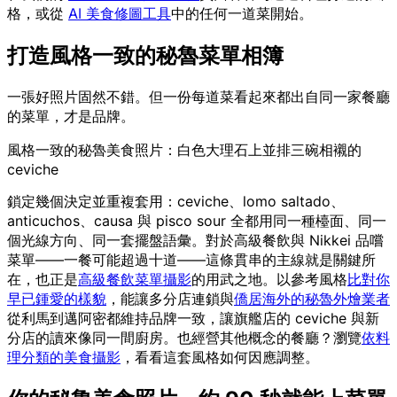
格，或從
AI 美食修圖工具
中的任何一道菜開始。
打造風格一致的秘魯菜單相簿
一張好照片固然不錯。但一份每道菜看起來都出自同一家餐廳
的菜單，才是品牌。
風格一致的秘魯美食照片：白色大理石上並排三碗相襯的
ceviche
鎖定幾個決定並重複套用：ceviche、lomo saltado、
anticuchos、causa 與 pisco sour 全都用同一種檯面、同一
個光線方向、同一套擺盤語彙。對於高級餐飲與 Nikkei 品嚐
菜單——一餐可能超過十道——這條貫串的主線就是關鍵所
在，也正是
高級餐飲菜單攝影
的用武之地。以參考風格
比對你
早已鍾愛的樣貌
，能讓多分店連鎖與
僑居海外的秘魯外燴業者
從利馬到邁阿密都維持品牌一致，讓旗艦店的 ceviche 與新
分店的讀來像同一間廚房。也經營其他概念的餐廳？瀏覽
依料
理分類的美食攝影
，看看這套風格如何因應調整。