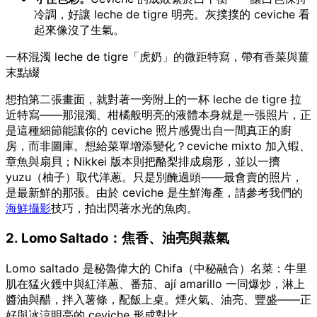
冷調，好讓 leche de tigre 明亮。灰撲撲的 ceviche 看
起來像沒了生氣。
一杯混濁 leche de tigre「虎奶」的微距特寫，帶有香菜與薑
末點綴
想拍第二張畫面，就對著一旁附上的一杯 leche de tigre 拉
近特寫——那混濁、柑橘般明亮的液體本身就是一張照片，正
是這種細節能讓你的 ceviche 照片感覺出自一間真正的廚
房，而非圖庫。想給菜單增添變化？ceviche mixto 加入蝦、
章魚與扇貝；Nikkei 版本則把酪梨排成扇形，並以一擠
yuzu（柚子）取代洋蔥。只是別醃過頭——最會賣的照片，
是最新鮮的那張。由於 ceviche 是生鮮海產，請參考我們的
海鮮攝影
技巧，拍出閃著水光的魚肉。
2. Lomo Saltado：焦香、油亮與蒸氣
Lomo saltado 是秘魯偉大的 Chifa（中秘融合）名菜：牛里
肌在猛火鑊中與紅洋蔥、番茄、ají amarillo 一同爆炒，淋上
醬油與醋，拌入薯條，配飯上桌。煙火氣、油亮、豐盛——正
好與冰涼明亮的 ceviche 形成對比。