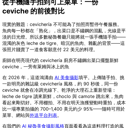
從手機隨手拍到可上菜單：一份
ceviche 的前後對比
現實的難題：cevichería 不可能為了拍照而暫停午餐服務。
魚肉每一秒都在「熟化」，出菜口是不鏽鋼的混亂，光線是平
淡的日光燈。所以多數秘魯餐廳只能將就一張手機隨手拍——
混濁的灰色 leche de tigre、暗沉的魚肉、雜亂的背景——這
張照片賤賣了一道食客願意付 22 美元的料理。
廚師在明亮現代的 cevichería 廚房不鏽鋼出菜口擺盤新鮮
ceviche，一旁有萊姆與冰上的魚
在 2026 年，這道鴻溝由
AI 美食攝影
填平。上傳隨手拍、挑
一款明亮的雜誌級 cevichería 風格，約 90 秒後，同一份
ceviche 就會在冷調光線下、乾淨的大理石上重新登場：
leche de tigre 讀來新鮮，choclo 與 camote 跳出來，魚肉
看起來剛切好。不用棚拍、不用在明天漁獲變動時重拍，成本
比一場專業拍攝的 700–1,400 美元約少 95%——隨時可用於
菜單、網站與
外送平台列表
。
在我們的
AI 秘魯美食攝影風格
頁面看看為這道料理打造的風