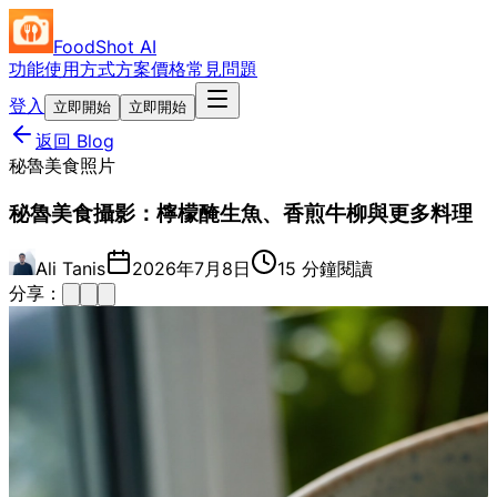
FoodShot AI
功能
使用方式
方案價格
常見問題
登入
立即開始
立即開始
返回 Blog
秘魯美食照片
秘魯美食攝影：檸檬醃生魚、香煎牛柳與更多料理
Ali Tanis
2026年7月8日
15 分鐘閱讀
分享：