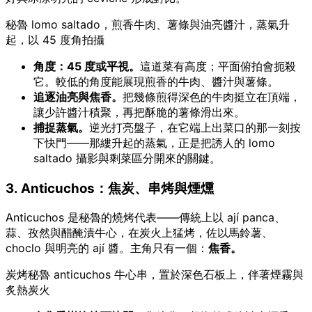
秘魯 lomo saltado，煎香牛肉、薯條與油亮醬汁，蒸氣升
起，以 45 度角拍攝
角度：45 度或平視。
這道菜有高度；平面俯拍會扼殺
它。較低的角度能展現煎香的牛肉、醬汁與薯條。
追逐油亮與焦香。
把幾條煎得深色的牛肉挺立在頂端，
讓少許醬汁積聚，再把酥脆的薯條滑出來。
捕捉蒸氣。
逆光打亮盤子，在它端上出菜口的那一刻按
下快門——那縷升起的蒸氣，正是把誘人的 lomo
saltado 攝影與剩菜區分開來的關鍵。
3. Anticuchos：焦炭、串烤與煙燻
Anticuchos 是秘魯的燒烤代表——傳統上以 ají panca、
蒜、孜然與醋醃漬牛心，在炭火上猛烤，佐以馬鈴薯、
choclo 與明亮的 ají 醬。主角只有一個：
焦香。
炭烤秘魯 anticuchos 牛心串，置於深色石板上，伴著煙霧與
炙熱炭火