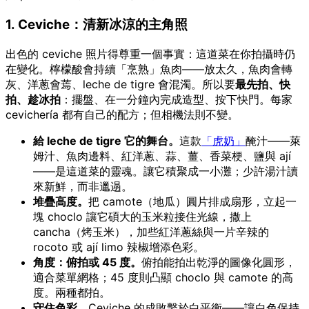
1. Ceviche：清新冰涼的主角照
出色的 ceviche 照片得尊重一個事實：這道菜在你拍攝時仍
在變化。檸檬酸會持續「烹熟」魚肉——放太久，魚肉會轉
灰、洋蔥會蔫、leche de tigre 會混濁。所以要
最先拍、快
拍、趁冰拍
：擺盤、在一分鐘內完成造型、按下快門。每家
cevichería 都有自己的配方；但相機法則不變。
給 leche de tigre 它的舞台。
這款
「虎奶」
醃汁——萊
姆汁、魚肉邊料、紅洋蔥、蒜、薑、香菜梗、鹽與 ají
——是這道菜的靈魂。讓它積聚成一小灘；少許湯汁讀
來新鮮，而非邋遢。
堆疊高度。
把 camote（地瓜）圓片排成扇形，立起一
塊 choclo 讓它碩大的玉米粒接住光線，撒上
cancha（烤玉米），加些紅洋蔥絲與一片辛辣的
rocoto 或 ají limo 辣椒增添色彩。
角度：俯拍或 45 度。
俯拍能拍出乾淨的圖像化圓形，
適合菜單網格；45 度則凸顯 choclo 與 camote 的高
度。兩種都拍。
守住色彩。
Ceviche 的成敗繫於白平衡——讓白色保持