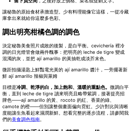
留下負空間
，之後好放上價格、菜名或促銷文字。
讓秘魯的原始食材承擔造型。少有料理能像它這樣，一從冷藏
庫拿出來就給你這麼多色彩。
調出明亮柑橘色調的調色
決定秘魯美食照片成敗的後製，是白平衡。cevichería 裡冷
調的日光燈管會做兩件醜事：把明亮的 leche de tigre 變成
混濁的灰，並把 ají amarillo 的黃抽乾成淡芥末色。
微距拍攝湯匙上鮮豔電光黃的 ají amarillo 醬汁，一旁擺著新
鮮 ají amarillo 辣椒與萊姆
目標是
冷調、乾淨的白，加上飽和、溫暖的重點色。
微調白平
衡，直到 leche de tigre 讀來明亮且略帶紫調，接著提亮招
牌色——ají amarillo 的黃、rocoto 的紅、香菜的綠、
camote 的橙——但別讓整個畫面偏向霓虹。少許對比與清晰
度能讓生魚看起來濕潤新鮮。想看完整的逐步流程，請參閱我
們的
美食調色指南
。