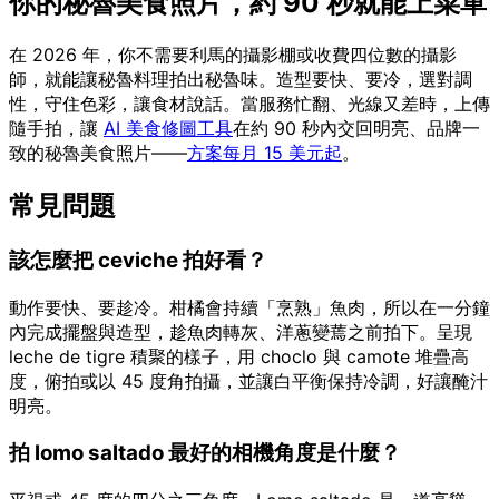
你的秘魯美食照片，約 90 秒就能上菜單
在 2026 年，你不需要利馬的攝影棚或收費四位數的攝影
師，就能讓秘魯料理拍出秘魯味。造型要快、要冷，選對調
性，守住色彩，讓食材說話。當服務忙翻、光線又差時，上傳
隨手拍，讓
AI 美食修圖工具
在約 90 秒內交回明亮、品牌一
致的秘魯美食照片——
方案每月 15 美元起
。
常見問題
該怎麼把 ceviche 拍好看？
動作要快、要趁冷。柑橘會持續「烹熟」魚肉，所以在一分鐘
內完成擺盤與造型，趁魚肉轉灰、洋蔥變蔫之前拍下。呈現
leche de tigre 積聚的樣子，用 choclo 與 camote 堆疊高
度，俯拍或以 45 度角拍攝，並讓白平衡保持冷調，好讓醃汁
明亮。
拍 lomo saltado 最好的相機角度是什麼？