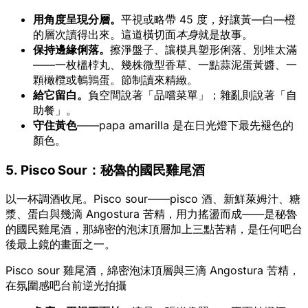
用角度呈現分層。
平視或略帶 45 度，好讓黃—白—橙
的層次讀得出來。這道橫切面
本身
就是故事。
保持邊緣俐落。
擦淨盤子、讓模具塑形俐落、別堆太滿
——一枚榲桲丸、幾株微型香草、一點蒜泥蛋黃醬、一
顆橄欖或鵪鶉蛋。節制讀來精緻。
給它留白。
負空間說著「品嚐菜單」；雜亂則說著「自
助餐」。
守住黃色
——papa amarilla 是在日光燈下最先褪色的
顏色。
5. Pisco Sour：秘魯的國民雞尾酒
以一杯調酒收尾。Pisco sour——pisco 酒、新鮮萊姆汁、糖
漿、蛋白與幾滴 Angostura 苦精，用力搖盪而成——是秘魯
的國民雞尾酒，那綿密的泡沫頂層加上三點苦精，是任何吧台
後最上鏡的畫面之一。
Pisco sour 雞尾酒，綿密泡沫頂層與三滴 Angostura 苦精，
在氛圍感吧台前逆光拍攝