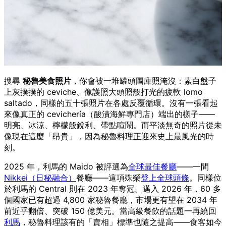
搜尋
秘魯美食照片
，你會被一堆罐頭圖庫照淹沒：素白盤子
上灰撲撲的 ceviche、像護照大頭照般打光的疲軟 lomo
saltado，同樣的五十張照片在各處反覆循環。沒有一張看起
來像真正的 cevichería（酸漬海鮮專門店）端出的樣子——
明亮、冰涼、檸檬般銳利、帶點喧鬧。而平淡無奇的照片從未
像現在這麼「昂貴」，因為秘魯料理正迎來史上最風光的時
刻。
2025 年，利馬的 Maido 被評選為
全球最佳餐廳
——一間
Nikkei（日秘融合）
餐廳——這項殊榮
登上全球頭條
。同樣位
於利馬的 Central 則在 2023 年奪冠。邁入 2026 年，60 多
個國家已有超過 4,800 家秘魯餐廳，市場更有望在 2034 年
前近乎翻倍、突破 150 億美元。當高級餐飲的話題一再繞回
利馬
，秘魯料理該有的「賣相」標準也隨之提高——食客如今