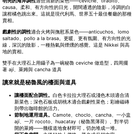
明亮的海岸調性
適合清新的菜色——ceviche、tiradito、
causa。柔和、有方向性的日光，開闊通透的陰影，冷調的白
讓柑橘色跳出來。這就是現代利馬、世界五十最佳餐廳的那種
賣相。
戲劇性的調性
適合火烤與撫慰系菜色——anticuchos、lomo
saltado、pollo a la brasa。更暖、更有氛圍、有方向性的光
線，深沉的陰影，一種熱氣與煙燻的感覺。這是 Nikkei 與高
地的賣相。
雙手在大理石上用鑷子為一碗秘魯 ceviche 做造型，四周擺
著 ají、萊姆與 cancha 道具
讀來就是秘魯風的檯面與道具
讓檯面配合調性。
白色卡拉拉大理石或淺色木頭適合清
新菜色；深色石板或胡桃木適合戲劇性菜色；彩繪磁磚
則帶出咖啡館的活力。
節制地運用道具。
Camote、choclo、cancha、一小盅
ají、一片 rocoto、huacatay（秘魯黑薄荷）、對半切
開的萊姆——幾樣道地食材即可，切勿堆成一堆。