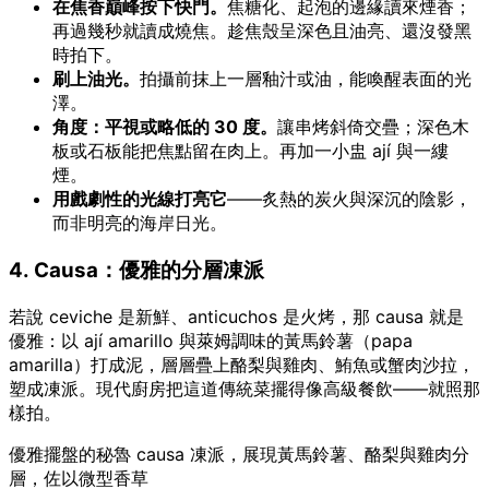
在焦香巔峰按下快門。
焦糖化、起泡的邊緣讀來煙香；
再過幾秒就讀成燒焦。趁焦殼呈深色且油亮、還沒發黑
時拍下。
刷上油光。
拍攝前抹上一層釉汁或油，能喚醒表面的光
澤。
角度：平視或略低的 30 度。
讓串烤斜倚交疊；深色木
板或石板能把焦點留在肉上。再加一小盅 ají 與一縷
煙。
用戲劇性的光線打亮它
——炙熱的炭火與深沉的陰影，
而非明亮的海岸日光。
4. Causa：優雅的分層凍派
若說 ceviche 是新鮮、anticuchos 是火烤，那 causa 就是
優雅：以 ají amarillo 與萊姆調味的黃馬鈴薯（papa
amarilla）打成泥，層層疊上酪梨與雞肉、鮪魚或蟹肉沙拉，
塑成凍派。現代廚房把這道傳統菜擺得像高級餐飲——就照那
樣拍。
優雅擺盤的秘魯 causa 凍派，展現黃馬鈴薯、酪梨與雞肉分
層，佐以微型香草