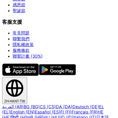
感恩節
聖誕節
客服支援
常見問題
聯繫我們
隱私權政策
服務條款
聯盟計畫 (30%)
ZH-HANT-TW
العربية (AR)
BG (BG)
CS (CS)
DA (DA)
Deutsch (DE)
EL
(EL)
English (EN)
Español (ES)
FI (FI)
Français (FR)
HE
(HE)
हिन्दी (HI)
HR (HR)
HU (HU)
ID (ID)
Italiano (IT)
日本語