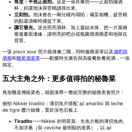
角度：平視正面拍。
這是一張肖像照——正面拍攝酒
杯，好讓泡沫與苦精讀得出來。
立刻拍。
泡沫會在一兩分鐘內塌陷；備妥相機，趁苦精
的點還清晰時捕捉下來。
讓它發光。
逆光照亮酒杯、加上凝結水珠、把一片萊姆
塞進畫面邊緣，讓明亮的吧台或氛圍感酒廊柔和地留在
背景。
一張 pisco sour 照片能身兼二職，同時服務菜單以及
酒吧與
酒廊
和
雞尾酒菜單
——歡樂時光廣告與高級餐飲餐前酒，一張
搞定。
五大主角之外：更多值得拍的秘魯菜
再加幾道傳統菜色，就能湊齊一整組完整的秘魯美食照片：
俯拍 Nikkei tiradito：薄切魚片搭配 ají amarillo 與 leche
de tigre 醬汁線條，置於深色石板上
Tiradito
——Nikkei 的明星菜。生魚片般的薄切魚肉、
不加洋蔥（與 ceviche 最明顯的差異），以 ají