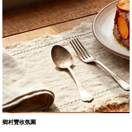
鄉村
豐收氛圍