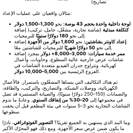
تصاريح)
مثالان واقعيان على عمليات الإعداد:
لوحة داخلية واحدة بحجم 43 بوصة:
نحو
1,300–1,500 دولار
كتكلفة مبدئية
(شاشة تجارية، مشغّل، حامل، تركيب) إضافة
للبرمجيات.
إلى نحو
180 دولارًا سنويًا
إعداد كاونتر بشاشتين:
نحو
1,600 دولار من الأجهزة
إضافة
للبرمجيات للشاشتين معًا.
إلى نحو
50 دولارًا شهريًا
ممر خدمة سيارات:
3,000–8,000+ دولار
بمجرد إضافة
شاشات عرض خارجية عالية السطوع، وحاويات، وأعمال
كهربائية. وتتراوح جدران الفيديو متعددة الشاشات في
.
الفروع الرئيسية بين
5,000–10,000 دولار
ثم هناك التكاليف التي ينساها المشغّلون باستمرار. فالأعمال
الكهربائية، ووصلات الشبكة، والتصاريح، والتركيب، والطاقة،
والضمانات (150–250 دولارًا سنويًا)، والصيانة المستمرة قد تصل
في مجموعها إلى
20–30% من إنفاقك السنوي
. وعادةً ما تدوم
الشاشات التجارية نحو 3–5 سنوات في بيئة المطعم قبل أن يخفت
سطوعها.
وما البند الذي يستهين به الجميع تقريبًا؟
التصوير الفوتوغرافي.
نادرًا
ما يكون ضمن عرض سعر الأجهزة، ومع ذلك فهو المحرّك الأكبر