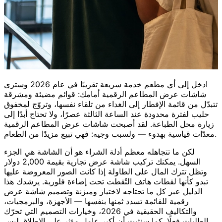
ادخل إلى أي مطعم خدمة سريعة تقريبًا في عام 2026 وسترى
شاشات عرض المطاعم الرقمية أمامك: قوائم مضيئة ومشرقة
تتبدّل من قائمة الإفطار إلى الغداء من تلقاء نفسها، وتروّج لمخفوق
حليب لفترة محدودة عند الساعة الثالثة عصرًا، ولا تحتاج أبدًا إلى
زيارة محل الطباعة. لقد أصبحت شاشات عرض المطاعم الرقمية
معدّات قياسية بهدوء — ولسبب وجيه: فهي تبيع مزيدًا من الطعام.
لكن ما تتجاهله معظم أدلة الشراء هو أن الشاشة هي الجزء
السهل. يمكنك تركيب شاشة عرض تجارية بقيمة 2,000 دولار
وتظل تترك المال على الطاولة إذا كانت الصور المعروضة عليها
تبدو كأنها لقطات هاتف التُقطت تحت إضاءة فلورية. يرشدك هذا
الدليل عبر كل ما تحتاجه لاختيار وميزنة وتصميم شاشة عرض
رقمية للقائمة تسدد ثمنها بنفسها — الأجهزة، والبرمجيات،
والتكاليف الحقيقية في 2026، وخيارات التصميم التي تحرّك
الطلبات فعلًا. كما سنثبت أن أكبر عامل مؤثر على الإطلاق ليس