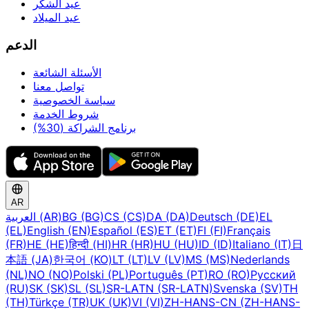
عيد الشكر
عيد الميلاد
الدعم
الأسئلة الشائعة
تواصل معنا
سياسة الخصوصية
شروط الخدمة
برنامج الشراكة (30%)
AR
EL
Deutsch (DE)
DA (DA)
CS (CS)
BG (BG)
العربية (AR)
(EL)
English (EN)
Español (ES)
ET (ET)
FI (FI)
Français
(FR)
HE (HE)
हिन्दी (HI)
HR (HR)
HU (HU)
ID (ID)
Italiano (IT)
日
本語 (JA)
한국어 (KO)
LT (LT)
LV (LV)
MS (MS)
Nederlands
(NL)
NO (NO)
Polski (PL)
Português (PT)
RO (RO)
Русский
(RU)
SK (SK)
SL (SL)
SR-LATN (SR-LATN)
Svenska (SV)
TH
(TH)
Türkçe (TR)
UK (UK)
VI (VI)
ZH-HANS-CN (ZH-HANS-