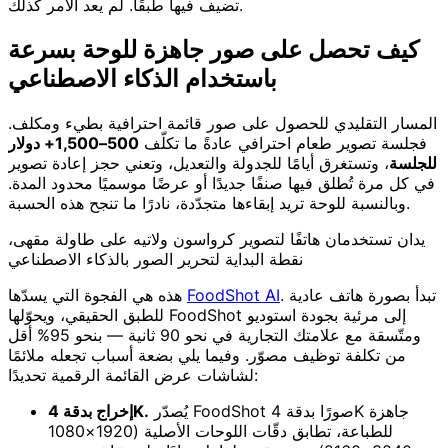
تضيف فيها طبقًا. لم يعد الأمر كذلك.
كيف تحصل على صور جاهزة للوحة بسرعة
باستخدام الذكاء الاصطناعي
المسار التقليدي للحصول على صور قائمة احترافية بطيء ومكلف.
فجلسة تصوير طعام احترافي عادةً ما تكلّف
500–1,500+ دولار
للجلسة
، وتستغرق أيامًا للجدولة والتعديل، وتعني حجز إعادة تصوير
في كل مرة تُطلق فيها صنفًا جديدًا أو عرضًا موسميًا محدود المدة.
وبالنسبة للوحة تريد إبقاءها متجدّدة، نادرًا ما تنجح هذه الحسبة.
يدان تستخدمان هاتفًا لتصوير كرواسون ولاتيه على طاولة مقهى،
نقطة البداية لتحرير الصور بالذكاء الاصطناعي
. تبدأ بصورة هاتف عادية
FoodShot AI
هذه هي الفجوة التي يسدّها
للطبق الحقيقي، ويحوّلها FoodShot إلى مرئية بجودة استوديو
ومتّسقة مع علامتك التجارية في نحو 90 ثانية — بنحو 95% أقل
من تكلفة توظيف مصوّر. وفيما يلي بضعة أسباب تجعله ملائمًا
لشاشات عرض القائمة الرقمية تحديدًا:
يُصدّر FoodShot صورًا بدقة 4K جاهزة
إخراج بدقة 4K.
للطباعة، تطابق دقّات اللوحات الأصلية (1920×1080