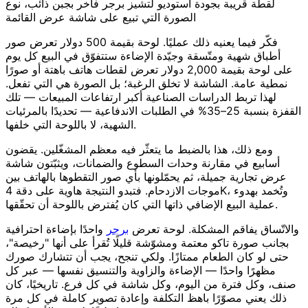
لقطة قريبة بجودة استوديو لتشيز برجر فاخر بجبن ذائب، نوع
الصورة التي تبيع على شاشة عرض القائمة
فكّر فيما يعنيه ذلك عمليًا. لوحة بقيمة 500 دولار تعرض صور
أطباق شهية ومتّسقة وجيّدة الإضاءة ستتفوّق في البيع كل يوم
على لوحة بقيمة 2,000 دولار تعرض لقطات هاتف باهتة أو صورًا
نمطية عامة. الشاشة لا تخلق الرغبة؛ بل الصورة هي التي تفعل.
لهذا تربط الدراسات الصناعية أكبر ارتفاعات المبيعات — تلك
القفزة بنسبة 25–35% في الطلبات الاندفاعية — تحديدًا بالمرئيات
الشهية، لا باللوحة التي خلفها.
ومع ذلك، هذا بالضبط ما يتعثّر فيه معظم المشغّلين. يقضون
أسابيع في مقارنة وحدات السطوع والضمانات، ويثبّتون شاشة
عرض تجارية جميلة، ثم يحمّلونها بأي صور التقطوها بالهاتف بين
موجات الازدحام. فتبدو النتيجة هاوية على دقة 4K، وتُخمد بهدوء
عملية البيع الإضافي ذاتها التي كان يُفترض باللوحة أن تحقّقها.
والاتّساق يفاقم المشكلة. لوحة تعرض
برجر
واحدًا بإضاءة احترافية
بجانب صورة تاكو معتمة ومشوّشة قليلًا تُقرأ على أنها "رخيصة"،
حتى لو كان الطعام ممتازًا. ولكي تنجح، يجب أن تتشارك صورك
مظهرًا واحدًا — الإضاءة والزاوية والتنسيق نفسها — عبر كل
صنف، وكل فترة من اليوم، وكل شاشة في كل فرع. تاريخيًا، كان
ذلك يعني مصوّرًا باهظ التكلفة وإعادة تصوير كاملة في كل مرة