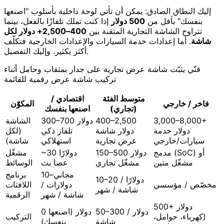
إليك النطاق الصادق: يمكن أن تأتي لوحة داخلية بأسلوب "اصنعها
بنفسك" بأقل من
500 دولار
إذا كنت تملك تلفازًا بالفعل، بينما
تتراوح الشاشة التجارية المتقنة بين
400–2,500+ دولار لكل
شاشة
. أما إعدادات خدمة السيارات والإعدادات الخارجية فتكلّف
أكثر بكثير. وإليك التفصيل.
فنّي يثبّت شاشة عرض تجارية على جدار بمثقاب وحامل أثناء
تركيب شاشة عرض رقمية للقائمة
متوسط الفئة
اقتصادي /
فاخر / خارجي
المكوّن
(تجاري)
اصنعها بنفسك
3,000–8,000+
400–2,500
300–700 دولار
الشاشة
دولار خدمة
دولار شاشة
تلفاز ذكي
(لكل
سيارات/خارجي
عرض تجارية
استهلاكي
شاشة)
مدمج (SoC) أو
150–500 دولار
~30 دولارًا
مشغّل
مشغّل متين
مشغّل تجاري
عصا بث
الوسائط
مجاني–10
برنامج
10–20 دولارًا /
مخصّص / مؤسسي
دولارات /
اللافتات
شاشة / شهر
شاشة / شهر
الرقمية
500+ دولار
50–300 دولار /
0 دولار (اصنعها
(كهرباء، حوامل،
التركيب
شاشة
بنفسك)