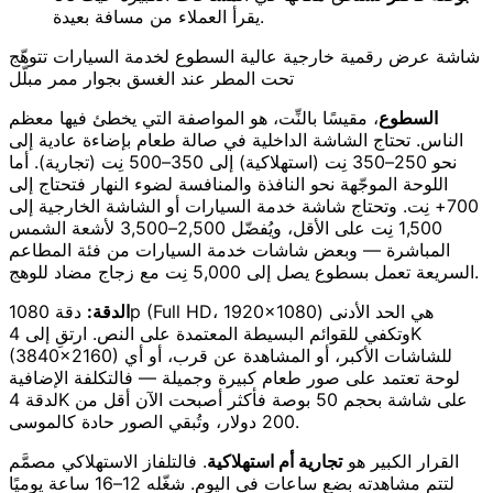
يقرأ العملاء من مسافة بعيدة.
شاشة عرض رقمية خارجية عالية السطوع لخدمة السيارات تتوهّج
تحت المطر عند الغسق بجوار ممر مبلّل
السطوع
، مقيسًا بالنِّت، هو المواصفة التي يخطئ فيها معظم
الناس. تحتاج الشاشة الداخلية في صالة طعام بإضاءة عادية إلى
نحو 250–350 نِت (استهلاكية) إلى 350–500 نِت (تجارية). أما
اللوحة الموجّهة نحو النافذة والمنافسة لضوء النهار فتحتاج إلى
700+ نِت. وتحتاج شاشة خدمة السيارات أو الشاشة الخارجية إلى
1,500 نِت على الأقل، ويُفضّل 2,500–3,500 لأشعة الشمس
المباشرة — وبعض شاشات خدمة السيارات من فئة المطاعم
السريعة تعمل بسطوع يصل إلى 5,000 نِت مع زجاج مضاد للوهج.
الدقة:
دقة 1080p (Full HD، 1920×1080) هي الحد الأدنى
وتكفي للقوائم البسيطة المعتمدة على النص. ارتقِ إلى 4K
(3840×2160) للشاشات الأكبر، أو المشاهدة عن قرب، أو أي
لوحة تعتمد على صور طعام كبيرة وجميلة — فالتكلفة الإضافية
لدقة 4K على شاشة بحجم 50 بوصة فأكثر أصبحت الآن أقل من
200 دولار، وتُبقي الصور حادة كالموسى.
القرار الكبير هو
تجارية أم استهلاكية
. فالتلفاز الاستهلاكي مصمَّم
لتتم مشاهدته بضع ساعات في اليوم. شغّله 12–16 ساعة يوميًا