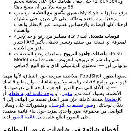
و3840×2160) حتى يبقى طعامك حادًا على شاشة بحجم
55 بوصة بدلًا من أن يصبح باهتًا.
تنسيق متّسق مع العلامة.
مع ميزة My Styles، ترفع مظهرًا
مرجعيًا مرة واحدة وتطبّقه على كل طبق، حتى تتشارك
لوحتك كلها الإضاءة والإحساس نفسيهما عبر الإفطار والغداء
والعشاء.
تنويعات متعددة.
أنشئ عدة مظاهر من رفع واحد لإجراء
اختبار A/B لمعرفة أي نسخة من صنف رئيسي تحظى بأكبر
قدر من الانتباه.
ملصقات جاهزة للترويج.
يساعدك وضع الملصقات (Poster
Mode) على بناء شرائح ترويجية للعروض محدودة المدة
والهابي آور — المحتوى الديناميكي الذي يدفع البيع الإضافي.
ملاحظة سريعة حول النطاق، لأنها مهمة: FoodShot يصنع
الصور.
فهو ليس برنامج لافتات رقمية، ولا يبيع شاشات، ولن يطبع قائمتك
— إنه الأداة التي تنتج الصور الجاهزة للوحة التي تعرضها تلك
الأنظمة. وسواء كنت تدير
مقهى
، أو
لوحة قائمة لعربة طعام
، أو
مطعمًا
بخدمة كاملة، فإن سير العمل نفسه من الهاتف إلى 4K
يغذّي لوحاتك، و
صور تطبيقات التوصيل
، ومنشوراتك على وسائل
التواصل من مجموعة صور واحدة. لمزيد حول بناء قائمة معتمدة
لدينا.
على الصور، اطّلع على
دليل قائمة الصور
أخطاء شائعة في شاشات عرض المطاعم