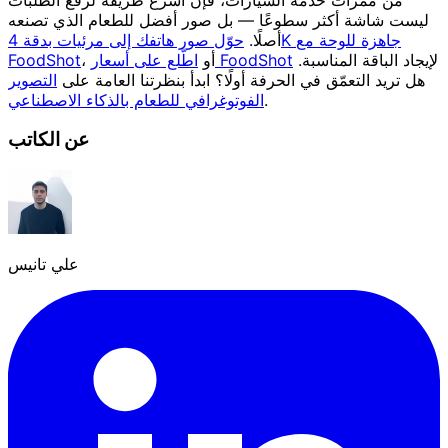
ليست شاشة أكثر سطوعًا — بل صور أفضل للطعام الذي تصنعه
أصلًا.
حوّل صور هاتفك إلى مرئيات بدقة 4K جاهزة للوحة مع
لإيجاد الباقة المناسبة.
اطّلع على أسعار FoodShot
، أو
FoodShot
هل تريد التعمّق في الحرفة أولًا؟ ابدأ بنظرتنا العامة على
التصوير
.
الفوتوغرافي للطعام بالذكاء الاصطناعي
عن الكاتب
علي تانيس