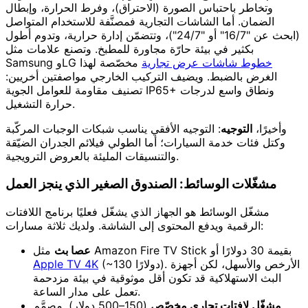
وتخاطر باحتباس الصورة (الاحتراق)، وفرط الحرارة، وإبطال
الضمان. أما الشاشات التجارية فمصنَّفة للاستخدام المتواصل
(ابحث عن "16/7" أو "24/7")، وتتضمّن إدارة حرارية، وتدوم أطول
بكثير في بيئة حارّة مجاورة للمطبخ. وتصنع علامات مثل
خطوط شاشات عرض تجارية
مخصّصة لهذا
Samsung وLG
الغرض بالضبط. ويضيف التركيب الخارجي مواصفتين أخريين:
تصنيف مقاومة للعوامل الجوية IP65+ ونطاق واسع لدرجات
حرارة التشغيل.
وأخيرًا،
التوجيه
: التوجيه الأفقي يناسب شبكات الوجبات المركّبة
وكتل فئات خدمة السيارات؛ أما الطولي فيلائم الجدران الضيّقة
والتنسيقات المليئة بالعروض الترويجية.
مشغّلات الوسائط: الصندوق الصغير الذي ينجز العمل
مشغّل الوسائط هو الجهاز الذي يشغّل فعليًا برنامج اللافتات
الرقمية ويدفع المحتوى إلى الشاشة. ولديك ثلاثة مسارات:
مثل Amazon Fire TV Stick بقيمة 30 دولارًا أو
عصا بث
(~130 دولارًا). الأرخص والأسهل، لكن أجهزة
Apple TV 4K
البث الاستهلاكية قد تكون أقل موثوقية في بيئة مزدحمة
تعمل على مدار الساعة.
مشغّل لافتات تجاري مخصّص
(150–500 دولار). مصمَّم