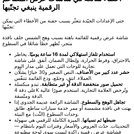
الرقمية ينبغي تجنّبها
حتى الإعدادات الجيّدة تتعثّر بسبب حفنة من الأخطاء التي يمكن
تجنّبها:
شاشة عرض رقمية للقائمة باهتة بسبب وهج الشمس خلف نافذة
متجر، تُظهر خطأ شائعًا في السطوع
استخدام تلفاز استهلاكي لمدة 16 ساعة يوميًا.
يخاطر
بالاحتراق، وفرط الحرارة، وإبطال الضمان. أنفق على شاشة
تجارية للوحات التي تعمل على مدار اليوم.
حشر عدد كبير من الأصناف.
النص الصغير و30 خيارًا يشلّان
العملاء. انتقِ، وجمّع، ودع القائمة تتنفّس.
تحميل صور منخفضة الدقة أو غير متطابقة.
تبدو مبكسلة
على دقة 4K وتُرخص العلامة التجارية. استخدم صورًا عالية
الدقة ومتّسقة.
تجاهل الوهج والسطوع.
الشاشة الرائعة عديمة الجدوى إذا
بهتت في نافذة مشمسة أو ممر خدمة سيارات ساطع. طابق
وحدات السطوع (النِّت) مع البيئة.
ضبطها ثم نسيانها.
الميزة الكاملة للرقمي هي سهولة
التحديثات. حدّث العروض والأسعار وفترات اليوم بانتظام —
فشاشة عرض رقمية راكدة ليست سوى لوحة مطبوعة