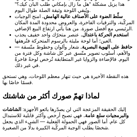
هذا يزيل مشكلة "هل ما زال بإمكاني طلب البان كيك؟"
ويُبقي اللوحة وثيقة الصلة طوال اليوم.
سلّط الضوء على الأصناف عالية الهامش.
امنح الوجبات
المركّبة، والترقيات الفاخرة، والعروض محدودة المدة المكان
الرئيسي مع أفضل صورة. من هنا يأتي ارتفاع البيع الإضافي.
استخدم الحركة باعتدال.
عنصر متحرّك واحد خفيف يجذب
العين؛ أما لوحة مليئة بالرسوم المتحركة فتُرهقها.
حافظ على الهوية البصرية.
شعار وألوان وخطوط متّسقة —
والأهم، أسلوب تصوير متّسق عبر كل شاشة وكل فترة من
اليوم. فالإضاءة والزوايا غير المتطابقة تُرخص لوحةً فاخرةً
في غير ذلك.
هذه النقطة الأخيرة هي حيث تنهار معظم اللوحات، وهي تستحق
قسمًا خاصًا بها.
لماذا تهمّ صورك أكثر من شاشتك
إليك الحقيقة المزعجة التي لن يصدّرها بائعو الأجهزة:
الشاشات
والبرمجيات سلع عامة.
فهي تصبح أرخص وأكثر قابلية للاستبدال
كل عام. أما الصور فهي الحمولة الفعلية — الشيء الذي يجعل
شخصًا يطلب الوجبة المركّبة الكبيرة بدلًا من الصغيرة.