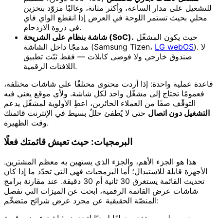
للتشغيل على مدار الساعة، وأكثر متانة، وغالبًا مزوّد بتخزين
محلي بحيث تستمر اللوحة في العرض إذا انقطع الواي فاي
في ذروة الازدحام.
، حيث يكون المشغّل
شاشة بنظام على الشريحة (SoC)
). لا
LG webOS
مدمجًا داخل الشاشة (Samsung Tizen،
صندوق خارجي ولا فوضى كابلات — فقط ثبّت تطبيق
اللافتات الرقمية.
قاعدة عملية واحدة: إذا أردت محتوى مختلفًا على شاشات مختلفة،
فعمومًا تحتاج إلى مشغّل واحد لكل شاشة. ولأي موقع يعني فيه
التوقّف صفًا من العملاء الحائرين، اعطِ الأولوية لمشغّل يدعم
التشغيل دون اتصال
حتى لا يُطفئ خللٌ بسيط في الإنترنت قائمتك
وقت الظهيرة.
البرمجيات: حيث تعيش قائمتك فعلًا
هذا هو الجزء الأهم، والجزء الذي يستهين به معظم المشترين.
الأجهزة قابلة للاستبدال؛ أما البرمجيات فهي التي تحدّد ما إذا كان
تحديث القائمة يستغرق 30 ثانية أم 30 دقيقة. عند مقارنة برامج
شاشات عرض القائمة الرقمية، ابحث عن الميزات التي تفصل
المنصّة الحقيقية عن مجرد عرض شرائح متضخّم: