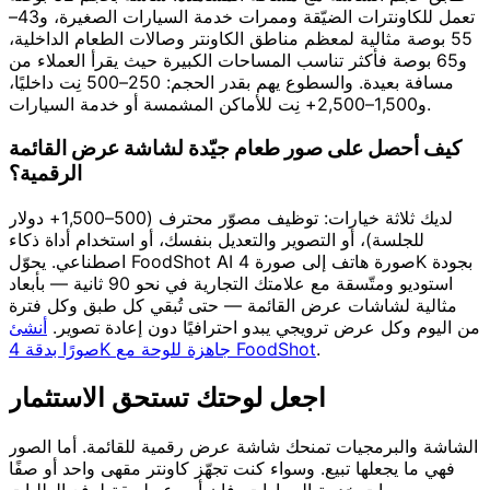
تعمل للكاونترات الضيّقة وممرات خدمة السيارات الصغيرة، و43–
55 بوصة مثالية لمعظم مناطق الكاونتر وصالات الطعام الداخلية،
و65 بوصة فأكثر تناسب المساحات الكبيرة حيث يقرأ العملاء من
مسافة بعيدة. والسطوع يهم بقدر الحجم: 250–500 نِت داخليًا،
و1,500–2,500+ نِت للأماكن المشمسة أو خدمة السيارات.
كيف أحصل على صور طعام جيّدة لشاشة عرض القائمة
الرقمية؟
لديك ثلاثة خيارات: توظيف مصوّر محترف (500–1,500+ دولار
للجلسة)، أو التصوير والتعديل بنفسك، أو استخدام أداة ذكاء
اصطناعي. يحوّل FoodShot AI صورة هاتف إلى صورة 4K بجودة
استوديو ومتّسقة مع علامتك التجارية في نحو 90 ثانية — بأبعاد
مثالية لشاشات عرض القائمة — حتى تُبقي كل طبق وكل فترة
من اليوم وكل عرض ترويجي يبدو احترافيًا دون إعادة تصوير.
أنشئ
.
صورًا بدقة 4K جاهزة للوحة مع FoodShot
اجعل لوحتك تستحق الاستثمار
الشاشة والبرمجيات تمنحك شاشة عرض رقمية للقائمة. أما الصور
فهي ما يجعلها تبيع. وسواء كنت تجهّز كاونتر مقهى واحد أو صفًا
من ممرات خدمة السيارات، فإن أسرع طريقة لرفع الطلبات