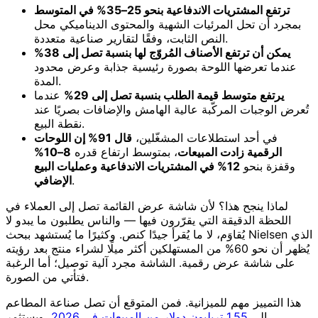
ترتفع المشتريات الاندفاعية بنحو 25–35% في المتوسط
بمجرد أن تحل المرئيات الشهية والمحتوى الديناميكي محل
النص الثابت، وفقًا لتقارير صناعية متعددة.
يمكن أن ترتفع الأصناف المُروّج لها بنسبة تصل إلى 38%
عندما تعرضها اللوحة بصورة رئيسية جذابة وعرض محدود
المدة.
يرتفع متوسط قيمة الطلب بنسبة تصل إلى 29%
عندما
تُعرض الوجبات المركّبة عالية الهامش والإضافات بصريًا عند
نقطة البيع.
في أحد استطلاعات المشغّلين،
قال 91% إن اللوحات
الرقمية زادت المبيعات
، بمتوسط ارتفاع قدره
8–10%
وقفزة بنحو
12% في المشتريات الاندفاعية وعمليات البيع
.
الإضافي
لماذا ينجح هذا؟ لأن شاشة عرض القائمة تصل إلى العملاء في
اللحظة الدقيقة التي يقرّرون فيها — والناس يطلبون ما يبدو لا
يُقاوَم، لا ما يُقرأ جيدًا كنص. وكثيرًا ما يُستشهد ببحث Nielsen الذي
يُظهر أن نحو 60% من المستهلكين أكثر ميلًا لشراء منتج بعد رؤيته
على شاشة عرض رقمية. الشاشة مجرد آلية توصيل؛ أما الرغبة
فتأتي من الصورة.
هذا التمييز مهم للميزانية. فمن المتوقع أن تصل صناعة المطاعم
إلى
1.55 تريليون دولار من المبيعات في 2026
، ويستثمر