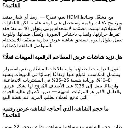
للقائمة؟
نعم، نظريًا — اربط أي تلفاز بمنفذ HDMI مع مشغّل وسائط
وبرنامج لافتات رقمية وستحصل على لوحة عاملة. لكن التلفازات
الاستهلاكية ليست مصمّمة لاستخدام يومي يتجاوز 16 ساعة؛ فقد
تفرط حرارتها، وتُصاب باحتباس الصورة، ويُبطَل ضمانها. وللوحة
تعمل طوال اليوم، تستحق شاشة عرض تجارية مصنّفة للاستخدام
المتواصل التكلفة الإضافية.
هل تزيد شاشات عرض المطاعم الرقمية المبيعات فعلًا؟
تقول الدراسات الصناعية واستطلاعات المشغّلين نعم باستمرار.
وتشمل المكاسب المُبلَّغ عنها ارتفاعًا إجماليًا في المبيعات بنسبة
8–10%، وزيادة بنسبة 25–35% في المشتريات الاندفاعية،
وارتفاعًا يصل إلى 38% على الأصناف المُروّج لها بشكل فردي.
والعامل الأكبر هو المرئيات الشهية — صور الأطباق عالية الجودة
التي تدفع العملاء لطلب المزيد عند نقطة البيع.
ما حجم الشاشة الذي أحتاجه لشاشة عرض رقمية
للقائمة؟
طابق حجم الشاشة مع مسافة المشاهدة. شاشة بحجم 32 بوصة