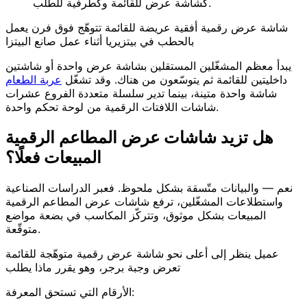
كشاشة عرض للقائمة وكطرفية للطلب.
شاشة عرض رقمية أفقية عريضة للقائمة تتوهّج فوق فرن يعمل
بالحطب في بيتزيريا أثناء عمل صانع البيتزا
يبدأ معظم المشغّلين المستقلين بشاشة عرض واحدة أو شاشتين
داخليتين للقائمة ثم يتوسّعون من هناك. وقد تشغّل
عربة الطعام
شاشة واحدة متينة، بينما تدير سلسلة متعددة الفروع عشرات
شاشات اللافتات الرقمية من لوحة تحكم واحدة.
هل تزيد شاشات عرض المطاعم الرقمية
المبيعات فعلًا؟
نعم — والبيانات متّسقة بشكل ملحوظ. فعبر الدراسات الصناعية
واستطلاعات المشغّلين، ترفع شاشات عرض المطاعم الرقمية
المبيعات بشكل موثوق، وتتركّز المكاسب في بضعة مواضع
متوقّعة.
عميل ينظر إلى أعلى نحو شاشة عرض رقمية متوهّجة للقائمة
تعرض وجبة برجر، وهو يقرر ماذا يطلب
الأرقام التي تستحق المعرفة: