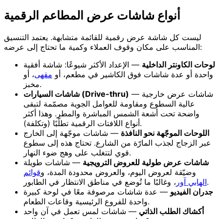
أنواع شاشات عرض المطاعم الرقمية
ليست كل شاشة عرض رقمية للقائمة متشابهة. يعتمد التنسيق
المناسب على مكان وقوف العملاء وكمية ما تحتاج إلى عرضه:
لوحات الكاونتر الداخلية
— الإعداد الأكثر شيوعًا: شاشة أفقية
واحدة أو عدة شاشات فوق الكاشير في مطعم، أو
مقهى
، أو
مخبز.
— شاشات عرض خارجية
شاشات السيارات (Drive-thru)
عالية السطوع ومقاومة للعوامل الجوية مصمّمة لتبقى
واضحة تحت أشعة الشمس المباشرة والمطر. وهذا أكثر
أنواع اللافتات الرقمية تطلّبًا (وتكلفة).
اللوحات الموجّهة نحو النافذة
— شاشات موجّهة إلى الخارج
عبر الزجاج لجذب المارّة من الشارع. تحتاج هذه إلى سطوع
قوي لتتغلب على وهج ضوء النهار.
شاشات عرض طولية للعروض الترويجية
— شاشات طويلة
وضيّقة لعروض اليوم، والعروض محدودة المدة، و
قوائم
، وغالبًا ما تُوضع في مناطق الانتظار في الطابور.
الهابي آور
جدران الفيديو
— عدة شاشات مرصوفة معًا في لوحة كبيرة
واحدة للفروع الرئيسية وقاعات الطعام.
أكشاك الطلب الذاتي
— شاشات لمس تعمل في آن واحد