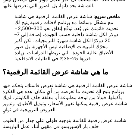
الشاشة بحد ذاتها، بل الصور التي تعرضها عليها.
ملخص سريع:
شاشة عرض القائمة الرقمية هي شاشة
مع مشغّل وسائط مع برنامج لافتات رقمية يتيح لك
تحديث قائمتك عن بُعد. توقّع إنفاق نحو 300–2,500+
دولار لكل شاشة داخلية حسب الجودة، إضافة إلى 7–
20 دولارًا لكل شاشة شهريًا للبرمجيات. لكن أكبر
محرّك للمبيعات الإضافية ليس الأجهزة، بل صور
الأطباق عالية الجودة، التي تربطها الدراسات بزيادة
قدرها 25–35% في الطلبات الاندفاعية.
ما هي شاشة عرض القائمة الرقمية؟
شاشة عرض القائمة الرقمية هي شاشة تعرض قائمتك، يتحكم فيها
برنامج يتيح لك تحديث ما تعرضه من أي مكان. هذه هي الفكرة
بأكملها. فبدلًا من لوحة مطبوعة أو مغلّفة خلف الكاونتر، لديك
شاشة عرض رقمية يمكنها تغيير الأسعار، وتبديل الأطباق، وتدوير
العروض الترويجية في ثوانٍ.
شاشة عرض رقمية للقائمة بتوجيه طولي على جدار من الطوب
خلف بار الإسبريسو في مقهى أثناء عمل الباريستا