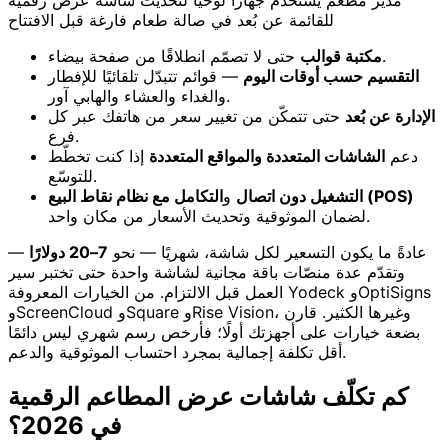
مدير مطعم يستخدم جهازًا لوحيًا لتحديث شاشة عرض رقمية
للقائمة عن بُعد في صالة طعام فارغة قبل الافتتاح
حتى لا تصمّم انطلاقًا من صفحة بيضاء.
مكتبة قوالب
التقسيم حسب أوقات اليوم
— قوائم تتبدّل تلقائيًا للإفطار
والغداء والعشاء والهابي آور.
الإدارة عن بُعد
حتى تتمكّن من تغيير سعر من هاتفك عبر كل
فرع.
دعم
الشاشات المتعددة والمواقع المتعددة
إذا كنت تخطّط
للتوسّع.
التكامل مع نظام نقاط البيع (POS)
التشغيل دون اتصال
و
لضمان الموثوقية وتحديث الأسعار من مكان واحد.
عادةً ما يكون التسعير لكل شاشة، شهريًا — نحو
7–20 دولارًا
—
وتقدّم عدة منصّات باقة مجانية لشاشة واحدة حتى تختبر سير
العمل قبل الالتزام. من الخيارات المعروفة Yodeck وOptiSigns
وScreenCloud وSquare وRise Vision، وغيرها الكثير. قارن
بضعة خيارات على أجهزتك أولًا؛ فأرخص رسم شهري ليس دائمًا
أقل تكلفة إجمالية بمجرد احتساب الموثوقية والدعم.
كم تكلّف شاشات عرض المطاعم الرقمية
في 2026؟