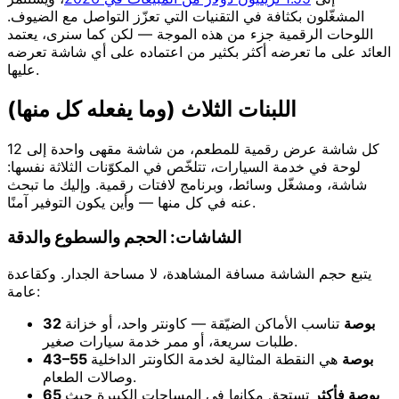
المشغّلون بكثافة في التقنيات التي تعزّز التواصل مع الضيوف.
اللوحات الرقمية جزء من هذه الموجة — لكن كما سنرى، يعتمد
العائد على ما تعرضه أكثر بكثير من اعتماده على أي شاشة تعرضه
عليها.
اللبنات الثلاث (وما يفعله كل منها)
كل شاشة عرض رقمية للمطعم، من شاشة مقهى واحدة إلى 12
لوحة في خدمة السيارات، تتلخّص في المكوّنات الثلاثة نفسها:
شاشة، ومشغّل وسائط، وبرنامج لافتات رقمية. وإليك ما تبحث
عنه في كل منها — وأين يكون التوفير آمنًا.
الشاشات: الحجم والسطوع والدقة
يتبع حجم الشاشة مسافة المشاهدة، لا مساحة الجدار. وكقاعدة
عامة:
32 بوصة
تناسب الأماكن الضيّقة — كاونتر واحد، أو خزانة
طلبات سريعة، أو ممر خدمة سيارات صغير.
43–55 بوصة
هي النقطة المثالية لخدمة الكاونتر الداخلية
وصالات الطعام.
65 بوصة فأكثر
تستحق مكانها في المساحات الكبيرة حيث