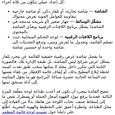
كل إعداد عملي يتكوّن من ثلاثة أجزاء:
الشاشة
— شاشة تجارية، أو تلفاز ذكي، أو شاشة خارجية
مقاومة للعوامل الجوية تعرض محتواك.
مشغّل الوسائط
— جهاز صغير (أو شريحة مدمجة في
الشاشة) يشغّل برنامج اللافتات الرقمية ويغذّي الشاشة
بالمحتوى.
برنامج اللافتات الرقمية
— لوحة التحكم السحابية حيث
تصمّم القائمة، وتجدول ما يُعرض ومتى، وتدفع التحديثات إلى
شاشة واحدة أو خمسين شاشة.
ما يفصل شاشة عرض رقمية حقيقية للقائمة عن مجرد تلفاز
يشغّل عرض شرائح ليس الشاشة، بل طبقة الإدارة تلك. فالصورة
الثابتة التي تتكرر داخل مجلد لا يمكنها سحب طبق نفدت كميته
لحظة إبلاغ المطبخ بذلك، أو إيقاف قائمة الإفطار من تلقاء نفسها
عند الساعة الحادية عشرة صباحًا. البرنامج هو ما يحوّل الشاشة
إلى أداة تستحق ثمنها.
تتضح الفائدة بمجرد أن تكون قد أعدت طباعة لوحة مغلّفة للمرة
الثالثة. فعندما يرفع مورّد القهوة أسعار الجملة أو يضطرك نقص ما
إلى إسقاط صنف، تحدّث اللوحة من هاتفك بدلًا من القيادة إلى
محل الطباعة. ولنظرة أعمق على التخطيط والهوية البصرية، اطّلع
.
على دليلنا حول
تصميم لوحة قائمة المطعم