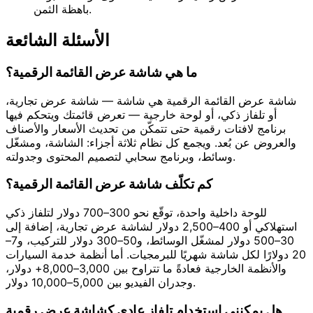
باهظة الثمن.
الأسئلة الشائعة
ما هي شاشة عرض القائمة الرقمية؟
شاشة عرض القائمة الرقمية هي شاشة — شاشة عرض تجارية،
أو تلفاز ذكي، أو لوحة خارجية — تعرض قائمتك ويتحكم فيها
برنامج لافتات رقمية حتى تتمكّن من تحديث الأسعار والأصناف
والعروض عن بُعد. ويجمع كل نظام ثلاثة أجزاء: الشاشة، ومشغّل
وسائط، وبرنامج سحابي لتصميم المحتوى وجدولته.
كم تكلّف شاشة عرض القائمة الرقمية؟
للوحة داخلية واحدة، توقّع نحو 300–700 دولار لتلفاز ذكي
استهلاكي أو 400–2,500 دولار لشاشة عرض تجارية، إضافة إلى
30–500 دولار لمشغّل الوسائط، و50–300 دولار للتركيب، و7–
20 دولارًا لكل شاشة شهريًا للبرمجيات. أما أنظمة خدمة السيارات
والأنظمة الخارجية فعادةً ما تتراوح بين 3,000–8,000+ دولار،
وجدران الفيديو بين 5,000–10,000 دولار.
هل يمكنني استخدام تلفاز عادي كشاشة عرض رقمية