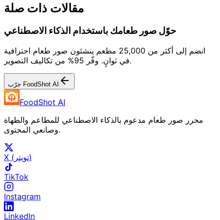
مقالات ذات صلة
حوّل صور طعامك باستخدام الذكاء الاصطناعي
انضم إلى أكثر من 25,000 مطعم ينشئون صور طعام احترافية
في ثوانٍ. وفّر 95% من تكاليف التصوير.
جرّب FoodShot AI
FoodShot AI
محرر صور طعام مدعوم بالذكاء الاصطناعي للمطاعم والطهاة
وصانعي المحتوى.
X (تويتر)
TikTok
Instagram
LinkedIn