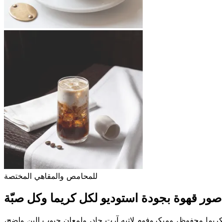
للمحامص والمقاهي المختصة
صور قهوة بجودة استوديو لكل كريما وكل صبّة
ريما محفوظ، وميكروفوم لاتيه آرت حاد، ولمعان حبوب البن واضح،