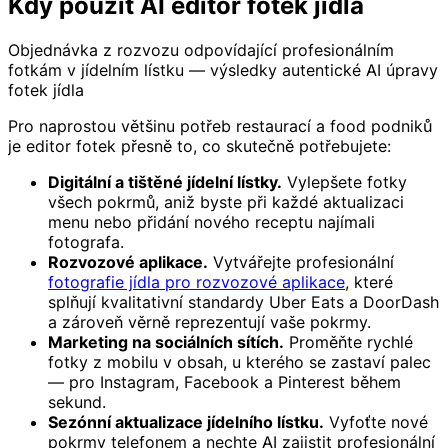
Kdy použít AI editor fotek jídla
Objednávka z rozvozu odpovídající profesionálním
fotkám v jídelním lístku — výsledky autentické AI úpravy
fotek jídla
Pro naprostou většinu potřeb restaurací a food podniků
je editor fotek přesně to, co skutečně potřebujete:
Digitální a tištěné jídelní lístky.
Vylepšete fotky
všech pokrmů, aniž byste při každé aktualizaci
menu nebo přidání nového receptu najímali
fotografa.
Rozvozové aplikace.
Vytvářejte profesionální
fotografie jídla pro rozvozové aplikace
, které
splňují kvalitativní standardy Uber Eats a DoorDash
a zároveň věrně reprezentují vaše pokrmy.
Marketing na sociálních sítích.
Proměňte rychlé
fotky z mobilu v obsah, u kterého se zastaví palec
— pro Instagram, Facebook a Pinterest během
sekund.
Sezónní aktualizace jídelního lístku.
Vyfoťte nové
pokrmy telefonem a nechte AI zajistit profesionální