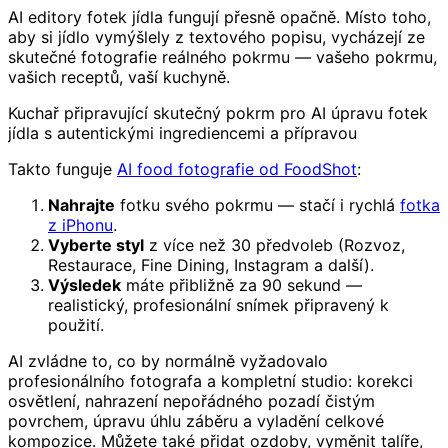
AI editory fotek jídla fungují přesně opačně. Místo toho,
aby si jídlo vymýšlely z textového popisu, vycházejí ze
skutečné fotografie reálného pokrmu — vašeho pokrmu,
vašich receptů, vaší kuchyně.
Kuchař připravující skutečný pokrm pro AI úpravu fotek
jídla s autentickými ingrediencemi a přípravou
Takto funguje
AI food fotografie od FoodShot
:
Nahrajte
fotku svého pokrmu — stačí i rychlá
fotka
z iPhonu
.
Vyberte styl
z více než 30 předvoleb (Rozvoz,
Restaurace, Fine Dining, Instagram a další).
Výsledek
máte přibližně za 90 sekund —
realistický, profesionální snímek připravený k
použití.
AI zvládne to, co by normálně vyžadovalo
profesionálního fotografa a kompletní studio: korekci
osvětlení, nahrazení nepořádného pozadí čistým
povrchem, úpravu úhlu záběru a vyladění celkové
kompozice. Můžete také přidat ozdoby, vyměnit talíře,