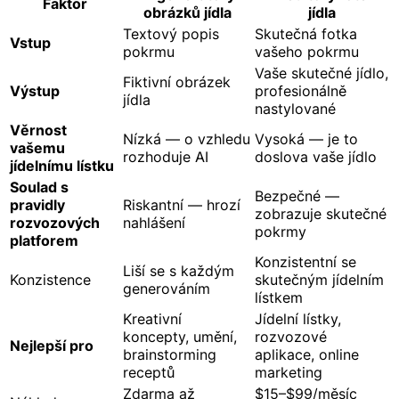
Faktor
obrázků jídla
jídla
Textový popis
Skutečná fotka
Vstup
pokrmu
vašeho pokrmu
Vaše skutečné jídlo,
Fiktivní obrázek
Výstup
profesionálně
jídla
nastylované
Věrnost
Nízká — o vzhledu
Vysoká — je to
vašemu
rozhoduje AI
doslova vaše jídlo
jídelnímu lístku
Soulad s
Bezpečné —
pravidly
Riskantní — hrozí
zobrazuje skutečné
rozvozových
nahlášení
pokrmy
platforem
Konzistentní se
Liší se s každým
Konzistence
skutečným jídelním
generováním
lístkem
Kreativní
Jídelní lístky,
koncepty, umění,
rozvozové
Nejlepší pro
brainstorming
aplikace, online
receptů
marketing
Zdarma až
$15–$99/měsíc