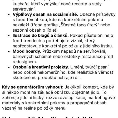
kuchaře, kteří vymýšlejí nové recepty a styly
servírování.
Výplňový obsah na sociální sítě.
Obecné příspěvky
s food tématikou, kde na konkrétním pokrmu
nezáleží (třeba grafika „Šťastné taco úterý" nebo
sezónní obsah o jídle).
Ilustrace do blogů a článků.
Pokud píšete online o
food trendech a potřebujete vizuál, který
nepředstavuje konkrétní položku z jídelního lístku.
Mood boardy.
Průzkum nápadů na servírování,
barevných schémat nebo estetiky restaurace před
redesignem.
Osobní a kreativní projekty.
Umění, tvůrčí psaní
nebo cokoli nekomerčního, kde realistická věrnost
skutečnému produktu nehraje roli.
Kdy se generátorům vyhnout:
Jakýkoli kontext, kde by
si někdo mohl na základě obrázku objednat jídlo. To
zahrnuje jídelní lístky, rozvozové aplikace, marketingové
materiály s konkrétními pokrmy a propagační obsah
vázaný na reálné položky menu.