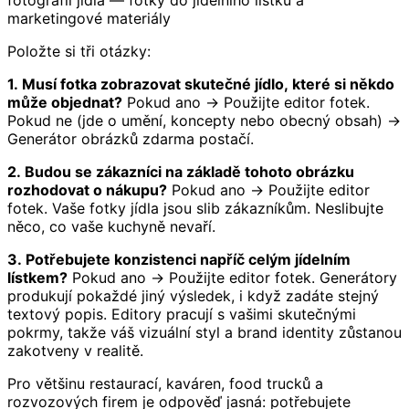
fotografii jídla — fotky do jídelního lístku a
marketingové materiály
Položte si tři otázky:
1. Musí fotka zobrazovat skutečné jídlo, které si někdo
může objednat?
Pokud ano → Použijte editor fotek.
Pokud ne (jde o umění, koncepty nebo obecný obsah) →
Generátor obrázků zdarma postačí.
2. Budou se zákazníci na základě tohoto obrázku
rozhodovat o nákupu?
Pokud ano → Použijte editor
fotek. Vaše fotky jídla jsou slib zákazníkům. Neslibujte
něco, co vaše kuchyně nevaří.
3. Potřebujete konzistenci napříč celým jídelním
lístkem?
Pokud ano → Použijte editor fotek. Generátory
produkují pokaždé jiný výsledek, i když zadáte stejný
textový popis. Editory pracují s vašimi skutečnými
pokrmy, takže váš vizuální styl a brand identity zůstanou
zakotveny v realitě.
Pro většinu restaurací, kaváren, food trucků a
rozvozových firem je odpověď jasná: potřebujete