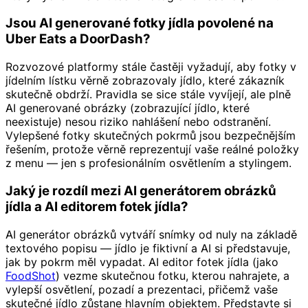
Jsou AI generované fotky jídla povolené na
Uber Eats a DoorDash?
Rozvozové platformy stále častěji vyžadují, aby fotky v
jídelním lístku věrně zobrazovaly jídlo, které zákazník
skutečně obdrží. Pravidla se sice stále vyvíjejí, ale plně
AI generované obrázky (zobrazující jídlo, které
neexistuje) nesou riziko nahlášení nebo odstranění.
Vylepšené fotky skutečných pokrmů jsou bezpečnějším
řešením, protože věrně reprezentují vaše reálné položky
z menu — jen s profesionálním osvětlením a stylingem.
Jaký je rozdíl mezi AI generátorem obrázků
jídla a AI editorem fotek jídla?
AI generátor obrázků vytváří snímky od nuly na základě
textového popisu — jídlo je fiktivní a AI si představuje,
jak by pokrm měl vypadat. AI editor fotek jídla (jako
FoodShot
) vezme skutečnou fotku, kterou nahrajete, a
vylepší osvětlení, pozadí a prezentaci, přičemž vaše
skutečné jídlo zůstane hlavním objektem. Představte si