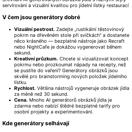
servírování a vizuální kvalitou pro jídelní lístky restaurací
V čem jsou generátory dobré
Vizuální pestrost.
Zadejte „rustikální těstovinový
pokrm na dřevěném stole při svíčkách" a dostanete
něco krásného — bezplatné nástroje jako Recraft
nebo NightCafe je dokážou vygenerovat během
sekund.
Kreativní průzkum.
Chcete si vizualizovat koncept
pokrmu nebo prozkoumat nápady na recepty, než
se pustíte do vaření? Generátory obrázků jsou
skvělé pro brainstorming nových položek jídelního
lístku.
Rychlost.
Většina nástrojů vygeneruje obrázek jídla
za méně než 30 sekund.
Cena.
Mnoho AI generátorů obrázků jídla je
zdarma nebo nabízí štědré bezplatné tarify pro
osobní projekty a experimentování.
Kde generátory selhávají