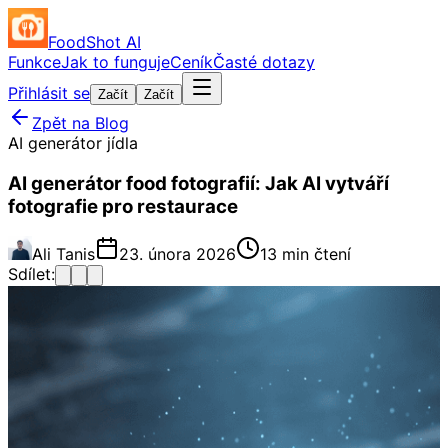
FoodShot AI
Funkce
Jak to funguje
Ceník
Časté dotazy
Přihlásit se
Začít
Začít
Zpět na Blog
AI generátor jídla
AI generátor food fotografií: Jak AI vytváří
fotografie pro restaurace
Ali Tanis
23. února 2026
13 min čtení
Sdílet: