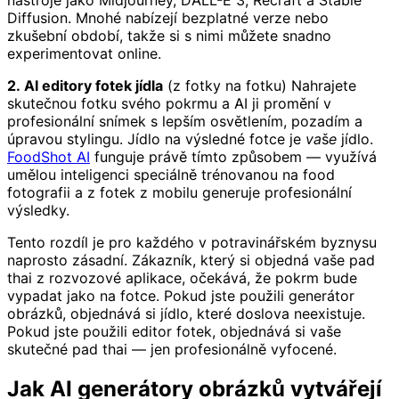
nástroje jako Midjourney, DALL-E 3, Recraft a Stable
Diffusion. Mnohé nabízejí bezplatné verze nebo
zkušební období, takže si s nimi můžete snadno
experimentovat online.
2. AI editory fotek jídla
(z fotky na fotku) Nahrajete
skutečnou fotku svého pokrmu a AI ji promění v
profesionální snímek s lepším osvětlením, pozadím a
úpravou stylingu. Jídlo na výsledné fotce je
vaše
jídlo.
FoodShot AI
funguje právě tímto způsobem — využívá
umělou inteligenci speciálně trénovanou na food
fotografii a z fotek z mobilu generuje profesionální
výsledky.
Tento rozdíl je pro každého v potravinářském byznysu
naprosto zásadní. Zákazník, který si objedná vaše pad
thai z rozvozové aplikace, očekává, že pokrm bude
vypadat jako na fotce. Pokud jste použili generátor
obrázků, objednává si jídlo, které doslova neexistuje.
Pokud jste použili editor fotek, objednává si vaše
skutečné pad thai — jen profesionálně vyfocené.
Jak AI generátory obrázků vytvářejí