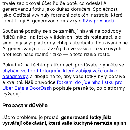
trvale zablokoval účet řidiče poté, co odeslal AI
generovanou fotku jako důkaz doručení. Společnosti
jako GetReal vyvinuly forenzní detekční nástroje, které
identifikují AI generované obrázky s
92% přesností
.
Současné postihy se sice zaměřují hlavně na podvody
řidičů, nikoli na fotky v jídelních lístcích restaurací, ale
směr je jasný: platformy chtějí autenticitu. Používání plně
AI generovaných obrázků jídla ve vašich rozvozových
profilech nese reálné riziko — a toto riziko roste.
Pokud už na těchto platformách prodáváte, vyhněte se
chybám ve food fotografii, které zabíjejí vaše online
objednávky
, a dbejte na to, aby vaše fotky byly poctivé
a kvalitní. Náš průvodce
fotkami do jídelního lístku pro
Uber Eats a DoorDash
popisuje přesně to, co platformy
vyžadují.
Propast v důvěře
Jádro problému je prosté:
generované fotky jídla
vytvářejí očekávání, která vaše kuchyně nemůže splnit.