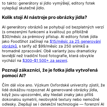
to takto: generátory si jídlo vymýšlejí, editory fotek
vylepšují skutečné jídlo.
Kolik stojí AI nástroje pro obrázky jídla?
AI generátory obrázků se pohybují od bezplatných verzí
(s omezenými funkcemi a kvalitou) po přibližně
$30/měsíc za prémiový přístup. AI editory fotek jídla
jako FoodShot začínají na
$15/měsíc za 25 generování
obrázků
, s tarify až $99/měsíc za 250 snímků a
hromadné zpracování. Obě varianty jsou dramaticky
levnější než tradiční food fotografie, která obvykle
vychází na
$300–$1 500+ za sezení
.
Poznají zákazníci, že je fotka jídla vytvořená
pomocí AI?
Čím dál více ano. Výzkum Oxfordské univerzity zjistil, že
lidé dokážou rozpoznat AI generované obrázky jídla,
když jsou upozorněni, aby hledali znaky jako příliš
dokonalou symetrii, neobvyklé textury nebo nemožné
odlesky. Zlepšují se i detekční technologie — forenzní AI