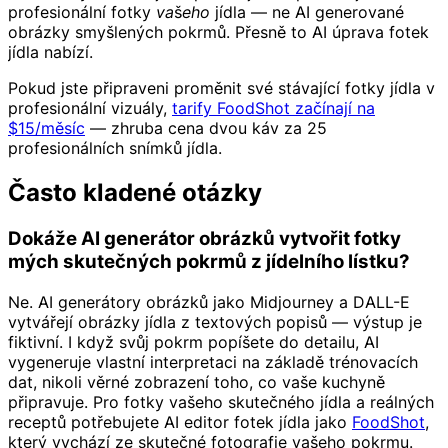
profesionální fotky
vašeho
jídla — ne AI generované
obrázky smyšlených pokrmů. Přesně to AI úprava fotek
jídla nabízí.
Pokud jste připraveni proměnit své stávající fotky jídla v
profesionální vizuály,
tarify FoodShot začínají na
$15/měsíc
— zhruba cena dvou káv za 25
profesionálních snímků jídla.
Často kladené otázky
Dokáže AI generátor obrázků vytvořit fotky
mých skutečných pokrmů z jídelního lístku?
Ne. AI generátory obrázků jako Midjourney a DALL-E
vytvářejí obrázky jídla z textových popisů — výstup je
fiktivní. I když svůj pokrm popíšete do detailu, AI
vygeneruje vlastní interpretaci na základě trénovacích
dat, nikoli věrné zobrazení toho, co vaše kuchyně
připravuje. Pro fotky vašeho skutečného jídla a reálných
receptů potřebujete AI editor fotek jídla jako
FoodShot
,
který vychází ze skutečné fotografie vašeho pokrmu.