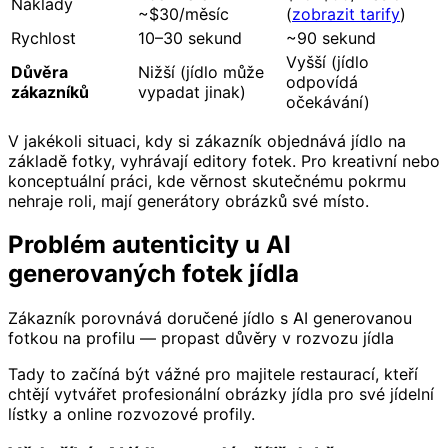
Náklady
~$30/měsíc
(
zobrazit tarify
)
Rychlost
10–30 sekund
~90 sekund
Vyšší (jídlo
Důvěra
Nižší (jídlo může
odpovídá
zákazníků
vypadat jinak)
očekávání)
V jakékoli situaci, kdy si zákazník objednává jídlo na
základě fotky, vyhrávají editory fotek. Pro kreativní nebo
konceptuální práci, kde věrnost skutečnému pokrmu
nehraje roli, mají generátory obrázků své místo.
Problém autenticity u AI
generovaných fotek jídla
Zákazník porovnává doručené jídlo s AI generovanou
fotkou na profilu — propast důvěry v rozvozu jídla
Tady to začíná být vážné pro majitele restaurací, kteří
chtějí vytvářet profesionální obrázky jídla pro své jídelní
lístky a online rozvozové profily.