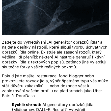
Zadejte do vyhledávání „AI generátor obrázků jídla" a
najdete desítky nástrojů, které slibují tvorbu úchvatných
obrázků jídla online. Existuje ale zásadní rozdíl, který
většina lidí přehlíží: některé AI nástroje generují fiktivní
obrázky jídla z textových popisů, zatímco jiné vylepšují
skutečné fotky vašich reálných pokrmů.
Pokud jste majitel restaurace, food blogger nebo
provozujete rozvoz jídla, výběr špatného typu vás může
stát důvěru zákazníků — nebo dokonce vést k
zablokování vašeho profilu na platformách jako Uber
Eats či DoorDash.
Rychlé shrnutí:
AI generátory obrázků jídla
(Midjourney, DALL-E, Recraft) vytvářejí