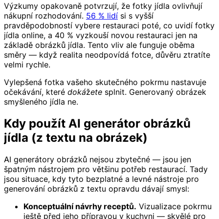
Výzkumy opakovaně potvrzují, že fotky jídla ovlivňují
nákupní rozhodování.
56 % lidí
si s vyšší
pravděpodobností vybere restauraci poté, co uvidí fotky
jídla online, a 40 % vyzkouší novou restauraci jen na
základě obrázků jídla. Tento vliv ale funguje oběma
směry — když realita neodpovídá fotce, důvěru ztratíte
velmi rychle.
Vylepšená fotka vašeho skutečného pokrmu nastavuje
očekávání, které
dokážete
splnit. Generovaný obrázek
smyšleného jídla ne.
Kdy použít AI generátor obrázků
jídla (z textu na obrázek)
AI generátory obrázků nejsou zbytečné — jsou jen
špatným nástrojem pro většinu potřeb restaurací. Tady
jsou situace, kdy tyto bezplatné a levné nástroje pro
generování obrázků z textu opravdu dávají smysl:
Konceptuální návrhy receptů.
Vizualizace pokrmu
ještě před jeho přípravou v kuchyni — skvělé pro