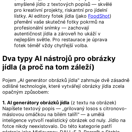
smyšlené jídlo z textových popisů — skvělé
pro kreativní projekty, riskantní pro jídelní
lístky. AI editory fotek jídla (jako
FoodShot
)
přemění vaše skutečné fotky pokrmů na
profesionální snímky — zachovají
autentičnost jídla a zároveň ho ukáží v
nejlepším světle. Pro restaurace je úprava
fotek téměř vždy chytřejší volba.
Dva typy AI nástrojů pro obrázky
jídla (a proč na tom záleží)
Pojem „AI generátor obrázků jídla" zahrnuje dvě zásadně
odlišné technologie, které vytvářejí obrázky jídla zcela
opačným způsobem:
1. AI generátory obrázků jídla
(z textu na obrázek)
Napíšete textový popis — „grilovaný losos s citronovo-
máslovou omáčkou na bílém talíři" — a umělá
inteligence vytvoří realistický obrázek od nuly. Jídlo na
fotce nikdy neexistovalo. Do této kategorie patří