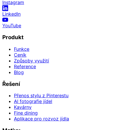
Instagram
LinkedIn
YouTube
Produkt
Funkce
Ceník
Způsoby využití
Reference
Blog
Řešení
Přenos stylu z Pinterestu
AI fotografie jídel
Kavárny
Fine dining
Aplikace pro rozvoz jídla