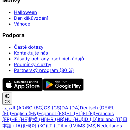
Motivy
Halloween
Den díkůvzdání
Vánoce
Podpora
Časté dotazy
Kontaktujte nás
Zásady ochrany osobních údajů
Podmínky služby
Partnerský program (30 %)
CS
العربية (AR)
BG (BG)
CS (CS)
DA (DA)
Deutsch (DE)
EL
(EL)
English (EN)
Español (ES)
ET (ET)
FI (FI)
Français
(FR)
HE (HE)
हिन्दी (HI)
HR (HR)
HU (HU)
ID (ID)
Italiano (IT)
日
本語 (JA)
한국어 (KO)
LT (LT)
LV (LV)
MS (MS)
Nederlands