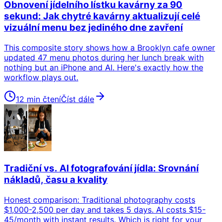
Obnovení jídelního lístku kavárny za 90
sekund: Jak chytré kavárny aktualizují celé
vizuální menu bez jediného dne zavření
This composite story shows how a Brooklyn cafe owner
updated 47 menu photos during her lunch break with
nothing but an iPhone and AI. Here's exactly how the
workflow plays out.
12 min čtení
Číst dále
Tradiční vs. AI fotografování jídla: Srovnání
nákladů, času a kvality
Honest comparison: Traditional photography costs
$1,000-2,500 per day and takes 5 days. AI costs $15-
45/month with instant results. Which is right for your