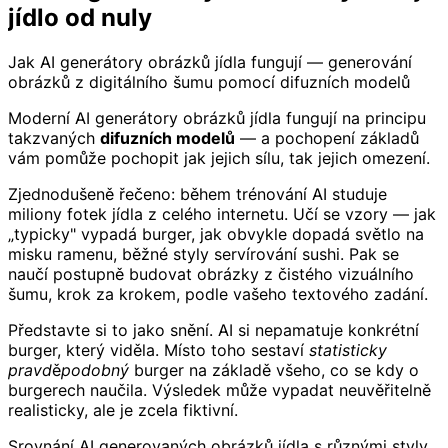
jídlo od nuly
Jak AI generátory obrázků jídla fungují — generování
obrázků z digitálního šumu pomocí difuzních modelů
Moderní AI generátory obrázků jídla fungují na principu
takzvaných
difuzních modelů
— a pochopení základů
vám pomůže pochopit jak jejich sílu, tak jejich omezení.
Zjednodušeně řečeno: během trénování AI studuje
miliony fotek jídla z celého internetu. Učí se vzory — jak
„typicky" vypadá burger, jak obvykle dopadá světlo na
misku ramenu, běžné styly servírování sushi. Pak se
naučí postupně budovat obrázky z čistého vizuálního
šumu, krok za krokem, podle vašeho textového zadání.
Představte si to jako snění. AI si nepamatuje konkrétní
burger, který viděla. Místo toho sestaví
statisticky
pravděpodobný
burger na základě všeho, co se kdy o
burgerech naučila. Výsledek může vypadat neuvěřitelně
realisticky, ale je zcela fiktivní.
Srovnání AI generovaných obrázků jídla s různými styly