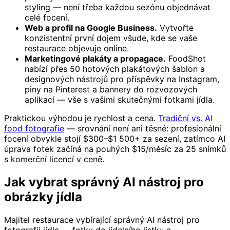
styling — není třeba každou sezónu objednávat
celé focení.
Web a profil na Google Business.
Vytvořte
konzistentní první dojem všude, kde se vaše
restaurace objevuje online.
Marketingové plakáty a propagace.
FoodShot
nabízí přes 50 hotových plakátových šablon a
designových nástrojů pro příspěvky na Instagram,
piny na Pinterest a bannery do rozvozových
aplikací — vše s vašimi skutečnými fotkami jídla.
Praktickou výhodou je rychlost a cena.
Tradiční vs. AI
food fotografie
— srovnání není ani těsné: profesionální
focení obvykle stojí $300–$1 500+ za sezení, zatímco AI
úprava fotek začíná na pouhých $15/měsíc za 25 snímků
s komerční licencí v ceně.
Jak vybrat správný AI nástroj pro
obrázky jídla
Majitel restaurace vybírající správný AI nástroj pro