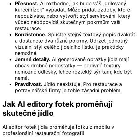
Přesnost.
AI rozhodne, jak bude váš „grilovaný
kuřecí řízek" vypadat. Může přidat ozdoby, které
nepoužíváte, nebo vytvořit styl servírování, který
vůbec neodpovídá skutečným pokrmům vaší
restaurace.
Konzistence.
Spusťte stejný textový popis dvakrát
a dostanete dva různé pokrmy. Udržet jednotný
vizuální styl celého jídelního lístku je prakticky
nemožné.
Jemné detaily.
AI generované obrázky jídla mají
občas drobné nedostatky — podivné textury,
nemožné odlesky, lehce rozteklý sýr tam, kde být
nemá.
Pravdivost.
Jídlo neexistuje. Pro restaurace a
potravinářské firmy je tohle zásadní problém.
Jak AI editory fotek proměňují
skutečné jídlo
AI editor fotek jídla proměňuje fotku z mobilu v
profesionální restaurační fotografii