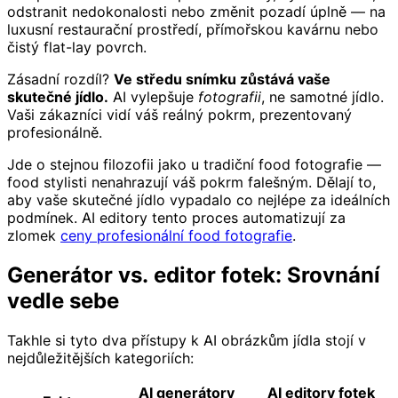
odstranit nedokonalosti nebo změnit pozadí úplně — na
luxusní restaurační prostředí, přímořskou kavárnu nebo
čistý flat-lay povrch.
Zásadní rozdíl?
Ve středu snímku zůstává vaše
skutečné jídlo.
AI vylepšuje
fotografii
, ne samotné jídlo.
Vaši zákazníci vidí váš reálný pokrm, prezentovaný
profesionálně.
Jde o stejnou filozofii jako u tradiční food fotografie —
food stylisti nenahrazují váš pokrm falešným. Dělají to,
aby vaše skutečné jídlo vypadalo co nejlépe za ideálních
podmínek. AI editory tento proces automatizují za
zlomek
ceny profesionální food fotografie
.
Generátor vs. editor fotek: Srovnání
vedle sebe
Takhle si tyto dva přístupy k AI obrázkům jídla stojí v
nejdůležitějších kategoriích:
AI generátory
AI editory fotek