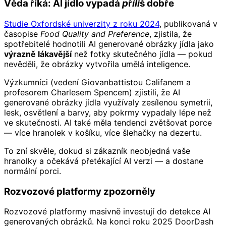
Věda říká: AI jídlo vypadá
příliš
dobře
Studie Oxfordské univerzity z roku 2024
, publikovaná v
časopise
Food Quality and Preference
, zjistila, že
spotřebitelé hodnotili AI generované obrázky jídla jako
výrazně lákavější
než fotky skutečného jídla — pokud
nevěděli, že obrázky vytvořila umělá inteligence.
Výzkumníci (vedení Giovanbattistou Califanem a
profesorem Charlesem Spencem) zjistili, že AI
generované obrázky jídla využívaly zesílenou symetrii,
lesk, osvětlení a barvy, aby pokrmy vypadaly lépe než
ve skutečnosti. AI také měla tendenci zvětšovat porce
— více hranolek v košíku, více šlehačky na dezertu.
To zní skvěle, dokud si zákazník neobjedná vaše
hranolky a očekává přetékající AI verzi — a dostane
normální porci.
Rozvozové platformy zpozorněly
Rozvozové platformy masivně investují do detekce AI
generovaných obrázků. Na konci roku 2025 DoorDash