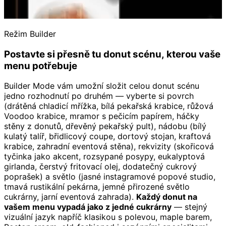
Režim Builder
Postavte si přesně tu donut scénu, kterou vaše
menu potřebuje
Builder Mode vám umožní složit celou donut scénu
jedno rozhodnutí po druhém — vyberte si povrch
(drátěná chladicí mřížka, bílá pekařská krabice, růžová
Voodoo krabice, mramor s pečicím papírem, háčky
stěny z donutů, dřevěný pekařský pult), nádobu (bílý
kulatý talíř, břidlicový coupe, dortový stojan, kraftová
krabice, zahradní eventová stěna), rekvizity (skořicová
tyčinka jako akcent, rozsypané posypy, eukalyptová
girlanda, čerstvý fritovací olej, dodatečný cukrový
poprašek) a světlo (jasné instagramové popové studio,
tmavá rustikální pekárna, jemné přirozené světlo
cukrárny, jarní eventová zahrada).
Každý donut na
vašem menu vypadá jako z jedné cukrárny
— stejný
vizuální jazyk napříč klasikou s polevou, maple barem,