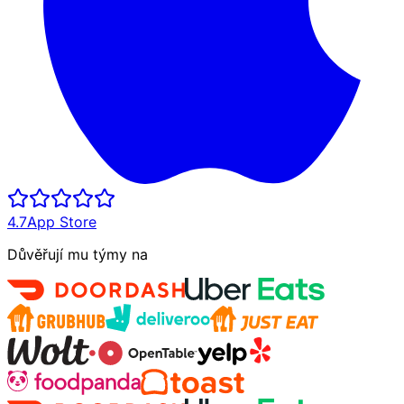
4.7
App Store
Důvěřují mu týmy na