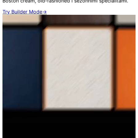
Boston cream, old-fashioned i sezónními specialitami.
Try Builder Mode
→