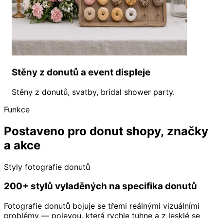
Stěny z donutů a event displeje
Stěny z donutů, svatby, bridal shower party.
Funkce
Postaveno pro donut shopy, značky
a akce
Styly fotografie donutů
200+ stylů vyladěných na specifika donutů
Fotografie donutů bojuje se třemi reálnými vizuálními
problémy — polevou, která rychle tuhne a z lesklé se