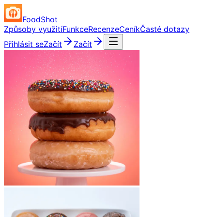
FoodShot
Způsoby využití
Funkce
Recenze
Ceník
Časté dotazy
Přihlásit se
Začít
Začít