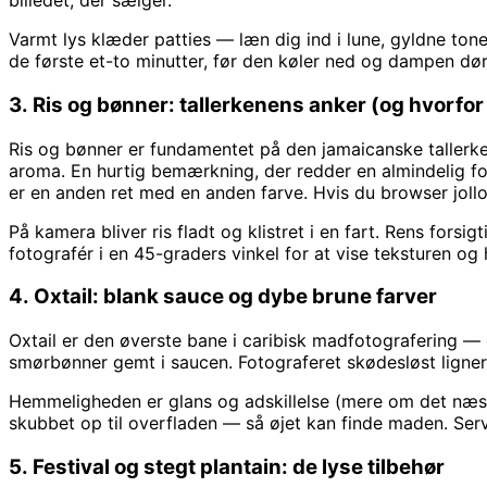
billedet, der sælger.
Varmt lys klæder patties — læn dig ind i lune, gyldne tone
de første et-to minutter, før den køler ned og dampen dør
3. Ris og bønner: tallerkenens anker (og hvorfor d
Ris og bønner er fundamentet på den jamaicanske tallerk
aroma. En hurtig bemærkning, der redder en almindelig fo
er en anden ret med en anden farve. Hvis du browser jollof
På kamera bliver ris fladt og klistret i en fart. Rens forsi
fotografér i en 45-graders vinkel for at vise teksturen og 
4. Oxtail: blank sauce og dybe brune farver
Oxtail er den øverste bane i caribisk madfotografering —
smørbønner gemt i saucen. Fotograferet skødesløst ligner
Hemmeligheden er glans og adskillelse (mere om det næste)
skubbet op til overfladen — så øjet kan finde maden. Serv
5. Festival og stegt plantain: de lyse tilbehør