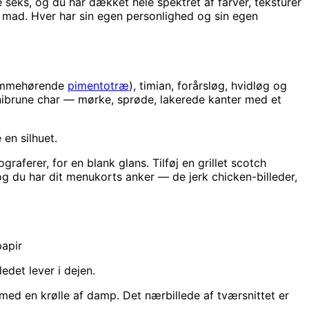
seks, og du har dækket hele spektret af farver, teksturer
sk mad. Hver har sin egen personlighed og sin egen
hjemmehørende
pimentotræ
), timian, forårsløg, hvidløg og
gnibrune char — mørke, sprøde, lakerede kanter med et
en silhuet.
raferer, for en blank glans. Tilføj en grillet scotch
g du har dit menukorts anker — de jerk chicken-billeder,
papir
det lever i dejen.
med en krølle af damp. Det nærbillede af tværsnittet er