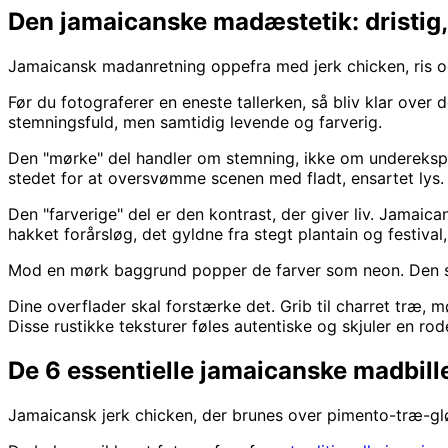
Den jamaicanske madæstetik: dristig, 
Jamaicansk madanretning oppefra med jerk chicken, ris og 
Før du fotograferer en eneste tallerken, så bliv klar over 
stemningsfuld, men samtidig levende og farverig.
Den "mørke" del handler om stemning, ikke om underekspo
stedet for at oversvømme scenen med fladt, ensartet lys. D
Den "farverige" del er den kontrast, der giver liv. Jamaic
hakket forårsløg, det gyldne fra stegt plantain og festival
Mod en mørk baggrund popper de farver som neon. Den sp
Dine overflader skal forstærke det. Grib til charret træ, m
Disse rustikke teksturer føles autentiske og skjuler en ro
De 6 essentielle jamaicanske madbill
Jamaicansk jerk chicken, der brunes over pimento-træ-gl