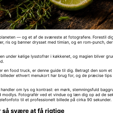
eten — og et af de sværeste at fotografere. Forestil dig d
, ris og bønner drysset med timian, og en rom-punch, der gl
en under kølige lysstofrør i køkkenet, og magien bliver gr
d.
er en food truck, er denne guide til dig. Betragt den som et
illeder ethvert menukort har brug for, og de præcise tips t
handler om lys og kontrast: en mørk, stemningsfuld baggru
d modlys. Fotografér ved et vindue og læn dig op ad de sek
lefonfoto til et professionelt billede på cirka 90 sekunder.
 så svære at få rigtige