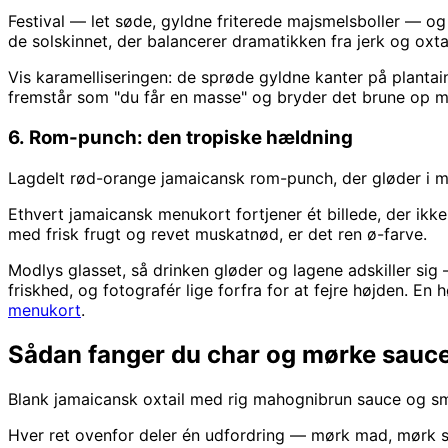
Festival — let søde, gyldne friterede majsmelsboller — og 
de solskinnet, der balancerer dramatikken fra jerk og oxtai
Vis karamelliseringen: de sprøde gyldne kanter på plantai
fremstår som "du får en masse" og bryder det brune op me
6. Rom-punch: den tropiske hældning
Lagdelt rød-orange jamaicansk rom-punch, der gløder i 
Ethvert jamaicansk menukort fortjener ét billede, der ikk
med frisk frugt og revet muskatnød, er det ren ø-farve.
Modlys glasset, så drinken gløder og lagene adskiller sig
friskhed, og fotografér lige forfra for at fejre højden. En 
menukort
.
Sådan fanger du char og mørke sauc
Blank jamaicansk oxtail med rig mahognibrun sauce og sm
Hver ret ovenfor deler én udfordring — mørk mad, mørk sau