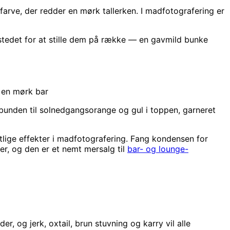
farve, der redder en mørk tallerken. I madfotografering er
i stedet for at stille dem på række — en gavmild bunke
 en mørk bar
i bunden til solnedgangsorange og gul i toppen, garneret
tlige effekter i madfotografering. Fang kondensen for
ener, og den er et nemt mersalg til
bar- og lounge-
 og jerk, oxtail, brun stuvning og karry vil alle