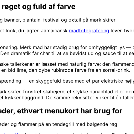
røget og fuld af farve
bønner, plantain, festival og oxtail på mørk skifer
det look, du jagter. Jamaicansk
madfotografering
lever, hvo
nering. Mørk mad har stadig brug for omhyggeligt lys — du
en dramatik får char til at se bevidst ud og sauce til at se
anske tallerkener er læsset med naturlig farve: den flammen
, en bid lime, den dybe rubinrøde farve fra en sorrel-drink.
ænding — en skyggefuld base med et par elektriske højlys
ørk skifer, forvitret støbejern, et stykke bananblad eller de
det køkkenbaggrund. De samme rekvisitter virker til én talle
eder, ethvert menukort har brug for
øder og flammer på en tøndegrill med bølgende røg