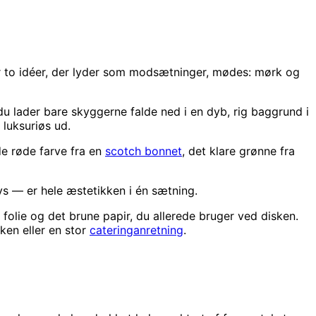
r to idéer, der lyder som modsætninger, mødes: mørk og
 lader bare skyggerne falde ned i en dyb, rig baggrund i
 luksuriøs ud.
de røde farve fra en
scotch bonnet
, det klare grønne fra
 — er hele æstetikken i én sætning.
n folie og det brune papir, du allerede bruger ved disken.
rken eller en stor
cateringanretning
.