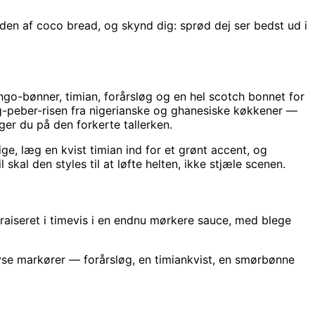
siden af coco bread, og skynd dig: sprød dej ser bedst ud i
go-bønner, timian, forårsløg og en hel scotch bonnet for
g-peber-risen fra nigerianske og ghanesiske køkkener —
ger du på den forkerte tallerken.
tige, læg en kvist timian ind for et grønt accent, og
skal den styles til at løfte helten, ikke stjæle scenen.
raiseret i timevis i en endnu mørkere sauce, med blege
lyse markører — forårsløg, en timiankvist, en smørbønne