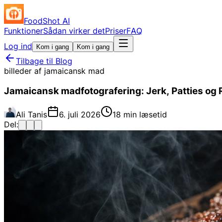
FoodShot AI
Funktioner
Sådan virker det
Priser
FAQ
Log ind
Kom i gang
Kom i gang
Tilbage til Blog
billeder af jamaicansk mad
Jamaicansk madfotografering: Jerk, Patties og 
Ali Tanis
6. juli 2026
18 min læsetid
Del: