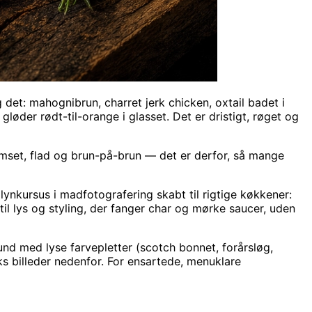
et: mahognibrun, charret jerk chicken, oxtail badet i
øder rødt-til-orange i glasset. Det er dristigt, røget og
umset, flad og brun-på-brun — det er derfor, så mange
 lynkursus i madfotografering skabt til rigtige køkkener:
il lys og styling, der fanger char og mørke saucer, uden
nd med lyse farvepletter (scotch bonnet, forårsløg,
s billeder nedenfor. For ensartede, menuklare