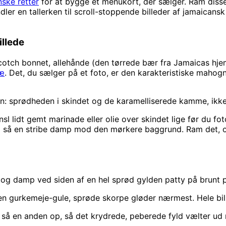
nske retter
for at bygge et menukort, der sælger. Ram disse 
ndler en tallerken til scroll-stoppende billeder af jamaican
illede
 scotch bonnet, allehånde (den tørrede bær fra Jamaicas 
ræ
. Det, du sælger på et foto, er den karakteristiske maho
n: sprødheden i skindet og de karamelliserede kamme, ikke 
 lidt gemt marinade eller olie over skindet lige før du fotog
ang så en stribe damp mod den mørkere baggrund. Ram det, o
 og damp ved siden af en hel sprød gylden patty på brunt 
n gurkemeje-gule, sprøde skorpe gløder nærmest. Hele bille
 så en anden op, så det krydrede, peberede fyld vælter ud 