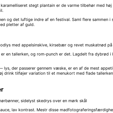
karamelliseret stegt plantain er de varme tilbehør med høj 
l.
nen og det luftige indre af en festival. Saml flere sammen 
d pletter af guld.
modlys med appelsinskive, kirsebær og revet muskatnød på
e er en tallerken, og rom-punch er det. Lagdelt fra dybrød 
 — lys, der passerer gennem væske, er en af de mest appeti
høj drink tilføjer variation til et menukort med flade tallerk
er
ørbønner, sidelyst skedrys over en mørk skål
ce, lav kontrast. Mestr disse madfotograferingsfærdigheder,