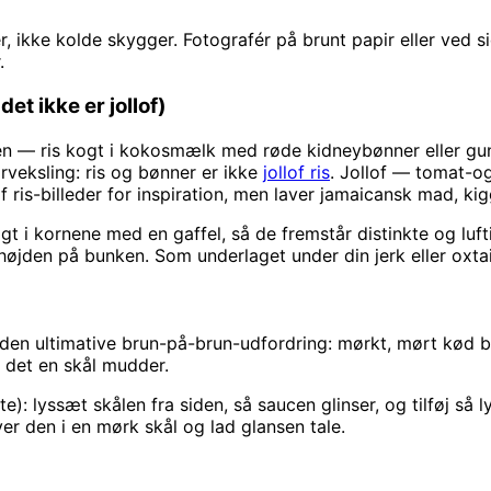
r, ikke kolde skygger. Fotografér på brunt papir eller ved 
.
et ikke er jollof)
en — ris kogt i kokosmælk med røde kidneybønner eller gun
rveksling: ris og bønner er ikke
jollof ris
. Jollof — tomat-o
 ris-billeder for inspiration, men laver jamaicansk mad, kig
gtigt i kornene med en gaffel, så de fremstår distinkte og luf
højden på bunken. Som underlaget under din jerk eller oxtail 
 den ultimative brun-på-brun-udfordring: mørkt, mørt kød b
 det en skål mudder.
: lyssæt skålen fra siden, så saucen glinser, og tilføj så 
er den i en mørk skål og lad glansen tale.