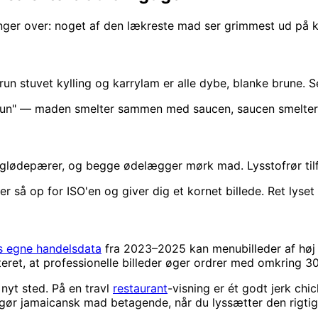
nger over: noget af den lækreste mad ser grimmest ud på k
 brun stuvet kylling og karrylam er alle dybe, blanke brune.
brun" — maden smelter sammen med saucen, saucen smelter s
me glødepærer, og begge ødelægger mørk mad. Lysstofrør til
 så op for ISO'en og giver dig et kornet billede. Ret lyset 
 egne handelsdata
fra 2023–2025 kan menubilleder af høj kv
eret, at professionelle billeder øger ordrer med omkring 3
nyt sted. På en travl
restaurant
-visning er ét godt jerk chi
 gør jamaicansk mad betagende, når du lyssætter den rigti