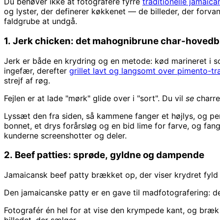
Du behøver ikke at fotografere fyrre
traditionelle jamaica
og lyster, der definerer køkkenet — de billeder, der forva
faldgrube at undgå.
1. Jerk chicken: det mahognibrune char-hovedb
Jerk er både en krydring og en metode: kød marineret i
ingefær, derefter
grillet lavt og langsomt over pimento-t
strejf af røg.
Fejlen er at lade "mørk" glide over i "sort". Du vil
se
charre
Lyssæt den fra siden, så kammene fanger et højlys, og pensl
bonnet, et drys forårsløg og en bid lime for farve, og f
kunderne screenshotter og deler.
2. Beef patties: sprøde, gyldne og dampende
Jamaicansk beef patty brækket op, der viser krydret fyld
Den jamaicanske patty er en gave til madfotografering: de
Fotografér én hel for at vise den krympede kant, og bræk