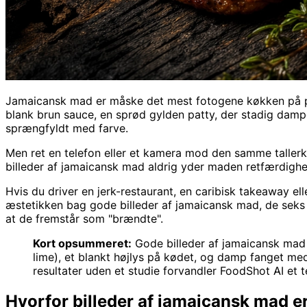
Jamaicansk mad er måske det mest fotogene køkken på plan
blank brun sauce, en sprød gylden patty, der stadig damper
sprængfyldt med farve.
Men ret en telefon eller et kamera mod den samme tallerk
billeder af jamaicansk mad aldrig yder maden retfærdighe
Hvis du driver en jerk-restaurant, en caribisk takeaway ell
æstetikken bag gode billeder af jamaicansk mad, de seks b
at de fremstår som "brændte".
Kort opsummeret:
Gode billeder af jamaicansk mad 
lime), et blankt højlys på kødet, og damp fanget me
resultater uden et studie forvandler FoodShot AI et te
Hvorfor billeder af jamaicansk mad er