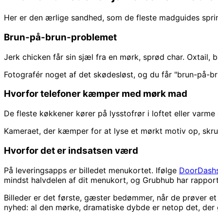
Her er den ærlige sandhed, som de fleste madguides spri
Brun-på-brun-problemet
Jerk chicken får sin sjæl fra en mørk, sprød char. Oxtail,
Fotografér noget af det skødesløst, og du får "brun-på-
Hvorfor telefoner kæmper med mørk mad
De fleste køkkener kører på lysstofrør i loftet eller var
Kameraet, der kæmper for at lyse et mørkt motiv op, skruer
Hvorfor det er indsatsen værd
På leveringsapps
er
billedet menukortet. Ifølge
DoorDashs
mindst halvdelen af dit menukort, og Grubhub har rapport
Billeder er det første, gæster bedømmer, når de prøver et 
nyhed: al den mørke, dramatiske dybde er netop det, der