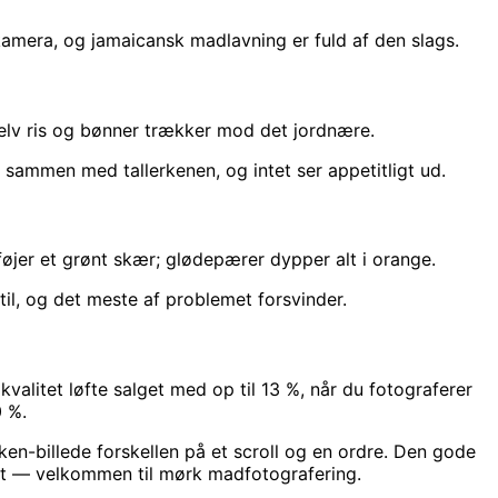
amera, og jamaicansk madlavning er fuld af den slags.
 Selv ris og bønner trækker mod det jordnære.
ammen med tallerkenen, og intet ser appetitligt ud.
føjer et grønt skær; glødepærer dypper alt i orange.
til, og det meste af problemet forsvinder.
alitet løfte salget med op til 13 %, når du fotograferer
0 %.
cken-billede forskellen på et scroll og en ordre. Den gode
gt — velkommen til mørk madfotografering.