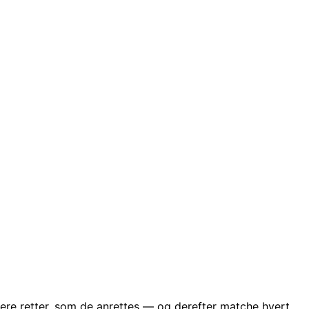
ere retter, som de anrettes — og derefter matche hvert