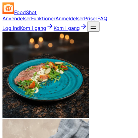
FoodShot
Anvendelser
Funktioner
Anmeldelser
Priser
FAQ
Log ind
Kom i gang
Kom i gang