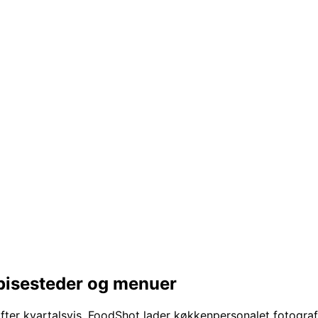
spisesteder og menuer
fter kvartalsvis. FoodShot lader køkkenpersonalet fotograf