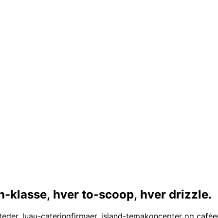
h-klasse,
hver to-scoop, hver drizzle.
teder, luau-cateringfirmaer, island-temakoncepter og caféer