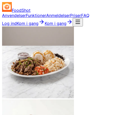
FoodShot
Anvendelser
Funktioner
Anmeldelser
Priser
FAQ
Log ind
Kom i gang
Kom i gang