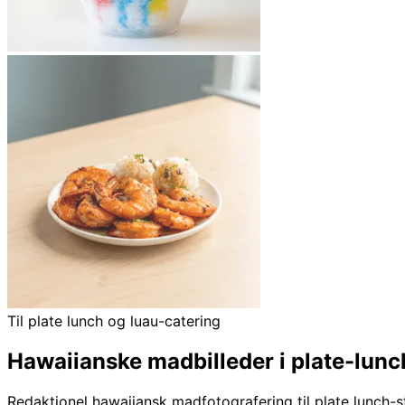
Til plate lunch og luau-catering
Hawaiianske madbilleder i plate-lunc
Redaktionel hawaiiansk madfotografering til plate lunch-s