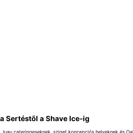
 Sertéstől a Shave Ice-ig
, luau cateringeseknek, sziget koncepciós helyeknek és Oa