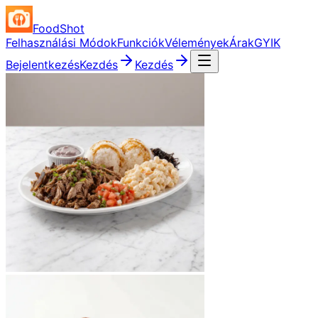
FoodShot
Felhasználási Módok
Funkciók
Vélemények
Árak
GYIK
Bejelentkezés
Kezdés
Kezdés