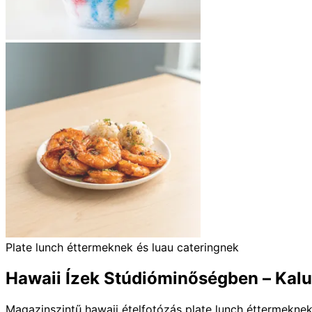
Plate lunch éttermeknek és luau cateringnek
Hawaii Ízek Stúdióminőségben – Kalua
Magazinszintű hawaii ételfotózás plate lunch éttermeknek