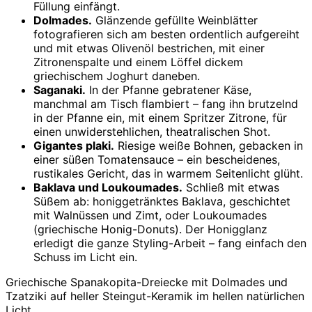
Füllung einfängt.
Dolmades.
Glänzende gefüllte Weinblätter
fotografieren sich am besten ordentlich aufgereiht
und mit etwas Olivenöl bestrichen, mit einer
Zitronenspalte und einem Löffel dickem
griechischem Joghurt daneben.
Saganaki.
In der Pfanne gebratener Käse,
manchmal am Tisch flambiert – fang ihn brutzelnd
in der Pfanne ein, mit einem Spritzer Zitrone, für
einen unwiderstehlichen, theatralischen Shot.
Gigantes plaki.
Riesige weiße Bohnen, gebacken in
einer süßen Tomatensauce – ein bescheidenes,
rustikales Gericht, das in warmem Seitenlicht glüht.
Baklava und Loukoumades.
Schließ mit etwas
Süßem ab: honiggetränktes Baklava, geschichtet
mit Walnüssen und Zimt, oder Loukoumades
(griechische Honig-Donuts). Der Honigglanz
erledigt die ganze Styling-Arbeit – fang einfach den
Schuss im Licht ein.
Griechische Spanakopita-Dreiecke mit Dolmades und
Tzatziki auf heller Steingut-Keramik im hellen natürlichen
Licht