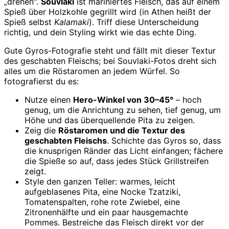
„drehen".
Souvlaki
ist mariniertes Fleisch, das auf einem
Spieß über Holzkohle gegrillt wird (in Athen heißt der
Spieß selbst
Kalamaki
). Triff diese Unterscheidung
richtig, und dein Styling wirkt wie das echte Ding.
Gute Gyros-Fotografie steht und fällt mit dieser Textur
des geschabten Fleischs; bei Souvlaki-Fotos dreht sich
alles um die Röstaromen an jedem Würfel. So
fotografierst du es:
Nutze einen
Hero-Winkel von 30–45°
– hoch
genug, um die Anrichtung zu sehen, tief genug, um
Höhe und das überquellende Pita zu zeigen.
Zeig die
Röstaromen und die Textur des
geschabten Fleischs
. Schichte das Gyros so, dass
die knusprigen Ränder das Licht einfangen; fächere
die Spieße so auf, dass jedes Stück Grillstreifen
zeigt.
Style den ganzen Teller: warmes, leicht
aufgeblasenes Pita, eine Nocke Tzatziki,
Tomatenspalten, rohe rote Zwiebel, eine
Zitronenhälfte und ein paar hausgemachte
Pommes. Bestreiche das Fleisch direkt vor der