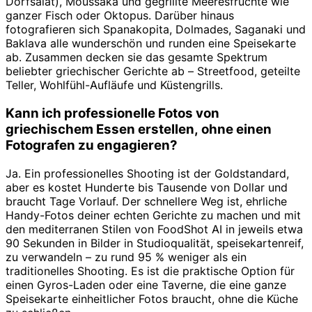
Dorfsalat), Moussaka und gegrillte Meeresfrüchte wie
ganzer Fisch oder Oktopus. Darüber hinaus
fotografieren sich Spanakopita, Dolmades, Saganaki und
Baklava alle wunderschön und runden eine Speisekarte
ab. Zusammen decken sie das gesamte Spektrum
beliebter griechischer Gerichte ab – Streetfood, geteilte
Teller, Wohlfühl-Aufläufe und Küstengrills.
Kann ich professionelle Fotos von
griechischem Essen erstellen, ohne einen
Fotografen zu engagieren?
Ja. Ein professionelles Shooting ist der Goldstandard,
aber es kostet Hunderte bis Tausende von Dollar und
braucht Tage Vorlauf. Der schnellere Weg ist, ehrliche
Handy-Fotos deiner echten Gerichte zu machen und mit
den mediterranen Stilen von FoodShot AI in jeweils etwa
90 Sekunden in Bilder in Studioqualität, speisekartenreif,
zu verwandeln – zu rund 95 % weniger als ein
traditionelles Shooting. Es ist die praktische Option für
einen Gyros-Laden oder eine Taverne, die eine ganze
Speisekarte einheitlicher Fotos braucht, ohne die Küche