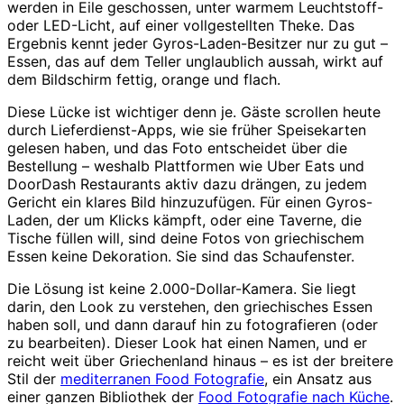
werden in Eile geschossen, unter warmem Leuchtstoff-
oder LED-Licht, auf einer vollgestellten Theke. Das
Ergebnis kennt jeder Gyros-Laden-Besitzer nur zu gut –
Essen, das auf dem Teller unglaublich aussah, wirkt auf
dem Bildschirm fettig, orange und flach.
Diese Lücke ist wichtiger denn je. Gäste scrollen heute
durch Lieferdienst-Apps, wie sie früher Speisekarten
gelesen haben, und das Foto entscheidet über die
Bestellung – weshalb Plattformen wie Uber Eats und
DoorDash Restaurants aktiv dazu drängen, zu jedem
Gericht ein klares Bild hinzuzufügen. Für einen Gyros-
Laden, der um Klicks kämpft, oder eine Taverne, die
Tische füllen will, sind deine Fotos von griechischem
Essen keine Dekoration. Sie sind das Schaufenster.
Die Lösung ist keine 2.000-Dollar-Kamera. Sie liegt
darin, den Look zu verstehen, den griechisches Essen
haben soll, und dann darauf hin zu fotografieren (oder
zu bearbeiten). Dieser Look hat einen Namen, und er
reicht weit über Griechenland hinaus – es ist der breitere
Stil der
mediterranen Food Fotografie
, ein Ansatz aus
einer ganzen Bibliothek der
Food Fotografie nach Küche
.