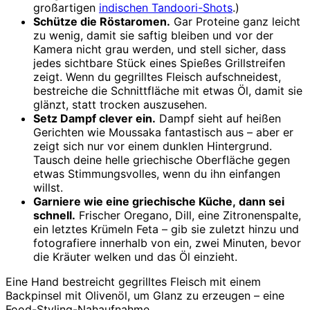
großartigen
indischen Tandoori-Shots
.)
Schütze die Röstaromen.
Gar Proteine ganz leicht
zu wenig, damit sie saftig bleiben und vor der
Kamera nicht grau werden, und stell sicher, dass
jedes sichtbare Stück eines Spießes Grillstreifen
zeigt. Wenn du gegrilltes Fleisch aufschneidest,
bestreiche die Schnittfläche mit etwas Öl, damit sie
glänzt, statt trocken auszusehen.
Setz Dampf clever ein.
Dampf sieht auf heißen
Gerichten wie Moussaka fantastisch aus – aber er
zeigt sich nur vor einem dunklen Hintergrund.
Tausch deine helle griechische Oberfläche gegen
etwas Stimmungsvolles, wenn du ihn einfangen
willst.
Garniere wie eine griechische Küche, dann sei
schnell.
Frischer Oregano, Dill, eine Zitronenspalte,
ein letztes Krümeln Feta – gib sie zuletzt hinzu und
fotografiere innerhalb von ein, zwei Minuten, bevor
die Kräuter welken und das Öl einzieht.
Eine Hand bestreicht gegrilltes Fleisch mit einem
Backpinsel mit Olivenöl, um Glanz zu erzeugen – eine
Food-Styling-Nahaufnahme