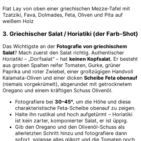
Flat Lay von oben einer griechischen Mezze-Tafel mit
Tzatziki, Fava, Dolmades, Feta, Oliven und Pita auf
weißem Holz
3. Griechischer Salat / Horiatiki (der Farb-Shot)
Das Wichtigste an der
Fotografie von griechischem
Salat
? Mach zuerst den Salat richtig. Authentischer
Horiatiki
– „Dorfsalat" – hat
keinen Kopfsalat.
Er besteht
aus groben Spalten reifer Tomaten, Gurke, grüner
Paprika und roter Zwiebel, einer großzügigen Handvoll
Kalamata-Oliven und einer dicken
Scheibe Feta obenauf
(niemals vorgekrümelt), abgerundet mit getrocknetem
Oregano und einem kräftigen Schuss Olivenöl.
Fotografiere bei
30–45°
, um die Höhe und diese
charakteristische Feta-Scheibe obenauf zu zeigen.
Halte ihn rustikal und hoch aufgetürmt – Horiatiki
ist kein zarter, komponierter Salat, er ist üppig.
Gib den Oregano und den Olivenöl-Schuss als
allerletzten Schritt hinzu und fotografiere dann
sofort, solange alles glänzt und die Tomaten noch