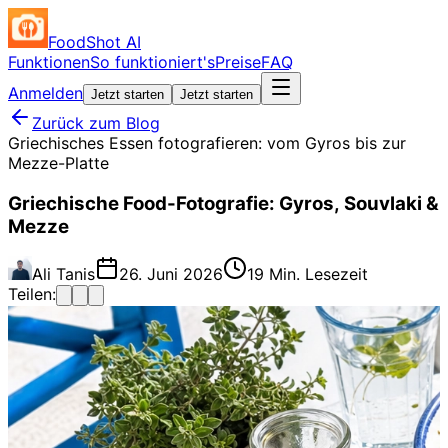
FoodShot AI
Funktionen
So funktioniert's
Preise
FAQ
Anmelden
Jetzt starten
Jetzt starten
Zurück zum Blog
Griechisches Essen fotografieren: vom Gyros bis zur
Mezze-Platte
Griechische Food-Fotografie: Gyros, Souvlaki &
Mezze
Ali Tanis
26. Juni 2026
19 Min. Lesezeit
Teilen: