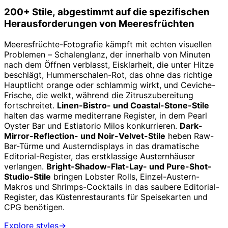
200+ Stile, abgestimmt auf die spezifischen
Herausforderungen von Meeresfrüchten
Meeresfrüchte-Fotografie kämpft mit echten visuellen
Problemen – Schalenglanz, der innerhalb von Minuten
nach dem Öffnen verblasst, Eisklarheit, die unter Hitze
beschlägt, Hummerschalen-Rot, das ohne das richtige
Hauptlicht orange oder schlammig wirkt, und Ceviche-
Frische, die welkt, während die Zitruszubereitung
fortschreitet.
Linen-Bistro- und Coastal-Stone-Stile
halten das warme mediterrane Register, in dem Pearl
Oyster Bar und Estiatorio Milos konkurrieren.
Dark-
Mirror-Reflection- und Noir-Velvet-Stile
heben Raw-
Bar-Türme und Austerndisplays in das dramatische
Editorial-Register, das erstklassige Austernhäuser
verlangen.
Bright-Shadow-Flat-Lay- und Pure-Shot-
Studio-Stile
bringen Lobster Rolls, Einzel-Austern-
Makros und Shrimps-Cocktails in das saubere Editorial-
Register, das Küstenrestaurants für Speisekarten und
CPG benötigen.
Explore styles
→