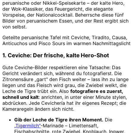
peruanische oder Nikkei-Speisekarte – der kalte Hero,
der Wok-Klassiker, das Feuergericht, die elegante
Vorspeise, der Nationalcocktail. Beherrsche diese fünf
Bilder von peruanischem Essen, und der Rest ergibt sich
von selbst.
Geteilte peruanische Tafel mit Ceviche, Tiradito, Causa,
Anticuchos und Pisco Sours im warmen Nachmittagslicht
1. Ceviche: Der frische, kalte Hero-Shot
Gute Ceviche-Bilder respektieren eine Tatsache: Das
Gericht verändert sich, während du fotografierst. Die
Zitronensäure „gart" den Fisch weiter – lass ihn zu lange
liegen und das Fleisch wird grau, die Zwiebel welkt, die
Leche de Tigre trübt ein. Also
fotografiere es zuerst,
schnell und kalt
: anrichten, in unter einer Minute stylen,
abdrücken. Jede Cevichería hat ihr eigenes Rezept; die
Kameraregeln ändern sich nicht.
Gib der Leche de Tigre ihren Moment.
Die
„Tigermilch"
-Marinade – Limettensaft,
Fischabschnitte, rote Zwiebel, Knoblauch, Ingwer,