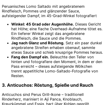
Peruanisches Lomo Saltado mit angebratenem
Rindfleisch, Pommes und glänzender Sauce,
aufsteigender Dampf, im 45-Grad-Winkel fotografiert
Winkel: 45 Grad oder Augenhöhe.
Dieses Gericht
hat Höhe; eine flache Overhead-Aufnahme tötet es.
Ein tieferer Winkel zeigt das angebratene
Rindfleisch, die Sauce und die Pommes.
Jag nach Glanz und Röstung.
Setz ein paar dunkel
angebratene Streifen erhaben obenauf, sammle
etwas Sauce und schieb knusprige Pommes heraus.
Fang den Dampf ein.
Beleuchte den Teller von
hinten und fotografiere den Moment, in dem er den
Pass erreicht – dieses aufsteigende Wölkchen
trennt appetitliche Lomo-Saltado-Fotografie von
Resten.
3. Anticuchos: Röstung, Spieße und Rauch
Anticuchos sind Perus Grill-Ikone – traditionell
Rinderherz, mariniert in Ají Panca, Knoblauch,
Kreuzkümmel und Essig, hart über Kohlen gegrillt,