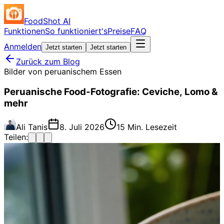
FoodShot AI
Funktionen
So funktioniert's
Preise
FAQ
Anmelden
Jetzt starten
Jetzt starten
Zurück zum Blog
Bilder von peruanischem Essen
Peruanische Food-Fotografie: Ceviche, Lomo &
mehr
Ali Tanis
8. Juli 2026
15 Min. Lesezeit
Teilen: