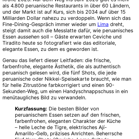
als 4.800 peruanische Restaurants in über 60 Ländern,
und der Markt ist auf Kurs, sich bis 2034 auf über 15
Milliarden Dollar nahezu zu verdoppeln. Wenn sich das
Fine-Dining-Gespräch immer wieder um
Lima
dreht,
steigt damit auch die Messlatte dafür, wie peruanisches
Essen
aussehen
soll – Gäste erwarten Ceviche und
Tiradito heute so fotografiert wie das editoriale,
elegante Essen, zu dem es geworden ist.
Genau das liefert dieser Leitfaden: die frische,
farbenfrohe, elegante Ästhetik, die als authentisch
peruanisch gelesen wird, die fünf Shots, die jede
peruanische oder Nikkei-Speisekarte braucht, wie man
für helle Zitrustöne farbkorrigiert und einen 90-
Sekunden-Weg, um einen Handyschnappschuss in ein
menütaugliches Bild zu verwandeln.
Kurzfassung:
Die besten Bilder von
peruanischem Essen setzen auf den frischen,
farbenfrohen, eleganten Charakter der Küche
– helle Leche de Tigre, elektrisches Ají-
Amarillo-Gelb, präzises Anrichten. Beherrsche