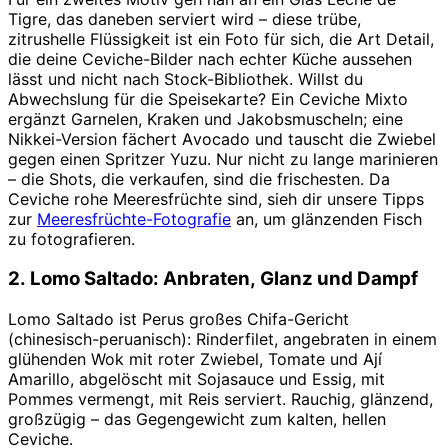
Tigre, das daneben serviert wird – diese trübe,
zitrushelle Flüssigkeit ist ein Foto für sich, die Art Detail,
die deine Ceviche-Bilder nach echter Küche aussehen
lässt und nicht nach Stock-Bibliothek. Willst du
Abwechslung für die Speisekarte? Ein Ceviche Mixto
ergänzt Garnelen, Kraken und Jakobsmuscheln; eine
Nikkei-Version fächert Avocado und tauscht die Zwiebel
gegen einen Spritzer Yuzu. Nur nicht zu lange marinieren
– die Shots, die verkaufen, sind die frischesten. Da
Ceviche rohe Meeresfrüchte sind, sieh dir unsere Tipps
zur
Meeresfrüchte-Fotografie
an, um glänzenden Fisch
zu fotografieren.
2. Lomo Saltado: Anbraten, Glanz und Dampf
Lomo Saltado ist Perus großes Chifa-Gericht
(chinesisch-peruanisch): Rinderfilet, angebraten in einem
glühenden Wok mit roter Zwiebel, Tomate und Ají
Amarillo, abgelöscht mit Sojasauce und Essig, mit
Pommes vermengt, mit Reis serviert. Rauchig, glänzend,
großzügig – das Gegengewicht zum kalten, hellen
Ceviche.