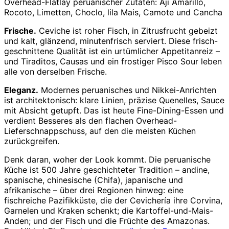
Overhead-Flatlay peruanischer Zutaten: Ají Amarillo,
Rocoto, Limetten, Choclo, lila Mais, Camote und Cancha
Frische.
Ceviche ist roher Fisch, in Zitrusfrucht gebeizt
und kalt, glänzend, minutenfrisch serviert. Diese frisch-
geschnittene Qualität ist ein urtümlicher Appetitanreiz –
und Tiraditos, Causas und ein frostiger Pisco Sour leben
alle von derselben Frische.
Eleganz.
Modernes peruanisches und Nikkei-Anrichten
ist architektonisch: klare Linien, präzise Quenelles, Sauce
mit Absicht getupft. Das ist heute Fine-Dining-Essen und
verdient Besseres als den flachen Overhead-
Lieferschnappschuss, auf den die meisten Küchen
zurückgreifen.
Denk daran, woher der Look kommt. Die peruanische
Küche ist 500 Jahre geschichteter Tradition – andine,
spanische, chinesische (Chifa), japanische und
afrikanische – über drei Regionen hinweg: eine
fischreiche Pazifikküste, die der Cevichería ihre Corvina,
Garnelen und Kraken schenkt; die Kartoffel-und-Mais-
Anden; und der Fisch und die Früchte des Amazonas.