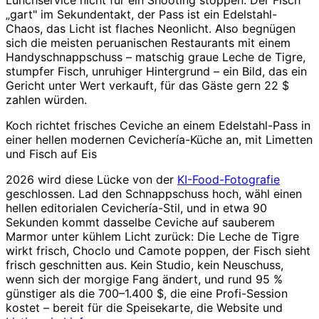
Lunchservice nicht für ein Shooting stoppen. Der Fisch
„gart" im Sekundentakt, der Pass ist ein Edelstahl-
Chaos, das Licht ist flaches Neonlicht. Also begnügen
sich die meisten peruanischen Restaurants mit einem
Handyschnappschuss – matschig graue Leche de Tigre,
stumpfer Fisch, unruhiger Hintergrund – ein Bild, das ein
Gericht unter Wert verkauft, für das Gäste gern 22 $
zahlen würden.
Koch richtet frisches Ceviche an einem Edelstahl-Pass in
einer hellen modernen Cevichería-Küche an, mit Limetten
und Fisch auf Eis
2026 wird diese Lücke von der
KI-Food-Fotografie
geschlossen. Lad den Schnappschuss hoch, wähl einen
hellen editorialen Cevichería-Stil, und in etwa 90
Sekunden kommt dasselbe Ceviche auf sauberem
Marmor unter kühlem Licht zurück: Die Leche de Tigre
wirkt frisch, Choclo und Camote poppen, der Fisch sieht
frisch geschnitten aus. Kein Studio, kein Neuschuss,
wenn sich der morgige Fang ändert, und rund 95 %
günstiger als die 700–1.400 $, die eine Profi-Session
kostet – bereit für die Speisekarte, die Website und