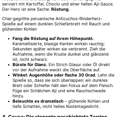
serviert mit Kartoffel, Choclo und einer hellen Ají-Sauce.
Der Hero ist eine Sache:
Röstung.
Char-gegrillte peruanische Anticuchos-Rinderherz-
Spieße auf einem dunklen Schieferbrett mit Rauch und
glühenden Kohlen
Fang die Röstung auf ihrem Höhepunkt.
Karamellisierte, blasige Kanten wirken rauchig;
Sekunden später wirken sie verbrannt. Zieh die
Aufnahme, wenn die Kruste dunkel und glänzend
ist, nicht schwarz.
Bürste für Glanz.
Ein Strich Glasur oder Öl direkt
vor der Aufnahme weckt die Oberfläche auf.
Winkel: Augenhöhe oder flache 30 Grad.
Lehn die
Spieße so, dass sie sich überlappen; ein dunkles
Brett oder Schiefer hält den Fokus auf dem Fleisch.
Füge ein Schälchen Ají und eine Rauchschwade
hinzu.
Beleuchte es dramatisch
– glühende Kohlen und
tiefe Schatten, nicht helles Küstentageslicht.
4. Causa: Die elegante geschichtete Terrine