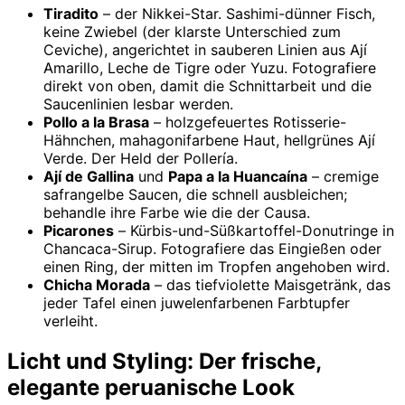
Tiradito
– der Nikkei-Star. Sashimi-dünner Fisch,
keine Zwiebel (der klarste Unterschied zum
Ceviche), angerichtet in sauberen Linien aus Ají
Amarillo, Leche de Tigre oder Yuzu. Fotografiere
direkt von oben, damit die Schnittarbeit und die
Saucenlinien lesbar werden.
Pollo a la Brasa
– holzgefeuertes Rotisserie-
Hähnchen, mahagonifarbene Haut, hellgrünes Ají
Verde. Der Held der Pollería.
Ají de Gallina
und
Papa a la Huancaína
– cremige
safrangelbe Saucen, die schnell ausbleichen;
behandle ihre Farbe wie die der Causa.
Picarones
– Kürbis-und-Süßkartoffel-Donutringe in
Chancaca-Sirup. Fotografiere das Eingießen oder
einen Ring, der mitten im Tropfen angehoben wird.
Chicha Morada
– das tiefviolette Maisgetränk, das
jeder Tafel einen juwelenfarbenen Farbtupfer
verleiht.
Licht und Styling: Der frische,
elegante peruanische Look