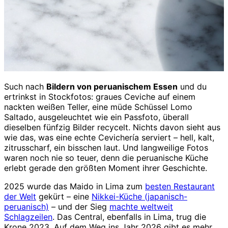
Such nach
Bildern von peruanischem Essen
und du
ertrinkst in Stockfotos: graues Ceviche auf einem
nackten weißen Teller, eine müde Schüssel Lomo
Saltado, ausgeleuchtet wie ein Passfoto, überall
dieselben fünfzig Bilder recycelt. Nichts davon sieht aus
wie das, was eine echte Cevichería serviert – hell, kalt,
zitrusscharf, ein bisschen laut. Und langweilige Fotos
waren noch nie so teuer, denn die peruanische Küche
erlebt gerade den größten Moment ihrer Geschichte.
2025 wurde das Maido in Lima zum
besten Restaurant
der Welt
gekürt – eine
Nikkei-Küche (japanisch-
peruanisch)
– und der Sieg
machte weltweit
Schlagzeilen
. Das Central, ebenfalls in Lima, trug die
Krone 2023. Auf dem Weg ins Jahr 2026 gibt es mehr