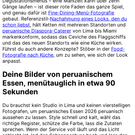
Degustationsmenüs – eine Mahlzeit kann über zehn
Gänge laufen – ist dieser rote Faden das ganze Spiel,
und genau dafür ist
Fine-Dining-Menü-Fotografie
gebaut. Referenzstil-
Nachahmung eines Looks, den du
schon liebst
, hält Ketten mit mehreren Standorten und
peruanische Diaspora-Caterer
von Lima bis Miami
markenkonform, sodass das Ceviche des Flaggschiffs
und das des neuen Standorts wie eine Küche wirken.
Führst du auch andere Konzepte? Stöber in der
Food-
Fotografie nach Küche
, um zu sehen, wie sich der Look
anpasst.
Deine Bilder von peruanischem
Essen, menütauglich in etwa 90
Sekunden
Du brauchst kein Studio in Lima und keinen vierstelligen
Fotografen, um peruanisches Essen 2026 peruanisch
aussehen zu lassen. Style schnell und kalt, wähl das
richtige Register, schütze die Farbe, lass die Zutaten
sprechen. Wenn der Service voll läuft und das Licht