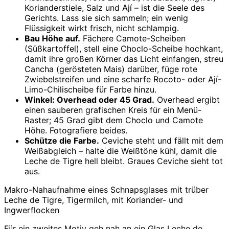
Korianderstiele, Salz und Ají – ist die Seele des
Gerichts. Lass sie sich sammeln; ein wenig
Flüssigkeit wirkt frisch, nicht schlampig.
Bau Höhe auf.
Fächere Camote-Scheiben
(Süßkartoffel), stell eine Choclo-Scheibe hochkant,
damit ihre großen Körner das Licht einfangen, streu
Cancha (gerösteten Mais) darüber, füge rote
Zwiebelstreifen und eine scharfe Rocoto- oder Ají-
Limo-Chilischeibe für Farbe hinzu.
Winkel: Overhead oder 45 Grad.
Overhead ergibt
einen sauberen grafischen Kreis für ein Menü-
Raster; 45 Grad gibt dem Choclo und Camote
Höhe. Fotografiere beides.
Schütze die Farbe.
Ceviche steht und fällt mit dem
Weißabgleich – halte die Weißtöne kühl, damit die
Leche de Tigre hell bleibt. Graues Ceviche sieht tot
aus.
Makro-Nahaufnahme eines Schnapsglases mit trüber
Leche de Tigre, Tigermilch, mit Koriander- und
Ingwerflocken
Für ein zweites Motiv geh nah an ein Glas Leche de