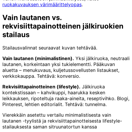
ruokakuvauksen värimäärittelyopas
.
Vain lautanen vs.
rekvisiittapainotteinen jälkiruokien
stailaus
Stailausvalinnat seuraavat kuvan tehtävää.
Vain lautanen (minimalistinen).
Yksi jälkiruoka, neutraali
lautanen, korkeintaan yksi tukielementti. Pääkuvan
aluetta – menukuvaus, kuljetussovellusten listaukset,
verkkokauppa. Tehtävä: konversio.
Rekvisiittapainotteinen (lifestyle).
Jälkiruoka
kontekstissaan – kahvikuppi, haarukka kesken
leikkauksen, ripoteltuja raaka-aineita, reseptivihko. Blogi,
Pinterest, lehtien editorialit. Tehtävä: tunnelma.
Vierekkäin asetettu vertailu minimalistisesta vain
lautanen -tyylistä ja rekvisiittapainotteisesta lifestyle-
stailauksesta saman sitruunatortun kanssa