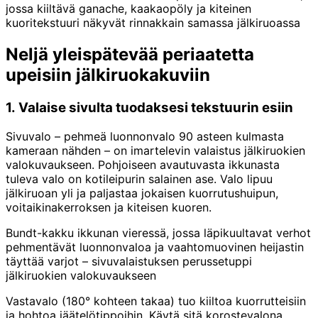
jossa kiiltävä ganache, kaakaopöly ja kiteinen
kuoritekstuuri näkyvät rinnakkain samassa jälkiruoassa
Neljä yleispätevää periaatetta
upeisiin jälkiruokakuviin
1. Valaise sivulta tuodaksesi tekstuurin esiin
Sivuvalo – pehmeä luonnonvalo 90 asteen kulmasta
kameraan nähden – on imartelevin valaistus jälkiruokien
valokuvaukseen. Pohjoiseen avautuvasta ikkunasta
tuleva valo on kotileipurin salainen ase. Valo lipuu
jälkiruoan yli ja paljastaa jokaisen kuorrutushuipun,
voitaikinakerroksen ja kiteisen kuoren.
Bundt-kakku ikkunan vieressä, jossa läpikuultavat verhot
pehmentävät luonnonvaloa ja vaahtomuovinen heijastin
täyttää varjot – sivuvalaistuksen perussetuppi
jälkiruokien valokuvaukseen
Vastavalo (180° kohteen takaa) tuo kiiltoa kuorrutteisiin
ja hohtoa jäätelötippoihin. Käytä sitä korostevalona.