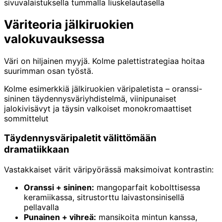
sivuvalaistuksella tummalla liuskelautasella
Väriteoria jälkiruokien
valokuvauksessa
Väri on hiljainen myyjä. Kolme palettistrategiaa hoitaa
suurimman osan työstä.
Kolme esimerkkiä jälkiruokien väripaletista – oranssi-
sininen täydennysväriyhdistelmä, viinipunaiset
jalokivisävyt ja täysin valkoiset monokromaattiset
sommittelut
Täydennysväripaletit välittömään
dramatiikkaan
Vastakkaiset värit väripyörässä maksimoivat kontrastin:
Oranssi + sininen:
mangoparfait kobolttisessa
keramiikassa, sitrustorttu laivastonsinisellä
pellavalla
Punainen + vihreä:
mansikoita mintun kanssa,