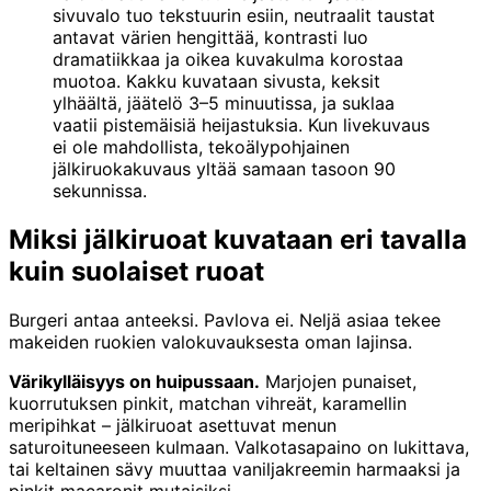
sivuvalo tuo tekstuurin esiin, neutraalit taustat
antavat värien hengittää, kontrasti luo
dramatiikkaa ja oikea kuvakulma korostaa
muotoa. Kakku kuvataan sivusta, keksit
ylhäältä, jäätelö 3–5 minuutissa, ja suklaa
vaatii pistemäisiä heijastuksia. Kun livekuvaus
ei ole mahdollista, tekoälypohjainen
jälkiruokakuvaus yltää samaan tasoon 90
sekunnissa.
Miksi jälkiruoat kuvataan eri tavalla
kuin suolaiset ruoat
Burgeri antaa anteeksi. Pavlova ei. Neljä asiaa tekee
makeiden ruokien valokuvauksesta oman lajinsa.
Värikylläisyys on huipussaan.
Marjojen punaiset,
kuorrutuksen pinkit, matchan vihreät, karamellin
meripihkat – jälkiruoat asettuvat menun
saturoituneeseen kulmaan. Valkotasapaino on lukittava,
tai keltainen sävy muuttaa vaniljakreemin harmaaksi ja