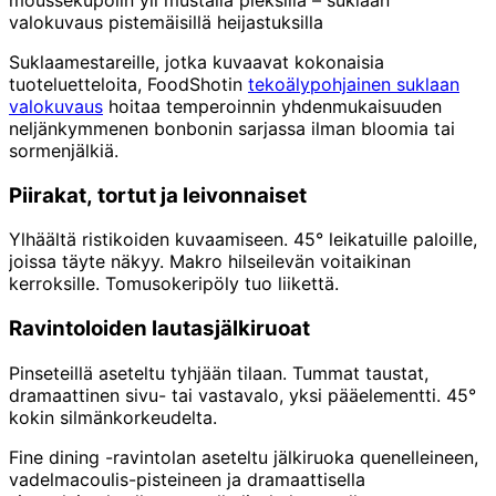
valokuvaus pistemäisillä heijastuksilla
Suklaamestareille, jotka kuvaavat kokonaisia
tuoteluetteloita, FoodShotin
tekoälypohjainen suklaan
valokuvaus
hoitaa temperoinnin yhdenmukaisuuden
neljänkymmenen bonbonin sarjassa ilman bloomia tai
sormenjälkiä.
Piirakat, tortut ja leivonnaiset
Ylhäältä ristikoiden kuvaamiseen. 45° leikatuille paloille,
joissa täyte näkyy. Makro hilseilevän voitaikinan
kerroksille. Tomusokeripöly tuo liikettä.
Ravintoloiden lautasjälkiruoat
Pinseteillä aseteltu tyhjään tilaan. Tummat taustat,
dramaattinen sivu- tai vastavalo, yksi pääelementti. 45°
kokin silmänkorkeudelta.
Fine dining -ravintolan aseteltu jälkiruoka quenelleineen,
vadelmacoulis-pisteineen ja dramaattisella