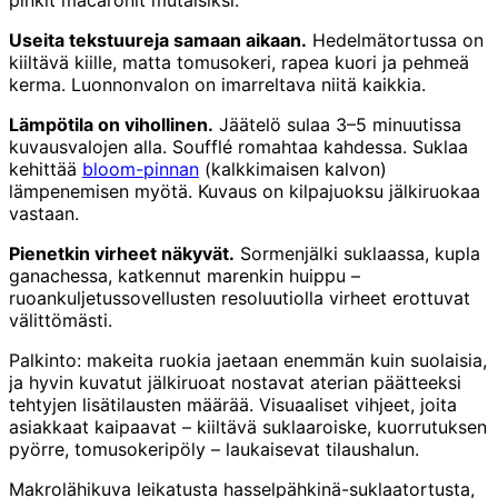
pinkit macaronit mutaisiksi.
Useita tekstuureja samaan aikaan.
Hedelmätortussa on
kiiltävä kiille, matta tomusokeri, rapea kuori ja pehmeä
kerma. Luonnonvalon on imarreltava niitä kaikkia.
Lämpötila on vihollinen.
Jäätelö sulaa 3–5 minuutissa
kuvausvalojen alla. Soufflé romahtaa kahdessa. Suklaa
kehittää
bloom-pinnan
(kalkkimaisen kalvon)
lämpenemisen myötä. Kuvaus on kilpajuoksu jälkiruokaa
vastaan.
Pienetkin virheet näkyvät.
Sormenjälki suklaassa, kupla
ganachessa, katkennut marenkin huippu –
ruoankuljetussovellusten resoluutiolla virheet erottuvat
välittömästi.
Palkinto: makeita ruokia jaetaan enemmän kuin suolaisia,
ja hyvin kuvatut jälkiruoat nostavat aterian päätteeksi
tehtyjen lisätilausten määrää. Visuaaliset vihjeet, joita
asiakkaat kaipaavat – kiiltävä suklaaroiske, kuorrutuksen
pyörre, tomusokeripöly – laukaisevat tilaushalun.
Makrolähikuva leikatusta hasselpähkinä-suklaatortusta,