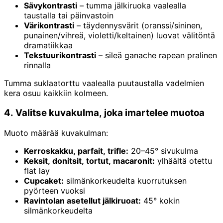
Sävykontrasti
– tumma jälkiruoka vaalealla
taustalla tai päinvastoin
Värikontrasti
– täydennysvärit (oranssi/sininen,
punainen/vihreä, violetti/keltainen) luovat välitöntä
dramatiikkaa
Tekstuurikontrasti
– sileä ganache rapean pralinen
rinnalla
Tumma suklaatorttu vaalealla puutaustalla vadelmien
kera osuu kaikkiin kolmeen.
4. Valitse kuvakulma, joka imartelee muotoa
Muoto määrää kuvakulman:
Kerroskakku, parfait, trifle:
20–45° sivukulma
Keksit, donitsit, tortut, macaronit:
ylhäältä otettu
flat lay
Cupcaket:
silmänkorkeudelta kuorrutuksen
pyörteen vuoksi
Ravintolan asetellut jälkiruoat:
45° kokin
silmänkorkeudelta