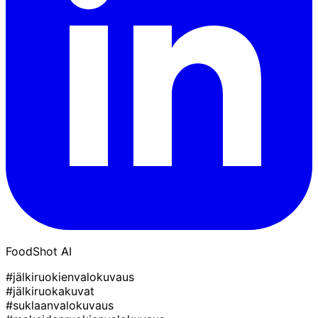
FoodShot AI
#jälkiruokienvalokuvaus
#jälkiruokakuvat
#suklaanvalokuvaus