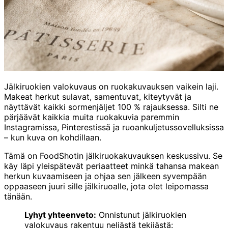
Jälkiruokien valokuvaus on ruokakuvauksen vaikein laji.
Makeat herkut sulavat, samentuvat, kiteytyvät ja
näyttävät kaikki sormenjäljet 100 % rajauksessa. Silti ne
pärjäävät kaikkia muita ruokakuvia paremmin
Instagramissa, Pinterestissä ja ruoankuljetussovelluksissa
– kun kuva on kohdillaan.
Tämä on FoodShotin jälkiruokakuvauksen keskussivu. Se
käy läpi yleispätevät periaatteet minkä tahansa makean
herkun kuvaamiseen ja ohjaa sen jälkeen syvempään
oppaaseen juuri sille jälkiruoalle, jota olet leipomassa
tänään.
Lyhyt yhteenveto:
Onnistunut jälkiruokien
valokuvaus rakentuu neljästä tekijästä: