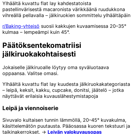
Ylhäältä kuvattu flat lay kahdestatoista
pastellinvärisestä macaronista värikkäänä ruudukkona
vihreällä pellavalla – jälkiruokien sommittelu ylhäältäpäin
r/Baking-yhteisö
suosii kakkujen kuvaamisessa 20–35°
kulmaa – lempeämpi kuin 45°.
Päätöksentekomatriisi
jälkiruokakohtaisesti
Jokaiselle jälkiruoalle löytyy oma syväluotaava
oppaansa. Valitse omasi.
Ylhäältä kuvattu flat lay kuudesta jälkiruokakategoriasta
– leipä, keksit, kakku, cupcake, donitsi, jäätelö – jotka
näyttävät erilaisia kuvauslähestymistapoja
Leipä ja viennoiserie
Sivuvalo kultaisen tunnin lämmöllä, 20–45° kuvakulma,
käsittelemätön puutausta. Pääosassa kuoren tekstuuri ja
taikinakerrokset. →
Leivän valokuvausopas