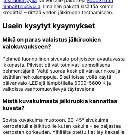
jälkiruokatyyliä
tai vertaile paketteja
FoodShotin
hinnoittelusivulla
. Ilmainen paketti sisältää kolme
krediittiä – riittää yhden jälkiruoan testaamiseen.
Usein kysytyt kysymykset
Mikä on paras valaistus jälkiruokien
valokuvaukseen?
Pehmeä luonnollinen sivuvalo pohjoiseen avautuvasta
ikkunasta. Pilviset päivät toimivat luonnollisena
pehmentäjänä. Vältä suoraa keskipäivän aurinkoa ja
sisätilan hehkulamppuja. Sisätiloissa yöllä käytä
päivänvalo-LEDejä lämpötilalla 5000–5600 K ja
valkoista vaahtomuovilevyä täytevalona.
Mistä kuvakulmasta jälkiruokia kannattaa
kuvata?
Sovita kuvakulma muotoon. 20–45° sivukulma
kerrostetuille jälkiruoille kuten kakulle – se paljastaa
kerrosten korkeuden. Ylhäältä otettu flat lay kekseille,