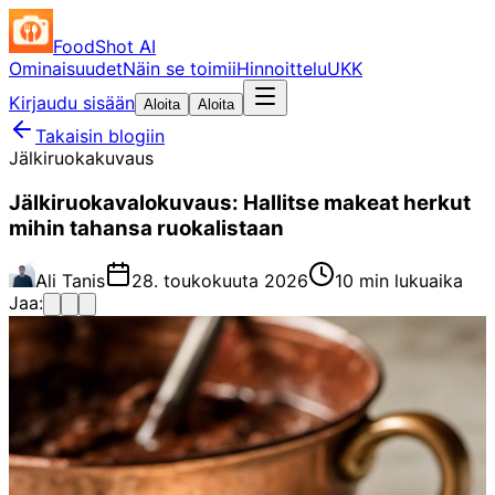
FoodShot AI
Ominaisuudet
Näin se toimii
Hinnoittelu
UKK
Kirjaudu sisään
Aloita
Aloita
Takaisin blogiin
Jälkiruokakuvaus
Jälkiruokavalokuvaus: Hallitse makeat herkut
mihin tahansa ruokalistaan
Ali Tanis
28. toukokuuta 2026
10 min lukuaika
Jaa: