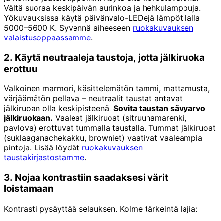
Vältä suoraa keskipäivän aurinkoa ja hehkulamppuja.
Yökuvauksissa käytä päivänvalo-LEDejä lämpötilalla
5000–5600 K. Syvennä aiheeseen
ruokakuvauksen
valaistusoppaassamme
.
2. Käytä neutraaleja taustoja, jotta jälkiruoka
erottuu
Valkoinen marmori, käsittelemätön tammi, mattamusta,
värjäämätön pellava – neutraalit taustat antavat
jälkiruoan olla keskipisteenä.
Sovita taustan sävyarvo
jälkiruokaan.
Vaaleat jälkiruoat (sitruunamarenki,
pavlova) erottuvat tummalla taustalla. Tummat jälkiruoat
(suklaaganachekakku, browniet) vaativat vaaleampia
pintoja. Lisää löydät
ruokakuvauksen
taustakirjastostamme
.
3. Nojaa kontrastiin saadaksesi värit
loistamaan
Kontrasti pysäyttää selauksen. Kolme tärkeintä lajia: