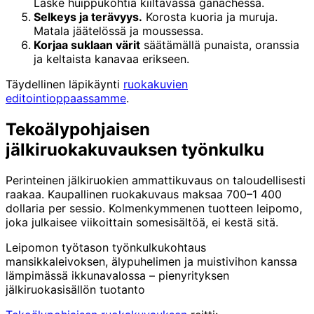
Laske huippukohtia kiiltävässä ganachessa.
Selkeys ja terävyys.
Korosta kuoria ja muruja.
Matala jäätelössä ja moussessa.
Korjaa suklaan värit
säätämällä punaista, oranssia
ja keltaista kanavaa erikseen.
Täydellinen läpikäynti
ruokakuvien
editointioppaassamme
.
Tekoälypohjaisen
jälkiruokakuvauksen työnkulku
Perinteinen jälkiruokien ammattikuvaus on taloudellisesti
raakaa. Kaupallinen ruokakuvaus maksaa 700–1 400
dollaria per sessio. Kolmenkymmenen tuotteen leipomo,
joka julkaisee viikoittain somesisältöä, ei kestä sitä.
Leipomon työtason työnkulkukohtaus
mansikkaleivoksen, älypuhelimen ja muistivihon kanssa
lämpimässä ikkunavalossa – pienyrityksen
jälkiruokasisällön tuotanto