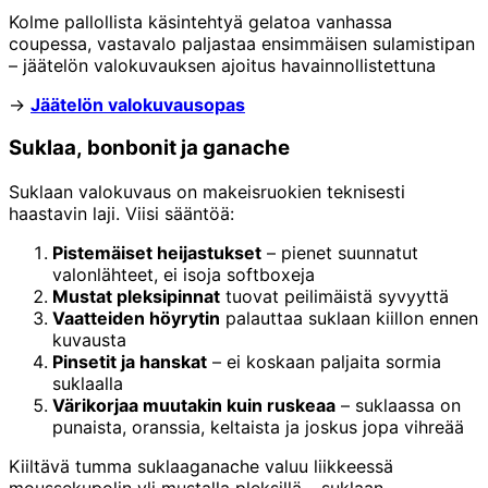
Kolme pallollista käsintehtyä gelatoa vanhassa
coupessa, vastavalo paljastaa ensimmäisen sulamistipan
– jäätelön valokuvauksen ajoitus havainnollistettuna
→
Jäätelön valokuvausopas
Suklaa, bonbonit ja ganache
Suklaan valokuvaus on makeisruokien teknisesti
haastavin laji. Viisi sääntöä:
Pistemäiset heijastukset
– pienet suunnatut
valonlähteet, ei isoja softboxeja
Mustat pleksipinnat
tuovat peilimäistä syvyyttä
Vaatteiden höyrytin
palauttaa suklaan kiillon ennen
kuvausta
Pinsetit ja hanskat
– ei koskaan paljaita sormia
suklaalla
Värikorjaa muutakin kuin ruskeaa
– suklaassa on
punaista, oranssia, keltaista ja joskus jopa vihreää
Kiiltävä tumma suklaaganache valuu liikkeessä
moussekupolin yli mustalla pleksillä – suklaan