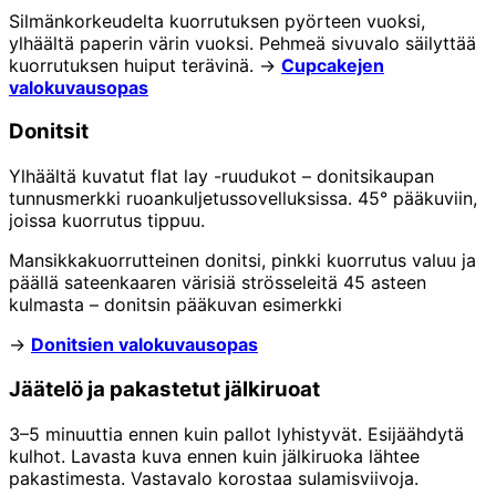
Silmänkorkeudelta kuorrutuksen pyörteen vuoksi,
ylhäältä paperin värin vuoksi. Pehmeä sivuvalo säilyttää
kuorrutuksen huiput terävinä. →
Cupcakejen
valokuvausopas
Donitsit
Ylhäältä kuvatut flat lay -ruudukot – donitsikaupan
tunnusmerkki ruoankuljetussovelluksissa. 45° pääkuviin,
joissa kuorrutus tippuu.
Mansikkakuorrutteinen donitsi, pinkki kuorrutus valuu ja
päällä sateenkaaren värisiä strösseleitä 45 asteen
kulmasta – donitsin pääkuvan esimerkki
→
Donitsien valokuvausopas
Jäätelö ja pakastetut jälkiruoat
3–5 minuuttia ennen kuin pallot lyhistyvät. Esijäähdytä
kulhot. Lavasta kuva ennen kuin jälkiruoka lähtee
pakastimesta. Vastavalo korostaa sulamisviivoja.