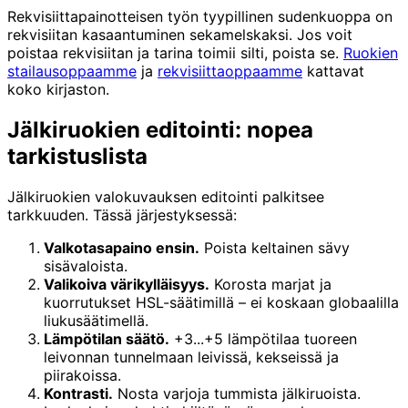
Rekvisiittapainotteisen työn tyypillinen sudenkuoppa on
rekvisiitan kasaantuminen sekamelskaksi. Jos voit
poistaa rekvisiitan ja tarina toimii silti, poista se.
Ruokien
stailausoppaamme
ja
rekvisiittaoppaamme
kattavat
koko kirjaston.
Jälkiruokien editointi: nopea
tarkistuslista
Jälkiruokien valokuvauksen editointi palkitsee
tarkkuuden. Tässä järjestyksessä:
Valkotasapaino ensin.
Poista keltainen sävy
sisävaloista.
Valikoiva värikylläisyys.
Korosta marjat ja
kuorrutukset HSL-säätimillä – ei koskaan globaalilla
liukusäätimellä.
Lämpötilan säätö.
+3...+5 lämpötilaa tuoreen
leivonnan tunnelmaan leivissä, kekseissä ja
piirakoissa.
Kontrasti.
Nosta varjoja tummista jälkiruoista.