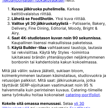
Tekoälypohjaisen ruokakuvauksen
reitti:
Kuvaa jälkiruoka puhelimella.
Karkea
keittiövalaistus riittää.
Lähetä se FoodShotiin.
Yksi kuva riittää.
Valitse yli 30 jälkiruokatyylistä
– Patisserie, Bakery,
Delivery, Fine Dining, Editorial, Moody, Bright &
Airy.
Saat 4K-studiotason kuvan noin 90 sekunnissa.
Kaupallinen lisenssi maksullisissa paketeissa.
Käytä Builder-tilaa
vaihtaaksesi taustoja, lautasia
tai rekvisiittaa. Käytä My Styles -toimintoa
lukitaksesi brändin yhtenäisyyden neljänkymmenen
bonbonin tai kahdentoista kakun kokoelmassa.
Mitä jää väliin: sulava jäätelö, suklaan bloom,
kolmenkymmenen lautasen käsinstailaus, studiovuokra ja
retusoijan palkkiot. Mitä saat: jälkiruokakuvia, jotka
täyttävät SERP-sijoituksen vaatimukset noin 95 %
halvemmalla kuin perinteinen kuvaus. Catering-tiimeille
sama työnkulku hoitaa kokonaiset
catering-portfoliot
.
Kokeile sitä omassa menussasi.
Selaa
yli 30