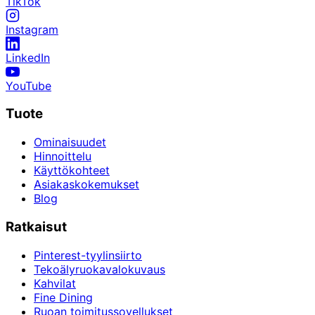
TikTok
Instagram
LinkedIn
YouTube
Tuote
Ominaisuudet
Hinnoittelu
Käyttökohteet
Asiakaskokemukset
Blog
Ratkaisut
Pinterest-tyylinsiirto
Tekoälyruokavalokuvaus
Kahvilat
Fine Dining
Ruoan toimitussovellukset