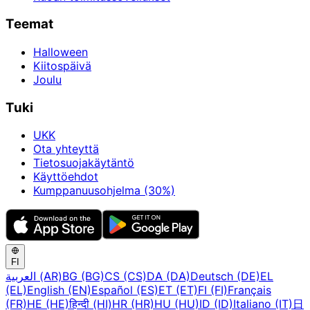
Teemat
Halloween
Kiitospäivä
Joulu
Tuki
UKK
Ota yhteyttä
Tietosuojakäytäntö
Käyttöehdot
Kumppanuusohjelma (30%)
FI
العربية (AR)
BG (BG)
CS (CS)
DA (DA)
Deutsch (DE)
EL
(EL)
English (EN)
Español (ES)
ET (ET)
FI (FI)
Français
(FR)
HE (HE)
हिन्दी (HI)
HR (HR)
HU (HU)
ID (ID)
Italiano (IT)
日