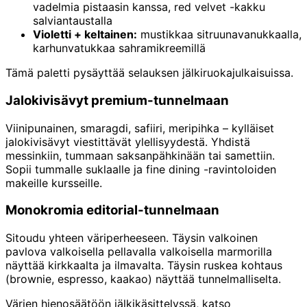
vadelmia pistaasin kanssa, red velvet -kakku
salviantaustalla
Violetti + keltainen:
mustikkaa sitruunavanukkaalla,
karhunvatukkaa sahramikreemillä
Tämä paletti pysäyttää selauksen jälkiruokajulkaisuissa.
Jalokivisävyt premium-tunnelmaan
Viinipunainen, smaragdi, safiiri, meripihka – kylläiset
jalokivisävyt viestittävät ylellisyydestä. Yhdistä
messinkiin, tummaan saksanpähkinään tai samettiin.
Sopii tummalle suklaalle ja fine dining -ravintoloiden
makeille kursseille.
Monokromia editorial-tunnelmaan
Sitoudu yhteen väriperheeseen. Täysin valkoinen
pavlova valkoisella pellavalla valkoisella marmorilla
näyttää kirkkaalta ja ilmavalta. Täysin ruskea kohtaus
(brownie, espresso, kaakao) näyttää tunnelmalliselta.
Värien hienosäätöön jälkikäsittelyssä, katso