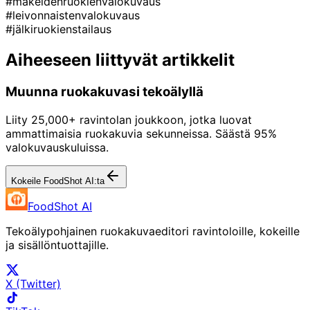
#makeidenruokienvalokuvaus
#leivonnaistenvalokuvaus
#jälkiruokienstailaus
Aiheeseen liittyvät artikkelit
Muunna ruokakuvasi tekoälyllä
Liity 25,000+ ravintolan joukkoon, jotka luovat
ammattimaisia ruokakuvia sekunneissa. Säästä 95%
valokuvauskuluissa.
Kokeile FoodShot AI:ta
FoodShot AI
Tekoälypohjainen ruokakuvaeditori ravintoloille, kokeille
ja sisällöntuottajille.
X (Twitter)