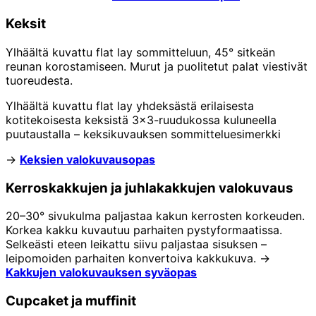
Keksit
Ylhäältä kuvattu flat lay sommitteluun, 45° sitkeän
reunan korostamiseen. Murut ja puolitetut palat viestivät
tuoreudesta.
Ylhäältä kuvattu flat lay yhdeksästä erilaisesta
kotitekoisesta keksistä 3x3-ruudukossa kuluneella
puutaustalla – keksikuvauksen sommitteluesimerkki
→
Keksien valokuvausopas
Kerroskakkujen ja juhlakakkujen valokuvaus
20–30° sivukulma paljastaa kakun kerrosten korkeuden.
Korkea kakku kuvautuu parhaiten pystyformaatissa.
Selkeästi eteen leikattu siivu paljastaa sisuksen –
leipomoiden parhaiten konvertoiva kakkukuva. →
Kakkujen valokuvauksen syväopas
Cupcaket ja muffinit