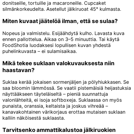
donitseille, tortuille ja macaroneille. Cupcaket
silmänkorkeudelta. Asetellut jälkiruoat 45° kulmasta.
Miten kuvaat jäätelöä ilman, että se sulaa?
Nopeus ja valmistelu. Esijäähdytä kulho. Lavasta kuva
ennen pallottelua. Aikaa on 3–5 minuuttia. Tai käytä
FoodShotia luodaksesi lopullisen kuvan yhdestä
puhelinkuvasta – ei sulamisaikaa.
Mikä tekee suklaan valokuvauksesta niin
haastavan?
Suklaa kerää jokaisen sormenjäljen ja pölyhiukkasen. Se
saa bloomin lämmössä. Se vaatii pistemäisiä heijastuksia
näyttääkseen täyteläiseltä – pieniä suunnattuja
valonlähteitä, ei isoja softboxeja. Suklaassa on myös
punaista, oranssia, keltaista ja joskus vihreää –
kanavakohtainen värikorjaus erottaa mutaisen suklaan
kalliin näköisestä suklaasta.
Tarvitsenko ammattikalustoa jälkiruokien