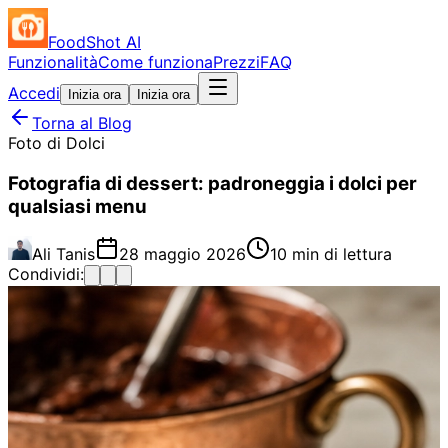
FoodShot AI
Funzionalità
Come funziona
Prezzi
FAQ
Accedi
Inizia ora
Inizia ora
Torna al Blog
Foto di Dolci
Fotografia di dessert: padroneggia i dolci per
qualsiasi menu
Ali Tanis
28 maggio 2026
10 min di lettura
Condividi: