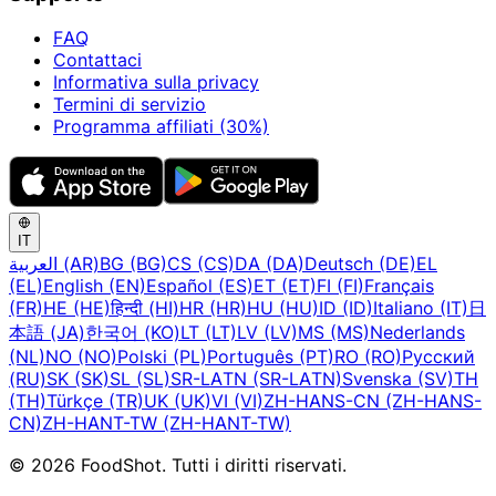
FAQ
Contattaci
Informativa sulla privacy
Termini di servizio
Programma affiliati (30%)
IT
العربية (AR)
BG (BG)
CS (CS)
DA (DA)
Deutsch (DE)
EL
(EL)
English (EN)
Español (ES)
ET (ET)
FI (FI)
Français
(FR)
HE (HE)
हिन्दी (HI)
HR (HR)
HU (HU)
ID (ID)
Italiano (IT)
日
本語 (JA)
한국어 (KO)
LT (LT)
LV (LV)
MS (MS)
Nederlands
(NL)
NO (NO)
Polski (PL)
Português (PT)
RO (RO)
Русский
(RU)
SK (SK)
SL (SL)
SR-LATN (SR-LATN)
Svenska (SV)
TH
(TH)
Türkçe (TR)
UK (UK)
VI (VI)
ZH-HANS-CN (ZH-HANS-
CN)
ZH-HANT-TW (ZH-HANT-TW)
© 2026 FoodShot. Tutti i diritti riservati.