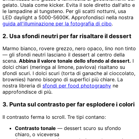
gelato. Usala come kicker. Evita il sole diretto dall'alto e
le lampadine al tungsteno. Per gli scatti notturni, usa
LED daylight a 5000-5600K. Approfondisci nella nostra
guida all'illuminazione per la fotografia di cibo
.
2. Usa sfondi neutri per far risaltare il dessert
Marmo bianco, rovere grezzo, nero opaco, lino non tinto
— gli sfondi neutri lasciano il dessert al centro della
scena.
Abbina il valore tonale dello sfondo al dessert.
I
dolci chiari (meringa al limone, pavlova) risaltano su
sfondi scuri. I dolci scuri (torta di ganache al cioccolato,
brownies) hanno bisogno di superfici più chiare. La
nostra libreria di
sfondi per food photography
ne
approfondisce di più.
3. Punta sul contrasto per far esplodere i colori
Il contrasto ferma lo scroll. Tre tipi contano:
Contrasto tonale
— dessert scuro su sfondo
chiaro, o viceversa