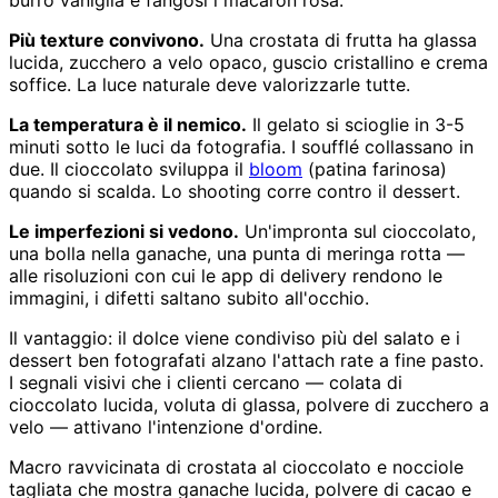
burro vaniglia e fangosi i macaron rosa.
Più texture convivono.
Una crostata di frutta ha glassa
lucida, zucchero a velo opaco, guscio cristallino e crema
soffice. La luce naturale deve valorizzarle tutte.
La temperatura è il nemico.
Il gelato si scioglie in 3-5
minuti sotto le luci da fotografia. I soufflé collassano in
due. Il cioccolato sviluppa il
bloom
(patina farinosa)
quando si scalda. Lo shooting corre contro il dessert.
Le imperfezioni si vedono.
Un'impronta sul cioccolato,
una bolla nella ganache, una punta di meringa rotta —
alle risoluzioni con cui le app di delivery rendono le
immagini, i difetti saltano subito all'occhio.
Il vantaggio: il dolce viene condiviso più del salato e i
dessert ben fotografati alzano l'attach rate a fine pasto.
I segnali visivi che i clienti cercano — colata di
cioccolato lucida, voluta di glassa, polvere di zucchero a
velo — attivano l'intenzione d'ordine.
Macro ravvicinata di crostata al cioccolato e nocciole
tagliata che mostra ganache lucida, polvere di cacao e