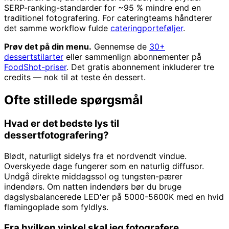
SERP-ranking-standarder for ~95 % mindre end en
traditionel fotografering. For cateringteams håndterer
det samme workflow fulde
cateringporteføljer
.
Prøv det på din menu.
Gennemse de
30+
dessertstilarter
eller sammenlign abonnementer på
FoodShot-priser
. Det gratis abonnement inkluderer tre
credits — nok til at teste én dessert.
Ofte stillede spørgsmål
Hvad er det bedste lys til
dessertfotografering?
Blødt, naturligt sidelys fra et nordvendt vindue.
Overskyede dage fungerer som en naturlig diffusor.
Undgå direkte middagssol og tungsten-pærer
indendørs. Om natten indendørs bør du bruge
dagslysbalancerede LED'er på 5000-5600K med en hvid
flamingoplade som fyldlys.
Fra hvilken vinkel skal jeg fotografere