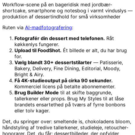
Workflow-scene på en bageridisk med jordbær-
shortcake, smartphone og notesbog i varmt vinduslys —
produktion af dessertindhold for små virksomheder
Ruten via
AI-madfotografering
:
Fotografér din dessert med telefonen.
Råt
køkkenlys fungerer.
Upload til FoodShot.
Ét billede er alt, du har brug
for.
Vælg blandt 30+ dessertstilarter
— Patisserie,
Bakery, Delivery, Fine Dining, Editorial, Moody,
Bright & Airy.
Få 4K-studieoutput på cirka 90 sekunder.
Kommerciel licens på betalte abonnementer.
Brug Builder Mode
til at skifte baggrunde,
tallerkener eller props. Brug My Styles til at låse
brandets ensartethed på tværs af fyrre bonbons
eller tolv kager.
Det, du springer over: smeltende is, chokoladens bloom,
håndstyling af tredive tallerkener, studieleje, retoucher-
honorarer. Det, du får: dessertbilleder, der opfylder