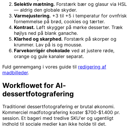
Selektiv mætning.
Forstærk bær og glasur via HSL
— aldrig den globale skyder.
Varmejustering.
+3 til +5 i temperatur for ovnfrisk
fornemmelse på brød, cookies og tærter.
Kontrast.
Løft skygger på mørke desserter. Træk
højlys ned på blank ganache.
Klarhed og skarphed.
Forstærk på skorper og
krummer. Lav på is og mousse.
Farvekorrigér chokolade
ved at justere røde,
orange og gule kanaler separat.
Fuld gennemgang i vores guide til
redigering af
madbilleder
.
Workflowet for AI-
dessertfotografering
Traditionel dessertfotografering er brutal økonomi.
Kommerciel madfotografering koster $700-$1.400 pr.
session. Et bageri med tredive SKU'er og ugentligt
indhold til sociale medier kan ikke holde til det.