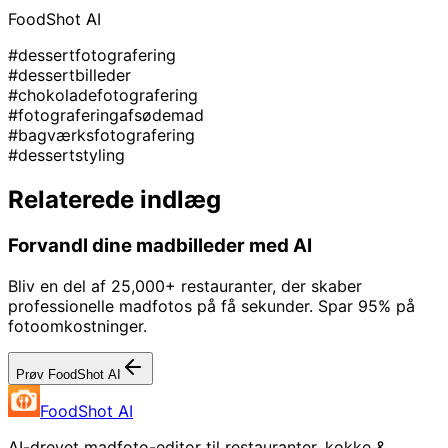
FoodShot AI
#dessertfotografering
#dessertbilleder
#chokoladefotografering
#fotograferingafsødemad
#bagværksfotografering
#dessertstyling
Relaterede indlæg
Forvandl dine madbilleder med AI
Bliv en del af 25,000+ restauranter, der skaber
professionelle madfotos på få sekunder. Spar 95% på
fotoomkostninger.
Prøv FoodShot AI
FoodShot AI
AI-drevet madfoto-editor til restauranter, kokke &