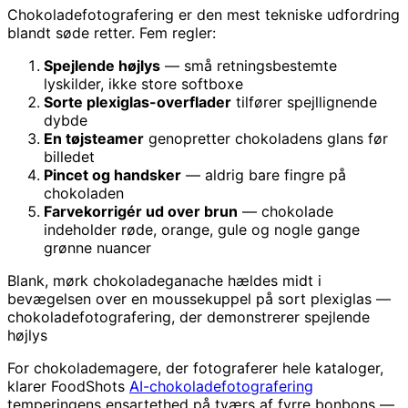
Chokoladefotografering er den mest tekniske udfordring
blandt søde retter. Fem regler:
Spejlende højlys
— små retningsbestemte
lyskilder, ikke store softboxe
Sorte plexiglas-overflader
tilfører spejllignende
dybde
En tøjsteamer
genopretter chokoladens glans før
billedet
Pincet og handsker
— aldrig bare fingre på
chokoladen
Farvekorrigér ud over brun
— chokolade
indeholder røde, orange, gule og nogle gange
grønne nuancer
Blank, mørk chokoladeganache hældes midt i
bevægelsen over en moussekuppel på sort plexiglas —
chokoladefotografering, der demonstrerer spejlende
højlys
For chokolademagere, der fotograferer hele kataloger,
klarer FoodShots
AI-chokoladefotografering
temperingens ensartethed på tværs af fyrre bonbons —