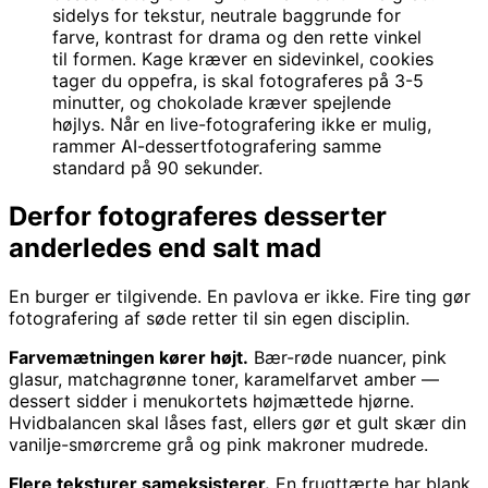
sidelys for tekstur, neutrale baggrunde for
farve, kontrast for drama og den rette vinkel
til formen. Kage kræver en sidevinkel, cookies
tager du oppefra, is skal fotograferes på 3-5
minutter, og chokolade kræver spejlende
højlys. Når en live-fotografering ikke er mulig,
rammer AI-dessertfotografering samme
standard på 90 sekunder.
Derfor fotograferes desserter
anderledes end salt mad
En burger er tilgivende. En pavlova er ikke. Fire ting gør
fotografering af søde retter til sin egen disciplin.
Farvemætningen kører højt.
Bær-røde nuancer, pink
glasur, matchagrønne toner, karamelfarvet amber —
dessert sidder i menukortets højmættede hjørne.
Hvidbalancen skal låses fast, ellers gør et gult skær din
vanilje-smørcreme grå og pink makroner mudrede.
Flere teksturer sameksisterer.
En frugttærte har blank