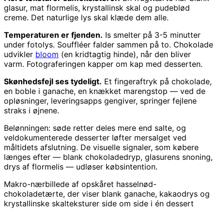
glasur, mat flormelis, krystallinsk skal og pudeblød
creme. Det naturlige lys skal klæde dem alle.
Temperaturen er fjenden.
Is smelter på 3-5 minutter
under fotolys. Souffléer falder sammen på to. Chokolade
udvikler
bloom
(en kridtagtig hinde), når den bliver
varm. Fotograferingen kapper om kap med desserten.
Skønhedsfejl ses tydeligt.
Et fingeraftryk på chokolade,
en boble i ganache, en knækket marengstop — ved de
opløsninger, leveringsapps gengiver, springer fejlene
straks i øjnene.
Belønningen: søde retter deles mere end salte, og
veldokumenterede desserter løfter mersalget ved
måltidets afslutning. De visuelle signaler, som købere
længes efter — blank chokoladedryp, glasurens snoning,
drys af flormelis — udløser købsintention.
Makro-nærbillede af opskåret hasselnød-
chokoladetærte, der viser blank ganache, kakaodrys og
krystallinske skalteksturer side om side i én dessert