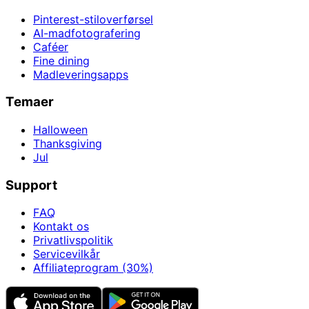
Pinterest-stiloverførsel
AI-madfotografering
Caféer
Fine dining
Madleveringsapps
Temaer
Halloween
Thanksgiving
Jul
Support
FAQ
Kontakt os
Privatlivspolitik
Servicevilkår
Affiliateprogram (30%)