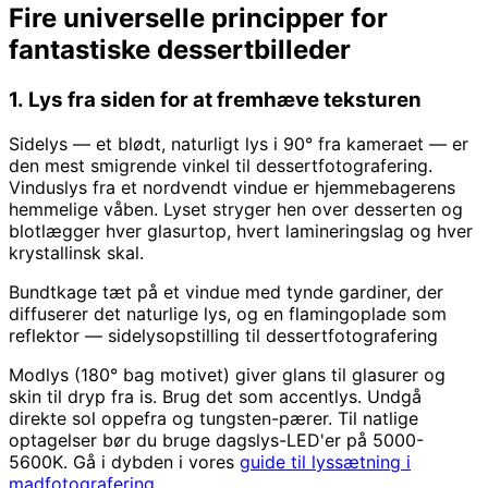
Fire universelle principper for
fantastiske dessertbilleder
1. Lys fra siden for at fremhæve teksturen
Sidelys — et blødt, naturligt lys i 90° fra kameraet — er
den mest smigrende vinkel til dessertfotografering.
Vinduslys fra et nordvendt vindue er hjemmebagerens
hemmelige våben. Lyset stryger hen over desserten og
blotlægger hver glasurtop, hvert lamineringslag og hver
krystallinsk skal.
Bundtkage tæt på et vindue med tynde gardiner, der
diffuserer det naturlige lys, og en flamingoplade som
reflektor — sidelysopstilling til dessertfotografering
Modlys (180° bag motivet) giver glans til glasurer og
skin til dryp fra is. Brug det som accentlys. Undgå
direkte sol oppefra og tungsten-pærer. Til natlige
optagelser bør du bruge dagslys-LED'er på 5000-
5600K. Gå i dybden i vores
guide til lyssætning i
madfotografering
.