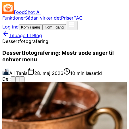
FoodShot AI
Funktioner
Sådan virker det
Priser
FAQ
Log ind
Kom i gang
Kom i gang
Tilbage til Blog
Dessertfotografering
Dessertfotografering: Mestr søde sager til
enhver menu
Ali Tanis
28. maj 2026
10 min læsetid
Del: