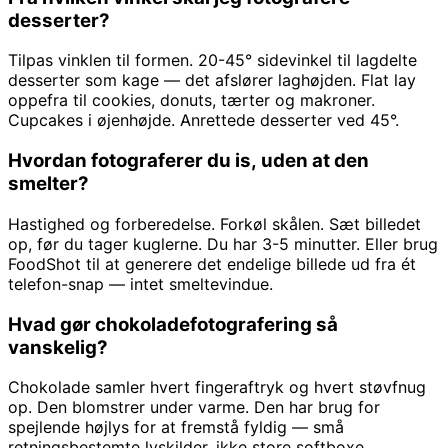
desserter?
Tilpas vinklen til formen. 20-45° sidevinkel til lagdelte
desserter som kage — det afslører laghøjden. Flat lay
oppefra til cookies, donuts, tærter og makroner.
Cupcakes i øjenhøjde. Anrettede desserter ved 45°.
Hvordan fotograferer du is, uden at den
smelter?
Hastighed og forberedelse. Forkøl skålen. Sæt billedet
op, før du tager kuglerne. Du har 3-5 minutter. Eller brug
FoodShot til at generere det endelige billede ud fra ét
telefon-snap — intet smeltevindue.
Hvad gør chokoladefotografering så
vanskelig?
Chokolade samler hvert fingeraftryk og hvert støvfnug
op. Den blomstrer under varme. Den har brug for
spejlende højlys for at fremstå fyldig — små
retningsbestemte lyskilder, ikke store softboxe.