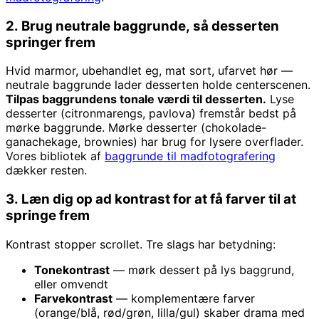
2. Brug neutrale baggrunde, så desserten
springer frem
Hvid marmor, ubehandlet eg, mat sort, ufarvet hør —
neutrale baggrunde lader desserten holde centerscenen.
Tilpas baggrundens tonale værdi til desserten.
Lyse
desserter (citronmarengs, pavlova) fremstår bedst på
mørke baggrunde. Mørke desserter (chokolade-
ganachekage, brownies) har brug for lysere overflader.
Vores bibliotek af
baggrunde til madfotografering
dækker resten.
3. Læn dig op ad kontrast for at få farver til at
springe frem
Kontrast stopper scrollet. Tre slags har betydning:
Tonekontrast
— mørk dessert på lys baggrund,
eller omvendt
Farvekontrast
— komplementære farver
(orange/blå, rød/grøn, lilla/gul) skaber drama med