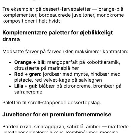
Tre eksempler på dessert-farvepaletter — orange-blå
komplementær, bordeauxrøde juveltoner, monokrome
kompositioner i helt hvidt
Komplementære paletter for øjeblikkeligt
drama
Modsatte farver på farvecirklen maksimerer kontrasten:
Orange + blå:
mangoparfait på koboltkeramik,
citrustærte på marineblå hør
Rød + grøn:
jordbær med mynte, hindbær med
pistacie, red velvet-kage på salviegrøn
Lilla + gul:
blåbær på citroncreme, brombær på
safrancrème
Paletten til scroll-stoppende dessertopslag.
Juveltoner for en premium fornemmelse
Bordeauxrød, smaragdgrøn, safirblå, amber — mættede
juveltoner signalerer luksus. Kombinér med messing,