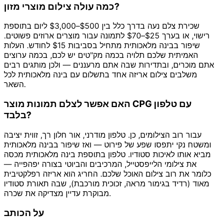
כמה עולה צילום מוצרי מזון?
שכירת צלם נעה בדרך כלל בין $500–$3,000 ליום בתוספת
רישוי, או בערך $25–$70 לתמונה עבור מוצרים ארוזים פשוטים.
שיפור בבינה מלאכותית מתחיל בסביבות $15 לחודש. העלות
האמיתית שלכם תלויה בכמה מק"טים יש לכם, בכמה ערוצים
אתם מוכרים, ובתדירות שבה אתם מרעננים — ולכן מותגים רבים
משלבים צילום אריזה אחד בתשלום עם בינה מלאכותית לכל
השאר.
האם אפשר לצלם תמונות מוצר CPG עם טלפון
בלבד?
עבור רוב הצילומים, כן. טלפון מודרני, אור חלון רך, זווית יציבה
ומשטח נקי יתפסו שפע של פירוט — ואז שיפור בבינה מלאכותית
מביא אותו לאיכות סטודיו. טלפון בתוספת בינה מלאכותית מכסה
את צילומי הלייפסטייל, המרכיבים והביוטי בצורה יפהפייה —
כלומר את רוב צילום האוכל שלכם. החריג הוא אריזה רפלקטיבית
מאוד (רדיד בגימור מראה, זכוכית מורכבת), שבה תאורת סטודיו
מבוקרת עדיין מצדיקה את שכרה.
על הכותב