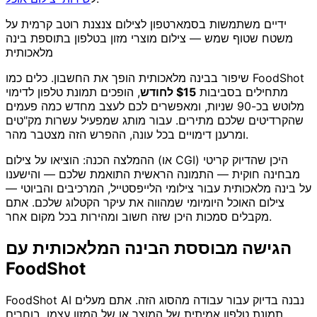
ידיים משתמשות בסמארטפון לצילום צנצנת רוטב קרמית על
משטח שטוף שמש — צילום מוצרי מזון בטלפון בתוספת בינה
מלאכותית
שיפור בבינה מלאכותית הופך את החשבון. כלים כמו FoodShot
מתחילים בסביבות
$15 לחודש
, הופכים תמונת טלפון לדימוי
מלוטש בכ-90 שניות, ומאפשרים לכם לעצב מחדש כמה פעמים
שהקרדיטים שלכם מתירים. עבור מותג שמפעיל עשרות מק"טים
ומרענן דימויים בכל עונה, ההפרש הזה מצטבר מהר.
ההמלצה הכנה: הוציאו על צילום (או CGI) היכן שהדיוק קריטי
מבחינה חוקית — התמונה הראשית התואמת שלכם — והישענו
על בינה מלאכותית עבור צילומי הלייפסטייל, המרכיבים והביוטי —
צילום האוכל היומיומי שמהווה את עיקר הקטלוג שלכם. אתם
מקבלים סמכות היכן שזה חשוב ומהירות בכל מקום אחר.
הגישה מבוססת הבינה המלאכותית עם
FoodShot
FoodShot AI נבנה בדיוק עבור עבודה מהסוג הזה. אתם מעלים
תמונת טלפון אמיתית של המוצר או של המזון עצמו, בוחרים