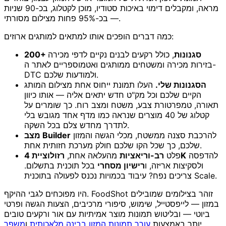
מראה, ומקבלים דימוי באיכות סטודיו, מוכן לקטלוג, בכ-90 שניות
— בכ-95% פחות מצילום מסורתי.
כמה דברים הופכים אותו למתאים למותגים ארוזים:
200+ סגנונות
, כולל רקעים לבנים נקיים לדפי מכירה
בזירות מכירה ומשטחים ממותגים ואטמוספריים לאתר ה-
DTC ולמודעות שלכם.
הסגנונות שלי.
העלו תמונת ייחוס אחת מצילום המותג
הקיים שלכם וכל מק"ט חדש יתאים אליה — אותו כיוון
תאורה, טמפרטורת צבע, משטח ומצב רוח. כך שומרים על
קטלוג של 40 מוצרים שנראה כמו מדף אחד מגובש בלי
לתדרך מחדש צלם בכל השקה.
להרכבת סצנה ממשטח, מכלי הגשה והמזון
מצב Builder
שלכם, כך שכל הקו שלכם חולק מערכת חזותית אחת.
להדפסה
רזולוציית 4K
פלט
רב-וריאציות
מהעלאה אחת,
ולסקיצות אריזה, ו
רישיון מסחרי
בכל תוכנית בתשלום.
צריכים נפח? עיבוד בכמויות נכנס לפעולה בתוכנית Scale.
היו מפוכחים לגבי ההיקף. FoodShot זוהר בצילומים שמובילים
במזון — לייפסטייל, שימוש, סיפורי מרכיבים, הצעות הגשה ופרטי
ביוטי — ובליטוש תמונות מוצר אמיתיות עם אור ורקעים טובים
יותר באמצעות
עורך תמונות המזון בבינה מלאכותית
ו
משפר