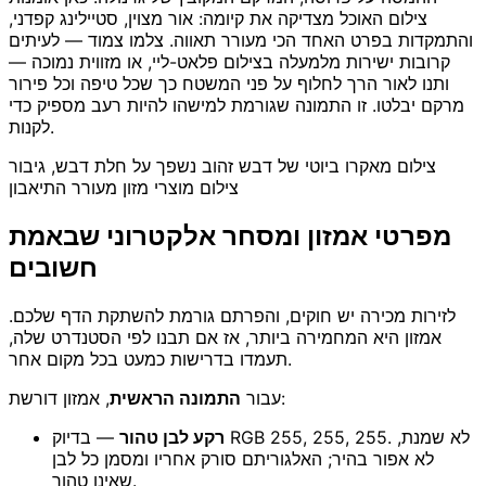
צילום האוכל מצדיקה את קיומה: אור מצוין, סטיילינג קפדני,
והתמקדות בפרט האחד הכי מעורר תאווה. צלמו צמוד — לעיתים
קרובות ישירות מלמעלה בצילום פלאט-ליי, או מזווית נמוכה —
ותנו לאור הרך לחלוף על פני המשטח כך שכל טיפה וכל פירור
מרקם יבלטו. זו התמונה שגורמת למישהו להיות רעב מספיק כדי
לקנות.
צילום מאקרו ביוטי של דבש זהוב נשפך על חלת דבש, גיבור
צילום מוצרי מזון מעורר התיאבון
מפרטי אמזון ומסחר אלקטרוני שבאמת
חשובים
לזירות מכירה יש חוקים, והפרתם גורמת להשתקת הדף שלכם.
אמזון היא המחמירה ביותר, אז אם תבנו לפי הסטנדרט שלה,
תעמדו בדרישות כמעט בכל מקום אחר.
, אמזון דורשת:
עבור
התמונה הראשית
רקע לבן טהור
— בדיוק RGB 255, 255, 255. לא שמנת,
לא אפור בהיר; האלגוריתם סורק אחריו ומסמן כל לבן
שאינו טהור.