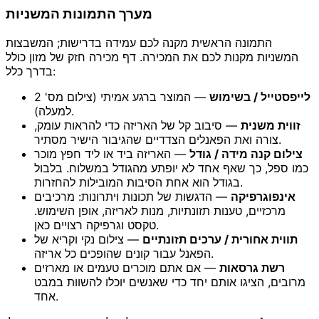
מערך התמונות המשניות
התמונה הראשית מקנה לכם עמידה בדרישות; המשבצות
המשניות מקנות לכם את המכירה. דף מכירה חזק של מזון כולל
בדרך כלל:
לייפסטייל / בשימוש
— המוצר ברגע אמיתי (צילום מס' 2
למעלה).
זווית משנית
— סיבוב קל של האריזה כדי להראות עומק,
צורה ואת הפאנלים הצדדיים שהגיבור הישיר מסתיר.
צילום קנה מידה / גודל
— האריזה ביד או ליד חפץ מוכר
כמו ספל, כך שאף אחד לא יופתע מהגודל במשלוח. בלבול
בגודל הוא אחת הסיבות המובילות להחזרות.
אינפוגרפיקה
— הדגשות של תכונות ויתרונות: מרכיבים
מרכזיים, טענות תזונתיות, מנות לאריזה, אופן השימוש.
טקסט וגרפיקה רצויים כאן.
תווית אחורית / ערכים תזונתיים
— צילום נקי וקריא של
הפאנל עבור קונים שהופכים כל אריזה.
רשת גרסאות
— אם אתם מוכרים טעמים או מארזים
מרובים, הציגו אותם יחד כדי שאנשים יוכלו להשוות במבט
אחד.