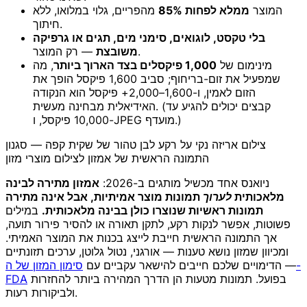
המוצר
ממלא לפחות 85%
מהפריים, גלוי במלואו, ללא
חיתוך.
בלי טקסט, לוגואים, סימני מים, תגים או גרפיקה
— רק המוצר.
משובצת
מינימום של
1,000 פיקסלים בצד הארוך ביותר
, מה
שמפעיל את זום-בריחוף; סביב 1,600 פיקסל הופך את
הזום לאמין, ו-1,600–2,000+ פיקסל הוא הנקודה
האידיאלית מבחינה מעשית. (קבצים יכולים להגיע עד
10,000 פיקסל, ו-JPEG מועדף.)
צילום אריזה נקי על רקע לבן טהור של שקית קפה — סגנון
התמונה הראשית של אמזון לצילום מוצרי מזון
ניואנס אחד מכשיל מותגים ב-2026:
אמזון מתירה לבינה
מלאכותית
לערוך
תמונות מוצר אמיתיות, אבל אינה מתירה
תמונות ראשיות שנוצרו כולן בבינה מלאכותית.
במילים
פשוטות, אפשר לנקות רקע, לתקן תאורה או להסיר פירור תועה,
אך התמונה הראשית חייבת לייצג בכנות את המוצר האמיתי.
ומכיוון שמזון נושא טענות — אורגני, נטול גלוטן, ערכים תזונתיים
— הדימויים שלכם חייבים להישאר עקביים עם
סימון המזון של ה-
בפועל. תמונות מטעות הן הדרך המהירה ביותר להחזרות
FDA
ולביקורות רעות.