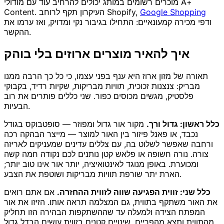
מוכרים רשומים במותג יכולים להרחיב עוד עם מודולי A+
Google Shopping
Content. העיקרון תקף לרוחב Shopify,
ודפי מכירה קמעונאיים: התחילו בגיבור נקי ומדויק, ואז ערמו את
ההקשר.
איך להאיר מוצרים ארוזים בלי בוהק
תאורה של מזון ארוז היא ענף בפני עצמו, כי כל כך הרבה ממנו
מבריק: צנצנות זכוכית, תוויות מבריקות, שקיות רדיד, בקבוקי
פלסטיק, מגשים מכוסים כפור. שני כללים פותרים את רוב
הבעיות.
כלל ראשון: גדול ורך.
מקור אור גדול ומפוזר — סופטבוקס בגודל
נכבד, או פאנל פיזור בין האור למוצר — מייצר הבהקה רכה
ורחבה שאפשר לשלוט בה, עם צללים עדינים שמעניקים לאריזה
צורה. נורה חשופה או פלאש קטן נותנים לכם נקודה חמה קשה
ומכוערת. באופן מנוגד לאינטואיציה, יותר אור אינו טוב יותר;
הארת יתר שורפת תוויות מבריקות ושוטפת את הצבע.
כלל שני: זווית הפגיעה שווה לזווית ההחזרה.
אם אתם רואים
את האור משתקף בתווית, גם המצלמה תראה אותו. הזיזו את אור
המפתח הצידה ולמעלה עד שההשתקפות הבהירה הזו תחליק
מהתווית ותצא מהפריים. שינויים קטנים בזווית עושים הבדל גדול.