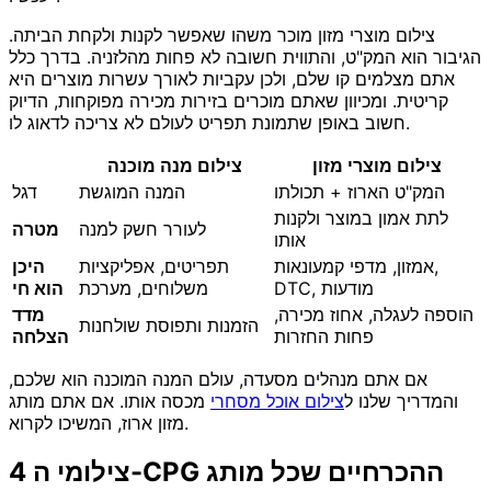
צילום מוצרי מזון מוכר משהו שאפשר לקנות ולקחת הביתה.
הגיבור הוא המק"ט, והתווית חשובה לא פחות מהלזניה. בדרך כלל
אתם מצלמים קו שלם, ולכן עקביות לאורך עשרות מוצרים היא
קריטית. ומכיוון שאתם מוכרים בזירות מכירה מפוקחות, הדיוק
חשוב באופן שתמונת תפריט לעולם לא צריכה לדאוג לו.
צילום מוצרי מזון
צילום מנה מוכנה
המק"ט הארוז + תכולתו
המנה המוגשת
דגל
לתת אמון במוצר ולקנות
לעורר חשק למנה
מטרה
אותו
אמזון, מדפי קמעונאות,
תפריטים, אפליקציות
היכן
DTC, מודעות
משלוחים, מערכת
הוא חי
הוספה לעגלה, אחוז מכירה,
מדד
הזמנות ותפוסת שולחנות
פחות החזרות
הצלחה
אם אתם מנהלים מסעדה, עולם המנה המוכנה הוא שלכם,
והמדריך שלנו ל
צילום אוכל מסחרי
מכסה אותו. אם אתם מותג
מזון ארוז, המשיכו לקרוא.
4 צילומי ה-CPG ההכרחיים שכל מותג