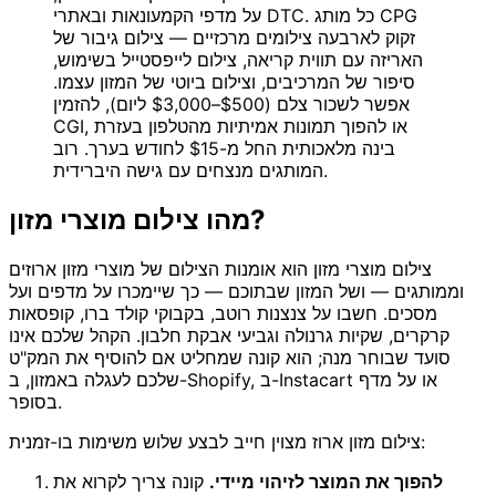
על מדפי הקמעונאות ובאתרי DTC. כל מותג CPG
זקוק לארבעה צילומים מרכזיים — צילום גיבור של
האריזה עם תווית קריאה, צילום לייפסטייל בשימוש,
סיפור של המרכיבים, וצילום ביוטי של המזון עצמו.
אפשר לשכור צלם ($500–$3,000 ליום), להזמין
CGI, או להפוך תמונות אמיתיות מהטלפון בעזרת
בינה מלאכותית החל מ-$15 לחודש בערך. רוב
המותגים מנצחים עם גישה היברידית.
מהו צילום מוצרי מזון?
צילום מוצרי מזון הוא אומנות הצילום של מוצרי מזון ארוזים
וממותגים — ושל המזון שבתוכם — כך שיימכרו על מדפים ועל
מסכים. חשבו על צנצנות רוטב, בקבוקי קולד ברו, קופסאות
קרקרים, שקיות גרנולה וגביעי אבקת חלבון. הקהל שלכם אינו
סועד שבוחר מנה; הוא קונה שמחליט אם להוסיף את המק"ט
שלכם לעגלה באמזון, ב-Shopify, ב-Instacart או על מדף
בסופר.
צילום מזון ארוז מצוין חייב לבצע שלוש משימות בו-זמנית:
להפוך את המוצר לזיהוי מיידי.
קונה צריך לקרוא את