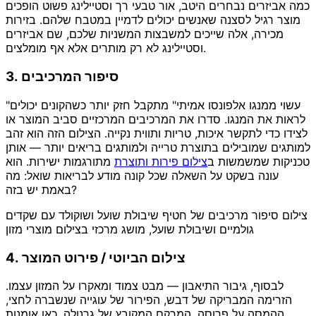
כמה אביזרים נבחרים היטב, אור טבעי רך וסטיילינג פשוט הופכים
מוצר רגיל לסצנה שאנשים יכולים לדמיין במטבח שלהם. בזירות
מכירה, אלה שייכים למשבצות המשניות שלכם, שם אביזרים
וסטיילינג לא רק מותרים אלא אף מומלצים.
3. סיפור המרכיבים
"עשוי ממנגו אלפונסו אמיתי" מתקבל חזק יותר כשהקונים יכולים
לראות את המנגו. סדרו את המרכיבים המרכזיים סביב המוצר או
לצידו כדי לתקשר איכות, טריות ותווית נקייה. הצילום הזה הוא זהב
למותגים שמובילים בתוצרת טרייה ולמותגים בריאים יותר — אותן
טכניקות שמשמשות ב
צילום פירות ותוצרת
מתורגמות ישירות. הוא
עונה בשקט על השאלה שכל קונה מודע לבריאות שואל: מה
באמת יש בזה?
צילום סיפור מרכיבים של חטיף שיבולת שועל ושוקולד עם שקדים
גולמיים ושיבולת שועל, מושג מרכזי בצילום מוצרי מזון
4. צילום הביוטי / פירוט המוצר
לבסוף, גיבור התיאבון — מבט צמוד ומאקרו על המזון עצמו.
הזרימה המבריקה של דבש, הפירור של עוגייה שנשברה לחצי,
ההמסה על פרוסה, המרקם המקובץ של גרנולה. כאן אומנות