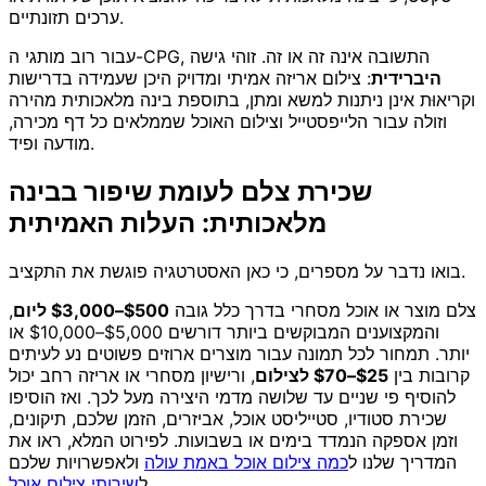
ערכים תזונתיים.
עבור רוב מותגי ה-CPG, התשובה אינה זה או זה. זוהי גישה
היברידית
: צילום אריזה אמיתי ומדויק היכן שעמידה בדרישות
וקריאוּת אינן ניתנות למשא ומתן, בתוספת בינה מלאכותית מהירה
וזולה עבור הלייפסטייל וצילום האוכל שממלאים כל דף מכירה,
מודעה ופיד.
שכירת צלם לעומת שיפור בבינה
מלאכותית: העלות האמיתית
בואו נדבר על מספרים, כי כאן האסטרטגיה פוגשת את התקציב.
צלם מוצר או אוכל מסחרי בדרך כלל גובה
$500–$3,000 ליום
,
והמקצוענים המבוקשים ביותר דורשים $5,000–$10,000 או
יותר. תמחור לכל תמונה עבור מוצרים ארוזים פשוטים נע לעיתים
קרובות בין
$25–$70 לצילום
, ורישיון מסחרי או אריזה רחב יכול
להוסיף פי שניים עד שלושה מדמי היצירה מעל לכך. ואז הוסיפו
שכירת סטודיו, סטייליסט אוכל, אביזרים, הזמן שלכם, תיקונים,
וזמן אספקה הנמדד בימים או בשבועות. לפירוט המלא, ראו את
המדריך שלנו ל
כמה צילום אוכל באמת עולה
ולאפשרויות שלכם
.
ל
שירותי צילום אוכל