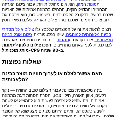
תמונות המזון
. הוא אינו מחולל תוויות: עבור צילום האריזה
המחמיר והמדויק חוקית, התחילו בתמונה אמיתית של האריזה
שלכם בפועל ובדקו כל טקסט ידנית. בשימוש כזה, הוא מכסה את
רוב צרכי התמונה שלכם בעוד צילום האריזה שלכם נשאר חסין.
רוצים לראות את זה על המוצרים שלכם? גלו
צילום אוכל מסחרי
בבינה מלאכותית למותגים
, עיינו בפלטפורמת
צילום אוכל בבינה
מלאכותית
, או בדקו את ה
תמחור
— התוכנית החינמית מאפשרת
לכם לנסות לפני שאתם מתחייבים.
הפכו צילום טלפון לתמונות
מותג מוכנות ל-CPG ב-90 שניות.
שאלות נפוצות
האם אפשר לצלם או לערוך תוויות מוצר בבינה
מלאכותית?
בינה מלאכותית מצוינת עבור הצילום
סביב
התווית — ניקוי
רקעים, איזון תאורה, תיקון צבע, והסרת הסחות דעת מתמונה
אמיתית. מה שהיא לא צריכה לעשות הוא להמציא או לשנות
טקסט של תווית וערכים תזונתיים, כי מודלים גנרטיביים יכולים
לשבש טקסט קטן ואתם הייתם מציגים מצג שווא של המוצר
שלכם. שמרו על התווית האמיתית אמיתית, בדקו כל תמונה ידנית,