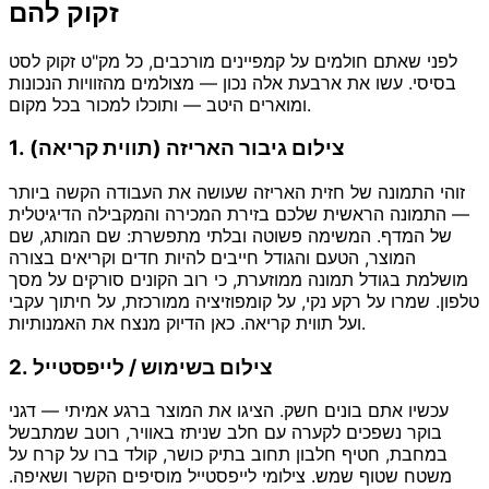
זקוק להם
לפני שאתם חולמים על קמפיינים מורכבים, כל מק"ט זקוק לסט
בסיסי. עשו את ארבעת אלה נכון — מצולמים מהזוויות הנכונות
ומוארים היטב — ותוכלו למכור בכל מקום.
1. צילום גיבור האריזה (תווית קריאה)
זוהי התמונה של חזית האריזה שעושה את העבודה הקשה ביותר
— התמונה הראשית שלכם בזירת המכירה והמקבילה הדיגיטלית
של המדף. המשימה פשוטה ובלתי מתפשרת: שם המותג, שם
המוצר, הטעם והגודל חייבים להיות חדים וקריאים בצורה
מושלמת בגודל תמונה ממוזערת, כי רוב הקונים סורקים על מסך
טלפון. שמרו על רקע נקי, על קומפוזיציה ממורכזת, על חיתוך עקבי
ועל תווית קריאה. כאן הדיוק מנצח את האמנותיות.
2. צילום בשימוש / לייפסטייל
עכשיו אתם בונים חשק. הציגו את המוצר ברגע אמיתי — דגני
בוקר נשפכים לקערה עם חלב שניתז באוויר, רוטב שמתבשל
במחבת, חטיף חלבון תחוב בתיק כושר, קולד ברו על קרח על
משטח שטוף שמש. צילומי לייפסטייל מוסיפים הקשר ושאיפה.