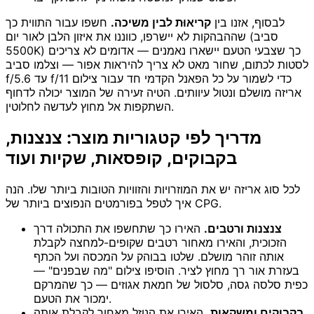
לבסוף, אזנו בין
קריאוּת לבין משיכה.
חשפו עבור התווית כך
שההבהקות לא יישרפו, כווננו את איזון הלבן לאור יום (סביב
5500K) כך שצבעי הטעם יישארו נאמנים — אדומים לא צריכים
לסטות לכתום, שחור מאט לא צריך להיראות אפור — וצלמו סביב
f/5.6 עד f/11 כדי לשמור על כל הפאנל הקדמי חד עבור צילום
אריזה מושלם ונטול עיוותים. הטיה זעירה של המוצר יכולה לדחוף
השתקפות אל מחוץ לעדשה לחלוטין.
מדריך לפי קטגוריות מוצר: צנצנות,
בקבוקים, קופסאות, שקיות ועוד
לכל סוג אריזה יש את המוזרויות והזוויות הטובות ביותר שלו. הנה
איך לטפל בפורמטים הנפוצים ביותר של CPG.
צנצנות ורטבים.
האירו כך שתחשפו את התכולה דרך
הזכוכית, והאירו מאחור רטבים שקופים-למחצה לקבלת
אותה זוהר מושלם. שלטו בבוהק על המכסה ועל הכתף
בעזרת אור רך מחוץ לציר. הוסיפו צילום "מה שבפנים" —
כפית סלסה גסה, סלסול של חמאת אגוזים — כך שהמרקם
ימכור את הטעם.
בקבוקים ומשקאות.
האירו את הנוזל מאחור לקבלת אותה