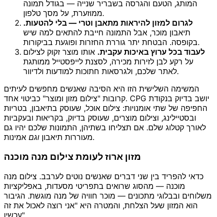
המותג, הטעם והגרסה בשבריר שנייה — בגודל תמונה
ממוזערת, על מסך טלפון.
לגרום למזון להיראות מתאבן וטרי — בלי להטעות.
תיאבון מוכר, אבל התמונה חייבת להתאים למה שיש
בקופסה. הבטחת יתר גוררת החזרות ופוגעת בביקורות.
לעבוד בכל ערוץ באיכות עקבית.
אותו מוצר זקוק לצילום
על רקע לבן לזירות מכירה, לסצנת לייפסטייל ממותגת
לאתר שלכם, ולגרסאות חתוכות למודעות ולדיוור.
המשימה השלישית הזו היא הסיבה שאנשים מחפשים לעיתים
קרובות "צילום מזון ומוצר" כביטוי אחד. CPG יושב בדיוק בנקודת
החפיפה של שתי אומנויות: צילום אוכל, שעוסק בתיאבון, בטריות
ובסטיילינג, וצילום מוצרים, שעוסק בדיוק, בקריאוּת ובעקביות
לאורך קטלוג שלם. אם תצליחו בשתיהן, התמונות שלכם יהיו גם
אמינות.
מעוררות תיאבון
וגם
מזון ארוז לעומת צילום מנה מוכנה
כדאי להפריד בין שני דברים שאנשים נוטים לערבב. צילום מנה
מוכנה — מהסוג שרואים בתפריטי מסעדות, באפליקציות
משלוחים ובבלוגי מתכונים — מוכר חוויה של מנה מוגשת. הגיבור
הוא המזון שעל הצלחת, והמטרה היא "אני רוצה לאכול את זה
עכשיו".