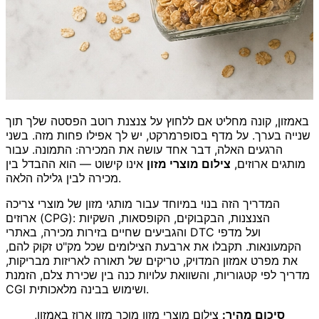
באמזון, קונה מחליט אם ללחוץ על צנצנת רוטב הפסטה שלך תוך
שנייה בערך. על מדף בסופרמרקט, יש לך אפילו פחות מזה. בשני
הרגעים האלה, דבר אחד עושה את המכירה: התמונה. עבור
מותגים ארוזים,
צילום מוצרי מזון
אינו קישוט — הוא ההבדל בין
מכירה לבין גלילה הלאה.
המדריך הזה בנוי במיוחד עבור מותגי מזון של מוצרי צריכה
ארוזים (CPG): הצנצנות, הבקבוקים, הקופסאות, השקיות
והגביעים שחיים בזירות מכירה, באתרי DTC ועל מדפי
הקמעונאות. תקבלו את ארבעת הצילומים שכל מק"ט זקוק להם,
את מפרט אמזון המדויק, טריקים של תאורה לאריזות מבריקות,
מדריך לפי קטגוריות, והשוואת עלויות כנה בין שכירת צלם, הזמנת
CGI ושימוש בבינה מלאכותית.
סיכום מהיר:
צילום מוצרי מזון מוכר מזון ארוז באמזון,