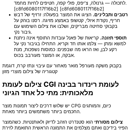
לתכולה — גרנולה, צ'יפס, פולי קפה, חטיפים לחיות מחמד.
[c8fd6080117f16b2] [c8fd6080117f16b2]
רטבים ותבלינים.
הציגו את המוצר בפעולה: זרזיף של דבש
חריף, נקודת איולי, קטשופ באמצע מזיגה. רסנו בוהק על
בקבוקי סחיטה מבריקים, ושלבו את צילום השימוש עם
גיבור נקי.
תוספי תזונה.
קריאוּת של פאנל עובדות התוסף אינה ניתנת
למשא ומתן — צלמו אותו חד וקריא. התחילו בגיבור נקי על
רקע לבן, ואז הראו מה שבפנים: כמוסות נשפכות, מנת
אבקה, או המוצר מעורבב בכוס.
בקבוק משקה מעורפל מואר מאחור עם עיבוי ונתז קרח, דוגמת
קטגוריה של צילום מוצרי מזון
צילום לעומת CGI לעומת רינדור בבינה
מלאכותית: מתי כל אחד הגיוני
יש שלוש דרכים ליצור תמונות מוצר CPG כיום, והמותגים
החכמים ביותר משתמשים ביותר מאחת.
צילום מסורתי
הוא סטנדרט הזהב לדיוק ולאותנטיות. כשהמוצר
הפיזי בידיכם ואתם מצלמים את התמונה הראשית התואמת לזירת