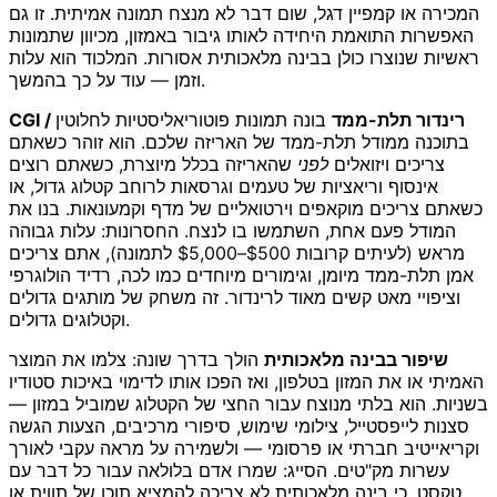
המכירה או קמפיין דגל, שום דבר לא מנצח תמונה אמיתית. זו גם
האפשרות התואמת היחידה לאותו גיבור באמזון, מכיוון שתמונות
ראשיות שנוצרו כולן בבינה מלאכותית אסורות. המלכוד הוא עלות
וזמן — עוד על כך בהמשך.
CGI / רינדור תלת-ממד
בונה תמונות פוטוריאליסטיות לחלוטין
בתוכנה ממודל תלת-ממד של האריזה שלכם. הוא זוהר כשאתם
צריכים ויזואלים
לפני
שהאריזה בכלל מיוצרת, כשאתם רוצים
אינסוף וריאציות של טעמים וגרסאות לרוחב קטלוג גדול, או
כשאתם צריכים מוקאפים וירטואליים של מדף וקמעונאות. בנו את
המודל פעם אחת, השתמשו בו לנצח. החסרונות: עלות גבוהה
מראש (לעיתים קרובות $500–$5,000 לתמונה), אתם צריכים
אמן תלת-ממד מיומן, וגימורים מיוחדים כמו לכה, רדיד הולוגרפי
וציפויי מאט קשים מאוד לרינדור. זה משחק של מותגים גדולים
וקטלוגים גדולים.
שיפור בבינה מלאכותית
הולך בדרך שונה: צלמו את המוצר
האמיתי או את המזון בטלפון, ואז הפכו אותו לדימוי באיכות סטודיו
בשניות. הוא בלתי מנוצח עבור החצי של הקטלוג שמוביל במזון —
סצנות לייפסטייל, צילומי שימוש, סיפורי מרכיבים, הצעות הגשה
וקריאייטיב חברתי או פרסומי — ולשמירה על מראה עקבי לאורך
עשרות מק"טים. הסייג: שמרו אדם בלולאה עבור כל דבר עם
טקסט, כי בינה מלאכותית לא צריכה להמציא תוכן של תווית או