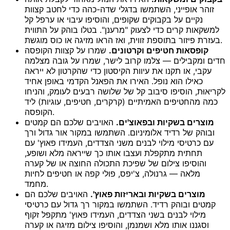
זוהר אופייני, השתמשו בדגלי שדה-כהה כדי לחטב קצוות
נקיים על בקבוקים שקופים, והוסיפו עיבוי או ערפל קל
למשקאות קרים כדי לצעוק "מרענן". בטלו בוהק על התווית
בעזרת פיזור בתוספת זווית, ואז הראו מזיגה או כוס מוגשת.
קופסאות חטיפים וקרטונים.
שמרו על קצוות הקופסה
חדים ומקבילים — צלמו קרוב לישר, שמרו על גובה מצלמה
עקבי, או תקנו את עיוות הקיסטון כדי שהקרטון לא ייראה
כאילו הוא נופל. האירו את הפאנל הקדמי באופן אחיד
לקריאוּת, הוסיפו סיבוב קל של שלושה רבעים לעומק, והניחו
כמה מהחטיפים האמיתיים (קרקרים, חטיפים, עוגיות) ליד
הקופסה.
מוצרים בשקיות ובפאוצ'ים.
האויבים שלכם הם קמטים
ובוהק של רדיד אלומיניום. השתמשו במקור אור גדול ורך
עם כרטיסי מילוי לבנים משני הצדדים, העמידו פאוץ' עם
תחתית מתקפלת ועצבו אותו כך שייראה מלא ושופע,
והוסיפו צילום של שפיכת התכולה החוצה או של קערה
מלאה — גרנולה, צ'יפס, פולי קפה או חטיפים לחיות
מחמד.
מוצרים בשקיות ובאריזות פאוץ'.
האויבים שלכם הם
קמטים ובוהק רדיד. השתמשו במקור רך גדול עם כרטיסי
מילוי לבנים בשני הצדדים, העמידו פאוץ' מתקפל זקוף
וסגננו אותו מלא ושמנמן, והוסיפו צילום מזיגה או קערה