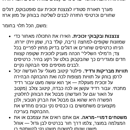
מערך תאורת סטודיו לצנצנת זכוכית עם סופטבוקס, דגלים
שחורים וכרטיסי החזרה לבנים לשליטה בבוהק על מזון ארוז
משם, הכל תלוי בחומר:
צנצנות ובקבוקי זכוכית.
האירו את התכולה מאחור כדי
שמזונות שקופים-למחצה (ריבה, קולד ברו, שמן זית) יזרחו.
הניחו כרטיסים שחורים או דגלים בדיוק מחוץ לפריים בכל
צד; ה"מילוי השלילי" הכהה מעניק לזכוכית שקופה קצוות
חדים ומגדירים כך שהבקבוק בולט על רקע בהיר. כרטיסים
לבנים מוסיפים פסי הבהקה נקיים.
תוויות מבריקות ורדיד.
פילטר קיטוב מעגלי על העדשה יכול
לרסן בוהק על תוויות מצופות לכה ואת ההבהקה הבהירה
על זכוכית מעוקלת — אך הוא עושה מעט עבור רדיד
מתכתי. עבור רדיד עקשן או לכה כבדה, קיטוב צולב (מקטב
על האור
וגם
על העדשה) מבטל את הבוהק לחלוטין;
הפשרה היא שהוא גם מבטל את הברק הטבעי, ולכן
מקצוענים משתמשים בו כבסיס נקי ובונים מחדש את
ההבהקות בעריכה.
משטחים דמויי-מראה.
אם אתם רואים את עצמכם או את
המצלמה במוצר, צלמו דרך חור בכרטיס לבן גדול — אוהל
פשוט שנותן למשטח משהו נקי להשתקף בו.