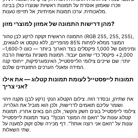
וזכרו שאמזון אוסרת על תמונות ראשיות שנוצרו כולן בבינה
מלאכותית. ערכו תמונות אמיתיות; אל תזייפו טענות.
מהן דרישות התמונה של אמזון למוצרי מזון?
התמונה הראשית זקוקה לרקע לבן טהור (RGB 255, 255, 255),
המוצר ממלא לפחות 85% מהפריים, ללא טקסט או לוגואים,
ומינימום של 1,000 פיקסלים בצד הארוך ביותר — כוונו ל-1,600–
2,000+ פיקסל כדי שהזום יעבוד. תמונות משניות גמישות הרבה
יותר: שם שייכים צילומי הלייפסטייל, האינפוגרפיקות, ייחוסי קנה
המידה ופאנלי הערכים התזונתיים שלכם.
תמונות לייפסטייל לעומת תמונות קטלוג — את אילו
אני צריך?
את שתיהן, ובסדר הזה. צילום הקטלוג הנקי (רקע לבן) מקנה זיהוי
ושומר עליכם תואמים לדרישות, ולכן הוא מוביל את הגלריה.
צילומי לייפסטייל בונים חשק והקשר, ולכן הם באים אחריו. תמונות
קטלוג עונות על "האם זה המוצר הנכון?" בעוד תמונות לייפסטייל
עונות על "האם אני רוצה אותו?". דף מכירה שלם זקוק למענה על
שתי השאלות.