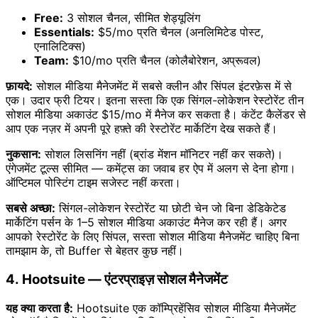
Free:
3 सोशल चैनल, सीमित शेड्यूलिंग
Essentials:
$5/mo प्रति चैनल (अनलिमिटेड पोस्ट,
एनालिटिक्स)
Team:
$10/mo प्रति चैनल (कोलैबोरेशन, अप्रूवल)
फ़ायदे:
सोशल मीडिया मैनेजमेंट में सबसे क्लीन और सिंपल इंटरफ़ेस में से
एक। उदार फ्री टियर। इतना सस्ता कि एक सिंगल-लोकेशन रेस्टोरेंट तीन
सोशल मीडिया अकाउंट $15/mo में मैनेज कर सकता है। कंटेंट कैलेंडर से
आप एक नज़र में अपनी पूरे हफ़्ते की रेस्टोरेंट मार्केटिंग देख सकते हैं।
नुकसान:
सोशल लिसनिंग नहीं (ब्रांड मेंशन मॉनिटर नहीं कर सकते)।
एंगेजमेंट टूल्स सीमित — कमेंट्स का जवाब हर ऐप में अलग से देना होगा।
ऑप्टिमल पोस्टिंग टाइम सजेस्ट नहीं करता।
सबसे अच्छा:
सिंगल-लोकेशन रेस्टोरेंट या छोटी चेन जो बिना डेडिकेटेड
मार्केटिंग पर्सन के 1–5 सोशल मीडिया अकाउंट मैनेज कर रही हैं। अगर
आपको रेस्टोरेंट के लिए सिंपल, सस्ता सोशल मीडिया मैनेजमेंट चाहिए बिना
तामझाम के, तो Buffer से बेहतर कुछ नहीं।
4. Hootsuite — एंटरप्राइज़ सोशल मैनेजमेंट
यह क्या करता है:
Hootsuite एक कॉम्प्रिहेंसिव सोशल मीडिया मैनेजमेंट