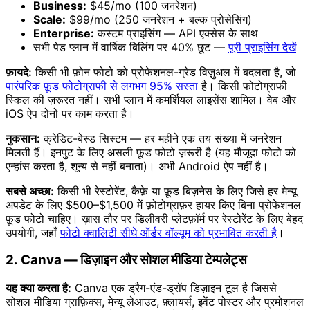
Business:
$45/mo (100 जनरेशन)
Scale:
$99/mo (250 जनरेशन + बल्क प्रोसेसिंग)
Enterprise:
कस्टम प्राइसिंग — API एक्सेस के साथ
सभी पेड प्लान में वार्षिक बिलिंग पर 40% छूट —
पूरी प्राइसिंग देखें
फ़ायदे:
किसी भी फ़ोन फोटो को प्रोफेशनल-ग्रेड विज़ुअल में बदलता है, जो
पारंपरिक फ़ूड फोटोग्राफी से लगभग 95% सस्ता
है। किसी फोटोग्राफी
स्किल की ज़रूरत नहीं। सभी प्लान में कमर्शियल लाइसेंस शामिल। वेब और
iOS ऐप दोनों पर काम करता है।
नुकसान:
क्रेडिट-बेस्ड सिस्टम — हर महीने एक तय संख्या में जनरेशन
मिलती हैं। इनपुट के लिए असली फ़ूड फोटो ज़रूरी है (यह मौजूदा फोटो को
एन्हांस करता है, शून्य से नहीं बनाता)। अभी Android ऐप नहीं है।
सबसे अच्छा:
किसी भी रेस्टोरेंट, कैफ़े या फ़ूड बिज़नेस के लिए जिसे हर मेन्यू
अपडेट के लिए $500–$1,500 में फ़ोटोग्राफ़र हायर किए बिना प्रोफेशनल
फ़ूड फोटो चाहिए। ख़ास तौर पर डिलीवरी प्लेटफ़ॉर्म पर रेस्टोरेंट के लिए बेहद
उपयोगी, जहाँ
फोटो क्वालिटी सीधे ऑर्डर वॉल्यूम को प्रभावित करती है
।
2. Canva — डिज़ाइन और सोशल मीडिया टेम्पलेट्स
यह क्या करता है:
Canva एक ड्रैग-एंड-ड्रॉप डिज़ाइन टूल है जिससे
सोशल मीडिया ग्राफ़िक्स, मेन्यू लेआउट, फ़्लायर्स, इवेंट पोस्टर और प्रमोशनल