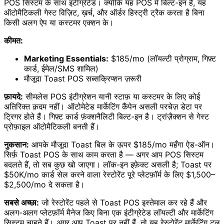
POS सिस्टम के साथ इंटीग्रेटेड। क्योंकि यह POS में बिल्ट-इन है, यह
ऑटोमैटिकली गेस्ट विज़िट, ख़र्च, और ऑर्डर हिस्ट्री ट्रैक करता है बिना
किसी अलग ऐप या कस्टमर एक्शन के।
कीमत:
Marketing Essentials:
$185/mo (लॉयल्टी प्रोग्राम, गिफ़्ट
कार्ड, ईमेल/SMS शामिल)
मौजूदा Toast POS सब्सक्रिप्शन ज़रूरी
फ़ायदे:
सीमलेस POS इंटीग्रेशन यानी स्टाफ़ या कस्टमर के लिए कोई
अतिरिक्त क़दम नहीं। ऑटोमेटेड मार्केटिंग कैंपेन असली परचेज़ डेटा पर
ट्रिगर होते हैं। गिफ़्ट कार्ड फ़ंक्शनैलिटी बिल्ट-इन है। ट्रांज़ैक्शन से गेस्ट
प्रोफ़ाइल ऑटोमैटिकली बनती हैं।
नुकसान:
आपके मौजूदा Toast बिल के ऊपर $185/mo महँगा ऐड-ऑन।
सिर्फ़ Toast POS के साथ काम करता है — अगर आप POS सिस्टम
बदलते हैं, तो सब कुछ खो जाएगा। लॉक-इन इफ़ेक्ट असली है; Toast पर
$50K/mo कार्ड सेल करने वाला रेस्टोरेंट पूरे प्लेटफ़ॉर्म के लिए $1,500–
$2,500/mo दे सकता है।
सबसे अच्छा:
जो रेस्टोरेंट पहले से Toast POS इस्तेमाल कर रहे हैं और
अलग-अलग प्लेटफ़ॉर्म मैनेज किए बिना एक इंटीग्रेटेड लॉयल्टी और मार्केटिंग
सिस्टम चाहते हैं। अगर आप Toast पर नहीं हैं, तो यह रेस्टोरेंट मार्केटिंग टूल