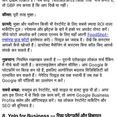
तो GBP तय करता है कि आप दिखें या नहीं।
कीमत:
पूरी तरह मुफ़्त।
फ़ायदे:
मुफ़्त और यकीनन किसी भी रेस्टोरेंट के लिए सबसे ज़्यादा ROI वाला
मार्केटिंग टूल। स्पेशल्स और इवेंट्स के बारे में हफ़्ते भर अपडेट पोस्ट करें।
सीधे फोटो अपलोड करें (ज़्यादा प्रभाव के लिए यहाँ अपनी
FoodShot-
एन्हांस्ड फ़ूड फोटो
इस्तेमाल करें)। रिव्यूज़ का जवाब दें। देखें कि कस्टमर
आपको कैसे खोजते हैं। डायरेक्ट मैसेजिंग से कस्टमर बिना कॉल किए आपसे
संपर्क कर सकते हैं।
नुकसान:
नियमित रखरखाव ज़रूरी है — पुरानी प्रोफ़ाइल लोकल सर्च रैंकिंग
में नीचे चली जाती है। कस्टमाइज़ेशन ऑप्शन सीमित। आप Google के
प्लेटफ़ॉर्म पर बिल्ड कर रहे हैं, इसलिए अल्गोरिदम बदलाव विज़िबिलिटी को
प्रभावित कर सकते हैं। नेगेटिव रिव्यूज़ तब तक स्थायी हैं जब तक वे
Google की पॉलिसी का उल्लंघन न करें।
सबसे अच्छा:
सचमुच हर रेस्टोरेंट, चाहे साइज़ या बजट कुछ भी हो। अगर
आप इस लिस्ट में से सिर्फ़ एक काम करें, तो अपना Google Business
Profile क्लेम और ऑप्टिमाइज़ करें। यह लोकल रेस्टोरेंट मार्केटिंग और
SEO की बुनियाद है।
8. Yelp for Business — रिव्यू प्लेटफ़ॉर्म और विज्ञापन