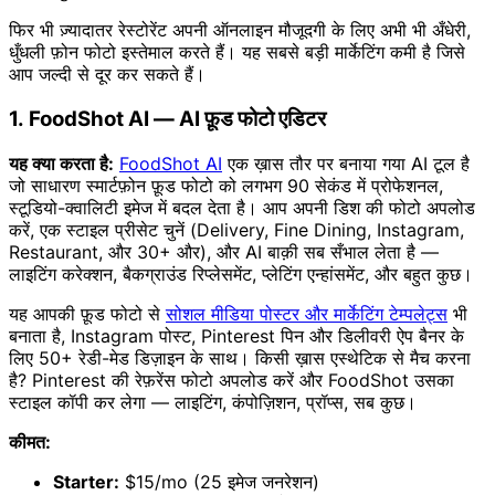
फिर भी ज़्यादातर रेस्टोरेंट अपनी ऑनलाइन मौजूदगी के लिए अभी भी अँधेरी,
धुँधली फ़ोन फोटो इस्तेमाल करते हैं। यह सबसे बड़ी मार्केटिंग कमी है जिसे
आप जल्दी से दूर कर सकते हैं।
1. FoodShot AI — AI फ़ूड फोटो एडिटर
यह क्या करता है:
FoodShot AI
एक ख़ास तौर पर बनाया गया AI टूल है
जो साधारण स्मार्टफ़ोन फ़ूड फोटो को लगभग 90 सेकंड में प्रोफेशनल,
स्टूडियो-क्वालिटी इमेज में बदल देता है। आप अपनी डिश की फोटो अपलोड
करें, एक स्टाइल प्रीसेट चुनें (Delivery, Fine Dining, Instagram,
Restaurant, और 30+ और), और AI बाक़ी सब सँभाल लेता है —
लाइटिंग करेक्शन, बैकग्राउंड रिप्लेसमेंट, प्लेटिंग एन्हांसमेंट, और बहुत कुछ।
यह आपकी फ़ूड फोटो से
सोशल मीडिया पोस्टर और मार्केटिंग टेम्पलेट्स
भी
बनाता है, Instagram पोस्ट, Pinterest पिन और डिलीवरी ऐप बैनर के
लिए 50+ रेडी-मेड डिज़ाइन के साथ। किसी ख़ास एस्थेटिक से मैच करना
है? Pinterest की रेफ़रेंस फोटो अपलोड करें और FoodShot उसका
स्टाइल कॉपी कर लेगा — लाइटिंग, कंपोज़िशन, प्रॉप्स, सब कुछ।
कीमत:
Starter:
$15/mo (25 इमेज जनरेशन)