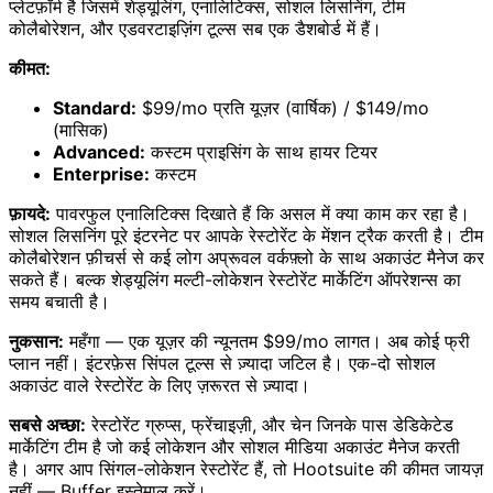
प्लेटफ़ॉर्म है जिसमें शेड्यूलिंग, एनालिटिक्स, सोशल लिसनिंग, टीम
कोलैबोरेशन, और एडवरटाइज़िंग टूल्स सब एक डैशबोर्ड में हैं।
कीमत:
Standard:
$99/mo प्रति यूज़र (वार्षिक) / $149/mo
(मासिक)
Advanced:
कस्टम प्राइसिंग के साथ हायर टियर
Enterprise:
कस्टम
फ़ायदे:
पावरफुल एनालिटिक्स दिखाते हैं कि असल में क्या काम कर रहा है।
सोशल लिसनिंग पूरे इंटरनेट पर आपके रेस्टोरेंट के मेंशन ट्रैक करती है। टीम
कोलैबोरेशन फ़ीचर्स से कई लोग अप्रूवल वर्कफ़्लो के साथ अकाउंट मैनेज कर
सकते हैं। बल्क शेड्यूलिंग मल्टी-लोकेशन रेस्टोरेंट मार्केटिंग ऑपरेशन्स का
समय बचाती है।
नुकसान:
महँगा — एक यूज़र की न्यूनतम $99/mo लागत। अब कोई फ्री
प्लान नहीं। इंटरफ़ेस सिंपल टूल्स से ज़्यादा जटिल है। एक-दो सोशल
अकाउंट वाले रेस्टोरेंट के लिए ज़रूरत से ज़्यादा।
सबसे अच्छा:
रेस्टोरेंट ग्रुप्स, फ्रेंचाइज़ी, और चेन जिनके पास डेडिकेटेड
मार्केटिंग टीम है जो कई लोकेशन और सोशल मीडिया अकाउंट मैनेज करती
है। अगर आप सिंगल-लोकेशन रेस्टोरेंट हैं, तो Hootsuite की कीमत जायज़
नहीं — Buffer इस्तेमाल करें।