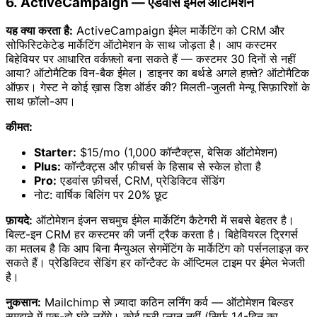
6. ActiveCampaign — एडवांस ईमेल ऑटोमेशन
यह क्या करता है:
ActiveCampaign ईमेल मार्केटिंग को CRM और
सोफिस्टिकेटेड मार्केटिंग ऑटोमेशन के साथ जोड़ता है। आप कस्टमर
बिहेवियर पर आधारित वर्कफ़्लो बना सकते हैं — कस्टमर 30 दिनों से नहीं
आया? ऑटोमैटिक विन-बैक ईमेल। डाइनर का बर्थडे अगले हफ़्ते? ऑटोमैटिक
ऑफ़र। गेस्ट ने कोई ख़ास डिश ऑर्डर की? मिलती-जुलती मेन्यू सिफ़ारिशों के
साथ फ़ॉलो-अप।
कीमत:
Starter:
$15/mo (1,000 कॉन्टैक्ट्स, बेसिक ऑटोमेशन)
Plus:
कॉन्टैक्ट्स और फ़ीचर्स के हिसाब से स्केल होता है
Pro:
एडवांस फ़ीचर्स, CRM, प्रेडिक्टिव सेंडिंग
नोट: वार्षिक बिलिंग पर 20% छूट
फ़ायदे:
ऑटोमेशन इंजन सचमुच ईमेल मार्केटिंग कैटेगरी में सबसे बेहतर है।
बिल्ट-इन CRM हर कस्टमर की जर्नी ट्रैक करता है। बिहेवियरल ट्रिगर्स
का मतलब है कि आप बिना मैन्युअल सेगमेंटिंग के मार्केटिंग को पर्सनलाइज़ कर
सकते हैं। प्रेडिक्टिव सेंडिंग हर कॉन्टैक्ट के ऑप्टिमल टाइम पर ईमेल भेजती
है।
नुकसान:
Mailchimp से ज़्यादा कठिन लर्निंग कर्व — ऑटोमेशन बिल्डर
समझने में एक-दो घंटे लगेंगे। कोई फ्री प्लान नहीं (सिर्फ़ 14-दिन का