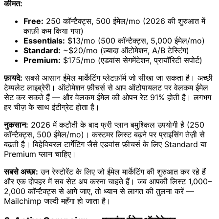
कीमत:
Free:
250 कॉन्टैक्ट्स, 500 ईमेल/mo (2026 की शुरुआत में
काफ़ी कम किया गया)
Essentials:
$13/mo (500 कॉन्टैक्ट्स, 5,000 ईमेल/mo)
Standard:
~$20/mo (ज़्यादा ऑटोमेशन, A/B टेस्टिंग)
Premium:
$175/mo (एडवांस सेगमेंटेशन, प्रायॉरिटी सपोर्ट)
फ़ायदे:
सबसे आसान ईमेल मार्केटिंग प्लेटफ़ॉर्म जो सीखा जा सकता है। अच्छी
टेम्पलेट लाइब्रेरी। ऑटोमेशन फ़ीचर्स से आप ऑटोपायलट पर वेलकम ईमेल
सेट कर सकते हैं — और वेलकम ईमेल की ओपन रेट 91% होती है। लगभग
हर चीज़ के साथ इंटीग्रेट होता है।
नुकसान:
2026 में कटौती के बाद फ्री प्लान बमुश्किल उपयोगी है (250
कॉन्टैक्ट्स, 500 ईमेल/mo)। कस्टमर लिस्ट बढ़ने पर प्राइसिंग तेज़ी से
बढ़ती है। बिहेवियरल टार्गेटिंग जैसे एडवांस फ़ीचर्स के लिए Standard या
Premium प्लान चाहिए।
सबसे अच्छा:
उन रेस्टोरेंट के लिए जो ईमेल मार्केटिंग की शुरुआत कर रहे हैं
और एक दोपहर में सब सेट अप करना चाहते हैं। जब आपकी लिस्ट 1,000–
2,000 कॉन्टैक्ट्स से आगे जाए, तो ध्यान से लागत की तुलना करें —
Mailchimp जल्दी महँगा हो जाता है।