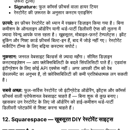
ज़रूरी टूल्स)
Signature:
फुल कॉमर्स फ़ीचर्स वाला हायर टियर
रेस्टोरेंट की ज़रूरत के अनुसार कस्टम प्राइसिंग
फ़ायदे:
हर फ़ीचर रेस्टोरेंट को ध्यान में रखकर डिज़ाइन किया गया है। बिना
कमीशन के ऑनलाइन ऑर्डरिंग यानी थर्ड-पार्टी डिलीवरी ऐप्स की तुलना में
ज़्यादा रेवेन्यू आपके पास रहता है। ख़ूबसूरत, मोबाइल-फ़र्स्ट टेम्पलेट्स। इवेंट
बुकिंग और गिफ़्ट कार्ड फ़ीचर्स बिल्ट-इन हैं, बाद में जोड़े नहीं गए। रेस्टोरेंट
मार्केटिंग टीम्स के लिए बढ़िया कस्टमर सपोर्ट।
नुकसान:
जनरल वेबसाइट बिल्डर्स से ज़्यादा महँगा। सीमित डिज़ाइन
कस्टमाइज़ेशन — आप फ़्लेक्सिबिलिटी के बदले सिंपलिसिटी पाते हैं। एडवांस
इंटीग्रेशन के लिए कोई API एक्सेस नहीं। अगर आपकी टीम को वेब
डेवलपमेंट का अनुभव है, तो फ़्लेक्सिबिलिटी की कमी प्रतिबंधात्मक लग सकती
है।
सबसे अच्छा:
फुल-सर्विस रेस्टोरेंट जो इंटीग्रेटेड ऑर्डरिंग, इवेंट्स और कॉमर्स
फ़ीचर्स वाली प्रोफेशनल वेबसाइट चाहते हैं — बिना शुरू से कुछ बनाए।
ख़ासकर उन रेस्टोरेंट के लिए जो ऑर्डरिंग को हाई-कमीशन थर्ड-पार्टी
डिलीवरी प्लेटफ़ॉर्म से शिफ़्ट करना चाहते हैं।
12. Squarespace — ख़ूबसूरत DIY रेस्टोरेंट साइट्स