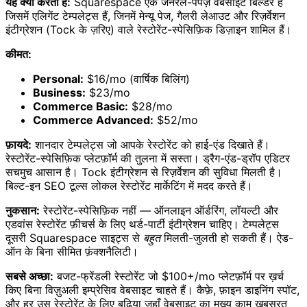
यह क्या करता है:
Squarespace एक जनरल-पर्पज़ वेबसाइट बिल्डर है
जिसमें एलिगेंट टेम्पलेट्स हैं, जिनमें मेन्यू पेज, गैलरी लेआउट और रिज़र्वेशन
इंटीग्रेशन (Tock के ज़रिए) वाले रेस्टोरेंट-स्पेसिफ़िक डिज़ाइन शामिल हैं।
कीमत:
Personal:
$16/mo (वार्षिक बिलिंग)
Business:
$23/mo
Commerce Basic:
$28/mo
Commerce Advanced:
$52/mo
फ़ायदे:
शानदार टेम्पलेट्स जो आपके रेस्टोरेंट को हाई-एंड दिखाते हैं।
रेस्टोरेंट-स्पेसिफ़िक प्लेटफ़ॉर्म की तुलना में सस्ता। ड्रैग-एंड-ड्रॉप एडिटर
सचमुच आसान है। Tock इंटीग्रेशन से रिज़र्वेशन की सुविधा मिलती है।
बिल्ट-इन SEO टूल्स लोकल रेस्टोरेंट मार्केटिंग में मदद करते हैं।
नुकसान:
रेस्टोरेंट-स्पेसिफ़िक नहीं — ऑनलाइन ऑर्डरिंग, लॉयल्टी और
एडवांस रेस्टोरेंट फ़ीचर्स के लिए थर्ड-पार्टी इंटीग्रेशन चाहिए। टेम्पलेट्स
दूसरी Squarespace साइट्स से
बहुत
मिलती-जुलती हो सकती हैं। ऐड-
ऑन के बिना सीमित फ़ंक्शनैलिटी।
सबसे अच्छा:
बजट-फ्रेंडली रेस्टोरेंट जो $100+/mo प्लेटफ़ॉर्म पर ख़र्च
किए बिना विज़ुअली इम्प्रेसिव वेबसाइट चाहते हैं। कैफ़े, फ़ाइन डाइनिंग स्पॉट,
और हर उस रेस्टोरेंट के लिए बढ़िया जहाँ वेबसाइट का मुख्य काम ख़ूबसूरत