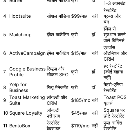
3
Buffer
सोशल मीडिया
फ्री
हाँ
1–3 अकाउंट
रेस्टोरेंट
4
Hootsuite
सोशल मीडिया
$99/माह
नहीं
ग्रुप्स और
चेन
ईमेल से
5
Mailchimp
ईमेल मार्केटिंग
फ्री
हाँ
शुरुआत करने
वाले बिगिनर्स
एडवांस
6
ActiveCampaign
ईमेल मार्केटिंग
$15/माह
नहीं
ऑटोमेशन और
CRM
हर रेस्टोरेंट
Google Business
रिव्यूज़ और
7
फ्री
हाँ
(कोई बहाना
Profile
लोकल SEO
नहीं)
Yelp for
मेट्रो-एरिया
8
रिव्यू मैनेजमेंट
फ्री
हाँ
Business
रेस्टोरेंट
Toast Marketing
लॉयल्टी और
Toast POS
9
$185/mo
नहीं
Suite
CRM
यूज़र्स
लॉयल्टी
Square पर
10
Square Loyalty
$45/माह
नहीं
प्रोग्राम
छोटे रेस्टोरेंट
रेस्टोरेंट
फुल-सर्विस
11
BentoBox
$119/mo
नहीं
वेबसाइट
रेस्टोरेंट