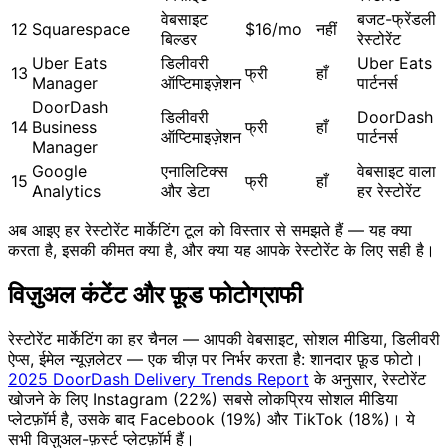
वेबसाइट
बजट-फ्रेंडली
12
Squarespace
$16/mo
नहीं
बिल्डर
रेस्टोरेंट
Uber Eats
डिलीवरी
Uber Eats
13
फ्री
हाँ
Manager
ऑप्टिमाइज़ेशन
पार्टनर्स
DoorDash
डिलीवरी
DoorDash
14
Business
फ्री
हाँ
ऑप्टिमाइज़ेशन
पार्टनर्स
Manager
Google
एनालिटिक्स
वेबसाइट वाला
15
फ्री
हाँ
Analytics
और डेटा
हर रेस्टोरेंट
अब आइए हर रेस्टोरेंट मार्केटिंग टूल को विस्तार से समझते हैं — यह क्या
करता है, इसकी कीमत क्या है, और क्या यह आपके रेस्टोरेंट के लिए सही है।
विज़ुअल कंटेंट और फ़ूड फोटोग्राफी
रेस्टोरेंट मार्केटिंग का हर चैनल — आपकी वेबसाइट, सोशल मीडिया, डिलीवरी
ऐप्स, ईमेल न्यूज़लेटर — एक चीज़ पर निर्भर करता है: शानदार फ़ूड फोटो।
2025 DoorDash Delivery Trends Report
के अनुसार, रेस्टोरेंट
खोजने के लिए Instagram (22%) सबसे लोकप्रिय सोशल मीडिया
प्लेटफ़ॉर्म है, उसके बाद Facebook (19%) और TikTok (18%)। ये
सभी विज़ुअल-फ़र्स्ट प्लेटफ़ॉर्म हैं।