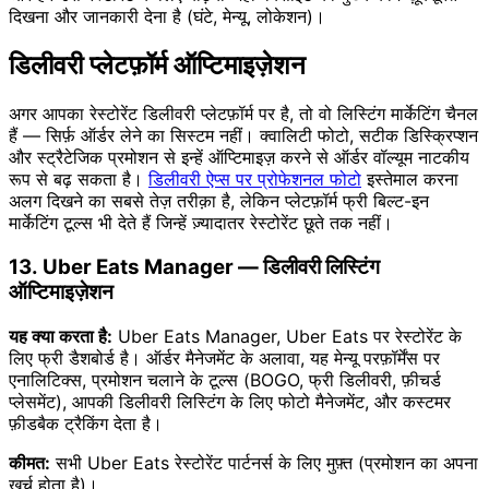
दिखना और जानकारी देना है (घंटे, मेन्यू, लोकेशन)।
डिलीवरी प्लेटफ़ॉर्म ऑप्टिमाइज़ेशन
अगर आपका रेस्टोरेंट डिलीवरी प्लेटफ़ॉर्म पर है, तो वो लिस्टिंग मार्केटिंग चैनल
हैं — सिर्फ़ ऑर्डर लेने का सिस्टम नहीं। क्वालिटी फोटो, सटीक डिस्क्रिप्शन
और स्ट्रैटेजिक प्रमोशन से इन्हें ऑप्टिमाइज़ करने से ऑर्डर वॉल्यूम नाटकीय
रूप से बढ़ सकता है।
डिलीवरी ऐप्स पर प्रोफेशनल फोटो
इस्तेमाल करना
अलग दिखने का सबसे तेज़ तरीक़ा है, लेकिन प्लेटफ़ॉर्म फ्री बिल्ट-इन
मार्केटिंग टूल्स भी देते हैं जिन्हें ज़्यादातर रेस्टोरेंट छूते तक नहीं।
13. Uber Eats Manager — डिलीवरी लिस्टिंग
ऑप्टिमाइज़ेशन
यह क्या करता है:
Uber Eats Manager, Uber Eats पर रेस्टोरेंट के
लिए फ्री डैशबोर्ड है। ऑर्डर मैनेजमेंट के अलावा, यह मेन्यू परफ़ॉर्मेंस पर
एनालिटिक्स, प्रमोशन चलाने के टूल्स (BOGO, फ्री डिलीवरी, फ़ीचर्ड
प्लेसमेंट), आपकी डिलीवरी लिस्टिंग के लिए फोटो मैनेजमेंट, और कस्टमर
फ़ीडबैक ट्रैकिंग देता है।
कीमत:
सभी Uber Eats रेस्टोरेंट पार्टनर्स के लिए मुफ़्त (प्रमोशन का अपना
ख़र्च होता है)।