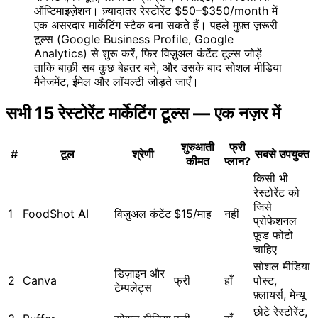
ऑप्टिमाइज़ेशन। ज़्यादातर रेस्टोरेंट $50–$350/month में
एक असरदार मार्केटिंग स्टैक बना सकते हैं। पहले मुफ़्त ज़रूरी
टूल्स (Google Business Profile, Google
Analytics) से शुरू करें, फिर विज़ुअल कंटेंट टूल्स जोड़ें
ताकि बाक़ी सब कुछ बेहतर बने, और उसके बाद सोशल मीडिया
मैनेजमेंट, ईमेल और लॉयल्टी जोड़ते जाएँ।
सभी 15 रेस्टोरेंट मार्केटिंग टूल्स — एक नज़र में
शुरुआती
फ्री
#
टूल
श्रेणी
सबसे उपयुक्त
कीमत
प्लान?
किसी भी
रेस्टोरेंट को
जिसे
1
FoodShot AI
विज़ुअल कंटेंट
$15/माह
नहीं
प्रोफेशनल
फ़ूड फोटो
चाहिए
सोशल मीडिया
डिज़ाइन और
2
Canva
फ्री
हाँ
पोस्ट,
टेम्पलेट्स
फ़्लायर्स, मेन्यू
छोटे रेस्टोरेंट,