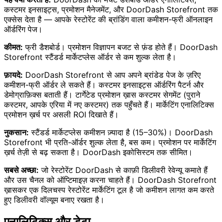
कस्टमर इनसाइट्स, प्रमोशन मैनेजमेंट, और DoorDash Storefront तक
एक्सेस देता है — आपके रेस्टोरेंट की ब्रांडिंग वाला कमीशन-फ्री ऑनलाइन
ऑर्डरिंग पेज।
कीमत:
फ्री डैशबोर्ड। प्रमोशन विज्ञापन बजट से फ़ंड होते हैं। DoorDash
Storefront स्टैंडर्ड मार्केटप्लेस ऑर्डर से कम शुल्क लेता है।
फ़ायदे:
DoorDash Storefront से आप अपने ब्रांडेड पेज के ज़रिए
कमीशन-फ्री ऑर्डर ले सकते हैं। कस्टमर इनसाइट्स ऑर्डरिंग पैटर्न और
डेमोग्राफ़िक्स बताती हैं। टार्गेटेड प्रमोशन ख़ास कस्टमर सेगमेंट (पुराने
कस्टमर, आपके एरिया में नए कस्टमर) तक पहुँचते हैं। मार्केटिंग एनालिटिक्स
प्रमोशन ख़र्च पर असली ROI दिखाते हैं।
नुकसान:
स्टैंडर्ड मार्केटप्लेस कमीशन ज़्यादा है (15–30%)। DoorDash
Storefront भी प्रति-ऑर्डर शुल्क लेता है, बस कम। प्रमोशन पर मार्केटिंग
ख़र्च तेज़ी से बढ़ सकता है। DoorDash इकोसिस्टम तक सीमित।
सबसे अच्छा:
जो रेस्टोरेंट DoorDash से काफ़ी डिलीवरी रेवेन्यू कमाते हैं
और उस चैनल को ऑप्टिमाइज़ करना चाहते हैं। DoorDash Storefront
ख़ासकर एक दिलचस्प रेस्टोरेंट मार्केटिंग टूल है जो कमीशन लागत कम करते
हुए डिलीवरी वॉल्यूम बनाए रखता है।
एनालिटिक्स और डेटा