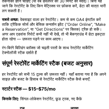
तकनीकी ज्ञान चाहिए (या वेब डेवलपर की 30 मिनट की मदद)। बिना यह
जाने कि रेस्टोरेंट के लिए किन मेट्रिक्स पर फ़ोकस करें, डेटा की मात्रा भारी
लग सकती है।
सबसे अच्छा:
वेबसाइट वाला हर रेस्टोरेंट। कम से कम GA4 इंस्टॉल करें
ताकि ट्रैफ़िक सोर्स और बेसिक कन्वर्शन इवेंट ("Order Online", "Make
a Reservation", या "Get Directions" पर क्लिक) ट्रैक हो सकें।
अगर आप एडवांस रिपोर्ट कभी नहीं भी देखें, तो भी बैकग्राउंड में डेटा इकट्ठा
होता रहेगा — ज़रूरत पड़ने पर काम आएगा।
रंग-बिरंगे बिल्डिंग ब्लॉक्स जो चढ़ती परतों के साथ रेस्टोरेंट मार्केटिंग
टेक्नोलॉजी स्टैक दर्शाते हैं
संपूर्ण रेस्टोरेंट मार्केटिंग स्टैक (बजट अनुसार)
हर रेस्टोरेंट को सभी 15 टूल्स की ज़रूरत नहीं। यहाँ बताया गया है कि अपने
साइज़ और बजट के हिसाब से रेस्टोरेंट मार्केटिंग स्टैक कैसे बनाएँ:
स्टार्टर स्टैक — $15–$75/mo
किसके लिए:
सिंगल-लोकेशन रेस्टोरेंट, फ़ूड ट्रक, नए कैफ़े
टूल
लागत