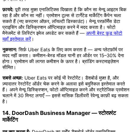
फ़ायदे:
पूरी तरह मुफ़्त एनालिटिक्स दिखाता है कि कौन सा मेन्यू आइटम बिक
रहा है और कौन सा नहीं। प्रमोशन टूल्स से टार्गेटेड मार्केटिंग कैंपेन चला
सकते हैं (नए कस्टमर ऑफ़र, लॉयल्टी डिस्काउंट)। मेन्यू परफ़ॉर्मेंस डेटा
प्राइसिंग और डिस्क्रिप्शन ऑप्टिमाइज़ करने में मदद करता है। फोटो
मैनेजमेंट से लिस्टिंग इमेज अपडेट कर सकते हैं —
अपनी बेस्ट फ़ूड फोटो
यहाँ इस्तेमाल करें
।
नुकसान:
सिर्फ़ Uber Eats के लिए काम करता है — अन्य प्लेटफ़ॉर्म पर
मदद नहीं करता। कमीशन-बेस्ड मॉडल यानी हर ऑर्डर पर 15–30% देना
होगा। प्रमोशन की लागत कमीशन के ऊपर है। ब्रांडिंग कस्टमाइज़ेशन
सीमित।
सबसे अच्छा:
Uber Eats पर कोई भी रेस्टोरेंट। डैशबोर्ड मुफ़्त है, और
ज़्यादातर रेस्टोरेंट ऑर्डर चेक करने के अलावा इसे बमुश्किल इस्तेमाल करते
हैं। अपने मेन्यू डिस्क्रिप्शन, फोटो ऑप्टिमाइज़ करने और स्ट्रैटेजिक प्रमोशन
चलाने में 30 मिनट लगाएँ — इससे मासिक डिलीवरी रेवेन्यू काफ़ी बढ़ सकता
है।
14. DoorDash Business Manager — स्टोरफ़्रंट
मार्केटिंग
यह क्या करता है:
DoorDash का मर्चेंट डैशबोर्ड ऑर्डर एनालिटिक्स,