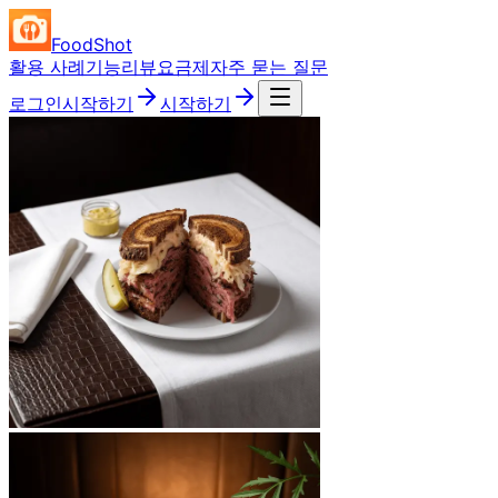
FoodShot
활용 사례
기능
리뷰
요금제
자주 묻는 질문
로그인
시작하기
시작하기