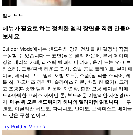
빌더 모드
메뉴가 필요로 하는 정확한 델리 장면을 직접 만들어
보세요
Builder Mode에서는 샌드위치 장면 전체를 한 결정씩 직접
구성할 수 있습니다 — 표면(낡은 델리 카운터, 부처 페이퍼,
깅엄 대리석 카페, 러스틱 틸 파니니 카페, 윤기 도는 오크 브
라스리), 그릇(흰색 라운드 접시, 오벌 콤보 플레이트, 부처 페
이퍼, 세라믹 쿠프, 델리 서빙 보드), 소품(딜 피클 스피어, 케
틀 칩, 마요네즈 라메킨, 슬라이스 레몬, 바질 한 줄기), 그리
고 조명(따뜻한 델리 카운터 자연광, 환한 모닝 베이글 카페,
드라마틱한 프레스 아이언 톤, 부드러운 이탈리안 자연광)까
지.
메뉴 위 모든 샌드위치가 하나의 델리처럼 읽힙니다
— 루
벤도, 이탈리안 서브도, 파니니도, 반미도, 브렉퍼스트 베이글
도 같은 구성 언어로.
Try Builder Mode
→