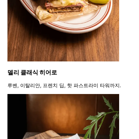
델리 클래식 히어로
루벤, 이탈리안, 프렌치 딥, 핫 파스트라미 타워까지.