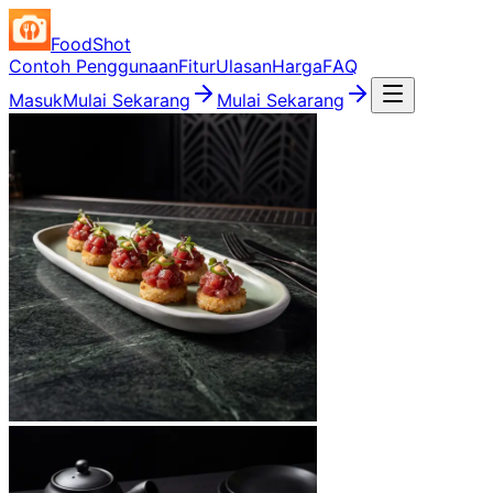
FoodShot
Contoh Penggunaan
Fitur
Ulasan
Harga
FAQ
Masuk
Mulai Sekarang
Mulai Sekarang