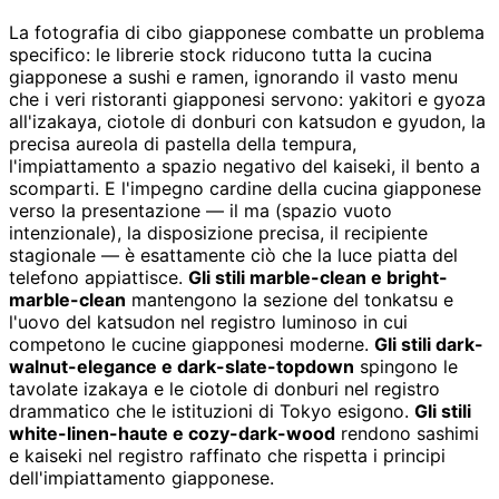
La fotografia di cibo giapponese combatte un problema
specifico: le librerie stock riducono tutta la cucina
giapponese a sushi e ramen, ignorando il vasto menu
che i veri ristoranti giapponesi servono: yakitori e gyoza
all'izakaya, ciotole di donburi con katsudon e gyudon, la
precisa aureola di pastella della tempura,
l'impiattamento a spazio negativo del kaiseki, il bento a
scomparti. E l'impegno cardine della cucina giapponese
verso la presentazione — il ma (spazio vuoto
intenzionale), la disposizione precisa, il recipiente
stagionale — è esattamente ciò che la luce piatta del
telefono appiattisce.
Gli stili marble-clean e bright-
marble-clean
mantengono la sezione del tonkatsu e
l'uovo del katsudon nel registro luminoso in cui
competono le cucine giapponesi moderne.
Gli stili dark-
walnut-elegance e dark-slate-topdown
spingono le
tavolate izakaya e le ciotole di donburi nel registro
drammatico che le istituzioni di Tokyo esigono.
Gli stili
white-linen-haute e cozy-dark-wood
rendono sashimi
e kaiseki nel registro raffinato che rispetta i principi
dell'impiattamento giapponese.