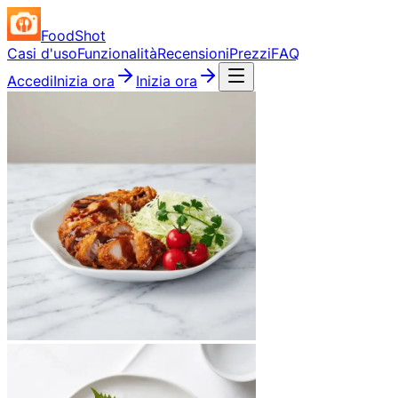
FoodShot
Casi d'uso
Funzionalità
Recensioni
Prezzi
FAQ
Accedi
Inizia ora
Inizia ora