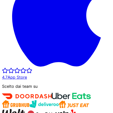
4.7
App Store
Scelto dai team su