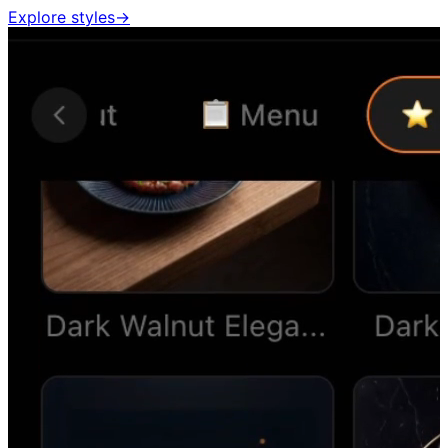
Explore styles
→