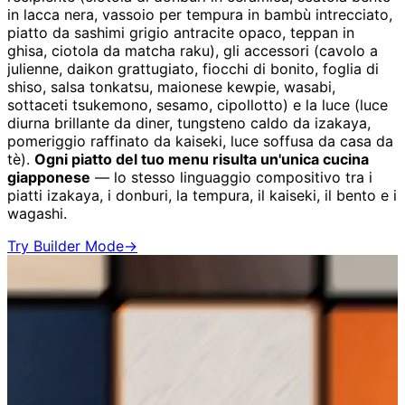
in lacca nera, vassoio per tempura in bambù intrecciato,
piatto da sashimi grigio antracite opaco, teppan in
ghisa, ciotola da matcha raku), gli accessori (cavolo a
julienne, daikon grattugiato, fiocchi di bonito, foglia di
shiso, salsa tonkatsu, maionese kewpie, wasabi,
sottaceti tsukemono, sesamo, cipollotto) e la luce (luce
diurna brillante da diner, tungsteno caldo da izakaya,
pomeriggio raffinato da kaiseki, luce soffusa da casa da
tè).
Ogni piatto del tuo menu risulta un'unica cucina
giapponese
— lo stesso linguaggio compositivo tra i
piatti izakaya, i donburi, la tempura, il kaiseki, il bento e i
wagashi.
Try Builder Mode
→