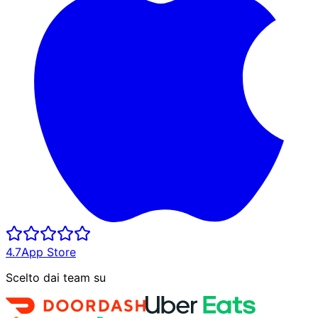
4.7
App Store
Scelto dai team su