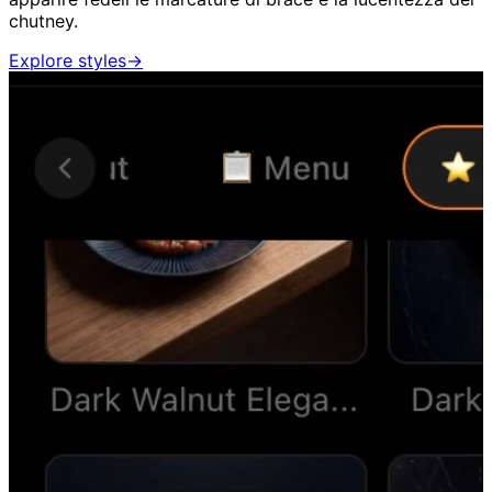
chutney.
Explore styles
→