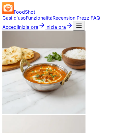
FoodShot
Casi d'uso
Funzionalità
Recensioni
Prezzi
FAQ
Accedi
Inizia ora
Inizia ora