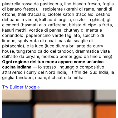
piastrella rossa da pasticceria, lino bianco fresco, foglia
di banano fresca), il recipiente (karahi di rame, handi di
ottone, thali d'acciaio, ciotole katori d'acciaio, cestino
del pane in vimini, kulhad di argilla, sizzler in ghisa), gli
elementi (basmati allo zafferano, birista di cipolla fritta,
kasuri methi, vortice di panna, chutney di menta e
coriandolo, peperoncino verde tagliato, spicchio di
limone, spolverata di chaat masala, scaglie di
pistacchio), e la luce (luce diurna brillante da curry
house, tungsteno caldo del tandoor, drammatica vista
dall'alto da biryani, morbido pomeriggio da fine dining).
Ogni regione del tuo menu appare come un'unica
cucina indiana
— lo stesso linguaggio compositivo
attraverso i curry del Nord India, il tiffin del Sud India, la
griglia tandoori, i pani, il chaat e la mithai.
Try Builder Mode
→