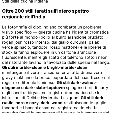
Stili della cucina indiana
Oltre 200 stili tarati sull'intero spettro
regionale dell'India
La fotografia di cibo indiano combatte un problema
visivo specifico — questa cucina ha l'identità cromatica
più forte al mondo (pollo al burro arancione bruciato,
rogan josh rosso intenso, dal giallo curcuma, palak
verde spinacio, tandoori rosso mattone) e le librerie di
stock la fanno esplodere in un cartone arancione
fluorescente, mentre gli scatti col telefono sotto i neon
del ristorante lavano la tavolozza delle spezie nel fango.
Gli stili marble-clean e bright-marble-clean
mantengono il vero arancione terracotta di una vera
gravy makhani e la brace leopardata del naan fresco nel
registro editoriale luminoso.
Gli stili dark-walnut-
elegance e dark-slate-topdown
spingono i trii di curry
e gli handi di biryani nel registro drammatico che le
istituzioni di Delhi e Hyderabad esigono.
Gli stili dark-
rustic-hero e cozy-dark-wood
restituiscono le griglie
tandoori e i banchi chaat nel registro caldo che fa
apparire fedeli le marcature di brace e la lucentezza del