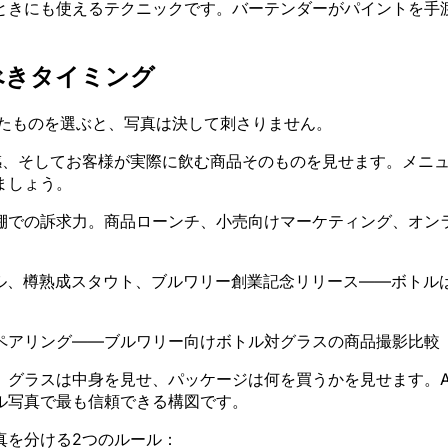
ときにも使えるテクニックです。バーテンダーがパイントを手
べきタイミング
ったものを選ぶと、写真は決して刺さりません。
感、そしてお客様が実際に飲む商品そのものを見せます。メニュ
ましょう。
棚での訴求力。商品ローンチ、小売向けマーケティング、オン
トル、樽熟成スタウト、ブルワリー創業記念リリース——ボト
。
ペアリング——ブルワリー向けボトル対グラスの商品撮影比較
ラスは中身を見せ、パッケージは何を買うかを見せます。AllagashやS
ル写真で最も信頼できる構図です。
真を分ける2つのルール：