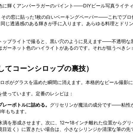
に輝くアンバーラガーのパイント——DIYビール写真ライテ
、その窓に貼った1枚の白いベーキングペーパー——これでプロ
と同じ透過感のある輝きが手に入ります。あらゆる料理とドリ
トップライトで撮ると、黒い穴のように見えます——不透明な
はガーネット色のハイライトがあるのです。それが狙うべきシ
そしてコーンシロップの裏技）
トロボがグラスを温めた瞬間に消えます。本格的なビール撮影
を使っています。定番のレシピは：
プレーボトルに詰める。
グリセリンが魔法の成分です——粘性
1年もちます。
水滴を形成させます。次に、12〜18インチ離れた位置からグ
目近く）に置きたい場合は、小さなシリンジか清潔な筆の先で1