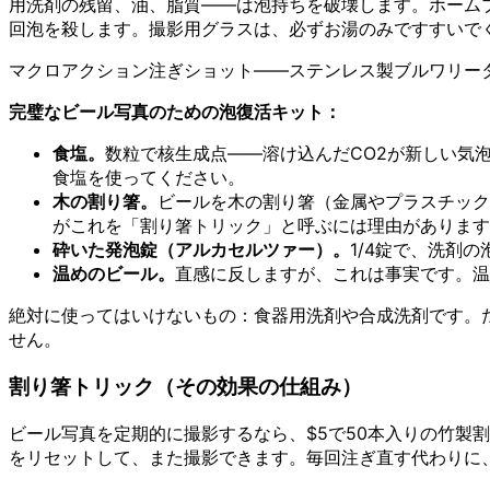
用洗剤の残留、油、脂質——は泡持ちを破壊します。ホーム
回泡を殺します。撮影用グラスは、必ずお湯のみですすいで
マクロアクション注ぎショット——ステンレス製ブルワリー
完璧なビール写真のための泡復活キット：
食塩。
数粒で核生成点——溶け込んだCO2が新しい気
食塩を使ってください。
木の割り箸。
ビールを木の割り箸（金属やプラスチック
がこれを「割り箸トリック」と呼ぶには理由があります
砕いた発泡錠（アルカセルツァー）。
1/4錠で、洗剤
温めのビール。
直感に反しますが、これは事実です。温
絶対に使ってはいけないもの：食器用洗剤や合成洗剤です。
せん。
割り箸トリック（その効果の仕組み）
ビール写真を定期的に撮影するなら、$5で50本入りの竹製
をリセットして、また撮影できます。毎回注ぎ直す代わりに