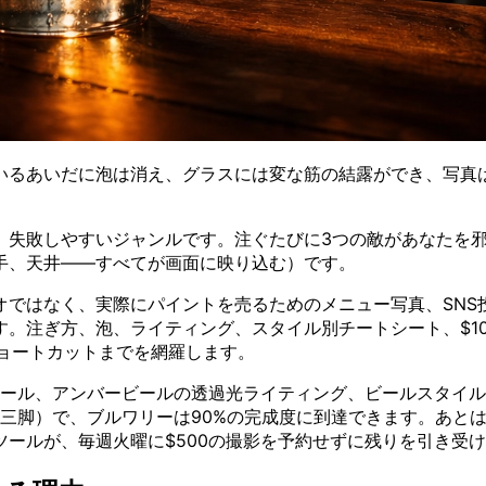
いるあいだに泡は消え、グラスには変な筋の結露ができ、写真
、失敗しやすいジャンルです。注ぐたびに3つの敵があなたを邪
手、天井——すべてが画面に映り込む）です。
オではなく、実際にパイントを売るためのメニュー写真、SNS
。注ぎ方、泡、ライティング、スタイル別チートシート、$1
ショートカットまでを網羅します。
ール、アンバービールの透過光ライティング、ビールスタイルに
三脚）で、ブルワリーは90%の完成度に到達できます。あと
なAIツールが、毎週火曜に$500の撮影を予約せずに残りを引き受