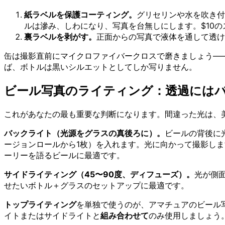
紙ラベルを保護コーティング。
グリセリンや水を吹き付け
ルは滲み、しわになり、写真を台無しにします。$10
裏ラベルを剥がす。
正面からの写真で液体を通して透け
缶は撮影直前にマイクロファイバークロスで磨きましょう—
ば、ボトルは黒いシルエットとしてしか写りません。
ビール写真のライティング：透過には
これがあなたの最も重要な判断になります。間違った光は、
バックライト（光源をグラスの真後ろに）。
ビールの背後に
ージョンロールから1枚）を入れます。光に向かって撮影しま
ーリーを語るビールに最適です。
サイドライティング（45〜90度、ディフューズ）。
光が側
せたいボトル＋グラスのセットアップに最適です。
トップライティング
を単独で使うのが、アマチュアのビール
イトまたはサイドライトと
組み合わせて
のみ使用しましょう