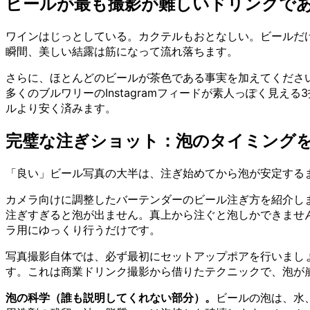
ビールが最も撮影が難しいドリンクで
ワインはじっとしている。カクテルもおとなしい。ビールだ
瞬間、美しい結露は筋になって流れ落ちます。
さらに、ほとんどのビールが茶色である事実を加えてくださ
多くのブルワリーのInstagramフィードが素人っぽく見
ルより安く済みます。
完璧な注ぎショット：泡のタイミング
「良い」ビール写真の大半は、注ぎ始めてから泡が安定するま
カメラ向けに調整したバーテンダーのビール注ぎ方を紹介しま
注ぎすぎると泡が出ません。真上から注ぐと泡しかできませ
ラ用にゆっくり行うだけです。
写真撮影自体では、必ず最初にセットアップポアを行いまし
す。これは商業ドリンク撮影から借りたテクニックで、泡が
泡の科学（誰も説明してくれない部分）。
ビールの泡は、水