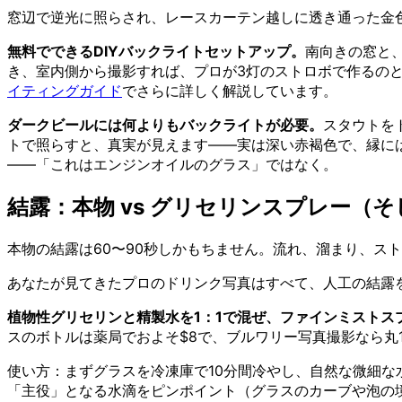
窓辺で逆光に照らされ、レースカーテン越しに透き通った金色
無料でできるDIYバックライトセットアップ。
南向きの窓と
き、室内側から撮影すれば、プロが3灯のストロボで作るの
イティングガイド
でさらに詳しく解説しています。
ダークビールには何よりもバックライトが必要。
スタウトを
トで照らすと、真実が見えます——実は深い赤褐色で、縁に
——「これはエンジンオイルのグラス」ではなく。
結露：本物 vs グリセリンスプレー（
本物の結露は60〜90秒しかもちません。流れ、溜まり、ス
あなたが見てきたプロのドリンク写真はすべて、人工の結露
植物性グリセリンと精製水を1：1で混ぜ、ファインミストス
スのボトルは薬局でおよそ$8で、ブルワリー写真撮影なら丸
使い方：まずグラスを冷凍庫で10分間冷やし、自然な微細な
「主役」となる水滴をピンポイント（グラスのカーブや泡の境