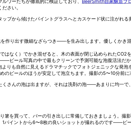
ブルワーたちが徹底的に検証しており、
BeerSmith自家醸造ブ
ください。
タップから傾けたパイントグラスへとカスケード状に注がれる
泡を作り出す微細なざらつき——を生み出します。優しくかき
ではなく）でかき混ぜると、木の表面が閉じ込められたCO2
——ビール写真の中で最もクリーンで予測可能な泡復活法だか
の泡よりも自然に見えるドラマチックでフォトジェニックな発泡
めのビールのほうが安定して泡立ちます。撮影の5〜10分前
たくさんの泡は出ますが、それは洗剤の泡——あまりに均一で
割り箸を買って、バーの引き出しに常備しておきましょう。撮
、1パイントから6〜8枚の良いショットが撮れるのです——ビ