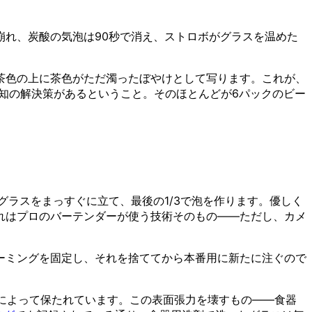
れ、炭酸の気泡は90秒で消え、ストロボがグラスを温めた
茶色の上に茶色がただ濁ったぼやけとして写ります。これが、
は既知の解決策があるということ。そのほとんどが6パックのビー
ラスをまっすぐに立て、最後の1/3で泡を作ります。優しく
れはプロのバーテンダーが使う技術そのもの——ただし、カメ
ーミングを固定し、それを捨ててから本番用に新たに注ぐので
によって保たれています。この表面張力を壊すもの——食器