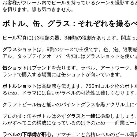
お客様がフレーム内でビールを持っているシーンを撮影する
を切ります。誰も気づきません。
ボトル、缶、グラス：それぞれを撮る
ビール写真には3種類の器、3種類の役割があります。間違
グラスショット
は、9割のケースで主役です。色、泡、透明
アル、タップテイクオーバー告知にはグラスショットを使い
缶ショット
はブランドを売ります。ラベル、アートワーク、
ランドで購入する場面には缶ショットが向いています。
ボトルショット
は高級感を伝えます。750mlコルク栓のボ
るため、ドラマには良いがラベルの可読性は難しくなります
クラフトビール缶と揃いのパイントグラスを黒アクリル上に
プロの技：缶やボトルは必ず
グラスと一緒に
撮影しましょう。グ
ルがすべてこの構成になっているのはそのため——商業ビー
ラベルの下準備が肝心。
アマチュアと合格レベルのビール写