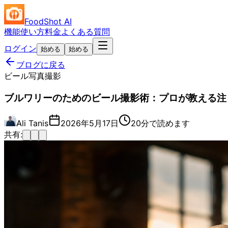
FoodShot AI
機能
使い方
料金
よくある質問
ログイン
始める
始める
ブログに戻る
ビール写真撮影
ブルワリーのためのビール撮影術：プロが教える注
Ali Tanis
2026年5月17日
20分で読めます
共有: