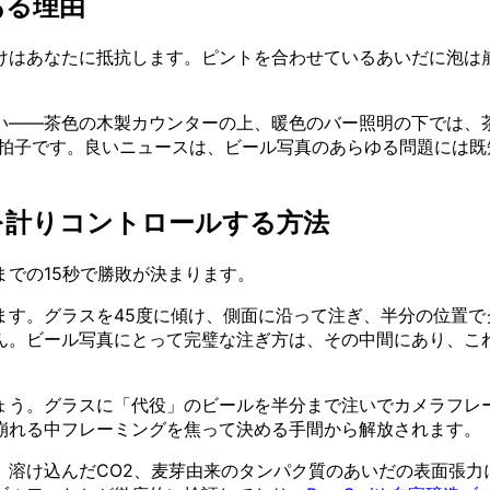
ある理由
けはあなたに抵抗します。ピントを合わせているあいだに泡は崩
い——茶色の木製カウンターの上、暖色のバー照明の下では、
える3拍子です。良いニュースは、ビール写真のあらゆる問題に
を計りコントロールする方法
での15秒で勝敗が決まります。
す。グラスを45度に傾け、側面に沿って注ぎ、半分の位置でグ
ん。ビール写真にとって完璧な注ぎ方は、その中間にあり、こ
ょう。グラスに「代役」のビールを半分まで注いでカメラフレ
崩れる中フレーミングを焦って決める手間から解放されます。
、溶け込んだCO2、麦芽由来のタンパク質のあいだの表面張力