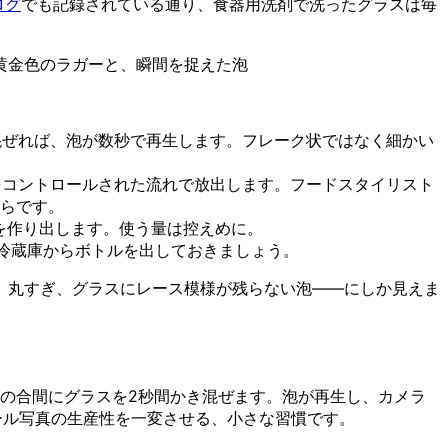
ログ
でも記録されている通り、食器用洗剤で洗ったグラスは毎
黄金色のラガーと、瞬間を捉えた泡
混ぜれば、泡が数秒で再生します。フレーク状ではなく細かい
をコントロールされた流れで放出します。フードスタイリスト
らです。
を作り出します。使う量は控えめに。
に冷蔵庫からボトルを出しておきましょう。
、丸すぎ、グラスにレース模様が残らない泡——にしか見えま
影の合間にグラスを2秒間かき混ぜます。泡が再生し、カメラ
ール写真の生産性を一変させる、小さな習慣です。