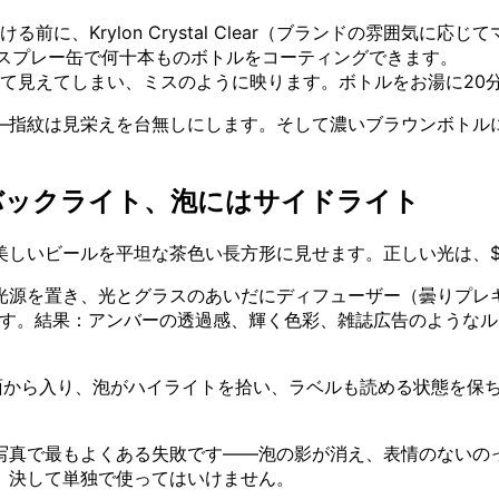
る前に、Krylon Crystal Clear（ブランドの雰囲気
のスプレー缶で何十本ものボトルをコーティングできます。
て見えてしまい、ミスのように映ります。ボトルをお湯に20
—指紋は見栄えを台無しにします。そして濃いブラウンボトル
バックライト、泡にはサイドライト
美しいビールを平坦な茶色い長方形に見せます。正しい光は、$
光源を置き、光とグラスのあいだにディフューザー（曇りプレキ
す。結果：アンバーの透過感、輝く色彩、雑誌広告のようなル
面から入り、泡がハイライトを拾い、ラベルも読める状態を保
写真で最もよくある失敗です——泡の影が消え、表情のないの
。決して単独で使ってはいけません。