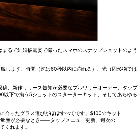
はまるで結婚披露宴で撮ったスマホのスナップショットのよう
魔します。時間（泡は60秒以内に崩れる）、光（固形物では
投稿、新作リリース告知が必要なブルワリーオーナー、タップ
00以下で揃う5ショットのスターターキット、そしてあらゆる
合ったグラス選びがほぼすべてです。$100のキット
は量産が必要なとき——タップメニュー更新、週次の
けてくれます。