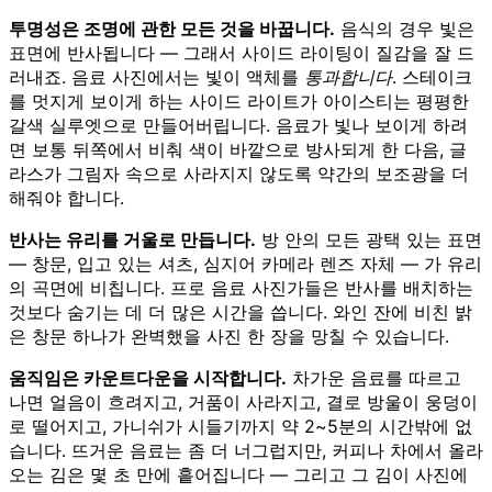
투명성은 조명에 관한 모든 것을 바꿉니다.
음식의 경우 빛은
표면에 반사됩니다 — 그래서 사이드 라이팅이 질감을 잘 드
러내죠. 음료 사진에서는 빛이 액체를
통과합니다
. 스테이크
를 멋지게 보이게 하는 사이드 라이트가 아이스티는 평평한
갈색 실루엣으로 만들어버립니다. 음료가 빛나 보이게 하려
면 보통 뒤쪽에서 비춰 색이 바깥으로 방사되게 한 다음, 글
라스가 그림자 속으로 사라지지 않도록 약간의 보조광을 더
해줘야 합니다.
반사는 유리를 거울로 만듭니다.
방 안의 모든 광택 있는 표면
— 창문, 입고 있는 셔츠, 심지어 카메라 렌즈 자체 — 가 유리
의 곡면에 비칩니다. 프로 음료 사진가들은 반사를 배치하는
것보다 숨기는 데 더 많은 시간을 씁니다. 와인 잔에 비친 밝
은 창문 하나가 완벽했을 사진 한 장을 망칠 수 있습니다.
움직임은 카운트다운을 시작합니다.
차가운 음료를 따르고
나면 얼음이 흐려지고, 거품이 사라지고, 결로 방울이 웅덩이
로 떨어지고, 가니쉬가 시들기까지 약 2~5분의 시간밖에 없
습니다. 뜨거운 음료는 좀 더 너그럽지만, 커피나 차에서 올라
오는 김은 몇 초 만에 흩어집니다 — 그리고 그 김이 사진에