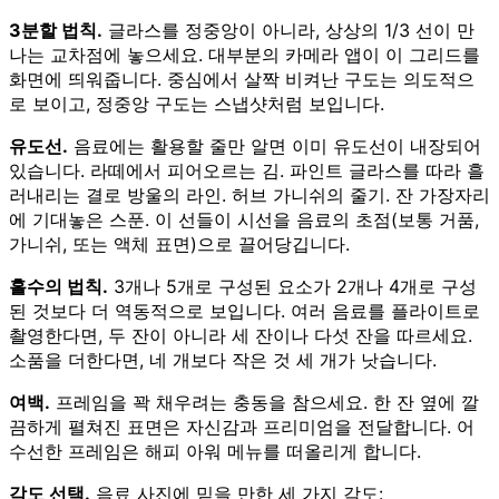
3분할 법칙.
글라스를 정중앙이 아니라, 상상의 1/3 선이 만
나는 교차점에 놓으세요. 대부분의 카메라 앱이 이 그리드를
화면에 띄워줍니다. 중심에서 살짝 비켜난 구도는 의도적으
로 보이고, 정중앙 구도는 스냅샷처럼 보입니다.
유도선.
음료에는 활용할 줄만 알면 이미 유도선이 내장되어
있습니다. 라떼에서 피어오르는 김. 파인트 글라스를 따라 흘
러내리는 결로 방울의 라인. 허브 가니쉬의 줄기. 잔 가장자리
에 기대놓은 스푼. 이 선들이 시선을 음료의 초점(보통 거품,
가니쉬, 또는 액체 표면)으로 끌어당깁니다.
홀수의 법칙.
3개나 5개로 구성된 요소가 2개나 4개로 구성
된 것보다 더 역동적으로 보입니다. 여러 음료를 플라이트로
촬영한다면, 두 잔이 아니라 세 잔이나 다섯 잔을 따르세요.
소품을 더한다면, 네 개보다 작은 것 세 개가 낫습니다.
여백.
프레임을 꽉 채우려는 충동을 참으세요. 한 잔 옆에 깔
끔하게 펼쳐진 표면은 자신감과 프리미엄을 전달합니다. 어
수선한 프레임은 해피 아워 메뉴를 떠올리게 합니다.
각도 선택.
음료 사진에 믿을 만한 세 가지 각도: