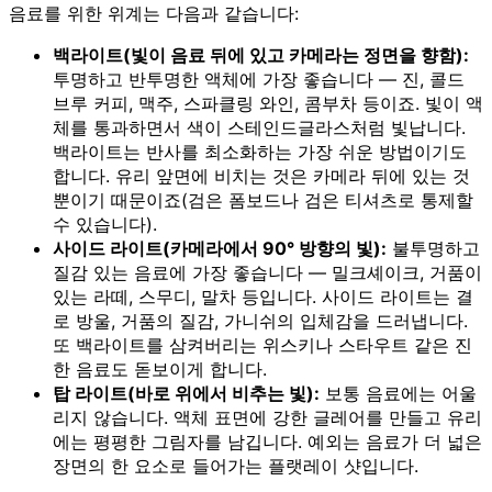
음료를 위한 위계는 다음과 같습니다:
백라이트(빛이 음료 뒤에 있고 카메라는 정면을 향함):
투명하고 반투명한 액체에 가장 좋습니다 — 진, 콜드
브루 커피, 맥주, 스파클링 와인, 콤부차 등이죠. 빛이 액
체를 통과하면서 색이 스테인드글라스처럼 빛납니다.
백라이트는 반사를 최소화하는 가장 쉬운 방법이기도
합니다. 유리 앞면에 비치는 것은 카메라 뒤에 있는 것
뿐이기 때문이죠(검은 폼보드나 검은 티셔츠로 통제할
수 있습니다).
사이드 라이트(카메라에서 90° 방향의 빛):
불투명하고
질감 있는 음료에 가장 좋습니다 — 밀크셰이크, 거품이
있는 라떼, 스무디, 말차 등입니다. 사이드 라이트는 결
로 방울, 거품의 질감, 가니쉬의 입체감을 드러냅니다.
또 백라이트를 삼켜버리는 위스키나 스타우트 같은 진
한 음료도 돋보이게 합니다.
탑 라이트(바로 위에서 비추는 빛):
보통 음료에는 어울
리지 않습니다. 액체 표면에 강한 글레어를 만들고 유리
에는 평평한 그림자를 남깁니다. 예외는 음료가 더 넓은
장면의 한 요소로 들어가는 플랫레이 샷입니다.