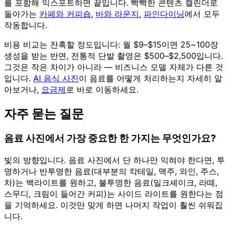
를 포함해 익스포트하면 끝입니다. 빡빡한 콘텐츠 캘린더로
돌아가는
카페와 커피숍
,
바와 라운지
,
파인다이닝
에서 모두
작동합니다.
비용 비교는 잔혹할 정도입니다: 월 $9–$15이면 25~100장
생성을 받는 반면, 전통적 단발 촬영은 $500–$2,500입니다.
그것은 작은 차이가 아니라 — 비즈니스 모델 자체가 다른 것
입니다.
AI 음식 사진
이 음료를 어떻게 처리하는지 자세히 알
아보거나,
요금제
로 바로 이동하세요.
자주 묻는 질문
음료 사진에서 가장 중요한 한 가지는 무엇인가요?
빛의 방향입니다. 음료 사진에서 단 하나만 익혀야 한다면, 투
명하거나 반투명한 음료(대부분의 칵테일, 맥주, 와인, 주스,
차)는 백라이트를 원하고, 불투명한 음료(밀크셰이크, 라떼,
스무디, 크림이 들어간 커피)는 사이드 라이트를 원한다는 점
을 기억하세요. 이것만 맞게 하면 나머지 작업이 훨씬 쉬워집
니다.