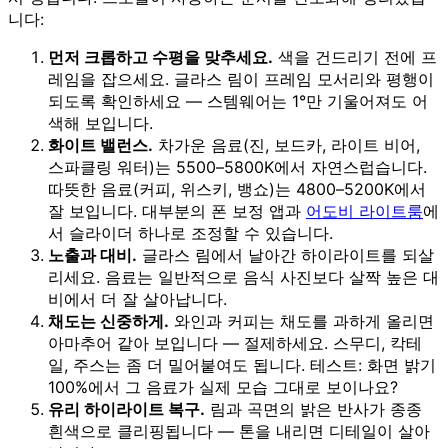
니다:
먼저 크롭하고 수평을 맞추세요.
색을 건드리기 전에 프
레임을 잡으세요. 글라스 림이 프레임 모서리와 평행이
되도록 확인하세요 — 스템웨어는 1°만 기울어져도 어
색해 보입니다.
화이트 밸런스.
차가운 음료(진, 보드카, 라이트 비어,
스파클링 워터)는 5500–5800K에서 자연스럽습니다.
따뜻한 음료(커피, 위스키, 뱅쇼)는 4800–5200K에서
잘 보입니다. 대부분의 폰 보정 앱과
어도비 라이트룸
에
서 슬라이더 하나로 조정할 수 있습니다.
노출과 대비.
글라스 림에서 날아간 하이라이트를 되살
리세요. 음료는 일반적으로 음식 사진보다 살짝 높은 대
비에서 더 잘 살아납니다.
채도는 신중하게.
와인과 커피는 채도를 과하게 올리면
아마추어 같아 보입니다 — 절제하세요. 스무디, 칵테
일, 주스는 좀 더 밀어붙여도 됩니다. 테스트: 화면 밝기
100%에서 그 음료가 실제 모습 그대로 보이나요?
유리 하이라이트 복구.
림과 곡면의 밝은 반사가 종종
흰색으로 클리핑됩니다 — 톤을 내리면 디테일이 살아