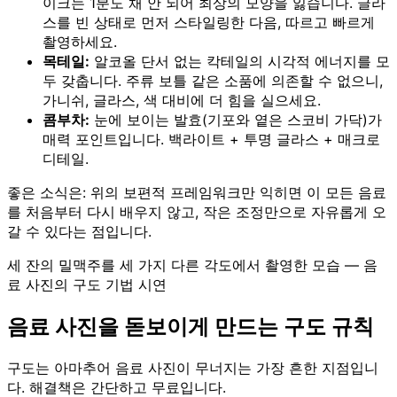
이크는 1분도 채 안 되어 최상의 모양을 잃습니다. 글라
스를 빈 상태로 먼저 스타일링한 다음, 따르고 빠르게
촬영하세요.
목테일:
알코올 단서 없는 칵테일의 시각적 에너지를 모
두 갖춥니다. 주류 보틀 같은 소품에 의존할 수 없으니,
가니쉬, 글라스, 색 대비에 더 힘을 실으세요.
콤부차:
눈에 보이는 발효(기포와 옅은 스코비 가닥)가
매력 포인트입니다. 백라이트 + 투명 글라스 + 매크로
디테일.
좋은 소식은: 위의 보편적 프레임워크만 익히면 이 모든 음료
를 처음부터 다시 배우지 않고, 작은 조정만으로 자유롭게 오
갈 수 있다는 점입니다.
세 잔의 밀맥주를 세 가지 다른 각도에서 촬영한 모습 — 음
료 사진의 구도 기법 시연
음료 사진을 돋보이게 만드는 구도 규칙
구도는 아마추어 음료 사진이 무너지는 가장 흔한 지점입니
다. 해결책은 간단하고 무료입니다.