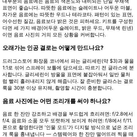
대부분의 음료에는 음료의 색온도와 대비되는 단일 무채색
표면이 좋습니다. 따뜻한 음료에는 슬레이트나 어두운 마블,
차가운 음료에는 따뜻한 우드나 테라코타. 패턴이 있는 표면,
어수선한 질감, 음료보다 밝은 것은 피하세요. 키트를 구성한
다면 세 가지 배경(어두운 슬레이트, 밝은 우드, 무채색 린넨)
이면 음료 사진의 거의 모든 상황을 커버합니다.
오래가는 인공 결로는 어떻게 만드나요?
드러그스토어 화장품 코너에서 파는 글리세린(약 $3)과 물을
1:1로 섞어 스프레이 보틀에 담으세요. 따르기 전 글라스에 분
사합니다. 글리세린이 방울을 표면에 붙잡아둬서 일반 물처
럼 빨리 흘러내리지 않게 해줍니다. 잘 준비한 글라스는 결로
룩을 30분 이상 유지해, 촬영할 시간이 충분합니다.
음료 사진에는 어떤 조리개를 써야 하나요?
음료 한 잔만 강조하고 배경을 부드럽게 흐리려면: f/2.8에서
f/4. 음료와 소품 모두 또렷하게 보이게 하려면: f/8에서 f/11.
폰으로 촬영한다면 '인물 모드'가 디지털 방식으로 넓은 조리
개 룩을 흉내냅니다 — 스템웨어와 한 잔만 떨어뜨려 찍을 때