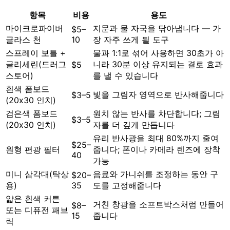
항목
비용
용도
마이크로파이버
지문과 물 자국을 닦아냅니다 — 가
$5–
글라스 천
10
장 자주 쓰게 될 도구
스프레이 보틀 +
물과 1:1로 섞어 사용하면 30초가 아
글리세린(드러그
니라 30분 이상 유지되는 결로 효과
$5
스토어)
를 낼 수 있습니다
흰색 폼보드
빛을 그림자 영역으로 반사해줍니다
$3–5
(20x30 인치)
검은색 폼보드
원치 않는 반사를 차단합니다; 그림
$3–5
(20x30 인치)
자를 더 깊게 만듭니다
유리 반사광을 최대 80%까지 줄여
$25–
원형 편광 필터
줍니다; 폰이나 카메라 렌즈에 장착
40
가능
미니 삼각대(탁상
음료와 가니쉬를 조정하는 동안 구
$20–
용)
35
도를 고정해줍니다
얇은 흰색 커튼
거친 창광을 소프트박스처럼 만들어
$8–
또는 디퓨전 패브
15
줍니다
릭