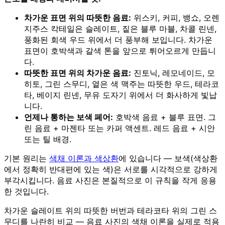
차가운 표면 위의 따뜻한 음료:
위스키, 커피, 뱅쇼, 오렌
지주스 칵테일은 슬레이트, 짙은 블루 마블, 차콜 린넨,
풍화된 회색 우드 위에서 더 풍부해 보입니다. 차가운
표면이 호박색과 갈색 톤을 앞으로 튀어오르게 만듭니
다.
따뜻한 표면 위의 차가운 음료:
진토닉, 레모네이드, 모
히토, 그린 스무디, 옅은 색 맥주는 따뜻한 우드, 테라코
타, 베이지 린넨, 무유 도자기 위에서 더 화사하게 빛납
니다.
언제나 통하는 보색 페어:
호박색 음료 + 블루 표면. 그
린 음료 + 마젠타 또는 카퍼 액센트. 레드 음료 + 시안
또는 틸 배경.
기본 원리는
색채 이론과 색상환
에 있습니다 — 보색(색상환
에서 정확히 반대편에 있는 색)은 서로를 시각적으로 강하게
부각시킵니다. 음료 사진은 본질적으로 이 규칙을 작게 응용
한 것입니다.
차가운 슬레이트 위의 따뜻한 버번과 테라코타 위의 그린 스
무디를 나란히 비교 — 음료 사진의 색채 이론을 실제로 적용