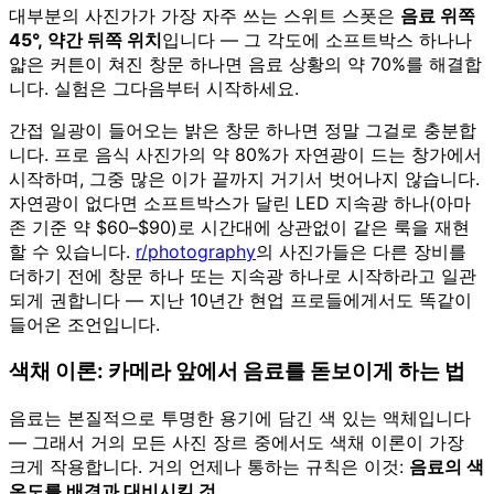
대부분의 사진가가 가장 자주 쓰는 스위트 스폿은
음료 위쪽
45°, 약간 뒤쪽 위치
입니다 — 그 각도에 소프트박스 하나나
얇은 커튼이 쳐진 창문 하나면 음료 상황의 약 70%를 해결합
니다. 실험은 그다음부터 시작하세요.
간접 일광이 들어오는 밝은 창문 하나면 정말 그걸로 충분합
니다. 프로 음식 사진가의 약 80%가 자연광이 드는 창가에서
시작하며, 그중 많은 이가 끝까지 거기서 벗어나지 않습니다.
자연광이 없다면 소프트박스가 달린 LED 지속광 하나(아마
존 기준 약 $60–$90)로 시간대에 상관없이 같은 룩을 재현
할 수 있습니다.
r/photography
의 사진가들은 다른 장비를
더하기 전에 창문 하나 또는 지속광 하나로 시작하라고 일관
되게 권합니다 — 지난 10년간 현업 프로들에게서도 똑같이
들어온 조언입니다.
색채 이론: 카메라 앞에서 음료를 돋보이게 하는 법
음료는 본질적으로 투명한 용기에 담긴 색 있는 액체입니다
— 그래서 거의 모든 사진 장르 중에서도 색채 이론이 가장
크게 작용합니다. 거의 언제나 통하는 규칙은 이것:
음료의 색
온도를 배경과 대비시킬 것.