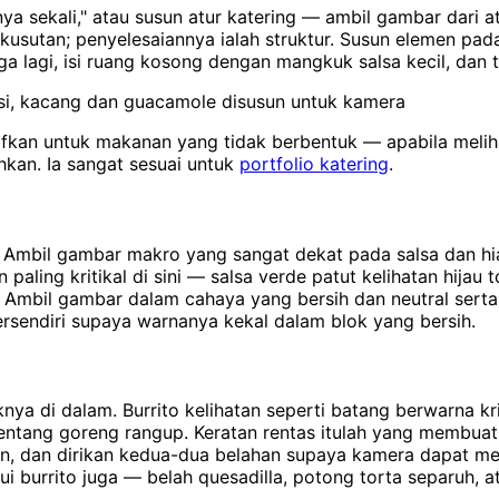
sekali," atau susun atur katering — ambil gambar dari at
kusutan; penyelesaiannya ialah struktur. Susun elemen pada
lagi, isi ruang kosong dengan mangkuk salsa kecil, dan ti
asi, kacang dan guacamole disusun untuk kamera
fkan untuk makanan yang tidak berbentuk — apabila melih
hkan. Ia sangat sesuai untuk
portfolio katering
.
mbil gambar makro yang sangat dekat pada salsa dan hiasa
paling kritikal di sini — salsa verde patut kelihatan hijau t
. Ambil gambar dalam cahaya yang bersih dan neutral serta
ersendiri supaya warnanya kekal dalam blok yang bersih.
ya di dalam. Burrito kelihatan seperti batang berwarna k
) kentang goreng rangup. Keratan rentas itulah yang membu
 dan dirikan kedua-dua belahan supaya kamera dapat meliha
i burrito juga — belah quesadilla, potong torta separuh, 