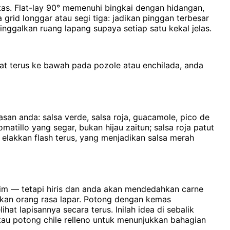
as. Flat-lay 90° memenuhi bingkai dengan hidangan,
 grid longgar atau segi tiga: jadikan pinggan terbesar
nggalkan ruang lapang supaya setiap satu kekal jelas.
at terus ke bawah pada pozole atau enchilada, anda
n anda: salsa verde, salsa roja, guacamole, pico de
omatillo yang segar, bukan hijau zaitun; salsa roja patut
 elakkan flash terus, yang menjadikan salsa merah
rim — tetapi hiris dan anda akan mendedahkan carne
atkan orang rasa lapar. Potong dengan kemas
t lapisannya secara terus. Inilah idea di sebalik
atau potong chile relleno untuk menunjukkan bahagian