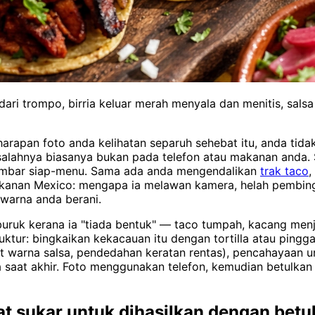
dari trompo, birria keluar merah menyala dan menitis, sals
arapan foto anda kelihatan separuh sehebat itu, anda tid
salahnya biasanya bukan pada telefon atau makanan anda
ambar siap-menu. Sama ada anda mengendalikan
trak taco
,
akanan Mexico: mengapa ia melawan kamera, helah pembin
warna anda berani.
ruk kerana ia "tiada bentuk" — taco tumpah, kacang menja
ktur: bingkaikan kekacauan itu dengan tortilla atau pingg
apat warna salsa, pendedahan keratan rentas), pencahayaan
saat akhir. Foto menggunakan telefon, kemudian betulkan 
 sukar untuk dihasilkan dengan betu