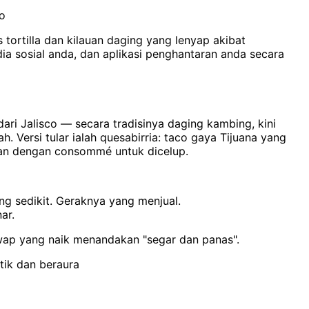
co
ortilla dan kilauan daging yang lenyap akibat
a sosial anda, dan aplikasi penghantaran anda secara
dari Jalisco — secara tradisinya daging kambing, kini
 Versi tular ialah quesabirria: taco gaya Tijuana yang
gkan dengan consommé untuk dicelup.
ng sedikit. Geraknya yang menjual.
ar.
t wap yang naik menandakan "segar dan panas".
tik dan beraura