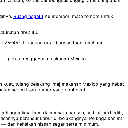
buah cazuela, kertas pembungkus daging, atau sempadan
ginya.
Ruang negatif
itu memberi mata tempat untuk
uruhan ribut itu.
t 25–45°; hidangan rata (barisan taco, nachos)
ing — petua penggayaan makanan Mexico
n kuat, tulang belakang imej makanan Mexico yang hebat
tan seperti satu dapur yang confident.
 hingga lima taco dalam satu barisan, sedikit bertindih,
isannya beransur kabur di belakangnya. Pelbagaikan inti
 — dan kekalkan hiasan segar serta minimum.