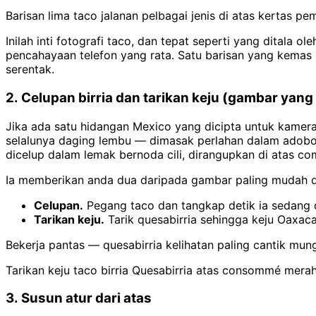
Barisan lima taco jalanan pelbagai jenis di atas kertas
Inilah inti fotografi taco, dan tepat seperti yang ditala ol
pencahayaan telefon yang rata. Satu barisan yang kemas 
serentak.
2. Celupan birria dan tarikan keju (gambar yang 
Jika ada satu hidangan Mexico yang dicipta untuk kamera, 
selalunya daging lembu — dimasak perlahan dalam adobo me
dicelup dalam lemak bernoda cili, dirangupkan di atas 
Ia memberikan anda dua daripada gambar paling mudah d
Celupan.
Pegang taco dan tangkap detik ia sedang d
Tarikan keju.
Tarik quesabirria sehingga keju Oaxaca
Bekerja pantas — quesabirria kelihatan paling cantik mu
Tarikan keju taco birria Quesabirria atas consommé me
3. Susun atur dari atas