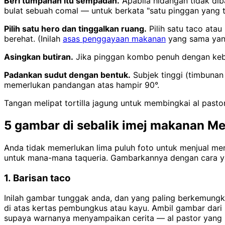
Beri tumpahan itu sempadan.
Apabila hidangan tidak dib
bulat sebuah comal — untuk berkata "satu pinggan yang t
Pilih satu hero dan tinggalkan ruang.
Pilih satu taco ata
berehat. (Inilah
asas penggayaan makanan
yang sama yang
Asingkan butiran.
Jika pinggan kombo penuh dengan kebis
Padankan sudut dengan bentuk.
Subjek tinggi (timbunan b
memerlukan pandangan atas hampir 90°.
Tangan melipat tortilla jagung untuk membingkai al pa
5 gambar di sebalik imej makanan M
Anda tidak memerlukan lima puluh foto untuk menjual me
untuk mana-mana taqueria. Gambarkannya dengan cara yan
1. Barisan taco
Inilah gambar tunggak anda, dan yang paling berkemungkin
di atas kertas pembungkus atau kayu. Ambil gambar dari 
supaya warnanya menyampaikan cerita — al pastor yang 