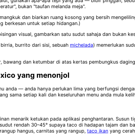
alut, gunakan apa-apa tepi yang ada — bibir pinggan, se
eratur", bukan "taufan melanda meja".
u mangkuk dan biarkan ruang kosong yang bersih mengelilin
 berkesan untuk setiap hidangan.)
ingan visual, gambarkan satu sudut sahaja dan bukan kesel
irria, burrito dari sisi, sebuah
michelada
) memerlukan sudu
stor, bawang dan ketumbar di atas kertas pembungkus dag
exico yang menonjol
nu anda — anda hanya perlukan lima yang berfungsi denga
g sama setiap kali dan keseluruhan menu anda mula keliha
an menarik ketukan pada aplikasi penghantaran. Susun tiga
sudut rendah 30–45° supaya taco di hadapan tajam dan bar
rangup hangus, carnitas yang rangup,
taco ikan
yang cerah