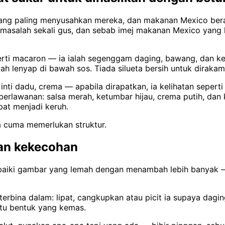
ng paling menyusahkan mereka, dan makanan Mexico bera
salah sekali gus, dan sebab imej makanan Mexico yang heb
eperti macaron — ia ialah segenggam daging, bawang, dan k
ah lenyap di bawah sos. Tiada silueta bersih untuk diraka
nti dadu, crema — apabila dirapatkan, ia kelihatan sepert
erlawanan: salsa merah, ketumbar hijau, crema putih, dan 
pat menjadi keruh.
a cuma memerlukan struktur.
an kekecohan
ki gambar yang lemah dengan menambah lebih banyak — l
terbina dalam: lipat, cangkupkan atau picit ia supaya dagi
tu bentuk yang kemas.