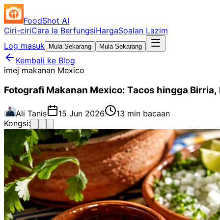
FoodShot AI
Ciri-ciri
Cara Ia Berfungsi
Harga
Soalan Lazim
Log masuk
Mula Sekarang
Mula Sekarang
Kembali ke Blog
imej makanan Mexico
Fotografi Makanan Mexico: Tacos hingga Birria,
Ali Tanis
15 Jun 2026
13 min bacaan
Kongsi: