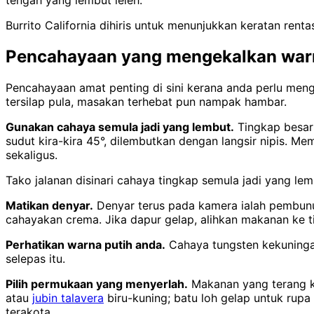
tengah yang lembut leleh.
Burrito California dihiris untuk menunjukkan keratan rent
Pencahayaan yang mengekalkan warn
Pencahayaan amat penting di sini kerana anda perlu meng
tersilap pula, masakan terhebat pun nampak hambar.
Gunakan cahaya semula jadi yang lembut.
Tingkap besar 
sudut kira-kira 45°, dilembutkan dengan langsir nipis. 
sekaligus.
Tako jalanan disinari cahaya tingkap semula jadi yang le
Matikan denyar.
Denyar terus pada kamera ialah pembun
cahayakan crema. Jika dapur gelap, alihkan makanan ke t
Perhatikan warna putih anda.
Cahaya tungsten kekuninga
selepas itu.
Pilih permukaan yang menyerlah.
Makanan yang terang ke
atau
jubin talavera
biru-kuning; batu loh gelap untuk ru
terakota.