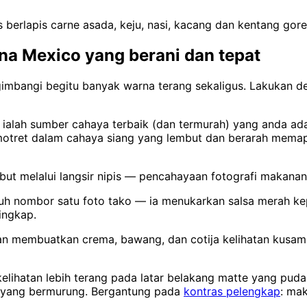
as berlapis carne asada, keju, nasi, kacang dan kentang gor
a Mexico yang berani dan tepat
imbangi begitu banyak warna terang sekaligus. Lakukan den
ialah sumber cahaya terbaik (dan termurah) yang anda ada. 
Memotret dalam cahaya siang yang lembut dan berarah memap
mbut melalui langsir nipis — pencahayaan fotografi makana
uh nombor satu foto tako — ia menukarkan salsa merah k
ingkap.
n membuatkan crema, bawang, dan cotija kelihatan kusam.
lihatan lebih terang pada latar belakang matte yang puda
pa yang bermurung. Bergantung pada
kontras pelengkap
: ma