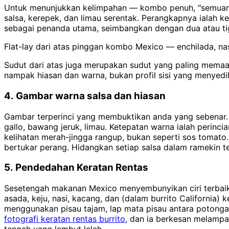
Untuk menunjukkan kelimpahan — kombo penuh, "semuanya 
salsa, kerepek, dan limau serentak. Perangkapnya ialah ke
sebagai penanda utama, seimbangkan dengan dua atau tiga 
Flat-lay dari atas pinggan kombo Mexico — enchilada, n
Sudut dari atas juga merupakan sudut yang paling memaa
nampak hiasan dan warna, bukan profil sisi yang menyedi
4. Gambar warna salsa dan hiasan
Gambar terperinci yang membuktikan anda yang sebenar. A
gallo, bawang jeruk, limau. Ketepatan warna ialah perincian 
kelihatan merah-jingga rangup, bukan seperti sos tomato
bertukar perang. Hidangkan setiap salsa dalam ramekin t
5. Pendedahan Keratan Rentas
Sesetengah makanan Mexico menyembunyikan ciri terbaikn
asada, keju, nasi, kacang, dan (dalam burrito California
menggunakan pisau tajam, lap mata pisau antara potongan,
fotografi keratan rentas burrito
, dan ia berkesan melampau