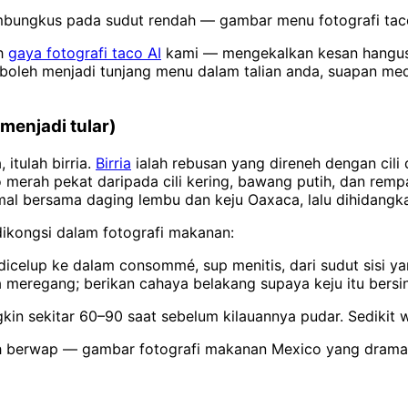
 pembungkus pada sudut rendah — gambar menu fotografi ta
eh
gaya fotografi taco AI
kami — mengekalkan kesan hangus t
boleh menjadi tunjang menu dalam talian anda, suapan medi
menjadi tular)
itulah birria.
Birria
ialah rebusan yang direneh dengan cili 
rah pekat daripada cili kering, bawang putih, dan rempah.
comal bersama daging lembu dan keju Oaxaca, lalu dihidan
ikongsi dalam fotografi makanan:
icelup ke dalam consommé, sup menitis, dari sudut sisi ya
 meregang; berikan cahaya belakang supaya keju itu bersin
ngkin sekitar 60–90 saat sebelum kilauannya pudar. Sediki
rah berwap — gambar fotografi makanan Mexico yang drama