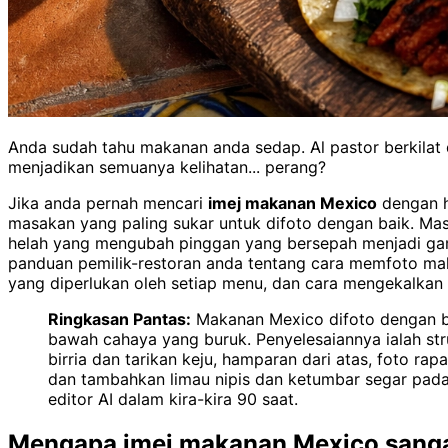
Anda sudah tahu makanan anda sedap. Al pastor berkilat 
menjadikan semuanya kelihatan... perang?
Jika anda pernah mencari
imej makanan Mexico
dengan h
masakan yang paling sukar untuk difoto dengan baik. Ma
helah yang mengubah pinggan yang bersepah menjadi g
panduan pemilik-restoran anda tentang cara memfoto m
yang diperlukan oleh setiap menu, dan cara mengekalkan 
Ringkasan Pantas:
Makanan Mexico difoto dengan bu
bawah cahaya yang buruk. Penyelesaiannya ialah stru
birria dan tarikan keju, hamparan dari atas, foto r
dan tambahkan limau nipis dan ketumbar segar pada 
editor AI dalam kira-kira 90 saat.
Mengapa imej makanan Mexico sangat