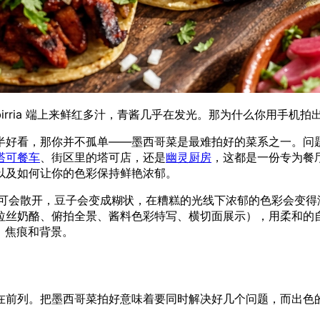
rria 端上来鲜红多汁，青酱几乎在发光。那为什么你用手机拍
半好看，那你并不孤单——墨西哥菜是最难拍好的菜系之一。问
塔可餐车
、街区里的塔可店，还是
幽灵厨房
，这都是一份专为餐
以及如何让你的色彩保持鲜艳浓郁。
塔可会散开，豆子会变成糊状，在糟糕的光线下浓郁的色彩会变
 蘸汁与拉丝奶酪、俯拍全景、酱料色彩特写、横切面展示），用柔
彩、焦痕和背景。
在前列。把墨西哥菜拍好意味着要同时解决好几个问题，而出色