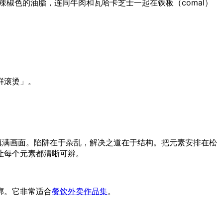
了辣椒色的油脂，连同牛肉和瓦哈卡芝士一起在铁板（comal）
鲜滚烫」。
性填满画面。陷阱在于杂乱，解决之道在于结构。把元素安排在松
让每个元素都清晰可辨。
廓。它非常适合
餐饮外卖作品集
。