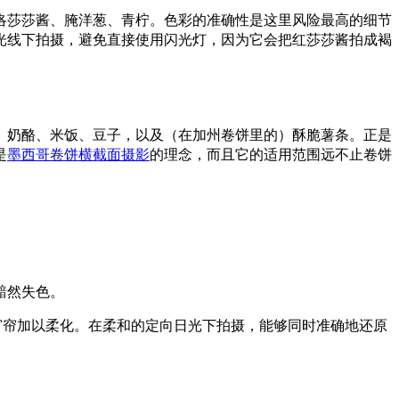
洛莎莎酱、腌洋葱、青柠。色彩的准确性是这里风险最高的细节
光线下拍摄，避免直接使用闪光灯，因为它会把红莎莎酱拍成褐
、奶酪、米饭、豆子，以及（在加州卷饼里的）酥脆薯条。正是
是
墨西哥卷饼横截面摄影
的理念，而且它的适用范围远不止卷饼
黯然失色。
窗帘加以柔化。在柔和的定向日光下拍摄，能够同时准确地还原