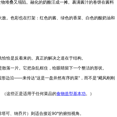
食物堆叠又塌陷。融化的奶酪汪成一摊。裹满酱汁的卷饼在酱料
大敌。色彩也在打架：红色的酱、绿色的香菜、白色的酸奶油和
法恰恰是反着来的。真正的解决之道在于结构。
是散落一片。它把杂乱框住，给眼睛留下一个整洁的形状。
圆形边沿——来传达"这是一盘井然有序的菜"，而不是"飓风刚刚
。（这些正是适用于任何菜品的
食物造型基本功
。）
一排塔可、纳乔片）则适合接近90°的俯拍视角。