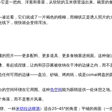
——它是一把肉、洋葱和香菜，从软软的玉米饼里溢出来。碗里的
—凑近看，它们就成了一片褐色的模糊，而糊状正是诱人照片的
光线下，很快就会变得浑浊。
。
庸的照片——更多配料、更多道具、更多食物塞进画面。这种做
叠、卷起或捏拢，让肉和莎莎酱被收纳在干净的边缘之内，而不
任何可用的边缘——盘沿、砂锅、烤肉纸，或是comal烤盘的
白的空间环绕在它周围。这种
负空间
能为眼睛提供一处休憩之地
个角落，而不是整片风暴。
卷饼、一杯
米切拉达啤酒
）适合25–45°的角度；平铺的画面（