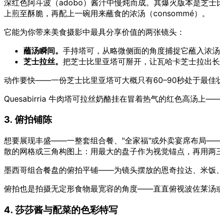
深红色阿斗波（adobo）酱汁中慢炖而成。其爆火版本是芝士比
上煎至酥脆，再配上一碗用来蘸食的浓汤（consommé）。
它能为你带来美食摄影中最具分享价值的两张镜头：
蘸汤瞬间。
手持塔可，从略微侧面的角度捕捉它蘸入浓汤
芝士拉丝。
把芝士比里亚塔可掰开，让瓦哈卡芝士拉出长
动作要快——一份芝士比里亚塔可大概只有60–90秒处于最
Quesabirria 牛肉塔可拉丝奶酪挂在冒着热气的红色高汤
3. 俯拍铺陈
想要展现丰盛——一整套组合餐、"全家福"或外卖宴席布局—
散的网格或三角构图上：用最大的盘子作为视觉锚点，再用两
墨西哥组合餐盘的俯拍平铺——为镜头摆放的恩奇拉达、米饭
俯拍也是拍摄无定形食物最宽容的角度——直直俯视波佐莱汤
4. 莎莎酱与配菜的色彩特写