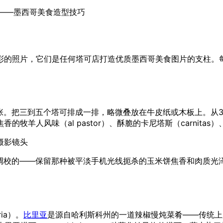
纸上——墨西哥美食造型技巧
彩的照片，它们是任何塔可店打造优质墨西哥美食图片的支柱。
张。把三到五个塔可排成一排，略微叠放在牛皮纸或木板上。从3
羊人风味（al pastor）、酥脆的卡尼塔斯（carnitas
摄影镜头
调校的——保留那种被平淡手机光线扼杀的玉米饼焦香和肉质光
ia）。
比里亚
是源自哈利斯科州的一道辣椒慢炖菜肴——传统上