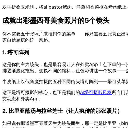
双手折叠玉米饼，将al pastor烤肉、洋葱和香菜框在烤肉
成就出彩墨西哥美食照片的5个镜头
你不需要五十张照片来推销你的菜单——你只需要五张真正出
家自信厨房的统一风格。
1. 塔可阵列
这是你的主力镜头，也是最容易让人在外卖App上点下单的一
排逐渐虚化拖出。变换不同的馅料，让色彩讲述一个故事——焦香的牧
牛皮纸上以低角度拍摄的五种不同街头塔可阵列——塔可菜单
这正是塔可摄影的核心，也正是我们的
AI塔可摄影风格
所专门
交动态和外卖App。
2. 比里亚蘸汤与拉丝芝士（让人疯传的那张照片）
如果说有哪道墨西哥菜天生为镜头而生，那一定是比里亚（birr