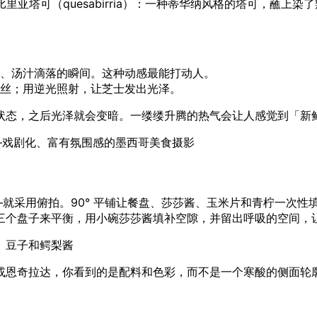
里亚塔可（quesabirria）：一种蒂华纳风格的塔可，蘸上染
、汤汁滴落的瞬间。这种动感最能打动人。
丝；用逆光照射，让芝士发出光泽。
佳状态，之后光泽就会变暗。一缕缕升腾的热气会让人感觉到「新
上——戏剧化、富有氛围感的墨西哥美食摄影
—就采用俯拍。90° 平铺让餐盘、莎莎酱、玉米片和青柠一次
三个盘子来平衡，用小碗莎莎酱填补空隙，并留出呼吸的空间，
、豆子和鳄梨酱
或恩奇拉达，你看到的是配料和色彩，而不是一个寒酸的侧面轮