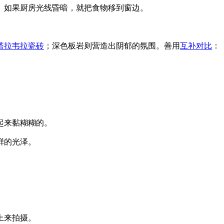
。如果厨房光线昏暗，就把食物移到窗边。
塔拉韦拉瓷砖
；深色板岩则营造出阴郁的氛围。善用
互补对比
：
起来黏糊糊的。
鲜的光泽。
上来拍摄。