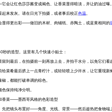
—它会让红色莎莎酱变成褐色、让香菜显得暗淡，并让奶油过曝
看起来发灰。请在日光下拍摄，或者事后校正
色温
。
会显得更出彩——做旧的木材、肉铺纸、赤陶土，或蓝黄相间的
30秒的造型。这里有几个快速小贴士：
菜留到最后，在拍摄前一刻再放上去，并拍干水分，以免它们看
前给菜肴最后挤上一点青柠汁，或轻轻喷上少许水，让它重现新
辣椒，都能打破单调的棕色。
颜色保持纯净分明。
和香菜——墨西哥风格的色彩造型
。先把镜头布置好——角度、光线、背景——然后趁热把食物端