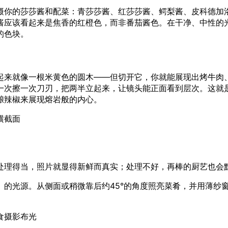
摄你的莎莎酱和配菜：青莎莎酱、红莎莎酱、鳄梨酱、皮科德加
酱应该看起来是焦香的红橙色，而非番茄酱色。在干净、中性的
的色块。
起来就像一根米黄色的圆木——但切开它，你就能展现出烤牛肉
一次擦一次刀刃，把两半立起来，让镜头能正面看到层次。这就
酿辣椒来展现熔岩般的内心。
横截面
处理得当，照片就显得新鲜而真实；处理不好，再棒的厨艺也会
）的光源。从侧面或稍微靠后约45°的角度照亮菜肴，并用薄纱
食摄影布光