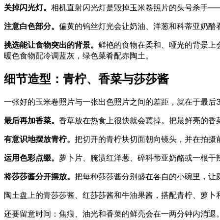
关掉闪光灯。
相机直射闪光灯是毁掉玉米卷照片的头号杀手—
注意白色部分。
偏黄的钨丝灯光会让奶油、洋葱和科蒂亚奶酪
挑选能让食物突出的背景。
鲜艳的食物在柔和、哑光的背景上
暖色食物配冷调蓝灰，绿色菜肴配赤陶土。
细节造型：青柠、香菜与莎莎酱
一张好的玉米卷照片与一张出色照片之间的差距，就在于最后
最后再加香菜。
香草放在热食上很快就会蔫掉。把最鲜亮的香
有意识地摆放青柠。
把切开的青柠块切面朝向镜头，并在拍摄
运用色彩点缀。
萝卜片、腌渍红洋葱、碎科蒂亚奶酪或一根干
将莎莎酱分开摆放。
把每种莎莎酱分别盛在各自的小碗里，让
陶土盘上的青莎莎酱、红莎莎酱和牛油果酱，搭配青柠、萝卜
还要留意时间：焦痕、油光和香菜的鲜亮会在一两分钟内消退