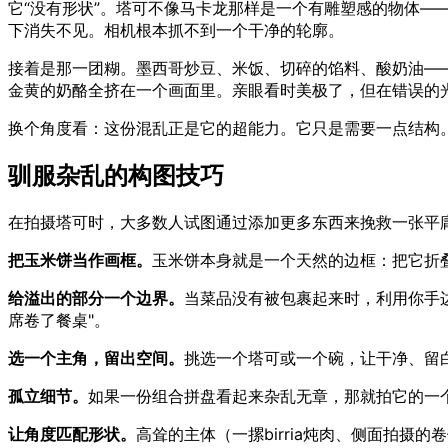
它“没有形状”。塔可不像马卡龙那样是一个有雕塑感的物体
下消失不见。相机根本抓不到一个干净的轮廓。
接着是那一团糊。墨西哥炒豆、米饭、切碎的馅料、酸奶油—
金黄的奶酪全挤在一个画面里。亲眼看时美极了，但在错误的
换个角度看：这份混乱正是它的超能力。它只是需要一点结构
驯服杂乱的构图技巧
在拍摄塔可时，大多数人试图通过添加更多东西来挽救一张平
把玉米饼当作画框。
玉米饼本身就是一个天然的边框：把它折
给溢出的部分一个边界。
当菜品没有被包裹起来时，利用你手边
席卷了餐桌"。
选一个主角，留出空间。
挑选一个塔可或一个碗，让干净、留
孤立细节。
如果一份组合拼盘看起来杂乱无章，那就拍它的一
让角度匹配形状。
高耸的主体（一摞birria炖肉、侧面拍摄的