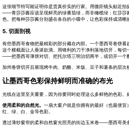
这张细节特写能证明你是货真价实的行家。用微距镜头贴近拍
——青莎莎酱应该呈现鲜亮的绿番茄绿，而非橄榄绿；红莎莎
色。把每种莎莎酱分别盛在各自的小碟中，让色彩保持成清晰
5. 切面剖视
有些墨西哥食物把最精彩的部分藏在内部。一个墨西哥卷饼看
这个横截面让人垂涎欲滴。用锋利的刀干净利落地切开，每切
——把墨西哥薄饼对切、把托尔塔三明治切两半，或切开一个
加州卷饼切开后展现烤牛肉、奶酪、米饭、豆子和薯条的层次
让墨西哥色彩保持鲜明而准确的布光
光线在这里至关重要，因为你要同时处理这么多鲜艳的色彩。
使用柔和的自然光。
一扇大窗户就是你拥有的最好（也最便宜
红、绿、白、金等色彩。
透过薄纱窗帘的柔和自然窗光照亮的街边玉米卷——墨西哥美