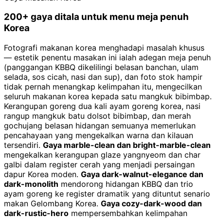
200+ gaya ditala untuk menu meja penuh
Korea
Fotografi makanan korea menghadapi masalah khusus
— estetik penentu masakan ini ialah adegan meja penuh
(panggangan KBBQ dikelilingi belasan banchan, ulam
selada, sos cicah, nasi dan sup), dan foto stok hampir
tidak pernah menangkap kelimpahan itu, mengecilkan
seluruh makanan korea kepada satu mangkuk bibimbap.
Kerangupan goreng dua kali ayam goreng korea, nasi
rangup mangkuk batu dolsot bibimbap, dan merah
gochujang belasan hidangan semuanya memerlukan
pencahayaan yang mengekalkan warna dan kilauan
tersendiri.
Gaya marble-clean dan bright-marble-clean
mengekalkan kerangupan glaze yangnyeom dan char
galbi dalam register cerah yang menjadi persaingan
dapur Korea moden.
Gaya dark-walnut-elegance dan
dark-monolith
mendorong hidangan KBBQ dan trio
ayam goreng ke register dramatik yang dituntut senario
makan Gelombang Korea.
Gaya cozy-dark-wood dan
dark-rustic-hero
mempersembahkan kelimpahan