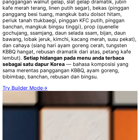
panggangan walnut gelap, slat gelap dramatik, jubin
kafe merah terang, linen putih segar), bekas (pinggan
panggang besi tuang, mangkuk batu dolsot hitam,
periuk tanah ttukbaegi, pinggan KFC putih, pinggan
banchan, mangkuk bingsu tinggi), prop (quenelle
gochujang, ssamjang, daun selada ssam, bijan, daun
bawang, lobak jeruk, kimchi, kacang merah, susu pekat),
dan cahaya (siang hari ayam goreng cerah, tungsten
KBBQ hangat, rebusan dramatik dari atas, petang kafe
lembut).
Setiap hidangan pada menu anda terbaca
sebagai satu dapur Korea
— bahasa komposisi yang
sama merentas panggangan KBBQ, ayam goreng,
bibimbap, banchan, rebusan dan bingsu.
Try Builder Mode
→