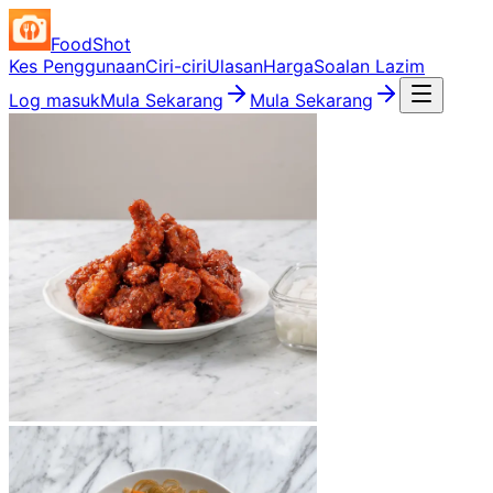
FoodShot
Kes Penggunaan
Ciri-ciri
Ulasan
Harga
Soalan Lazim
Log masuk
Mula Sekarang
Mula Sekarang