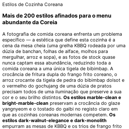
Estilos de Cozinha Coreana
Mais de 200 estilos afinados para o menu
abundante da Coreia
A fotografia de comida coreana enfrenta um problema
específico — a estética que define esta cozinha é a
cena da mesa cheia (uma grelha KBBQ rodeada por uma
dúzia de banchan, folhas de alface, molhos para
mergulhar, arroz e sopa), e as fotos de stock quase
nunca captam essa abundância, reduzindo toda a
comida coreana a uma única tigela de bibimbap. A
crocância de fritura dupla do frango frito coreano, o
arroz crocante da tigela de pedra do bibimbap dolsot e
o vermelho do gochujang de uma dúzia de pratos
precisam todos de uma iluminação que preserve a sua
cor e o seu brilho distintos.
Os estilos marble-clean e
bright-marble-clean
preservam a crocância do glaze
yangnyeom e o tostado do galbi no registo claro em
que as cozinhas coreanas modernas competem.
Os
estilos dark-walnut-elegance e dark-monolith
empurram as mesas de KBBQ e os trios de frango frito