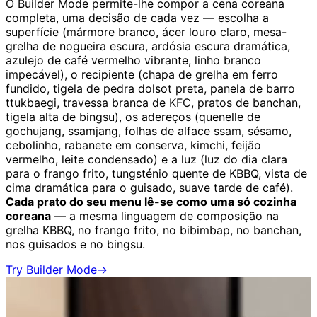
O Builder Mode permite-lhe compor a cena coreana
completa, uma decisão de cada vez — escolha a
superfície (mármore branco, ácer louro claro, mesa-
grelha de nogueira escura, ardósia escura dramática,
azulejo de café vermelho vibrante, linho branco
impecável), o recipiente (chapa de grelha em ferro
fundido, tigela de pedra dolsot preta, panela de barro
ttukbaegi, travessa branca de KFC, pratos de banchan,
tigela alta de bingsu), os adereços (quenelle de
gochujang, ssamjang, folhas de alface ssam, sésamo,
cebolinho, rabanete em conserva, kimchi, feijão
vermelho, leite condensado) e a luz (luz do dia clara
para o frango frito, tungsténio quente de KBBQ, vista de
cima dramática para o guisado, suave tarde de café).
Cada prato do seu menu lê-se como uma só cozinha
coreana
— a mesma linguagem de composição na
grelha KBBQ, no frango frito, no bibimbap, no banchan,
nos guisados e no bingsu.
Try Builder Mode
→