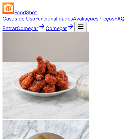
FoodShot
Casos de Uso
Funcionalidades
Avaliações
Preços
FAQ
Entrar
Começar
Começar