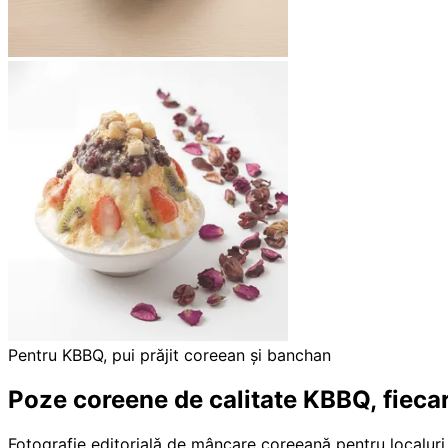
Pentru KBBQ, pui prăjit coreean și banchan
Poze coreene de calitate KBBQ,
fieca
Fotografie editorială de mâncare coreeană pentru localuri