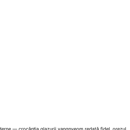
oderne — crocănția glazurii yangnyeom redată fidel, orezul