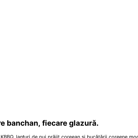
re banchan, fiecare glazură.
 KBBQ, lanțuri de pui prăjit coreean și bucătării coreene m