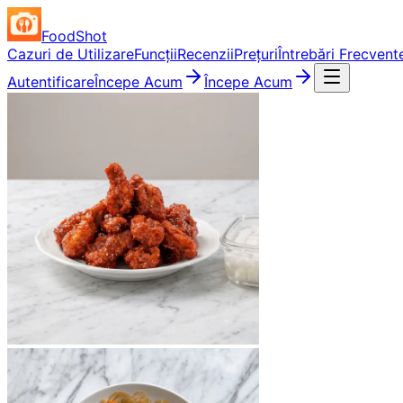
FoodShot
Cazuri de Utilizare
Funcții
Recenzii
Prețuri
Întrebări Frecvent
Autentificare
Începe Acum
Începe Acum