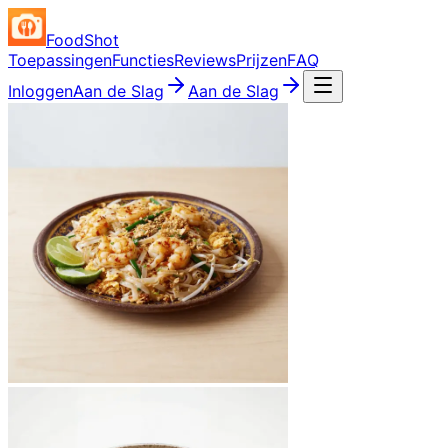
FoodShot
Toepassingen
Functies
Reviews
Prijzen
FAQ
Inloggen
Aan de Slag
Aan de Slag