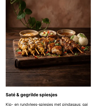
Saté & gegrilde spiesjes
Kip- en rundvlees-spiesjes met pindasaus; gai