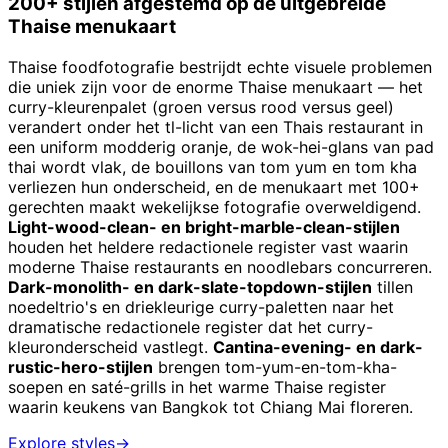
200+ stijlen afgestemd op de uitgebreide
Thaise menukaart
Thaise foodfotografie bestrijdt echte visuele problemen
die uniek zijn voor de enorme Thaise menukaart — het
curry-kleurenpalet (groen versus rood versus geel)
verandert onder het tl-licht van een Thais restaurant in
een uniform modderig oranje, de wok-hei-glans van pad
thai wordt vlak, de bouillons van tom yum en tom kha
verliezen hun onderscheid, en de menukaart met 100+
gerechten maakt wekelijkse fotografie overweldigend.
Light-wood-clean- en bright-marble-clean-stijlen
houden het heldere redactionele register vast waarin
moderne Thaise restaurants en noodlebars concurreren.
Dark-monolith- en dark-slate-topdown-stijlen
tillen
noedeltrio's en driekleurige curry-paletten naar het
dramatische redactionele register dat het curry-
kleuronderscheid vastlegt.
Cantina-evening- en dark-
rustic-hero-stijlen
brengen tom-yum-en-tom-kha-
soepen en saté-grills in het warme Thaise register
waarin keukens van Bangkok tot Chiang Mai floreren.
Explore styles
→