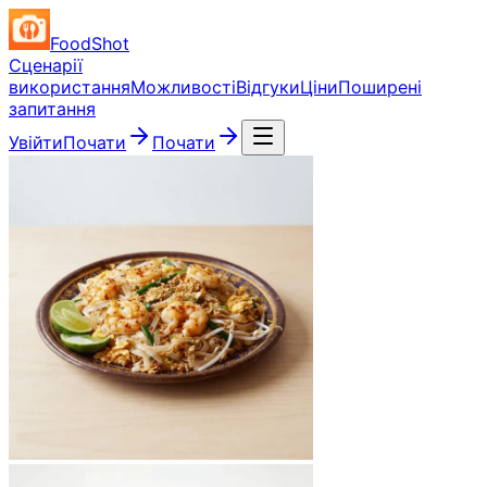
FoodShot
Сценарії
використання
Можливості
Відгуки
Ціни
Поширені
запитання
Увійти
Почати
Почати