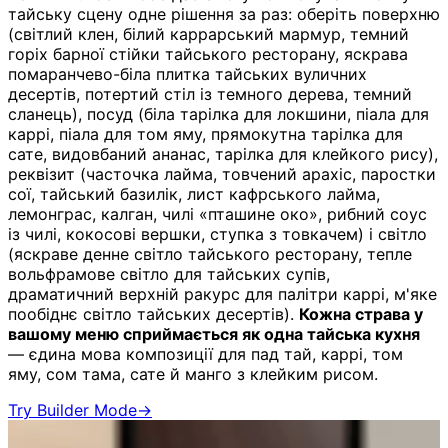
тайську сцену одне рішення за раз: оберіть поверхню
(світлий клен, білий каррарський мармур, темний
горіх барної стійки тайського ресторану, яскрава
помаранчево-біла плитка тайських вуличних
десертів, потертий стіл із темного дерева, темний
сланець), посуд (біла тарілка для локшини, піала для
каррі, піала для том яму, прямокутна тарілка для
сате, видовбаний ананас, тарілка для клейкого рису),
реквізит (часточка лайма, товчений арахіс, паростки
сої, тайський базилік, лист кафрського лайма,
лемонграс, калган, чилі «пташине око», рибний соус
із чилі, кокосові вершки, ступка з товкачем) і світло
(яскраве денне світло тайського ресторану, тепле
вольфрамове світло для тайських супів,
драматичний верхній ракурс для палітри каррі, м'яке
пообіднє світло тайських десертів).
Кожна страва у
вашому меню сприймається як одна тайська кухня
— єдина мова композиції для пад тай, каррі, том
яму, сом тама, сате й манго з клейким рисом.
Try Builder Mode
→