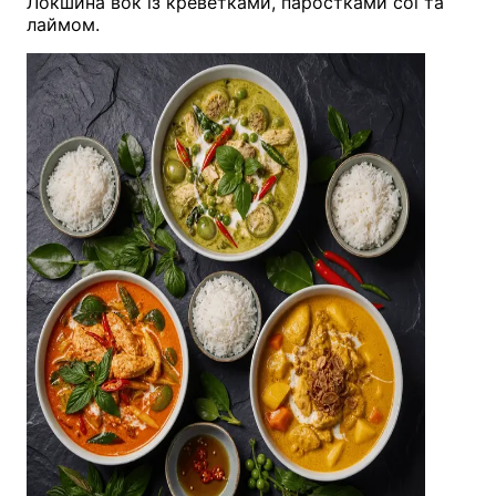
Локшина вок із креветками, паростками сої та
лаймом.