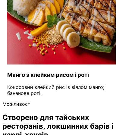
Манго з клейким рисом і роті
Кокосовий клейкий рис із віялом манго;
бананове роті.
Можливості
Створено для тайських
ресторанів, локшинних барів і
каррі-хаусів