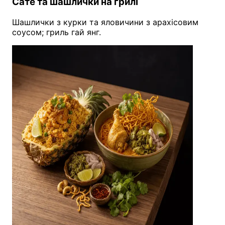
Сате та шашлички на грилі
Шашлички з курки та яловичини з арахісовим
соусом; гриль гай янг.