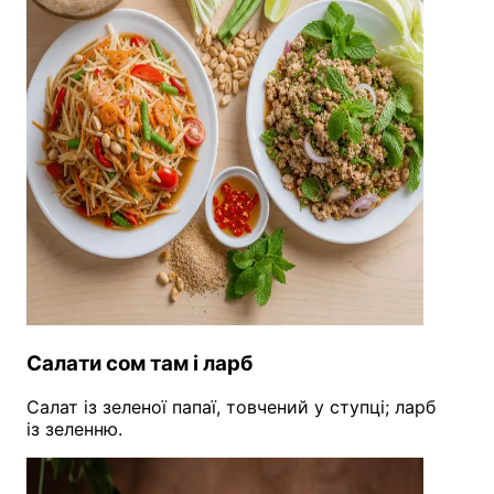
Салати сом там і ларб
Салат із зеленої папаї, товчений у ступці; ларб
із зеленню.