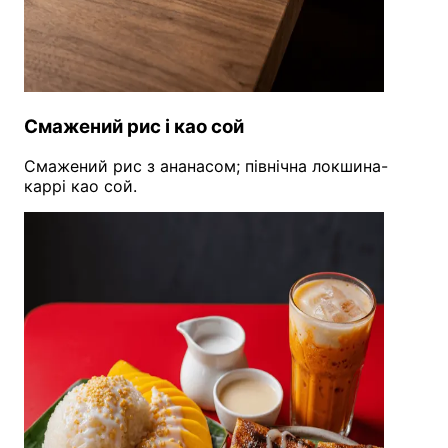
Смажений рис і као сой
Смажений рис з ананасом; північна локшина-
каррі као сой.