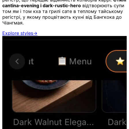
cantina-evening і dark-rustic-hero
відтворюють супи
том ям і том кха та грилі сате в теплому тайському
регістрі, у якому процвітають кухні від Бангкока до
Чіангмая.
Explore styles
→