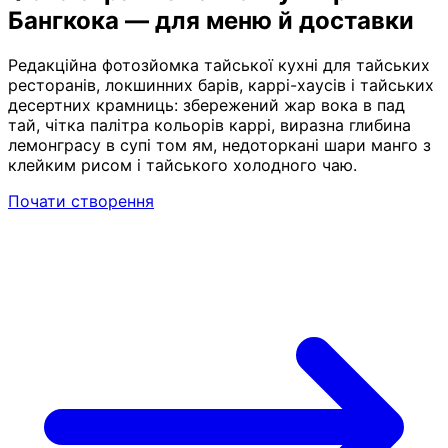
Бангкока — для меню й доставки
Редакційна фотозйомка тайської кухні для тайських
ресторанів, локшинних барів, каррі-хаусів і тайських
десертних крамниць: збережений жар вока в пад
тай, чітка палітра кольорів каррі, виразна глибина
лемонграсу в супі том ям, недоторкані шари манго з
клейким рисом і тайського холодного чаю.
Почати створення