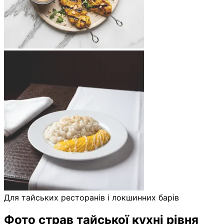
Для тайських ресторанів і локшинних барів
Фото страв тайської кухні рівня