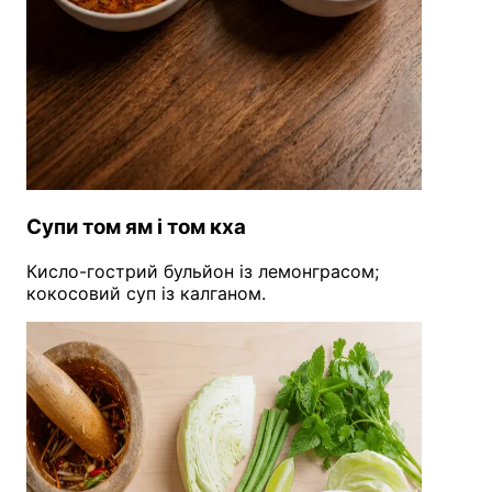
Супи том ям і том кха
Кисло-гострий бульйон із лемонграсом;
кокосовий суп із калганом.