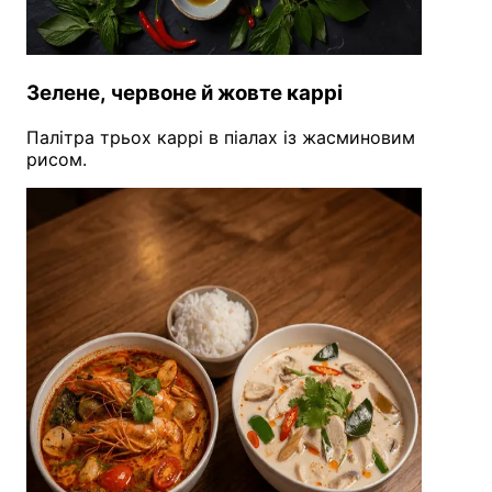
Зелене, червоне й жовте каррі
Палітра трьох каррі в піалах із жасминовим
рисом.