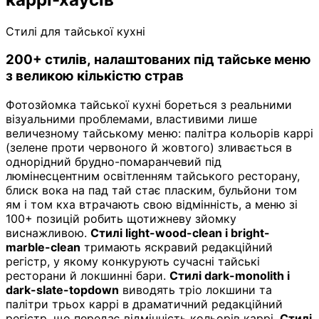
Стилі для тайської кухні
200+ стилів, налаштованих під тайське меню
з великою кількістю страв
Фотозйомка тайської кухні бореться з реальними
візуальними проблемами, властивими лише
величезному тайському меню: палітра кольорів каррі
(зелене проти червоного й жовтого) зливається в
однорідний брудно-помаранчевий під
люмінесцентним освітленням тайського ресторану,
блиск вока на пад тай стає пласким, бульйони том
ям і том кха втрачають свою відмінність, а меню зі
100+ позицій робить щотижневу зйомку
виснажливою.
Стилі light-wood-clean і bright-
marble-clean
тримають яскравий редакційний
регістр, у якому конкурують сучасні тайські
ресторани й локшинні бари.
Стилі dark-monolith і
dark-slate-topdown
виводять тріо локшини та
палітри трьох каррі в драматичний редакційний
регістр, що передає відмінність кольорів каррі.
Стилі