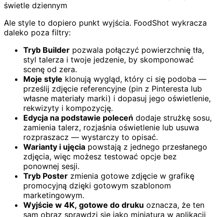
świetle dziennym
Ale style to dopiero punkt wyjścia. FoodShot wykracza
daleko poza filtry:
Tryb Builder
pozwala połączyć powierzchnię tła,
styl talerza i twoje jedzenie, by skomponować
scenę od zera.
Moje style
klonują wygląd, który ci się podoba —
prześlij zdjęcie referencyjne (pin z Pinteresta lub
własne materiały marki) i dopasuj jego oświetlenie,
rekwizyty i kompozycję.
Edycja na podstawie poleceń
dodaje strużkę sosu,
zamienia talerz, rozjaśnia oświetlenie lub usuwa
rozpraszacz — wystarczy to opisać.
Warianty i ujęcia
powstają z jednego przesłanego
zdjęcia, więc możesz testować opcje bez
ponownej sesji.
Tryb Poster
zmienia gotowe zdjęcie w grafikę
promocyjną dzięki gotowym szablonom
marketingowym.
Wyjście w 4K, gotowe do druku
oznacza, że ten
sam obraz sprawdzi się jako miniatura w aplikacji