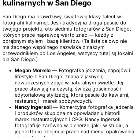
kulinarnych w San Diego
San Diego ma prawdziwy, światowej klasy talent w
fotografii kulinarnej. Jeśli tradycyjna droga pasuje do
twojego projektu, oto siedmiu fotografów z San Diego,
których prace naprawdę warto znać — każdy z
odrębnym stylem i bazą klientów. (Ta lista celowo nie
ma żadnego wspólnego nazwiska z naszym
przewodnikiem po Los Angeles; wszyscy tutaj są lokalni
dla San Diego.)
Megan Morello
— Fotografka jedzenia, napojów i
lifestyle z San Diego, znana z jasnych,
nowoczesnych zdjęć w naturalnym świetle. Jej
prace stawiają na czystą, świeżą gościnność i
edytorialową stylizację, która pasuje do kawiarni,
restauracji i marek spożywczych.
Nancy Ingersoll
— Komercyjna fotografka jedzenia
i produktów skupiona na opowiadaniu historii
marek restauracyjnych i CPG. Nancy Ingersoll
fotografuje zarówno w plenerze, jak i w studiu, a
jej portfolio obejmuje prace nad menu, opakowania