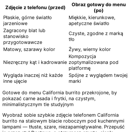
Obraz gotowy do menu
Zdjęcie z telefonu (przed)
(po)
Płaskie, górne światło
Miękkie, kierunkowe,
jarzeniowe
apetyczne światło
Zagracony blat lub
Czyste, zgodne z marką
stanowisko
tło
przygotowawcze
Matowy, szarawy kolor
Żywy, wierny kolor
Kompozycja
Niezręczny kąt i kadrowanie
zoptymalizowana pod
platformę
Wygląda inaczej niż każde
Spójne z wyglądem twojej
inne ujęcie
marki
Gotowe do menu California burrito przekrojone, by
pokazać carne asada i frytki, na czystym,
minimalistycznym tle studyjnym
Wyobraź sobie szybkie zdjęcie telefonem California
burrito na stalowym blacie roboczym pod kuchennymi
lampami — tłuste, szare, niezapamiętywalne. Przepuść