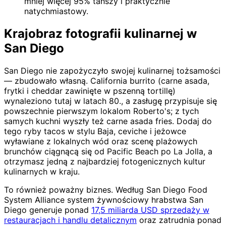
mniej więcej 95% tańszy i praktycznie
natychmiastowy.
Krajobraz fotografii kulinarnej w
San Diego
San Diego nie zapożyczyło swojej kulinarnej tożsamości
— zbudowało własną. California burrito (carne asada,
frytki i cheddar zawinięte w pszenną tortillę)
wynaleziono tutaj w latach 80., a zasługę przypisuje się
powszechnie pierwszym lokalom Roberto's; z tych
samych kuchni wyszły też carne asada fries. Dodaj do
tego ryby tacos w stylu Baja, ceviche i jeżowce
wyławiane z lokalnych wód oraz scenę plażowych
brunchów ciągnącą się od Pacific Beach po La Jolla, a
otrzymasz jedną z najbardziej fotogenicznych kultur
kulinarnych w kraju.
To również poważny biznes. Według San Diego Food
System Alliance system żywnościowy hrabstwa San
Diego generuje ponad
17,5 miliarda USD sprzedaży w
restauracjach i handlu detalicznym
oraz zatrudnia ponad