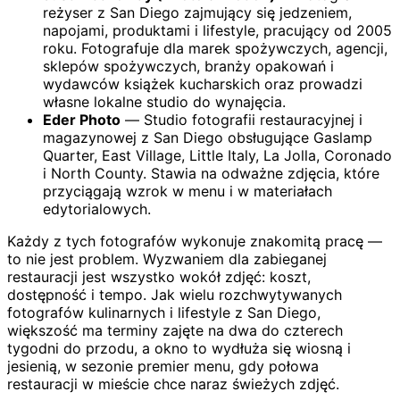
reżyser z San Diego zajmujący się jedzeniem,
napojami, produktami i lifestyle, pracujący od 2005
roku. Fotografuje dla marek spożywczych, agencji,
sklepów spożywczych, branży opakowań i
wydawców książek kucharskich oraz prowadzi
własne lokalne studio do wynajęcia.
Eder Photo
— Studio fotografii restauracyjnej i
magazynowej z San Diego obsługujące Gaslamp
Quarter, East Village, Little Italy, La Jolla, Coronado
i North County. Stawia na odważne zdjęcia, które
przyciągają wzrok w menu i w materiałach
edytorialowych.
Każdy z tych fotografów wykonuje znakomitą pracę —
to nie jest problem. Wyzwaniem dla zabieganej
restauracji jest wszystko wokół zdjęć: koszt,
dostępność i tempo. Jak wielu rozchwytywanych
fotografów kulinarnych i lifestyle z San Diego,
większość ma terminy zajęte na dwa do czterech
tygodni do przodu, a okno to wydłuża się wiosną i
jesienią, w sezonie premier menu, gdy połowa
restauracji w mieście chce naraz świeżych zdjęć.