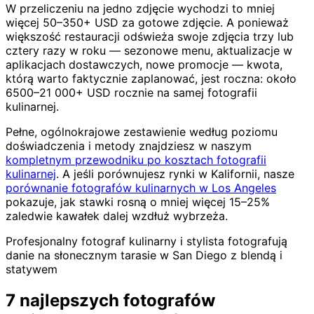
W przeliczeniu na jedno zdjęcie wychodzi to mniej
więcej 50–350+ USD za gotowe zdjęcie. A ponieważ
większość restauracji odświeża swoje zdjęcia trzy lub
cztery razy w roku — sezonowe menu, aktualizacje w
aplikacjach dostawczych, nowe promocje — kwota,
którą warto faktycznie zaplanować, jest roczna: około
6500–21 000+ USD rocznie na samej fotografii
kulinarnej.
Pełne, ogólnokrajowe zestawienie według poziomu
doświadczenia i metody znajdziesz w naszym
kompletnym przewodniku po kosztach fotografii
kulinarnej
. A jeśli porównujesz rynki w Kalifornii, nasze
porównanie fotografów kulinarnych w Los Angeles
pokazuje, jak stawki rosną o mniej więcej 15–25%
zaledwie kawałek dalej wzdłuż wybrzeża.
Profesjonalny fotograf kulinarny i stylista fotografują
danie na słonecznym tarasie w San Diego z blendą i
statywem
7 najlepszych fotografów