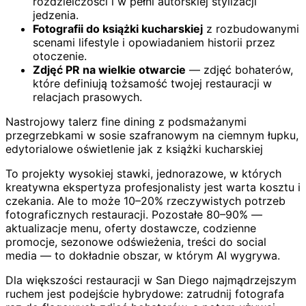
rozdzielczości i w pełni autorskiej stylizacji
jedzenia.
Fotografii do książki kucharskiej
z rozbudowanymi
scenami lifestyle i opowiadaniem historii przez
otoczenie.
Zdjęć PR na wielkie otwarcie
— zdjęć bohaterów,
które definiują tożsamość twojej restauracji w
relacjach prasowych.
Nastrojowy talerz fine dining z podsmażanymi
przegrzebkami w sosie szafranowym na ciemnym łupku,
edytorialowe oświetlenie jak z książki kucharskiej
To projekty wysokiej stawki, jednorazowe, w których
kreatywna ekspertyza profesjonalisty jest warta kosztu i
czekania. Ale to może 10–20% rzeczywistych potrzeb
fotograficznych restauracji. Pozostałe 80–90% —
aktualizacje menu, oferty dostawcze, codzienne
promocje, sezonowe odświeżenia, treści do social
media — to dokładnie obszar, w którym AI wygrywa.
Dla większości restauracji w San Diego najmądrzejszym
ruchem jest podejście hybrydowe: zatrudnij fotografa