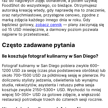
raz do flagowych zdjęć bohaterów, a potem używaj
FoodShot do wszystkiego, co bieżące. Otrzymujesz
autorską kreację wtedy, gdy naprawdę ma to znaczenie,
oraz natychmiastowe, przystępne cenowo, zgodne z
marką zdjęcia każdego innego dnia w roku. Gdy
będziesz gotowy,
zobacz cennik
— plany zaczynają się
od 15 USD miesięcznie, a darmowy poziom pozwala
najpierw to przetestować.
Często zadawane pytania
Ile kosztuje fotograf kulinarny w San Diego?
Fotograf kulinarny w San Diego pobiera zwykle 600–
1200 USD za sesję (czas plus podstawowa obróbka) lub
około 700–1500 USD za półdniową sesję w plenerze. Po
doliczeniu stylisty jedzenia, oświetlenia lub wynajmu
studia, rekwizytów, asystenta i retuszu pełna sesja
kosztuje zwykle 2150–5300+ USD. Wychodzi to mniej
więcej 50–350+ USD za gotowe zdjęcie, a większość
restauracji potrzebuje trzech do czterech sesji rocznie.