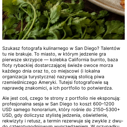
Szukasz fotografa kulinarnego w San Diego? Talentów
tu nie brakuje. To miasto, w którym jedzenie gra
pierwsze skrzypce — kolebka California burrito, baza
floty rybackiej dostarczającej świeże owoce morza
każdego dnia oraz to, co miejscowi (i lokalna
organizacja turystyczna) nazywają stolicą piwa
rzemieślniczego Ameryki. Tutejsi fotografowie są
naprawdę znakomici, a ich portfolio to potwierdza.
Ale jest coś, czego te strony z portfolio nie eksponują:
profesjonalna sesja w San Diego to koszt 600–1200
USD samego honorarium, który rośnie do 2150–5300+
USD, gdy doliczysz stylistę jedzenia, oświetlenie,
rekwizyty i retusz, a termin rezerwuje się zwykle z dwu-
do czterotygodniowym wyprzedzeniem. W przypadku