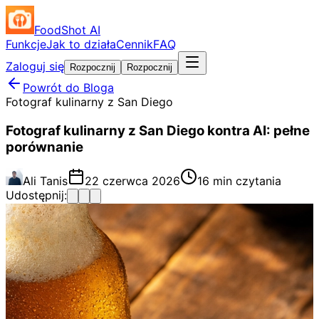
FoodShot AI
Funkcje
Jak to działa
Cennik
FAQ
Zaloguj się
Rozpocznij
Rozpocznij
Powrót do Bloga
Fotograf kulinarny z San Diego
Fotograf kulinarny z San Diego kontra AI: pełne
porównanie
Ali Tanis
22 czerwca 2026
16 min czytania
Udostępnij: