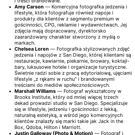
i treści brandowane.
Amy Carson
— Komercyjna fotografka jedzenia i
lifestyle, która fotografuje również napoje i
produkty dla klientów z segmentu premium w
gościnności, CPG, reklamie i wydawnictwach. Jej
zdjęcia mają dopracowany, dyrektorsko
zaaranżowany charakter stworzony z myślą o
markach.
Chelsea Loren
— Fotografka stylizowanych zdjęć
jedzenia i napojów z San Diego, której klientami są
restauracje, kawiarnie, piekarnie, browary, koktajl-
bary, luksusowe hotele i organizacje turystyczne.
Świetnie radzi sobie z pracą edytorialową, ujęciami
lifestyle „z rękami w ruchu" i brandowanymi
treściami do mediów społecznościowych.
Marshall Williams
— Fotograf wykształcony w
Brooks Institute, który od mniej więcej trzech
dekad prowadzi studio w San Diego. Specjalizuje
się w lifestyle, jedzeniu i gościnności z lekką,
naturalną estetyką, a wśród jego komercyjnych
klientów znalazły się marki takie jak Jack in the
Box, Qdoba, Hilton i Marriott.
Justin Galloway (Photo & Motion)
— Fotograf i