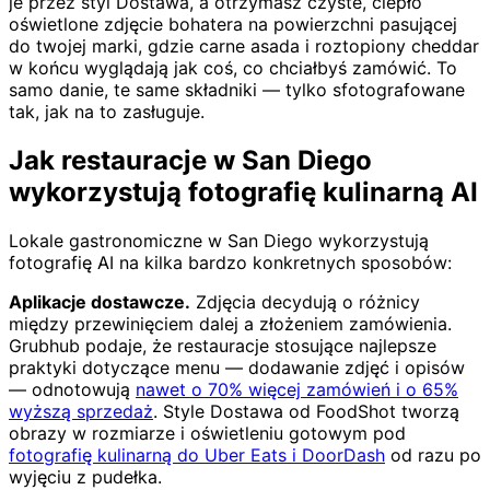
je przez styl Dostawa, a otrzymasz czyste, ciepło
oświetlone zdjęcie bohatera na powierzchni pasującej
do twojej marki, gdzie carne asada i roztopiony cheddar
w końcu wyglądają jak coś, co chciałbyś zamówić. To
samo danie, te same składniki — tylko sfotografowane
tak, jak na to zasługuje.
Jak restauracje w San Diego
wykorzystują fotografię kulinarną AI
Lokale gastronomiczne w San Diego wykorzystują
fotografię AI na kilka bardzo konkretnych sposobów:
Aplikacje dostawcze.
Zdjęcia decydują o różnicy
między przewinięciem dalej a złożeniem zamówienia.
Grubhub podaje, że restauracje stosujące najlepsze
praktyki dotyczące menu — dodawanie zdjęć i opisów
— odnotowują
nawet o 70% więcej zamówień i o 65%
wyższą sprzedaż
. Style Dostawa od FoodShot tworzą
obrazy w rozmiarze i oświetleniu gotowym pod
fotografię kulinarną do Uber Eats i DoorDash
od razu po
wyjęciu z pudełka.