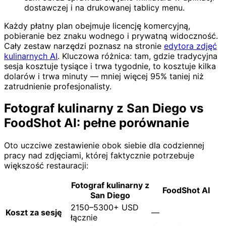
dostawczej i na drukowanej tablicy menu.
Każdy płatny plan obejmuje licencję komercyjną,
pobieranie bez znaku wodnego i prywatną widoczność.
Cały zestaw narzędzi poznasz na stronie
edytora zdjęć
kulinarnych AI
. Kluczowa różnica: tam, gdzie tradycyjna
sesja kosztuje tysiące i trwa tygodnie, to kosztuje kilka
dolarów i trwa minuty — mniej więcej 95% taniej niż
zatrudnienie profesjonalisty.
Fotograf kulinarny z San Diego vs
FoodShot AI: pełne porównanie
Oto uczciwe zestawienie obok siebie dla codziennej
pracy nad zdjęciami, której faktycznie potrzebuje
większość restauracji:
Fotograf kulinarny z
FoodShot AI
San Diego
2150–5300+ USD
Koszt za sesję
—
łącznie