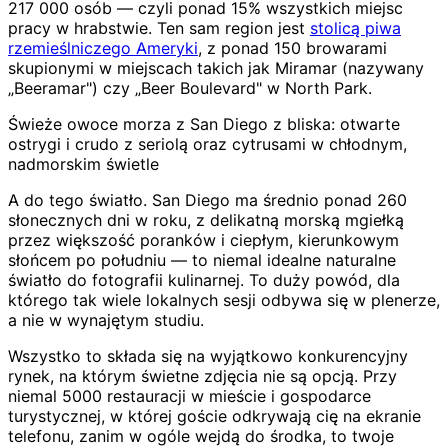
217 000 osób — czyli ponad 15% wszystkich miejsc
pracy w hrabstwie. Ten sam region jest
stolicą piwa
rzemieślniczego Ameryki
, z ponad 150 browarami
skupionymi w miejscach takich jak Miramar (nazywany
„Beeramar") czy „Beer Boulevard" w North Park.
Świeże owoce morza z San Diego z bliska: otwarte
ostrygi i crudo z seriolą oraz cytrusami w chłodnym,
nadmorskim świetle
A do tego światło. San Diego ma średnio ponad 260
słonecznych dni w roku, z delikatną morską mgiełką
przez większość poranków i ciepłym, kierunkowym
słońcem po południu — to niemal idealne naturalne
światło do fotografii kulinarnej. To duży powód, dla
którego tak wiele lokalnych sesji odbywa się w plenerze,
a nie w wynajętym studiu.
Wszystko to składa się na wyjątkowo konkurencyjny
rynek, na którym świetne zdjęcia nie są opcją. Przy
niemal 5000 restauracji w mieście i gospodarce
turystycznej, w której goście odkrywają cię na ekranie
telefonu, zanim w ogóle wejdą do środka, to twoje