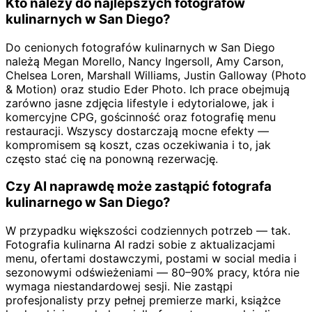
Kto należy do najlepszych fotografów
kulinarnych w San Diego?
Do cenionych fotografów kulinarnych w San Diego
należą Megan Morello, Nancy Ingersoll, Amy Carson,
Chelsea Loren, Marshall Williams, Justin Galloway (Photo
& Motion) oraz studio Eder Photo. Ich prace obejmują
zarówno jasne zdjęcia lifestyle i edytorialowe, jak i
komercyjne CPG, gościnność oraz fotografię menu
restauracji. Wszyscy dostarczają mocne efekty —
kompromisem są koszt, czas oczekiwania i to, jak
często stać cię na ponowną rezerwację.
Czy AI naprawdę może zastąpić fotografa
kulinarnego w San Diego?
W przypadku większości codziennych potrzeb — tak.
Fotografia kulinarna AI radzi sobie z aktualizacjami
menu, ofertami dostawczymi, postami w social media i
sezonowymi odświeżeniami — 80–90% pracy, która nie
wymaga niestandardowej sesji. Nie zastąpi
profesjonalisty przy pełnej premierze marki, książce