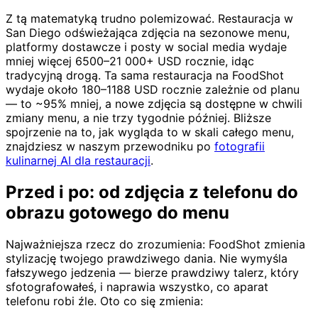
Z tą matematyką trudno polemizować. Restauracja w
San Diego odświeżająca zdjęcia na sezonowe menu,
platformy dostawcze i posty w social media wydaje
mniej więcej 6500–21 000+ USD rocznie, idąc
tradycyjną drogą. Ta sama restauracja na FoodShot
wydaje około 180–1188 USD rocznie zależnie od planu
— to ~95% mniej, a nowe zdjęcia są dostępne w chwili
zmiany menu, a nie trzy tygodnie później. Bliższe
spojrzenie na to, jak wygląda to w skali całego menu,
znajdziesz w naszym przewodniku po
fotografii
kulinarnej AI dla restauracji
.
Przed i po: od zdjęcia z telefonu do
obrazu gotowego do menu
Najważniejsza rzecz do zrozumienia: FoodShot zmienia
stylizację twojego prawdziwego dania. Nie wymyśla
fałszywego jedzenia — bierze prawdziwy talerz, który
sfotografowałeś, i naprawia wszystko, co aparat
telefonu robi źle. Oto co się zmienia: