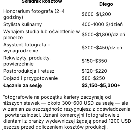
Składnik kosztów
Diego
Honorarium fotografa (2–4
$600–$1,200
godziny)
Stylista kulinarny
400–1000 $/dzień
Wynajem studia lub oświetlenie w
$500–$1,800/dzień
plenerze
Asystent fotografa +
$300–$450/dzień
wynagrodzenie
Rekwizyty, produkty,
$150–$350
powierzchnie
Postprodukcja i retusz
$120–$220
Dojazd i przygotowanie
$80–$250
Łącznie za sesję
$2,150–$5,300+
Fotografowie na początku kariery zaczynają od
niższych stawek — około 300–600 USD za sesję — ale
w zamian za oszczędność rezygnujesz z doświadczenia
i powtarzalności. Uznani komercyjni fotografowie z
klientami z branży wydawniczej żądają ponad 1200 USD
jeszcze przed doliczeniem kosztów produkcji.