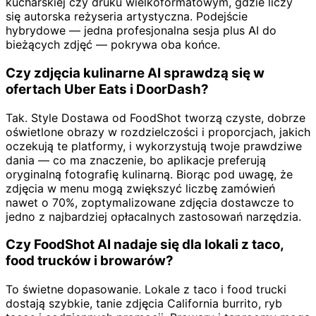
kucharskiej czy druku wielkoformatowym, gdzie liczy
się autorska reżyseria artystyczna. Podejście
hybrydowe — jedna profesjonalna sesja plus AI do
bieżących zdjęć — pokrywa oba końce.
Czy zdjęcia kulinarne AI sprawdzą się w
ofertach Uber Eats i DoorDash?
Tak. Style Dostawa od FoodShot tworzą czyste, dobrze
oświetlone obrazy w rozdzielczości i proporcjach, jakich
oczekują te platformy, i wykorzystują twoje prawdziwe
dania — co ma znaczenie, bo aplikacje preferują
oryginalną fotografię kulinarną. Biorąc pod uwagę, że
zdjęcia w menu mogą zwiększyć liczbę zamówień
nawet o 70%, zoptymalizowane zdjęcia dostawcze to
jedno z najbardziej opłacalnych zastosowań narzędzia.
Czy FoodShot AI nadaje się dla lokali z taco,
food trucków i browarów?
To świetne dopasowanie. Lokale z taco i food trucki
dostają szybkie, tanie zdjęcia California burrito, ryb