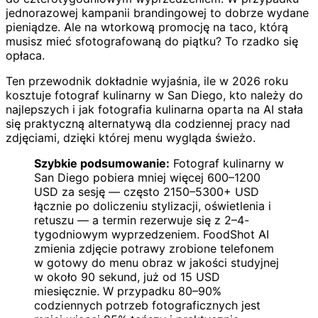
jednorazowej kampanii brandingowej to dobrze wydane
pieniądze. Ale na wtorkową promocję na taco, którą
musisz mieć sfotografowaną do piątku? To rzadko się
opłaca.
Ten przewodnik dokładnie wyjaśnia, ile w 2026 roku
kosztuje fotograf kulinarny w San Diego, kto należy do
najlepszych i jak fotografia kulinarna oparta na AI stała
się praktyczną alternatywą dla codziennej pracy nad
zdjęciami, dzięki której menu wygląda świeżo.
Szybkie podsumowanie:
Fotograf kulinarny w
San Diego pobiera mniej więcej 600–1200
USD za sesję — często 2150–5300+ USD
łącznie po doliczeniu stylizacji, oświetlenia i
retuszu — a termin rezerwuje się z 2–4-
tygodniowym wyprzedzeniem. FoodShot AI
zmienia zdjęcie potrawy zrobione telefonem
w gotowy do menu obraz w jakości studyjnej
w około 90 sekund, już od 15 USD
miesięcznie. W przypadku 80–90%
codziennych potrzeb fotograficznych jest