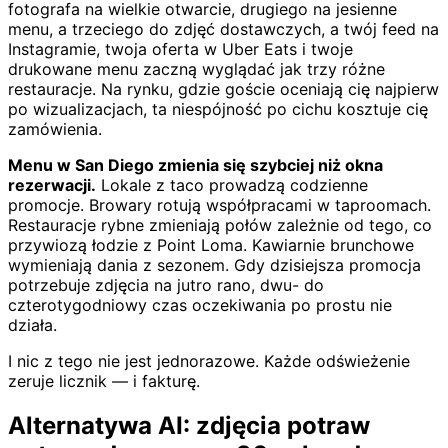
fotografa na wielkie otwarcie, drugiego na jesienne
menu, a trzeciego do zdjęć dostawczych, a twój feed na
Instagramie, twoja oferta w Uber Eats i twoje
drukowane menu zaczną wyglądać jak trzy różne
restauracje. Na rynku, gdzie goście oceniają cię najpierw
po wizualizacjach, ta niespójność po cichu kosztuje cię
zamówienia.
Menu w San Diego zmienia się szybciej niż okna
rezerwacji.
Lokale z taco prowadzą codzienne
promocje. Browary rotują współpracami w taproomach.
Restauracje rybne zmieniają połów zależnie od tego, co
przywiozą łodzie z Point Loma. Kawiarnie brunchowe
wymieniają dania z sezonem. Gdy dzisiejsza promocja
potrzebuje zdjęcia na jutro rano, dwu- do
czterotygodniowy czas oczekiwania po prostu nie
działa.
I nic z tego nie jest jednorazowe. Każde odświeżenie
zeruje licznik — i fakturę.
Alternatywa AI: zdjęcia potraw