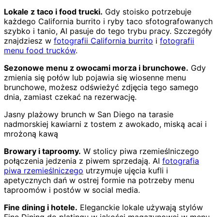
Lokale z taco i food trucki.
Gdy stoisko potrzebuje
każdego California burrito i ryby taco sfotografowanych
szybko i tanio, AI pasuje do tego trybu pracy. Szczegóły
znajdziesz w
fotografii California burrito
i
fotografii
menu food trucków
.
Sezonowe menu z owocami morza i brunchowe.
Gdy
zmienia się połów lub pojawia się wiosenne menu
brunchowe, możesz odświeżyć zdjęcia tego samego
dnia, zamiast czekać na rezerwację.
Jasny plażowy brunch w San Diego na tarasie
nadmorskiej kawiarni z tostem z awokado, miską acai i
mrożoną kawą
Browary i taproomy.
W stolicy piwa rzemieślniczego
połączenia jedzenia z piwem sprzedają. AI
fotografia
piwa rzemieślniczego
utrzymuje ujęcia kufli i
apetycznych dań w ostrej formie na potrzeby menu
taproomów i postów w social media.
Fine dining i hotele.
Eleganckie lokale używają stylów
Fine Dining do platingu w jakości magazynowej w menu,