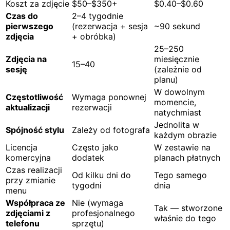
Koszt za zdjęcie
$50–$350+
$0.40–$0.60
Czas do
2–4 tygodnie
pierwszego
(rezerwacja + sesja
~90 sekund
zdjęcia
+ obróbka)
25–250
Zdjęcia na
miesięcznie
15–40
sesję
(zależnie od
planu)
W dowolnym
Częstotliwość
Wymaga ponownej
momencie,
aktualizacji
rezerwacji
natychmiast
Jednolita w
Spójność stylu
Zależy od fotografa
każdym obrazie
Licencja
Często jako
W zestawie na
komercyjna
dodatek
planach płatnych
Czas realizacji
Od kilku dni do
Tego samego
przy zmianie
tygodni
dnia
menu
Współpraca ze
Nie (wymaga
Tak — stworzone
zdjęciami z
profesjonalnego
właśnie do tego
telefonu
sprzętu)