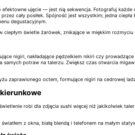
no efektowne ujęcie — jest nią sekwencja. Fotografuj każde
 przez cały posiłek. Spójność jest wszystkim; jedna ciepła
 menu degustacyjnym.
 w ciepłym świetle żarówek, znikające w miękkim rozmyciu
ujące nigiri, nakładające pędzelkiem nikiri czy prowadząc
ia samych potraw na talerzu. Zwiększ czas otwarcia migawk
 ryżu zaprawionego octem, formujące nigiri na cedrowej lad
i kierunkowe
ietlenie robi dla zdjęcia sushi więcej niż jakikolwiek tale
 światłem z okna, białą blendą i telefonem na małym staty