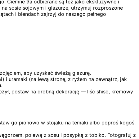
. Ciemne tła odbierane są też jako ekskluzywne i
sy na sosie sojowym i glazurze, utrzymuj rozproszone
kątach i blendach zajrzyj do naszego pełnego
 zdjęciem, aby uzyskać świeżą glazurę.
) i uramaki (na lewą stronę, z ryżem na zewnątrz, jak
.
wiczył, postaw na drobną dekorację — liść shiso, kremowy
Ustaw go pionowo w stojaku na temaki albo poproś kogoś,
ęgorzem, polewą z sosu i posypką z tobiko. Fotografuj z