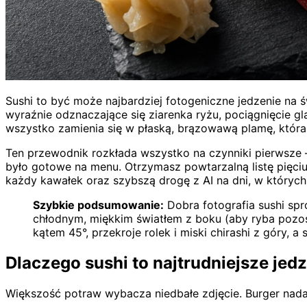
Sushi to być może najbardziej fotogeniczne jedzenie na św
wyraźnie odznaczające się ziarenka ryżu, pociągnięcie gla
wszystko zamienia się w płaską, brązowawą plamę, która ma
Ten przewodnik rozkłada wszystko na czynniki pierwsze — n
było gotowe na menu. Otrzymasz powtarzalną listę pięciu 
każdy kawałek oraz szybszą drogę z AI na dni, w których 
Szybkie podsumowanie:
Dobra fotografia sushi spro
chłodnym, miękkim światłem z boku (aby ryba pozosta
kątem 45°, przekroje rolek i miski chirashi z góry, a
Dlaczego sushi to najtrudniejsze jed
Większość potraw wybacza niedbałe zdjęcie. Burger nadal