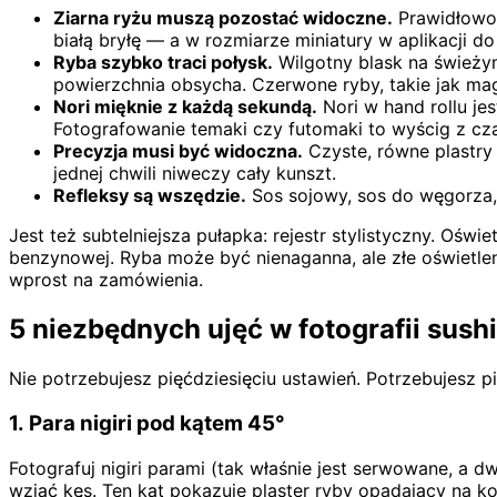
Ziarna ryżu muszą pozostać widoczne.
Prawidłowo 
białą bryłę — a w rozmiarze miniatury w aplikacji d
Ryba szybko traci połysk.
Wilgotny blask na świeżym 
powierzchnia obsycha. Czerwone ryby, takie jak ma
Nori mięknie z każdą sekundą.
Nori w hand rollu je
Fotografowanie temaki czy futomaki to wyścig z cz
Precyzja musi być widoczna.
Czyste, równe plastry 
jednej chwili niweczy cały kunszt.
Refleksy są wszędzie.
Sos sojowy, sos do węgorza, g
Jest też subtelniejsza pułapka: rejestr stylistyczny. Ośw
benzynowej. Ryba może być nienaganna, ale złe oświetleni
wprost na zamówienia.
5 niezbędnych ujęć w fotografii sushi
Nie potrzebujesz pięćdziesięciu ustawień. Potrzebujesz 
1. Para nigiri pod kątem 45°
Fotografuj nigiri parami (tak właśnie jest serwowane, a d
wziąć kęs. Ten kąt pokazuje plaster ryby opadający na k