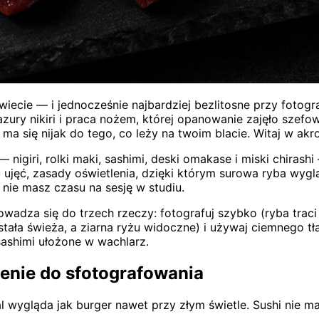
iecie — i jednocześnie najbardziej bezlitosne przy fotogra
zury nikiri i praca nożem, której opanowanie zajęło szefowi
 się nijak do tego, co leży na twoim blacie. Witaj w akrob
igiri, rolki maki, sashimi, deski omakase i miski chirashi
ujęć, zasady oświetlenia, dzięki którym surowa ryba wyglą
nie masz czasu na sesję w studiu.
wadza się do trzech rzeczy: fotografuj szybko (ryba traci 
ła świeża, a ziarna ryżu widoczne) i używaj ciemnego tła 
 sashimi ułożone w wachlarz.
zenie do sfotografowania
 wygląda jak burger nawet przy złym świetle. Sushi nie ma