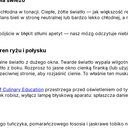
ała świeżo
 chłodna w tonacji. Ciepłe, żółte światło — jak większość 
lans bieli w stronę neutralnej lub bardzo lekko chłodnej, a
ójście w błękit stłumi apetyt — nasz mózg odczytuje niebi
ren ryżu i połysku
alne światło z dużego okna. Twarde światło wypala wilgotne
ło z boku. Rozprosz to jasne okno cienką firanką (lub użyj
eciwnej stronie, aby rozjaśnić cienie. To właśnie ten musk
of Culinary Education
przestrzega przed oświetleniem od ty
k robisz, wyłącz lampę błyskową aparatu: spłaszcza danie,
owego tuńczyka, pomarańczowego łososia i jaskrawe tobiko