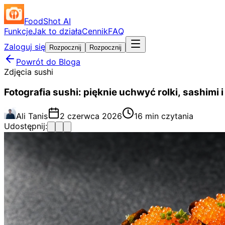
FoodShot AI
Funkcje
Jak to działa
Cennik
FAQ
Zaloguj się
Rozpocznij
Rozpocznij
Powrót do Bloga
Zdjęcia sushi
Fotografia sushi: pięknie uchwyć rolki, sashimi 
Ali Tanis
2 czerwca 2026
16 min czytania
Udostępnij: