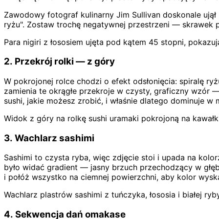
Zawodowy fotograf kulinarny Jim Sullivan doskonale ują
ryżu". Zostaw trochę negatywnej przestrzeni — skrawek pu
Para nigiri z łososiem ujęta pod kątem 45 stopni, pokazu
2. Przekrój rolki — z góry
W pokrojonej rolce chodzi o efekt odsłonięcia: spiralę ry
zamienia te okrągłe przekroje w czysty, graficzny wzór —
sushi, jakie możesz zrobić, i właśnie dlatego dominuje w
Widok z góry na rolkę sushi uramaki pokrojoną na kawałki
3. Wachlarz sashimi
Sashimi to czysta ryba, więc zdjęcie stoi i upada na kolo
było widać gradient — jasny brzuch przechodzący w głębo
i połóż wszystko na ciemnej powierzchni, aby kolor wysk
Wachlarz plastrów sashimi z tuńczyka, łososia i białej ry
4. Sekwencja dań omakase