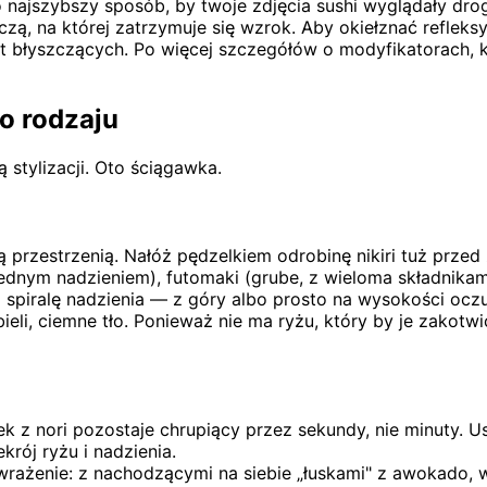
ajszybszy sposób, by twoje zdjęcia sushi wyglądały drogo
eczą, na której zatrzymuje się wzrok. Aby okiełznać reflek
ast błyszczących. Po więcej szczegółów o modyfikatorach, 
go rodzaju
stylizacji. Oto ściągawka.
przestrzenią. Nałóż pędzelkiem odrobinę nikiri tuż przed
ednym nadzieniem), futomaki (grube, z wieloma składnikami
isz spiralę nadzienia — z góry albo prosto na wysokości oczu
ieli, ciemne tło. Ponieważ nie ma ryżu, który by je zakot
ek z nori pozostaje chrupiący przez sekundy, nie minuty. 
krój ryżu i nadzienia.
rażenie: z nachodzącymi na siebie „łuskami" z awokado, w