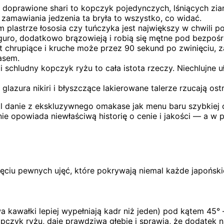
doprawione shari to kopczyk pojedynczych, lśniących ziar
o zamawiania jedzenia ta bryła to wszystko, co widać.
plastrze łososia czy tuńczyka jest największy w chwili po
guro, dodatkowo brązowieją i robią się mętne pod bezpoś
st chrupiące i kruche może przez 90 sekund po zwinięciu, 
asem.
i schludny kopczyk ryżu to cała istota rzeczy. Niechlujne
lazura nikiri i błyszczące lakierowane talerze rzucają ostr
ietl danie z ekskluzywnego omakase jak menu baru szybkiej o
e opowiada niewłaściwą historię o cenie i jakości — a w pr
pięciu pewnych ujęć, które pokrywają niemal każde japońsk
wa kawałki lepiej wypełniają kadr niż jeden) pod kątem 45° 
opczyk ryżu, daje prawdziwą głębię i sprawia, że dodatek