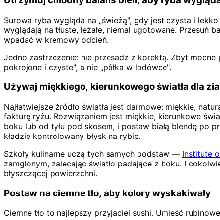
Utrzymuj chłodny balans bieli, aby ryba wygląd
Surowa ryba wygląda na „świeżą", gdy jest czysta i lekko
wyglądają na tłuste, leżałe, niemal ugotowane. Przesuń ba
wpadać w kremowy odcień.
Jedno zastrzeżenie: nie przesadź z korektą. Zbyt mocne p
pokrojone i czyste", a nie „półka w lodówce".
Używaj miękkiego, kierunkowego światła dla zia
Najłatwiejsze źródło światła jest darmowe: miękkie, natur
fakturę ryżu. Rozwiązaniem jest miękkie, kierunkowe świat
boku lub od tyłu pod skosem, i postaw białą blendę po prz
kładzie kontrolowany błysk na rybie.
Szkoły kulinarne uczą tych samych podstaw —
Institute 
zamglonym, zalecając światło padające z boku. I cokolwie
błyszczącej powierzchni.
Postaw na ciemne tło, aby kolory wyskakiwały
Ciemne tło to najlepszy przyjaciel sushi. Umieść rubin