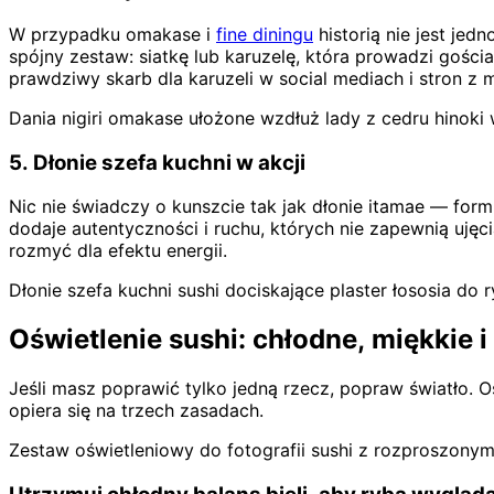
W przypadku omakase i
fine diningu
historią nie jest jed
spójny zestaw: siatkę lub karuzelę, która prowadzi gościa
prawdziwy skarb dla karuzeli w social mediach i stron z
Dania nigiri omakase ułożone wzdłuż lady z cedru hinoki
5. Dłonie szefa kuchni w akcji
Nic nie świadczy o kunszcie tak jak dłonie itamae — form
dodaje autentyczności i ruchu, których nie zapewnią ujęc
rozmyć dla efektu energii.
Dłonie szefa kuchni sushi dociskające plaster łososia do
Oświetlenie sushi: chłodne, miękkie 
Jeśli masz poprawić tylko jedną rzecz, popraw światło. Ośw
opiera się na trzech zasadach.
Zestaw oświetleniowy do fotografii sushi z rozproszonym