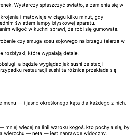
enek. Wystarczy spłaszczyć światło, a zamienia się w
krojenia i matowieje w ciągu kilku minut, gdy
rednim światłem lampy błyskowej aparatu.
zanim wilgoć w kuchni sprawi, że robi się gumowate.
 ułożenie czy smuga sosu sojowego na brzegu talerza w
e rozbłyski, które wypalają detale.
bsługi, a będzie wyglądać jak sushi ze stacji
zypadku restauracji sushi ta różnica przekłada się
ie menu — i jasno określonego kąta dla każdego z nich.
— mniej więcej na linii wzroku kogoś, kto pochyla się, by
 na wierzchu — neta — jest naprawdę widoczny.