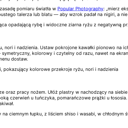
ł zasadę pomiaru światła w
Popular Photography
: „mierz ek
stego talerza lub blatu — aby wzrok padał na nigiri, a ni
jąca opadającą rybę i widoczne ziarna ryżu z negatywną pr
żu, nori i nadzienia. Ustaw pokrojone kawałki pionowo na ic
 symetryczny, kolorowy i czytelny od razu, nawet na ekrani
 menu dostaw.
, pokazujący kolorowe przekroje ryżu, nori i nadzienia
rze oraz pracy nożem. Ułóż plastry w nachodzący na siebie 
ką czerwień u tuńczyka, pomarańczowe prążki u łososia. Ut
akiwał.
by na ciemnym łupku, z liściem shiso i wasabi, w chłodnym ś