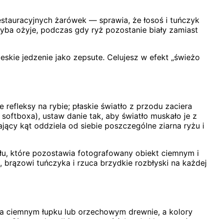
restauracyjnych żarówek — sprawia, że łosoś i tuńczyk
 ryba ożyje, podczas gdy ryż pozostanie biały zamiast
eskie jedzenie jako zepsute. Celujesz w efekt „świeżo
 refleksy na rybie; płaskie światło z przodu zaciera
 softboxa), ustaw danie tak, aby światło muskało je z
ający kąt oddziela od siebie poszczególne ziarna ryżu i
łu, które pozostawia fotografowany obiekt ciemnym i
 brązowi tuńczyka i rzuca brzydkie rozbłyski na każdej
 na ciemnym łupku lub orzechowym drewnie, a kolory