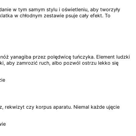
 danie w tym samym stylu i oświetleniu, aby tworzyły
 klatka w chłodnym zestawie psuje cały efekt. To
e nóż yanagiba przez polędwicę tuńczyka. Element ludzki
i, aby zamrozić ruch, albo pozwól ostrzu lekko się
zie
rz, rekwizyt czy korpus aparatu. Niemal każde ujęcie
wie