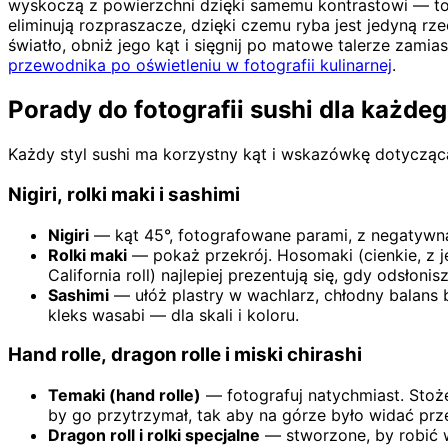
wyskoczą z powierzchni dzięki samemu kontrastowi — to n
eliminują rozpraszacze, dzięki czemu ryba jest jedyną rz
światło, obniż jego kąt i sięgnij po matowe talerze zami
przewodnika po oświetleniu w fotografii kulinarnej
.
Porady do fotografii sushi dla każde
Każdy styl sushi ma korzystny kąt i wskazówkę dotyczącą 
Nigiri, rolki maki i sashimi
Nigiri
— kąt 45°, fotografowane parami, z negatywną 
Rolki maki
— pokaż przekrój. Hosomaki (cienkie, z j
California roll) najlepiej prezentują się, gdy odsłon
Sashimi
— ułóż plastry w wachlarz, chłodny balans b
kleks wasabi — dla skali i koloru.
Hand rolle, dragon rolle i miski chirashi
Temaki (hand rolle)
— fotografuj natychmiast. Stoż
by go przytrzymał, tak aby na górze było widać prze
Dragon roll i rolki specjalne
— stworzone, by robić w