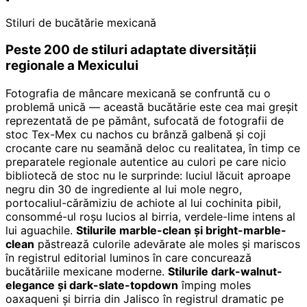
Stiluri de bucătărie mexicană
Peste 200 de stiluri adaptate diversității
regionale a Mexicului
Fotografia de mâncare mexicană se confruntă cu o
problemă unică — această bucătărie este cea mai greșit
reprezentată de pe pământ, sufocată de fotografii de
stoc Tex-Mex cu nachos cu brânză galbenă și coji
crocante care nu seamănă deloc cu realitatea, în timp ce
preparatele regionale autentice au culori pe care nicio
bibliotecă de stoc nu le surprinde: luciul lăcuit aproape
negru din 30 de ingrediente al lui mole negro,
portocaliul-cărămiziu de achiote al lui cochinita pibil,
consommé-ul roșu lucios al birria, verdele-lime intens al
lui aguachile.
Stilurile marble-clean și bright-marble-
clean
păstrează culorile adevărate ale moles și mariscos
în registrul editorial luminos în care concurează
bucătăriile mexicane moderne.
Stilurile dark-walnut-
elegance și dark-slate-topdown
împing moles
oaxaqueni și birria din Jalisco în registrul dramatic pe