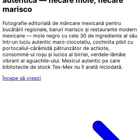
autentică — fiecare mole, fiecare
marisco
Fotografie editorială de mâncare mexicană pentru
bucătării regionale, baruri marisco și restaurante modern
mexicane — mole negro cu cele 30 de ingrediente al său
într-un luciu autentic maro-ciocolatiu, cochinita pibil cu
portocaliul-cărămidă pătrunzător de achiote,
consommé-ul roșu și lucios al birriei, verdele-lămâie
vibrant al aguachile-ului. Mexicul autentic pe care
bibliotecile de stock Tex-Mex nu îl arată niciodată.
Începe să creezi