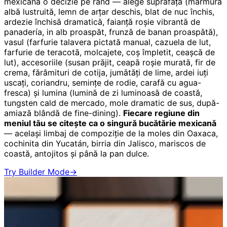
mexicană o decizie pe rând — alege suprafața (marmură
albă lustruită, lemn de arțar deschis, blat de nuc închis,
ardezie închisă dramatică, faianță roșie vibrantă de
panadería, in alb proaspăt, frunză de banan proaspătă),
vasul (farfurie talavera pictată manual, cazuela de lut,
farfurie de teracotă, molcajete, coș împletit, ceașcă de
lut), accesoriile (susan prăjit, ceapă roșie murată, fir de
crema, fărâmituri de cotija, jumătăți de lime, ardei iuți
uscați, coriandru, semințe de rodie, carafă cu agua-
fresca) și lumina (lumină de zi luminoasă de coastă,
tungsten cald de mercado, mole dramatic de sus, după-
amiază blândă de fine-dining).
Fiecare regiune din
meniul tău se citește ca o singură bucătărie mexicană
— același limbaj de compoziție de la moles din Oaxaca,
cochinita din Yucatán, birria din Jalisco, mariscos de
coastă, antojitos și până la pan dulce.
Try Builder Mode
→