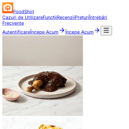
FoodShot
Cazuri de Utilizare
Funcții
Recenzii
Prețuri
Întrebări
Frecvente
Autentificare
Începe Acum
Începe Acum