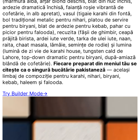
(marmură albă, arțar blond deschis, blat din nuc închis,
ardezie dramatică închisă, faianță roșie vibrantă de
cofetărie, in alb apretat), vasul (tigaie karahi din fontă,
bol tradițional metalic pentru nihari, platou de servire
pentru biryani, blat de ardezie pentru kebab, pahar cu
picior pentru falooda), recuzita (fâșii de ghimbir, ceapă
prăjită birista, ardei iute verde, tarka de ulei iute, naan,
raita, chaat masala, lămâie, semințe de rodie) și lumina
(lumină de zi vie de karahi house, tungsten cald de
Lahore, top-down dramatic pentru biryani, după-amiază
blândă de cofetărie).
Fiecare preparat din meniul tău se
citește ca o singură bucătărie pakistaneză
— același
limbaj de compoziție pentru karahi, nihari, biryani,
kebab, haleem și falooda.
Try Builder Mode
→