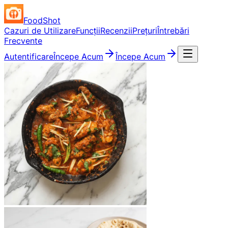
FoodShot
Cazuri de Utilizare
Funcții
Recenzii
Prețuri
Întrebări
Frecvente
Autentificare
Începe Acum
Începe Acum