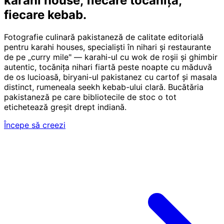
karahi house,
fiecare tocăniță,
fiecare kebab.
Fotografie culinară pakistaneză de calitate editorială
pentru karahi houses, specialiști în nihari și restaurante
de pe „curry mile" — karahi-ul cu wok de roșii și ghimbir
autentic, tocănița nihari fiartă peste noapte cu măduvă
de os lucioasă, biryani-ul pakistanez cu cartof și masala
distinct, rumeneala seekh kebab-ului clară. Bucătăria
pakistaneză pe care bibliotecile de stoc o tot
etichetează greșit drept indiană.
Începe să creezi