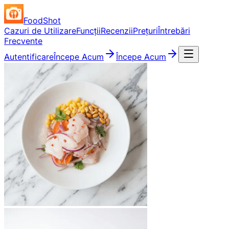
FoodShot
Cazuri de Utilizare
Funcții
Recenzii
Prețuri
Întrebări
Frecvente
Autentificare
Începe Acum
Începe Acum