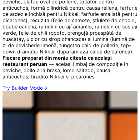
ceviche, platou oval de pollerie, tocător pentru
anticuchos, formă cilindrică pentru causa rellena, farfurie
de ardezie închisă pentru Nikkei, farfurie emailată pentru
picarones), recuzita (felie de camote, știulete de choclo,
boabe cancha, ramekin cu ají amarillo, ramekin cu sos ají
verde, felie de chili rocoto, crenguță proaspătă de
huacatay, ulcior cu sirop chancaca) și lumina (lumină de
zi de cevicherie limeñă, tungsten cald de pollerie, top-
down dramatic Nikkei, după-amiază caldă de cafenea).
Fiecare preparat din meniu citește ca același
restaurant peruan
— același limbaj de compoziție în
ceviche, pollo a la brasa, lomo saltado, causa,
anticuchos, tiradito Nikkei și picarones.
Try Builder Mode
→