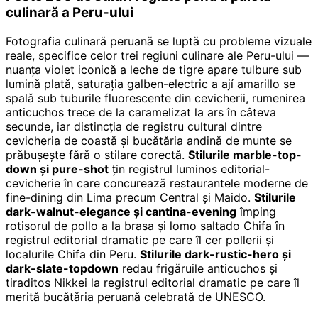
culinară a Peru-ului
Fotografia culinară peruană se luptă cu probleme vizuale
reale, specifice celor trei regiuni culinare ale Peru-ului —
nuanța violet iconică a leche de tigre apare tulbure sub
lumină plată, saturația galben-electric a ají amarillo se
spală sub tuburile fluorescente din cevicherii, rumenirea
anticuchos trece de la caramelizat la ars în câteva
secunde, iar distincția de registru cultural dintre
cevicheria de coastă și bucătăria andină de munte se
prăbușește fără o stilare corectă.
Stilurile marble-top-
down și pure-shot
țin registrul luminos editorial-
cevicherie în care concurează restaurantele moderne de
fine-dining din Lima precum Central și Maido.
Stilurile
dark-walnut-elegance și cantina-evening
împing
rotisorul de pollo a la brasa și lomo saltado Chifa în
registrul editorial dramatic pe care îl cer pollerii și
localurile Chifa din Peru.
Stilurile dark-rustic-hero și
dark-slate-topdown
redau frigăruile anticuchos și
tiraditos Nikkei la registrul editorial dramatic pe care îl
merită bucătăria peruană celebrată de UNESCO.