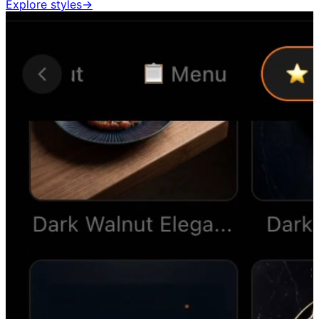
Explore styles
→