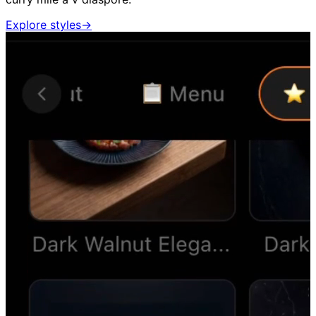
Explore styles
→