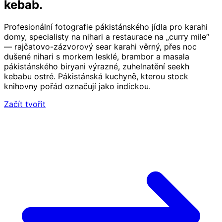
kebab.
Profesionální fotografie pákistánského jídla pro karahi
domy, specialisty na nihari a restaurace na „curry mile“
— raj­čatovo-zázvorový sear karahi věrný, přes noc
dušené nihari s morkem lesklé, brambor a masala
pákistánského biryani výrazné, zuhelnatění seekh
kebabu ostré. Pákistánská kuchyně, kterou stock
knihovny pořád označují jako indickou.
Začít tvořit