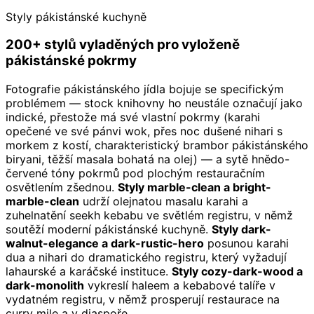
Styly pákistánské kuchyně
200+ stylů vyladěných pro vyloženě
pákistánské pokrmy
Fotografie pákistánského jídla bojuje se specifickým
problémem — stock knihovny ho neustále označují jako
indické, přestože má své vlastní pokrmy (karahi
opečené ve své pánvi wok, přes noc dušené nihari s
morkem z kostí, charakteristický brambor pákistánského
biryani, těžší masala bohatá na olej) — a sytě hnědo-
červené tóny pokrmů pod plochým restauračním
osvětlením zšednou.
Styly marble-clean a bright-
marble-clean
udrží olejnatou masalu karahi a
zuhelnatění seekh kebabu ve světlém registru, v němž
soutěží moderní pákistánské kuchyně.
Styly dark-
walnut-elegance a dark-rustic-hero
posunou karahi
dua a nihari do dramatického registru, který vyžadují
lahaurské a karáčské instituce.
Styly cozy-dark-wood a
dark-monolith
vykreslí haleem a kebabové talíře v
vydatném registru, v němž prosperují restaurace na
curry mile a v diaspoře.