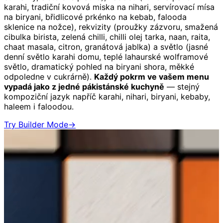
karahi, tradiční kovová miska na nihari, servírovací mísa
na biryani, břidlicové prkénko na kebab, falooda
sklenice na nožce), rekvizity (proužky zázvoru, smažená
cibulka birista, zelená chilli, chilli olej tarka, naan, raita,
chaat masala, citron, granátová jablka) a světlo (jasné
denní světlo karahi domu, teplé lahaurské wolframové
světlo, dramatický pohled na biryani shora, měkké
odpoledne v cukrárně).
Každý pokrm ve vašem menu
vypadá jako z jedné pákistánské kuchyně
— stejný
kompoziční jazyk napříč karahi, nihari, biryani, kebaby,
haleem i faloodou.
Try Builder Mode
→