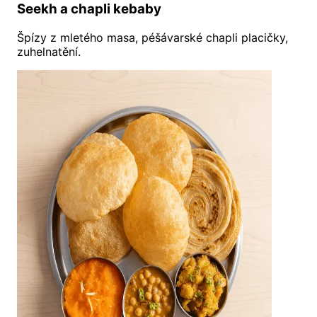
Seekh a chapli kebaby
Špízy z mletého masa, péšávarské chapli placičky,
zuhelnatění.