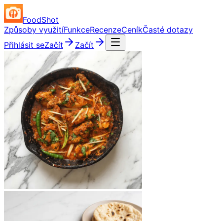
FoodShot
Způsoby využití
Funkce
Recenze
Ceník
Časté dotazy
Přihlásit se
Začít
Začít