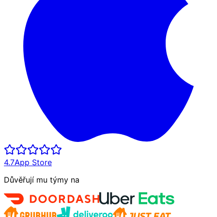
4.7
App Store
Důvěřují mu týmy na