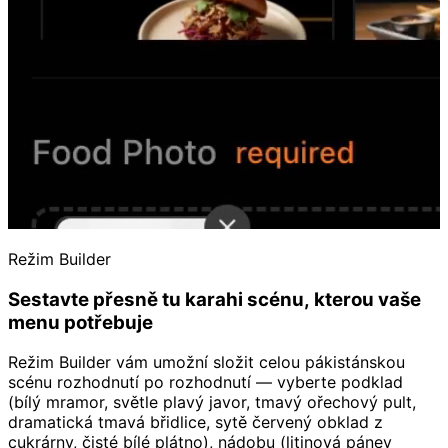
Režim Builder
Sestavte přesně tu karahi scénu, kterou vaše
menu potřebuje
Režim Builder vám umožní složit celou pákistánskou
scénu rozhodnutí po rozhodnutí — vyberte podklad
(bílý mramor, světle plavý javor, tmavý ořechový pult,
dramatická tmavá břidlice, sytě červený obklad z
cukrárny, čisté bílé plátno), nádobu (litinová pánev