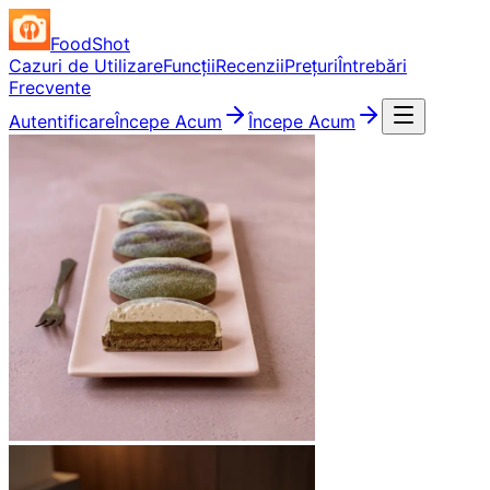
FoodShot
Cazuri de Utilizare
Funcții
Recenzii
Prețuri
Întrebări
Frecvente
Autentificare
Începe Acum
Începe Acum