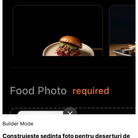
Builder Mode
Construiește ședința foto pentru deserturi de