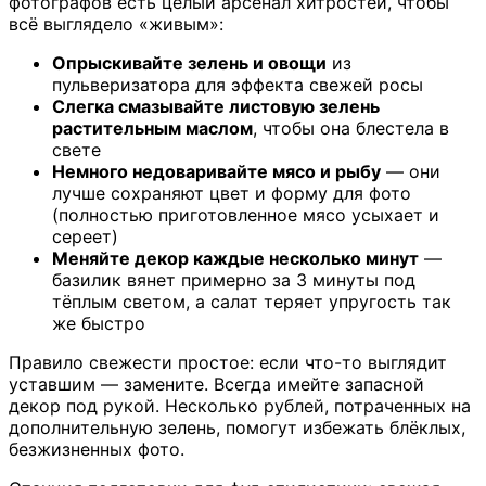
фотографов есть целый арсенал хитростей, чтобы
всё выглядело «живым»:
Опрыскивайте зелень и овощи
из
пульверизатора для эффекта свежей росы
Слегка смазывайте листовую зелень
растительным маслом
, чтобы она блестела в
свете
Немного недоваривайте мясо и рыбу
— они
лучше сохраняют цвет и форму для фото
(полностью приготовленное мясо усыхает и
сереет)
Меняйте декор каждые несколько минут
—
базилик вянет примерно за 3 минуты под
тёплым светом, а салат теряет упругость так
же быстро
Правило свежести простое: если что-то выглядит
уставшим — замените. Всегда имейте запасной
декор под рукой. Несколько рублей, потраченных на
дополнительную зелень, помогут избежать блёклых,
безжизненных фото.