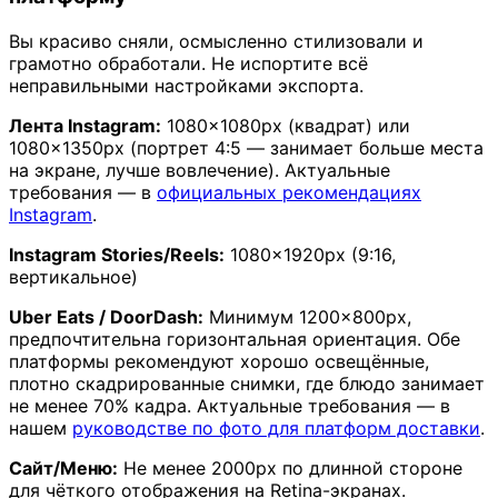
Вы красиво сняли, осмысленно стилизовали и
грамотно обработали. Не испортите всё
неправильными настройками экспорта.
Лента Instagram:
1080×1080px (квадрат) или
1080×1350px (портрет 4:5 — занимает больше места
на экране, лучше вовлечение). Актуальные
требования — в
официальных рекомендациях
Instagram
.
Instagram Stories/Reels:
1080×1920px (9:16,
вертикальное)
Uber Eats / DoorDash:
Минимум 1200×800px,
предпочтительна горизонтальная ориентация. Обе
платформы рекомендуют хорошо освещённые,
плотно скадрированные снимки, где блюдо занимает
не менее 70% кадра. Актуальные требования — в
нашем
руководстве по фото для платформ доставки
.
Сайт/Меню:
Не менее 2000px по длинной стороне
для чёткого отображения на Retina-экранах.