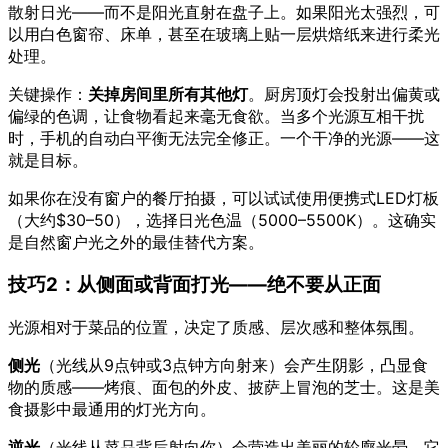
散射日光——而不是阳光直射在盘子上。如果阳光太强烈，可
以用白色窗帘、床单，甚至在玻璃上贴一层烘焙纸来进行柔光
处理。
关键操作：
关掉房间里所有其他灯
。厨房顶灯会投射出偏黄或
偏绿的色调，让食物看起来毫无食欲。当多个光源互相干扰
时，手机的自动白平衡无法完全修正。一个干净的光源——这
就是目标。
如果你在没有窗户的餐厅拍摄，可以试试使用便携式LED灯板
（大约$30–50），选择日光色温（5000–5500K）。这确实
是自然窗户光之外的最佳替代方案。
技巧2：从侧面或背面打光——绝不要从正面
光源相对于菜品的位置，决定了质感、层次感和整体氛围。
侧光
（光线从9点钟或3点钟方向射来）会产生阴影，凸显食
物的质感——烤痕、面包的外皮、披萨上冒泡的芝士。这是美
食摄影中最通用的灯光方向。
逆光
（光线从菜品背后射向你）会营造出美丽的轮廓光晕。它