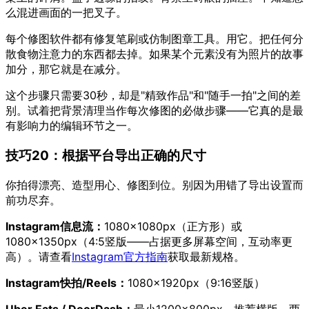
么混进画面的一把叉子。
每个修图软件都有修复笔刷或仿制图章工具。用它。把任何分
散食物注意力的东西都去掉。如果某个元素没有为照片的故事
加分，那它就是在减分。
这个步骤只需要30秒，却是"精致作品"和"随手一拍"之间的差
别。试着把背景清理当作每次修图的必做步骤——它真的是最
有影响力的编辑环节之一。
技巧20：根据平台导出正确的尺寸
你拍得漂亮、造型用心、修图到位。别因为用错了导出设置而
前功尽弃。
Instagram信息流：
1080×1080px（正方形）或
1080×1350px（4:5竖版——占据更多屏幕空间，互动率更
高）。请查看
Instagram官方指南
获取最新规格。
Instagram快拍/Reels：
1080×1920px（9:16竖版）
Uber Eats / DoorDash：
最小1200×800px，推荐横版。两