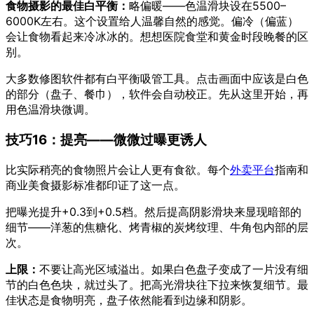
食物摄影的最佳白平衡：
略偏暖——色温滑块设在5500–
6000K左右。这个设置给人温馨自然的感觉。偏冷（偏蓝）
会让食物看起来冷冰冰的。想想医院食堂和黄金时段晚餐的区
别。
大多数修图软件都有白平衡吸管工具。点击画面中应该是白色
的部分（盘子、餐巾），软件会自动校正。先从这里开始，再
用色温滑块微调。
技巧16：提亮——微微过曝更诱人
比实际稍亮的食物照片会让人更有食欲。每个
外卖平台
指南和
商业美食摄影标准都印证了这一点。
把曝光提升+0.3到+0.5档。然后提高阴影滑块来显现暗部的
细节——洋葱的焦糖化、烤青椒的炭烤纹理、牛角包内部的层
次。
上限：
不要让高光区域溢出。如果白色盘子变成了一片没有细
节的白色色块，就过头了。把高光滑块往下拉来恢复细节。最
佳状态是食物明亮，盘子依然能看到边缘和阴影。