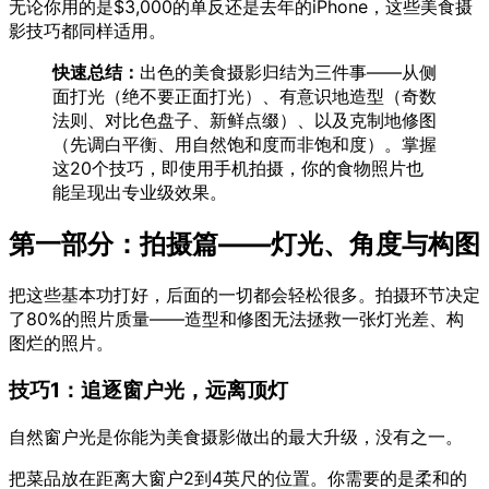
无论你用的是$3,000的单反还是去年的iPhone，这些美食摄
影技巧都同样适用。
快速总结：
出色的美食摄影归结为三件事——从侧
面打光（绝不要正面打光）、有意识地造型（奇数
法则、对比色盘子、新鲜点缀）、以及克制地修图
（先调白平衡、用自然饱和度而非饱和度）。掌握
这20个技巧，即使用手机拍摄，你的食物照片也
能呈现出专业级效果。
第一部分：拍摄篇——灯光、角度与构图
把这些基本功打好，后面的一切都会轻松很多。拍摄环节决定
了80%的照片质量——造型和修图无法拯救一张灯光差、构
图烂的照片。
技巧1：追逐窗户光，远离顶灯
自然窗户光是你能为美食摄影做出的最大升级，没有之一。
把菜品放在距离大窗户2到4英尺的位置。你需要的是柔和的