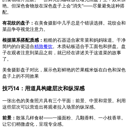
艳。但深色食物放在深色盘子上会"消失"——尽量避免这种搭
配。
有花纹的盘子：
在美食摄影中几乎总是个错误选择。花纹会和
菜品争夺视觉注意力。
根据菜系搭配质感：
粗糙的石器适合家常菜和妈妈味道。干净
简约的白瓷适合
精致餐饮
。木质砧板适合手工面包和拼盘。盘
子在观者注意到菜品之前，就已经在讲述关于这道菜的故事
了。
美食摄影盘子对比，展示色彩鲜艳的芒果糯米饭在白色和深色
盘子上的不同效果
技巧14：用道具构建层次和纵深感
一张出色的美食照片具有三个平面：前景、中景和背景。利用
这些层次可以营造出将观者拉入场景的纵深感。
前景：
散落几样食材——一撮面粉、几颗香料、一小枝香草。
让它们稍微虚化，呈现专业感。