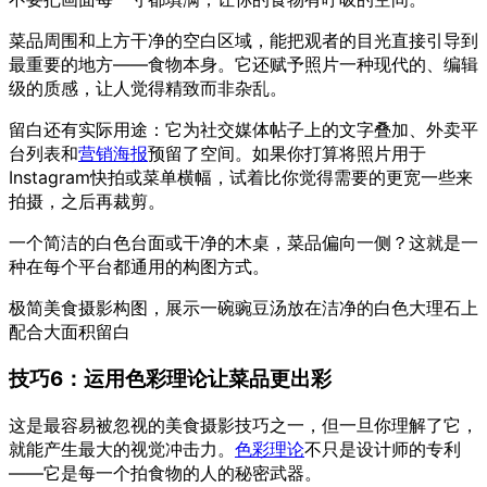
菜品周围和上方干净的空白区域，能把观者的目光直接引导到
最重要的地方——食物本身。它还赋予照片一种现代的、编辑
级的质感，让人觉得精致而非杂乱。
留白还有实际用途：它为社交媒体帖子上的文字叠加、外卖平
台列表和
营销海报
预留了空间。如果你打算将照片用于
Instagram快拍或菜单横幅，试着比你觉得需要的更宽一些来
拍摄，之后再裁剪。
一个简洁的白色台面或干净的木桌，菜品偏向一侧？这就是一
种在每个平台都通用的构图方式。
极简美食摄影构图，展示一碗豌豆汤放在洁净的白色大理石上
配合大面积留白
技巧6：运用色彩理论让菜品更出彩
这是最容易被忽视的美食摄影技巧之一，但一旦你理解了它，
就能产生最大的视觉冲击力。
色彩理论
不只是设计师的专利
——它是每一个拍食物的人的秘密武器。