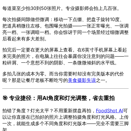
每道菜至少拍30到50张照片。专业摄影师会拍上几百张。
每次拍摄间隙做些微调：移动一下点缀、把盘子旋转10度、
把道具稍微往左移。包围曝光拍摄——一张正常曝光、一张调
亮一档、一张调暗一档。你会惊讶于同一个场景经过细微调整
后看起来有多大差别。
拍完后一定要在更大的屏幕上查看。在6英寸手机屏幕上看起
来完美的照片，在电脑上往往会暴露你没注意到的问题——一
粒碎屑、一个意想不到的阴影、一条微微倾斜的水平线。
多拍几张的成本为零。而当你需要时却没有完美版本的代价
呢？那是让餐厅老板不断吃亏的
美食摄影失误
之一。
🎯 专业捷径：用AI角度和灯光调整，省去重拍
拍错了角度？灯光太平？不用重新摆盘再拍，
FoodShot AI
可
以让你直接在已拍好的照片上调整拍摄角度和灯光风格。上传
一次，就能生成多个不同角度和灯光版本——完全不需要三脚
架。