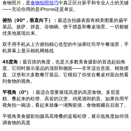
食物照片，是
食物拍照技巧
中真正区分新手和专业人士的关键
——无论你用的是iPhone还是单反。
俯拍（90°，垂直向下）：
最适合拍摄表面有精美图案的扁平
菜品。披萨、拼盘、谷物碗、饼干摆盘和餐桌场景。一切都被
优美地展现出来。
双手用手机从上方俯拍精心造型的牛油果吐司早午餐场景，手
机屏幕上显示相机网格线
45度角：
最百搭的角度，也是大多数美食摄影的首选起始角
度。它同时展示菜品的顶部和侧面——非常适合意面、精致摆
盘、汉堡和大多数餐厅菜品。它模拟了你坐在餐桌对面自然看
到食物的视角。
平视角（0°）：
最适合需要展现高度的高层食物。多层蛋
糕、叠起来的松饼、高耸的汉堡、鸡尾酒和奶昔。如果你用平
视角拍一碗汤，看起来就像一堵陶瓷墙，食物都藏在后面了。
平视角美食摄影拍摄高高堆叠的蓝莓松饼，展示低角度如何强
调食物的高度