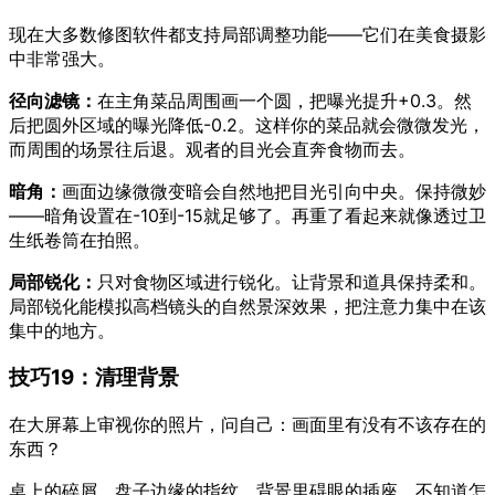
现在大多数修图软件都支持局部调整功能——它们在美食摄影
中非常强大。
径向滤镜：
在主角菜品周围画一个圆，把曝光提升+0.3。然
后把圆外区域的曝光降低-0.2。这样你的菜品就会微微发光，
而周围的场景往后退。观者的目光会直奔食物而去。
暗角：
画面边缘微微变暗会自然地把目光引向中央。保持微妙
——暗角设置在-10到-15就足够了。再重了看起来就像透过卫
生纸卷筒在拍照。
局部锐化：
只对食物区域进行锐化。让背景和道具保持柔和。
局部锐化能模拟高档镜头的自然景深效果，把注意力集中在该
集中的地方。
技巧19：清理背景
在大屏幕上审视你的照片，问自己：画面里有没有不该存在的
东西？
桌上的碎屑。盘子边缘的指纹。背景里碍眼的插座。不知道怎