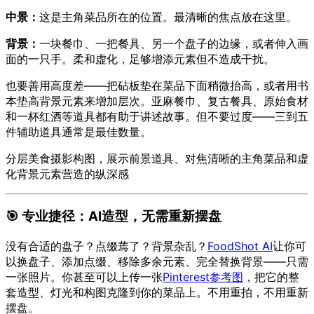
中景：
这是主角菜品所在的位置。最清晰的焦点放在这里。
背景：
一块餐巾、一把餐具、另一个盘子的边缘，或者伸入画
面的一只手。柔和虚化，足够增添元素但不造成干扰。
也要善用高度差——把砧板垫在菜品下面稍微抬高，或者用书
本垫高背景元素来增加层次。亚麻餐巾、复古餐具、原始食材
和一杯红酒等道具都有助于讲述故事。但不要过度——三到五
件辅助道具通常是最佳数量。
分层美食摄影构图，展示前景道具、对焦清晰的主角菜品和虚
化背景元素营造的纵深感
🎯 专业捷径：AI造型，无需重新摆盘
没有合适的盘子？点缀蔫了？背景杂乱？
FoodShot AI
让你可
以换盘子、添加点缀、移除多余元素、完全替换背景——只需
一张照片。你甚至可以上传一张
Pinterest参考图
，把它的整
套造型、灯光和构图克隆到你的菜品上。不用重拍，不用重新
摆盘。