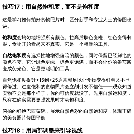
技巧17：用自然饱和度，而不是饱和度
这是学习如何拍好食物照片时，区分新手和专业人士的修图秘
诀。
饱和度
会均匀地增强所有颜色。拉高后肤色变橙、红色变得刺
眼，食物开始看起来不真实。它是一个粗暴的工具。
自然饱和度
有选择性地增强偏暗的颜色，同时保留已经鲜艳的
颜色不变。它让绿色更绿、棕色更饱满，而不会让你的番茄酱
变成荧光色。它是更聪明的工具。
自然饱和度提升+15到+25通常就足以让食物变得鲜明又不显
得修过。过度饱和的食物照片会立刻引发不信任——观众知道
实物不会是那个样子，你的可信度就没了。先用自然饱和度，
只有在确实需要更强效果时才动饱和度。
俯拍的鲜艳巴西莓碗，展示自然色彩的自然饱和度，体现正确
的美食照片修图平衡
技巧18：用局部调整来引导视线