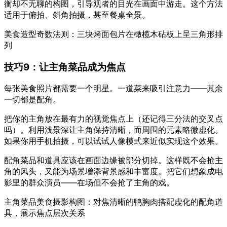
衡却不无聊的构图，引导观者的目光在画面中游走。这个方法
适用于俯拍、斜角拍摄，甚至餐桌全景。
美食造型奇数法则：三块烤面包片在橄榄木砧板上呈三角形排
列
技巧9：让主角菜品成为焦点
每张美食照片都需要一个明星。一道菜来吸引注意力——其余
一切都是配角。
把你的主角放在最有力的视觉焦点上（还记得三分法的交叉点
吗）。利用浅景深让主角保持清晰，而周围的元素略微虚化。
如果你用手机拍摄，可以试试人像模式来近似实现这个效果。
配角菜品和道具应该在画面边缘被部分切掉。这样既不会抢主
角的风头，又能为场景增添背景感和丰富度。把它们想象成电
影里的群众演员——在场但不会抢了主角的戏。
主角菜品美食摄影构图：对焦清晰的鸭胸肉搭配虚化的配角道
具，展示焦点层次关系