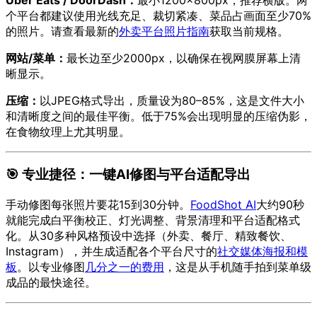
个平台都建议使用光线充足、裁切紧凑、菜品占画面至少70%
的照片。请查看最新的
外卖平台照片指南
获取当前规格。
网站/菜单：
最长边至少2000px，以确保在视网膜屏幕上清
晰显示。
压缩：
以JPEG格式导出，质量设为80–85%，这是文件大小
和清晰度之间的最佳平衡。低于75%会出现明显的压缩伪影，
在食物纹理上尤其明显。
🎯 专业捷径：一键AI修图与平台适配导出
手动修图每张照片要花15到30分钟。
FoodShot AI
大约90秒
就能完成白平衡校正、灯光调整、背景清理和平台适配格式
化。从30多种风格预设中选择（外卖、餐厅、精致餐饮、
Instagram），并生成适配各个平台尺寸的
社交媒体海报和模
板
。以专业修图
几分之一的费用
，这是从手机随手拍到菜单级
成品的最快途径。