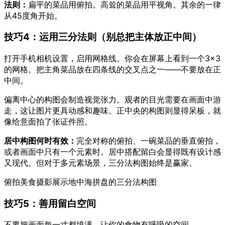
法则：
扁平的菜品用俯拍。高耸的菜品用平视角。其余的一律
从45度角开始。
技巧4：运用三分法则（别总把主体放正中间）
打开手机相机设置，启用网格线。你会在屏幕上看到一个3×3
的网格。把主角菜品放在四条线的交叉点之一——不要放在正
中间。
偏离中心的构图会制造视觉张力。观者的目光需要在画面中游
走，这让图片更具动感和趣味。正中央的构图则显得呆板，就
像给意面拍了张证件照。
居中构图何时有效：
完全对称的俯拍、一碗菜品的垂直俯拍，
或者画面中只有一个元素时。居中搭配留白会显得既有设计感
又现代。但对于多元素场景，三分法构图始终是赢家。
俯拍美食摄影展示地中海拼盘的三分法构图
技巧5：善用留白空间
不要把画面每一寸都填满，让你的食物有呼吸的空间。