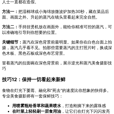
人士一直都在造假。
方法一：
把湿棉球或小海绵放微波炉加热30秒，藏在菜品后
面、画面之外。升起的蒸汽在镜头里看起来完全自然。
方法二：
手持挂烫机放在画面外，能给你精准可控的蒸汽，可
以准确地引导到你想要的位置。
关键细节：
蒸汽在深色背景前最明显。如果你在白色台面上拍
摄，蒸汽几乎看不见。拍那些需要蒸汽的主打照片时，换成深
色木板、黑色石板或深色布艺背景。
冒着蒸汽的拉面碗在深色背景前，展示逆光和蒸汽美食摄影技
巧
技巧12：保持一切看起来新鲜
食物在灯光下萎蔫、融化和"死去"的速度比你想象的快得多。
专业美食摄影师有一套保鲜技巧：
用喷雾瓶给香草和蔬果喷水
，打造刚摘下来的露珠感
在叶菜上轻轻刷一层食用油
，让它们在灯光下闪闪发亮