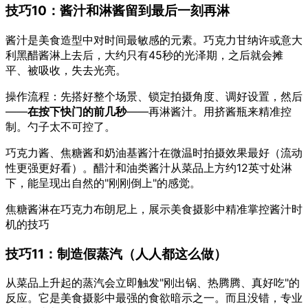
技巧10：酱汁和淋酱留到最后一刻再淋
酱汁是美食造型中对时间最敏感的元素。巧克力甘纳许或意大
利黑醋酱淋上去后，大约只有45秒的光泽期，之后就会摊
平、被吸收，失去光亮。
操作流程：先搭好整个场景、锁定拍摄角度、调好设置，然后
——
在按下快门的前几秒
——再淋酱汁。用挤酱瓶来精准控
制。勺子太不可控了。
巧克力酱、焦糖酱和奶油基酱汁在微温时拍摄效果最好（流动
性更强更好看）。醋汁和油类酱汁从菜品上方约12英寸处淋
下，能呈现出自然的"刚刚倒上"的感觉。
焦糖酱淋在巧克力布朗尼上，展示美食摄影中精准掌控酱汁时
机的技巧
技巧11：制造假蒸汽（人人都这么做）
从菜品上升起的蒸汽会立即触发"刚出锅、热腾腾、真好吃"的
反应。它是美食摄影中最强的食欲暗示之一。而且没错，专业