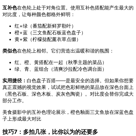
互补色
在色轮上处于对角位置。使用互补色搭配能产生最大的
对比度，让每种颜色都格外鲜明：
红+绿（番茄配新鲜罗勒叶）
橙+蓝（三文鱼配石板蓝色盘子）
黄+紫（柠檬挞配薰衣草点缀）
类似色
在色轮上相邻。它们营造出温暖和谐的氛围：
红、橙、黄搭配在一起（秋季主题的菜品）
绿、青、蓝组合（清爽沙拉配冷色调台面）
实用捷径：
白色盘子百搭——是最安全的选择。但如果你想要
真正震撼的视觉效果，试试把色彩鲜艳的菜品放在深色台面上
（黑色石板、深色木板、炭灰色陶瓷）。对比度会替你完成大
部分工作。
美食摄影中的互补色理论展示，橙色釉面三文鱼放在深蓝色盘
子上形成最大对比
技巧7：多拍几张，比你以为的还要多