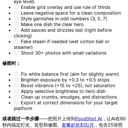
eye level)
Enable grid overlay and use rule of thirds
Leave negative space for a clean composition
Style garnishes in odd numbers (3, 5, 7)
Make one dish the clear hero
Add sauces and drizzles last (right before
clicking)
Fake steam if needed (wet cotton ball or
steamer)
Shoot 30+ photos with small variations
修图时：
Fix white balance first (aim for slightly warm)
Brighten exposure by +0.3 to +0.5 stops
Boost vibrance (+15 to +25), not saturation
Apply selective brightness to hero dish
Clean up crumbs, smudges, and distractions
Export at correct dimensions for your target
platform
或者跳过一半步骤
——把照片上传到
FoodShot AI
，让AI在90
秒内搞定灯光、造型和修图。
套餐起价$15/月
，包含25张照