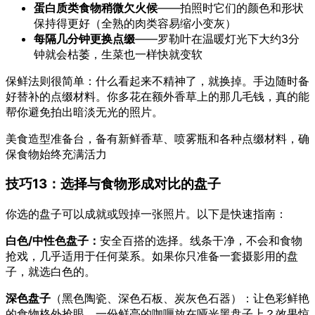
蛋白质类食物稍微欠火候
——拍照时它们的颜色和形状
保持得更好（全熟的肉类容易缩小变灰）
每隔几分钟更换点缀
——罗勒叶在温暖灯光下大约3分
钟就会枯萎，生菜也一样快就变软
保鲜法则很简单：什么看起来不精神了，就换掉。手边随时备
好替补的点缀材料。你多花在额外香草上的那几毛钱，真的能
帮你避免拍出暗淡无光的照片。
美食造型准备台，备有新鲜香草、喷雾瓶和各种点缀材料，确
保食物始终充满活力
技巧13：选择与食物形成对比的盘子
你选的盘子可以成就或毁掉一张照片。以下是快速指南：
白色/中性色盘子：
安全百搭的选择。线条干净，不会和食物
抢戏，几乎适用于任何菜系。如果你只准备一套摄影用的盘
子，就选白色的。
深色盘子
（黑色陶瓷、深色石板、炭灰色石器）：让色彩鲜艳
的食物格外抢眼。一份鲜亮的咖喱放在哑光黑盘子上？效果惊