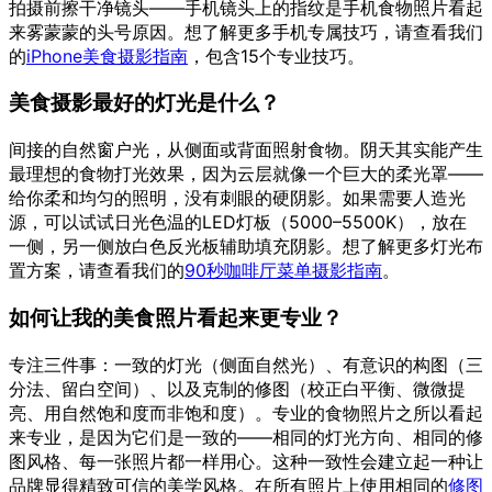
拍摄前擦干净镜头——手机镜头上的指纹是手机食物照片看起
来雾蒙蒙的头号原因。想了解更多手机专属技巧，请查看我们
的
iPhone美食摄影指南
，包含15个专业技巧。
美食摄影最好的灯光是什么？
间接的自然窗户光，从侧面或背面照射食物。阴天其实能产生
最理想的食物打光效果，因为云层就像一个巨大的柔光罩——
给你柔和均匀的照明，没有刺眼的硬阴影。如果需要人造光
源，可以试试日光色温的LED灯板（5000–5500K），放在
一侧，另一侧放白色反光板辅助填充阴影。想了解更多灯光布
置方案，请查看我们的
90秒咖啡厅菜单摄影指南
。
如何让我的美食照片看起来更专业？
专注三件事：一致的灯光（侧面自然光）、有意识的构图（三
分法、留白空间）、以及克制的修图（校正白平衡、微微提
亮、用自然饱和度而非饱和度）。专业的食物照片之所以看起
来专业，是因为它们是一致的——相同的灯光方向、相同的修
图风格、每一张照片都一样用心。这种一致性会建立起一种让
品牌显得精致可信的美学风格。在所有照片上使用相同的
修图