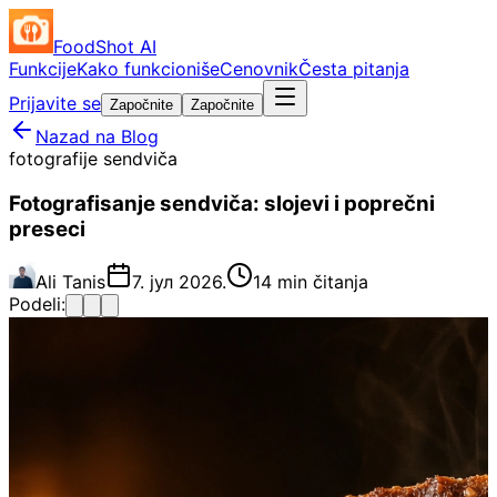
FoodShot AI
Funkcije
Kako funkcioniše
Cenovnik
Česta pitanja
Prijavite se
Započnite
Započnite
Nazad na Blog
fotografije sendviča
Fotografisanje sendviča: slojevi i poprečni
preseci
Ali Tanis
7. јул 2026.
14 min čitanja
Podeli: