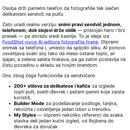
Osoba drži pametni telefon da fotografiše tek isečen
delikatesni sendvič na pultu
Zato uradi realnu verziju:
snimi pravi sendvič jednom,
telefonom, dok slojevi drže oblik
— pristojan hero i brz
presek — pa doradu sredi kasnije. To je ideja iza
FoodShot-ovog AI editora fotografija hrane
. Otpremi
snimak sa telefona i, umesto da spljošti sliku, AI ponovo
osvetljava svaki sloj tako da meso ostane toplo, sir
sjajan, a zelena salata hrskava, pa ga zatim postavlja na
čistu pozadinu u skladu sa tvojim brendom.
Ono zbog čega funkcioniše za sendvičare:
200+ stilova za delikatese i kafiće
za izglede
topli-pult, svetli-đevrek i pečeni-panini koje zaista
koristiš.
Builder Mode
za podešavanje podloge, tanjira,
rekvizita i osvetljenja jedan izbor u trenutku.
My Styles
— otpremi nekoliko referenci da svaka
stavka deli jedan kućni izgled, od Rojbena do
đevreka za doručak.