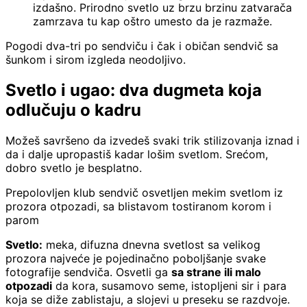
izdašno. Prirodno svetlo uz brzu brzinu zatvarača
zamrzava tu kap oštro umesto da je razmaže.
Pogodi dva-tri po sendviču i čak i običan sendvič sa
šunkom i sirom izgleda neodoljivo.
Svetlo i ugao: dva dugmeta koja
odlučuju o kadru
Možeš savršeno da izvedeš svaki trik stilizovanja iznad i
da i dalje upropastiš kadar lošim svetlom. Srećom,
dobro svetlo je besplatno.
Prepolovljen klub sendvič osvetljen mekim svetlom iz
prozora otpozadi, sa blistavom tostiranom korom i
parom
Svetlo:
meka, difuzna dnevna svetlost sa velikog
prozora najveće je pojedinačno poboljšanje svake
fotografije sendviča. Osvetli ga
sa strane ili malo
otpozadi
da kora, susamovo seme, istopljeni sir i para
koja se diže zablistaju, a slojevi u preseku se razdvoje.