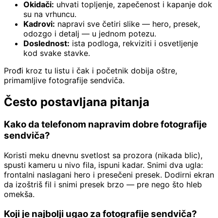
Okidači:
uhvati topljenje, zapečenost i kapanje dok
su na vrhuncu.
Kadrovi:
napravi sve četiri slike — hero, presek,
odozgo i detalj — u jednom potezu.
Doslednost:
ista podloga, rekviziti i osvetljenje
kod svake stavke.
Prođi kroz tu listu i čak i početnik dobija oštre,
primamljive fotografije sendviča.
Često postavljana pitanja
Kako da telefonom napravim dobre fotografije
sendviča?
Koristi meku dnevnu svetlost sa prozora (nikada blic),
spusti kameru u nivo fila, ispuni kadar. Snimi dva ugla:
frontalni naslagani hero i presečeni presek. Dodirni ekran
da izoštriš fil i snimi presek brzo — pre nego što hleb
omekša.
Koji je najbolji ugao za fotografije sendviča?