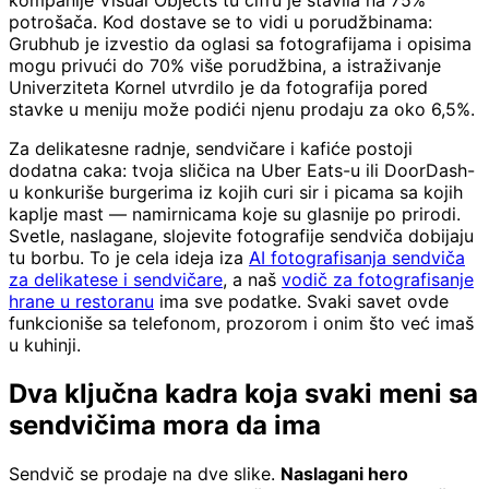
kompanije Visual Objects tu cifru je stavila na 75%
potrošača. Kod dostave se to vidi u porudžbinama:
Grubhub je izvestio da oglasi sa fotografijama i opisima
mogu privući do 70% više porudžbina, a istraživanje
Univerziteta Kornel utvrdilo je da fotografija pored
stavke u meniju može podići njenu prodaju za oko 6,5%.
Za delikatesne radnje, sendvičare i kafiće postoji
dodatna caka: tvoja sličica na Uber Eats-u ili DoorDash-
u konkuriše burgerima iz kojih curi sir i picama sa kojih
kaplje mast — namirnicama koje su glasnije po prirodi.
Svetle, naslagane, slojevite fotografije sendviča dobijaju
tu borbu. To je cela ideja iza
AI fotografisanja sendviča
za delikatese i sendvičare
, a naš
vodič za fotografisanje
hrane u restoranu
ima sve podatke. Svaki savet ovde
funkcioniše sa telefonom, prozorom i onim što već imaš
u kuhinji.
Dva ključna kadra koja svaki meni sa
sendvičima mora da ima
Sendvič se prodaje na dve slike.
Naslagani hero