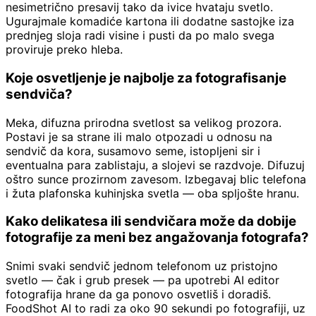
nesimetrično presavij tako da ivice hvataju svetlo.
Ugurajmale komadiće kartona ili dodatne sastojke iza
prednjeg sloja radi visine i pusti da po malo svega
proviruje preko hleba.
Koje osvetljenje je najbolje za fotografisanje
sendviča?
Meka, difuzna prirodna svetlost sa velikog prozora.
Postavi je sa strane ili malo otpozadi u odnosu na
sendvič da kora, susamovo seme, istopljeni sir i
eventualna para zablistaju, a slojevi se razdvoje. Difuzuj
oštro sunce prozirnom zavesom. Izbegavaj blic telefona
i žuta plafonska kuhinjska svetla — oba spljošte hranu.
Kako delikatesa ili sendvičara može da dobije
fotografije za meni bez angažovanja fotografa?
Snimi svaki sendvič jednom telefonom uz pristojno
svetlo — čak i grub presek — pa upotrebi AI editor
fotografija hrane da ga ponovo osvetliš i doradiš.
FoodShot AI to radi za oko 90 sekundi po fotografiji, uz