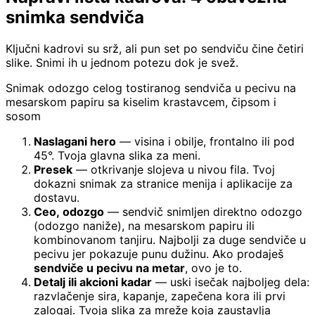
snimka sendviča
Ključni kadrovi su srž, ali pun set po sendviču čine četiri
slike. Snimi ih u jednom potezu dok je svež.
Snimak odozgo celog tostiranog sendviča u pecivu na
mesarskom papiru sa kiselim krastavcem, čipsom i
sosom
Naslagani hero
— visina i obilje, frontalno ili pod
45°. Tvoja glavna slika za meni.
Presek
— otkrivanje slojeva u nivou fila. Tvoj
dokazni snimak za stranice menija i aplikacije za
dostavu.
Ceo, odozgo
— sendvič snimljen direktno odozgo
(odozgo naniže), na mesarskom papiru ili
kombinovanom tanjiru. Najbolji za duge sendviče u
pecivu jer pokazuje punu dužinu. Ako prodaješ
sendviče u pecivu na metar
, ovo je to.
Detalj ili akcioni kadar
— uski isečak najboljeg dela:
razvlačenje sira, kapanje, zapečena kora ili prvi
zalogaj. Tvoja slika za mreže koja zaustavlja