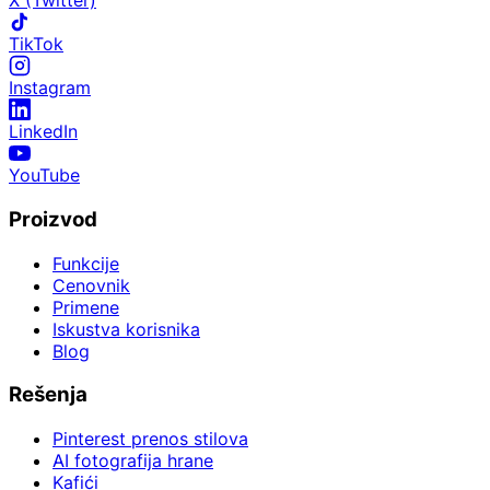
X (Twitter)
TikTok
Instagram
LinkedIn
YouTube
Proizvod
Funkcije
Cenovnik
Primene
Iskustva korisnika
Blog
Rešenja
Pinterest prenos stilova
AI fotografija hrane
Kafići