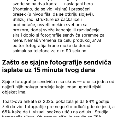
svode se na dva kadra — naslagani hero
(frontalno, da se vidi visina) i presečeni
presek (u nivou fila, da se otkriju slojevi).
Stilizuj radi strukture uz čačkalice i
podmetače, osvetli mekim svetlom sa
prozora, dodaj sveže kapanje ili razvlačenje
sira i dobio si fotografije sendviča spremne za
meni. Nemaš vremena za celu produkciju? AI
editor fotografija hrane može da doradi
snimak sa telefona za oko 90 sekundi.
Zašto se sjajne fotografije sendviča
isplate uz 15 minuta tvog dana
Sjajne fotografije sendviča nisu ukras — one su jedna od
najjeftinijih poluga prodaje koje jedan ugostiteljski
objekat ima.
Toast-ova anketa iz 2025. pokazala je da 84% gostiju
želi da vidi fotografije pre nego što odluči gde će jesti, a
65% kaže da ti vizuali snažno utiču na odluku. Studija