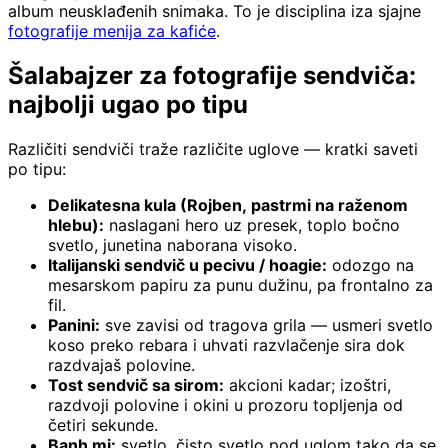
album neusklađenih snimaka. To je disciplina iza sjajne
fotografije menija za kafiće
.
Šalabajzer za fotografije sendviča:
najbolji ugao po tipu
Različiti sendviči traže različite uglove — kratki saveti
po tipu:
Delikatesna kula (Rojben, pastrmi na raženom
hlebu):
naslagani hero uz presek, toplo bočno
svetlo, junetina naborana visoko.
Italijanski sendvič u pecivu / hoagie:
odozgo na
mesarskom papiru za punu dužinu, pa frontalno za
fil.
Panini:
sve zavisi od tragova grila — usmeri svetlo
koso preko rebara i uhvati razvlačenje sira dok
razdvajaš polovine.
Tost sendvič sa sirom:
akcioni kadar; izoštri,
razdvoji polovine i okini u prozoru topljenja od
četiri sekunde.
Banh mi:
svetlo, čisto svetlo pod uglom tako da se