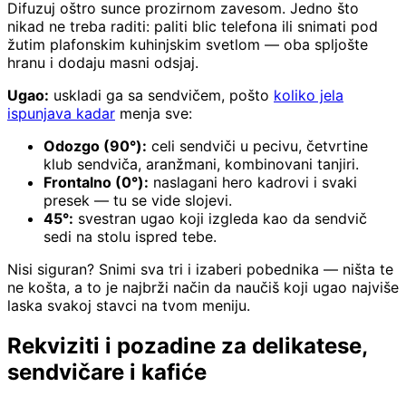
Difuzuj oštro sunce prozirnom zavesom. Jedno što
nikad ne treba raditi: paliti blic telefona ili snimati pod
žutim plafonskim kuhinjskim svetlom — oba spljošte
hranu i dodaju masni odsjaj.
Ugao:
uskladi ga sa sendvičem, pošto
koliko jela
ispunjava kadar
menja sve:
Odozgo (90°):
celi sendviči u pecivu, četvrtine
klub sendviča, aranžmani, kombinovani tanjiri.
Frontalno (0°):
naslagani hero kadrovi i svaki
presek — tu se vide slojevi.
45°:
svestran ugao koji izgleda kao da sendvič
sedi na stolu ispred tebe.
Nisi siguran? Snimi sva tri i izaberi pobednika — ništa te
ne košta, a to je najbrži način da naučiš koji ugao najviše
laska svakoj stavci na tvom meniju.
Rekviziti i pozadine za delikatese,
sendvičare i kafiće