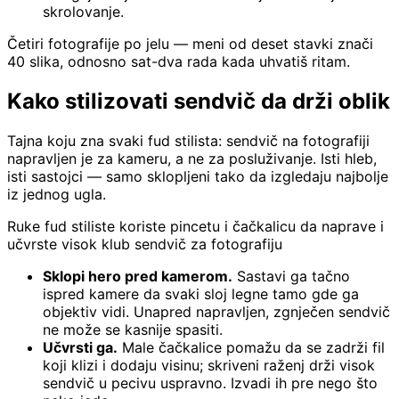
skrolovanje.
Četiri fotografije po jelu — meni od deset stavki znači
40 slika, odnosno sat-dva rada kada uhvatiš ritam.
Kako stilizovati sendvič da drži oblik
Tajna koju zna svaki fud stilista: sendvič na fotografiji
napravljen je za kameru, a ne za posluživanje. Isti hleb,
isti sastojci — samo sklopljeni tako da izgledaju najbolje
iz jednog ugla.
Ruke fud stiliste koriste pincetu i čačkalicu da naprave i
učvrste visok klub sendvič za fotografiju
Sklopi hero pred kamerom.
Sastavi ga tačno
ispred kamere da svaki sloj legne tamo gde ga
objektiv vidi. Unapred napravljen, zgnječen sendvič
ne može se kasnije spasiti.
Učvrsti ga.
Male čačkalice pomažu da se zadrži fil
koji klizi i dodaju visinu; skriveni raženj drži visok
sendvič u pecivu uspravno. Izvadi ih pre nego što