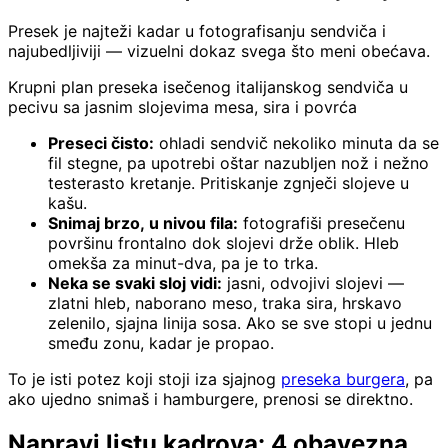
Presek je najteži kadar u fotografisanju sendviča i
najubedljiviji — vizuelni dokaz svega što meni obećava.
Krupni plan preseka isečenog italijanskog sendviča u
pecivu sa jasnim slojevima mesa, sira i povrća
Preseci čisto:
ohladi sendvič nekoliko minuta da se
fil stegne, pa upotrebi oštar nazubljen nož i nežno
testerasto kretanje. Pritiskanje zgnječi slojeve u
kašu.
Snimaj brzo, u nivou fila:
fotografiši presečenu
površinu frontalno dok slojevi drže oblik. Hleb
omekša za minut-dva, pa je to trka.
Neka se svaki sloj vidi:
jasni, odvojivi slojevi —
zlatni hleb, naborano meso, traka sira, hrskavo
zelenilo, sjajna linija sosa. Ako se sve stopi u jednu
smeđu zonu, kadar je propao.
To je isti potez koji stoji iza sjajnog
preseka burgera
, pa
ako ujedno snimaš i hamburgere, prenosi se direktno.
Napravi listu kadrova: 4 obavezna