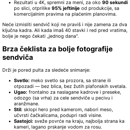
Rezultati u 4K, spremni za meni, za oko
90 sekundi
po slici, otprilike
95% jeftinije
od produkcije, sa
komercijalnim pravima na plaćenim planovima.
Neće izmisliti sendvič koji ne praviš i nije zamena za dva
ključna kadra. Ali kada imaš 40 stavki i red pred vratima,
bolje je nego čekati „jednog dana".
Brza čeklista za bolje fotografije
sendviča
Drži je pored pulta za sledeće snimanje:
Svetlo:
meko svetlo sa prozora, sa strane ili
otpozadi — bez blica, bez žutih plafonskih svetala.
Ugao:
frontalno za naslagane kadrove i preseke,
odozgo (sa vrha) za cele sendviče u pecivu i
aranžmane.
Stil:
sklopi hero pred kamerom, nabori meso,
učvrsti čačkalicama, podupri radi visine.
Sastojci:
sveže povrće na kraju, najbolja strana ka
kameri, lagano prskanje vodom za rosu.