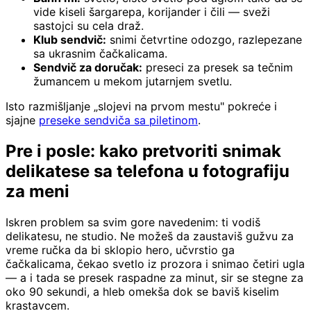
vide kiseli šargarepa, korijander i čili — sveži
sastojci su cela draž.
Klub sendvič:
snimi četvrtine odozgo, razlepezane
sa ukrasnim čačkalicama.
Sendvič za doručak:
preseci za presek sa tečnim
žumancem u mekom jutarnjem svetlu.
Isto razmišljanje „slojevi na prvom mestu" pokreće i
sjajne
preseke sendviča sa piletinom
.
Pre i posle: kako pretvoriti snimak
delikatese sa telefona u fotografiju
za meni
Iskren problem sa svim gore navedenim: ti vodiš
delikatesu, ne studio. Ne možeš da zaustaviš gužvu za
vreme ručka da bi sklopio hero, učvrstio ga
čačkalicama, čekao svetlo iz prozora i snimao četiri ugla
— a i tada se presek raspadne za minut, sir se stegne za
oko 90 sekundi, a hleb omekša dok se baviš kiselim
krastavcem.