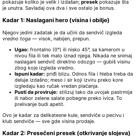
pokazuje koliko je velik i izdašan;
presek
pokazuje šta
je unutra. Savladaj ova dva i sve ostalo je bonus.
Kadar 1: Naslagani hero (visina i obilje)
Njegov jedini zadatak je da učini da sendvič izgleda
vredno toga
— visok, nabijen, prepun.
Ugao:
frontalno (0°) ili nisko 45°, sa kamerom u
nivou fila ili tek malo iznad njega. Nikada ne snimaj
naslagani sendvič direktno odozgo — gubiš visinu
zbog koje izgleda vredno.
Ispuni kadar:
priđi blizu. Odnos fila i hleba treba da
deluje izdašno; meso i sir koji izviru preko kore
izgledaju kao ručak vredan plaćanja.
Pusti da proviruje:
stilizuj tako da uvojak pastrmija
ili nabor zelene salate pobegne preko ivica. To
prelivanje budi apetit.
Ovo je kadar za delikatesne kule, sendviče u pecivu i
klub sendviče — sve gde visina prodaje.
Kadar 2: Presečeni presek (otkrivanje slojeva)