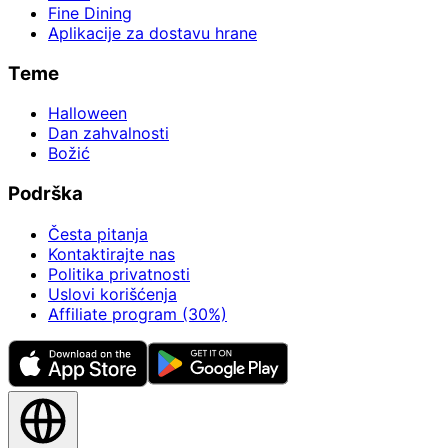
Fine Dining
Aplikacije za dostavu hrane
Teme
Halloween
Dan zahvalnosti
Božić
Podrška
Česta pitanja
Kontaktirajte nas
Politika privatnosti
Uslovi korišćenja
Affiliate program (30%)