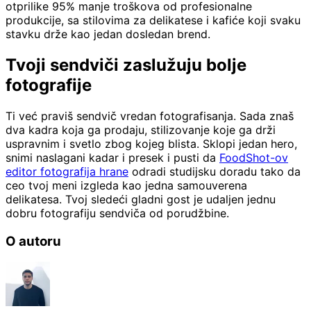
otprilike 95% manje troškova od profesionalne
produkcije, sa stilovima za delikatese i kafiće koji svaku
stavku drže kao jedan dosledan brend.
Tvoji sendviči zaslužuju bolje
fotografije
Ti već praviš sendvič vredan fotografisanja. Sada znaš
dva kadra koja ga prodaju, stilizovanje koje ga drži
uspravnim i svetlo zbog kojeg blista. Sklopi jedan hero,
snimi naslagani kadar i presek i pusti da
FoodShot-ov
editor fotografija hrane
odradi studijsku doradu tako da
ceo tvoj meni izgleda kao jedna samouverena
delikatesa. Tvoj sledeći gladni gost je udaljen jednu
dobru fotografiju sendviča od porudžbine.
O autoru