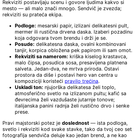
Rekviziti postavljaju scenu i govore ljudima kakvo si
mesto — ali malo znači mnogo. Sendvič je zvezda;
rekviziti su prateća ekipa.
Podloge:
mesarski papir, izlizani delikatesni pult,
mermer ili rustična drvena daska. Izaberi pozadinu
koja odgovara tvom brendu i drži je se.
Posude:
delikatesna daska, ovalni kombinovani
tanjir, korpica obložena pek papirom ili sam omot.
Rekviziti sa namerom:
kriška kiselog krastavca,
malo čipsa, posudica sosa, presavijena platnena
salveta. Jedan-dva, ne mrtva priroda. Ostavi
prostora da diše i postavi hero van centra u
kompoziciji koristeći
pravilo trećina
.
Uskladi ton:
njujorška delikatesa želi toplo,
atmosferično svetlo na izlizanom pultu; kafić sa
đevrecima želi vazdušaste jutarnje tonove;
italijanska panini radnja želi rustično drvo i senke
prese.
Pravi majstorski potez je
doslednost
— ista podloga,
svetlo i rekviziti kod svake stavke, tako da tvoj ceo set
fotografija sendviča deluje kao jedan brend, a ne kao