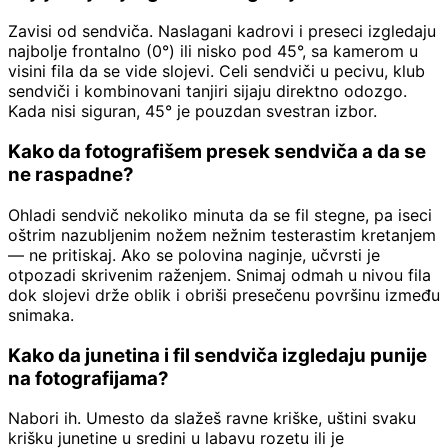
Zavisi od sendviča. Naslagani kadrovi i preseci izgledaju
najbolje frontalno (0°) ili nisko pod 45°, sa kamerom u
visini fila da se vide slojevi. Celi sendviči u pecivu, klub
sendviči i kombinovani tanjiri sijaju direktno odozgo.
Kada nisi siguran, 45° je pouzdan svestran izbor.
Kako da fotografišem presek sendviča a da se
ne raspadne?
Ohladi sendvič nekoliko minuta da se fil stegne, pa iseci
oštrim nazubljenim nožem nežnim testerastim kretanjem
— ne pritiskaj. Ako se polovina naginje, učvrsti je
otpozadi skrivenim raženjem. Snimaj odmah u nivou fila
dok slojevi drže oblik i obriši presečenu površinu između
snimaka.
Kako da junetina i fil sendviča izgledaju punije
na fotografijama?
Nabori ih. Umesto da slažeš ravne kriške, uštini svaku
krišku junetine u sredini u labavu rozetu ili je