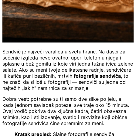
Sendvič je najveći varalica u svetu hrane. Na dasci za
sečenje izgleda neverovatno; uperi telefon u njega i
splasne u bež gomilu iz koje viri jedna tužna ivica zelene
salate. Ako su meni tvoje delikatesne radnje, sendvičare
ili kafića puni bezličnih, mrtvih
fotografija sendviča
, to
ne znači da si loš u fotografiji — sendviči su jedna od
najtežih „lakih" namirnica za snimanje.
Dobra vest: potrebne su ti samo dve slike po jelu, a
kada jednom savladaš poteze, sve traje oko 15 minuta.
Ovaj vodič pokriva dva ključna kadra, četiri obavezna
snimka, kao i stilizovanje, svetlo i rekvizite koji obične
fotografije sendviča čine spremnim za meni.
Kratak pregled:
Sjajne fotografije sendviča