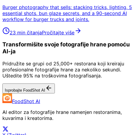
Burger photography that sells: stacking tricks, lighting, 5
essential shots, bun glaze secrets, and a 90-second AI
workflow for burger trucks and joints.
23 min čitanja
Pročitajte više
Transformišite svoje fotografije hrane pomoću
AI-ja
Pridružite se grupi od 25,000+ restorana koji kreiraju
profesionalne fotografije hrane za nekoliko sekundi.
Uštedite 95% na troškovima fotografisanja.
Isprobajte FoodShot AI
FoodShot AI
AI editor za fotografije hrane namenjen restoranima,
kuvarima i kreatorima.