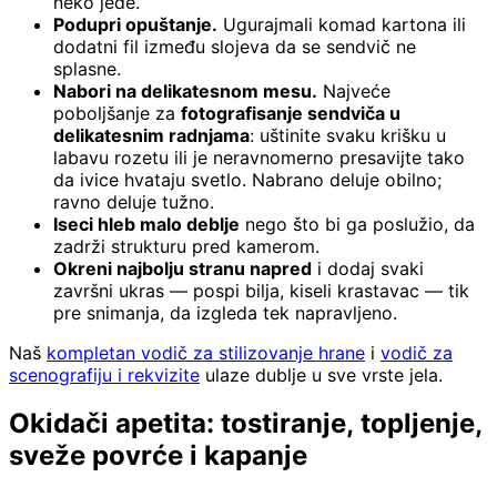
neko jede.
Podupri opuštanje.
Ugurajmali komad kartona ili
dodatni fil između slojeva da se sendvič ne
splasne.
Nabori na delikatesnom mesu.
Najveće
poboljšanje za
fotografisanje sendviča u
delikatesnim radnjama
: uštinite svaku krišku u
labavu rozetu ili je neravnomerno presavijte tako
da ivice hvataju svetlo. Nabrano deluje obilno;
ravno deluje tužno.
Iseci hleb malo deblje
nego što bi ga poslužio, da
zadrži strukturu pred kamerom.
Okreni najbolju stranu napred
i dodaj svaki
završni ukras — pospi bilja, kiseli krastavac — tik
pre snimanja, da izgleda tek napravljeno.
Naš
kompletan vodič za stilizovanje hrane
i
vodič za
scenografiju i rekvizite
ulaze dublje u sve vrste jela.
Okidači apetita: tostiranje, topljenje,
sveže povrće i kapanje