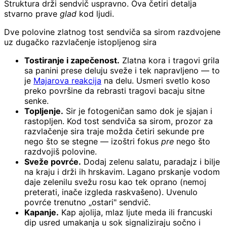
Struktura drži sendvič uspravno. Ova četiri detalja
stvarno prave
glad
kod ljudi.
Dve polovine zlatnog tost sendviča sa sirom razdvojene
uz dugačko razvlačenje istopljenog sira
Tostiranje i zapečenost.
Zlatna kora i tragovi grila
sa panini prese deluju sveže i tek napravljeno — to
je
Majarova reakcija
na delu. Usmeri svetlo koso
preko površine da rebrasti tragovi bacaju sitne
senke.
Topljenje.
Sir je fotogeničan samo dok je sjajan i
rastopljen. Kod tost sendviča sa sirom, prozor za
razvlačenje sira traje možda četiri sekunde pre
nego što se stegne — izoštri fokus
pre
nego što
razdvojiš polovine.
Sveže povrće.
Dodaj zelenu salatu, paradajz i bilje
na kraju i drži ih hrskavim. Lagano prskanje vodom
daje zelenilu svežu rosu kao tek oprano (nemoj
preterati, inače izgleda raskvašeno). Uvenulo
povrće trenutno „ostari" sendvič.
Kapanje.
Kap ajolija, mlaz ljute meda ili francuski
dip usred umakanja u sok signaliziraju sočno i