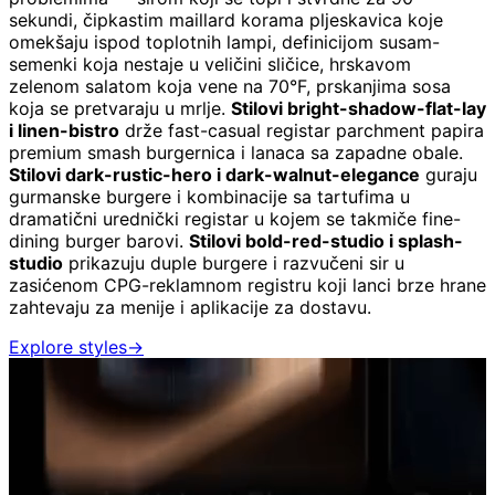
sekundi, čipkastim maillard korama pljeskavica koje
omekšaju ispod toplotnih lampi, definicijom susam-
semenki koja nestaje u veličini sličice, hrskavom
zelenom salatom koja vene na 70°F, prskanjima sosa
koja se pretvaraju u mrlje.
Stilovi bright-shadow-flat-lay
i linen-bistro
drže fast-casual registar parchment papira
premium smash burgernica i lanaca sa zapadne obale.
Stilovi dark-rustic-hero i dark-walnut-elegance
guraju
gurmanske burgere i kombinacije sa tartufima u
dramatični urednički registar u kojem se takmiče fine-
dining burger barovi.
Stilovi bold-red-studio i splash-
studio
prikazuju duple burgere i razvučeni sir u
zasićenom CPG-reklamnom registru koji lanci brze hrane
zahtevaju za menije i aplikacije za dostavu.
Explore styles
→