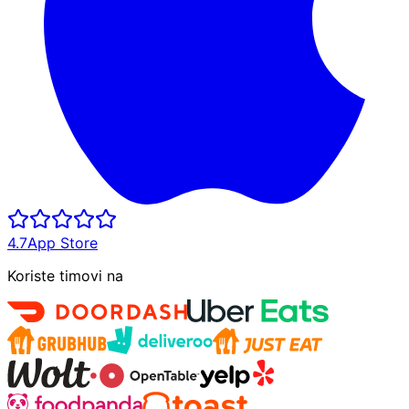
4.7
App Store
Koriste timovi na