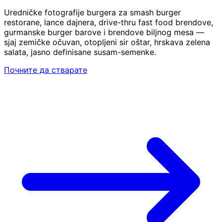
Uredničke fotografije burgera za smash burger
restorane, lance dajnera, drive-thru fast food brendove,
gurmanske burger barove i brendove biljnog mesa —
sjaj zemičke očuvan, otopljeni sir oštar, hrskava zelena
salata, jasno definisane susam-semenke.
Почните да стварате