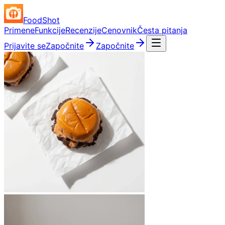
FoodShot
Primene
Funkcije
Recenzije
Cenovnik
Česta pitanja
Prijavite se
Započnite
Započnite