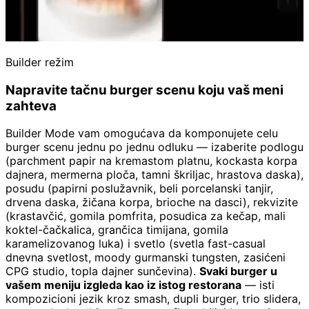
Builder režim
Napravite tačnu burger scenu koju vaš meni
zahteva
Builder Mode vam omogućava da komponujete celu
burger scenu jednu po jednu odluku — izaberite podlogu
(parchment papir na kremastom platnu, kockasta korpa
dajnera, mermerna ploča, tamni škriljac, hrastova daska),
posudu (papirni poslužavnik, beli porcelanski tanjir,
drvena daska, žičana korpa, brioche na dasci), rekvizite
(krastavčić, gomila pomfrita, posudica za kečap, mali
koktel-čačkalica, grančica timijana, gomila
karamelizovanog luka) i svetlo (svetla fast-casual
dnevna svetlost, moody gurmanski tungsten, zasićeni
CPG studio, topla dajner sunčevina).
Svaki burger u
vašem meniju izgleda kao iz istog restorana
— isti
kompozicioni jezik kroz smash, dupli burger, trio slidera,