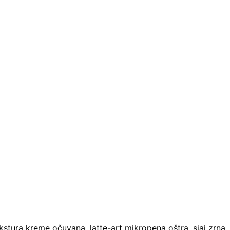
ekstura kreme očuvana, latte-art mikropena oštra, sjaj zrna