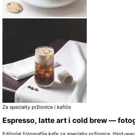
Za specialty pržionice i kafiće
Espresso, latte art i cold brew — foto
Editorial fotografija kafe za specialty pržionice, third-w