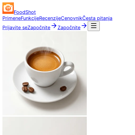
FoodShot
Primene
Funkcije
Recenzije
Cenovnik
Česta pitanja
Prijavite se
Započnite
Započnite