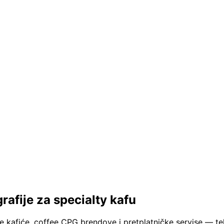
grafije za specialty kafu
ave kafiće, coffee CPG brendove i pretplatničke servise — t