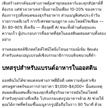
เชิงสร้างสรรค์ของช่างภาพคุ้มค่าทุกดอลลาร์และทุกสัปดาห์ที่
ต้องรอ แต่ช่วงเวลาเหล่านั้นอาจเป็นเพียง 10–20% ของความ
ต้องการรูปทั้งหมดของธุรกิจอาหาร ส่วนเมนูพิเศษประจำวัน
รายการเดลิเวอรี การรีเฟรชตามฤดูกาล และโพสต์โซเชียล —
อีก 80–90% ที่เหลือ — คือจุดที่ AI ชนะทั้งด้านต้นทุนและ
ความเร็ว ผู้ประกอบการที่ฉลาดที่สุดในออสตินผสมผสานทั้งสอง
อย่าง
จานหอยเชลล์ซีเรดสไตล์ไฟน์ไดนิ่งโทนอารมณ์เข้ม จัดแต่ง
สำหรับแคมเปญแบรนด์เชิงบรรณาธิการบนหินชนวนสีดำ
บทสรุปสำหรับแบรนด์อาหารในออสติน
ออสตินไม่ได้ขาดแคลนช่างภาพฝีมือดี แต่ความคุ้มค่าเชิง
เศรษฐศาสตร์ของการถ่ายราคา $1,000–$4,000+ นั้นสมเหตุ
สมผลเพียงเศษเสี้ยวของทุกสิ่งที่ธุรกิจอาหารสมัยใหม่โพสต์
สำหรับทุกอย่างที่เหลือ โปรแกรมแต่งรูปอาหารด้วย AI ช่วยให้
คุณได้ภาพที่พร้อมขึ้นเมนูจากรูปมือถือในราว 90 วินาที ด้วย