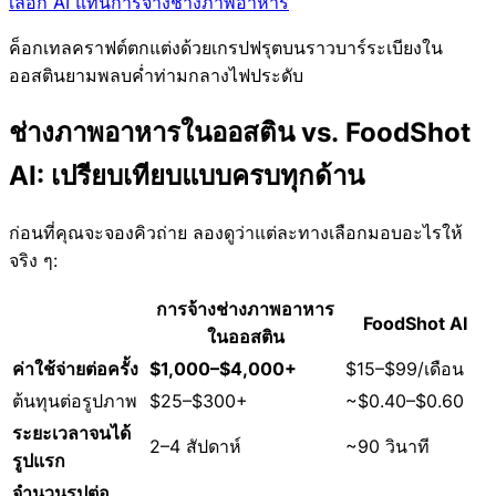
เลือก AI แทนการจ้างช่างภาพอาหาร
ค็อกเทลคราฟต์ตกแต่งด้วยเกรปฟรุตบนราวบาร์ระเบียงใน
ออสตินยามพลบค่ำท่ามกลางไฟประดับ
ช่างภาพอาหารในออสติน vs. FoodShot
AI: เปรียบเทียบแบบครบทุกด้าน
ก่อนที่คุณจะจองคิวถ่าย ลองดูว่าแต่ละทางเลือกมอบอะไรให้
จริง ๆ:
การจ้างช่างภาพอาหาร
FoodShot AI
ในออสติน
ค่าใช้จ่ายต่อครั้ง
$1,000–$4,000+
$15–$99/เดือน
ต้นทุนต่อรูปภาพ
$25–$300+
~$0.40–$0.60
ระยะเวลาจนได้
2–4 สัปดาห์
~90 วินาที
รูปแรก
จำนวนรูปต่อ