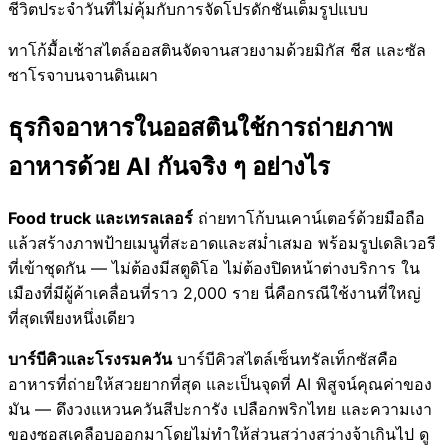
ชีวิตประจำวันที่ไม่คุ้มกับการจัดโปรดักชันเต็มรูปแบบ
ทาโก้มื้อเช้าสไตล์ออสตินจัดจานสวยงามด้วยมิกัส ชีส และซัล
ซาโรจาบนจานดินเผา
ธุรกิจอาหารในออสตินใช้การถ่ายภาพ
อาหารด้วย AI กันจริง ๆ อย่างไร
Food truck และเทรลเลอร์
ถ่ายทาโก้บนเคาน์เตอร์ด้วยมือถือ
แล้วสร้างภาพป้ายเมนูที่สะอาดและสม่ำเสมอ พร้อมรูปเดลิเวอรี
ที่เข้าชุดกัน — ไม่ต้องมีสตูดิโอ ไม่ต้องปิดหน้าต่างบริการ ใน
เมืองที่มีผู้ค้าเคลื่อนที่ราว 2,000 ราย นี่คือกรณีใช้งานที่ใหญ่
ที่สุดเพียงหนึ่งเดียว
บาร์บีคิวและโรงรมควัน
บาร์บีคิวสไตล์เซ็นทรัลเท็กซัสคือ
อาหารที่ถ่ายให้สวยยากที่สุด และเป็นจุดที่ AI พิสูจน์คุณค่าของ
มัน — ดึงวงแหวนควันสีปะการัง เปลือกพริกไทย และความเงา
ของซอสเคลือบออกมาโดยไม่ทำให้ส่วนสว่างสว่างจ้าเกินไป ดู