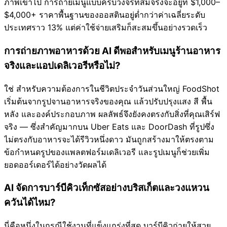
ภาพเข้าไป การถ่ายเมนูแบบครบวงจรที่สมจริงจะอยู่ที่ $1,000–
$4,000+ ราคาพื้นฐานของออสตินอยู่ต่ำกว่าค่าเฉลี่ยระดับ
ประเทศราว 13% แต่ค่าใช้จ่ายเสริมก็สะสมขึ้นอย่างรวดเร็ว
การถ่ายภาพอาหารด้วย AI ดีพอสำหรับเมนูร้านอาหาร
จริงและแอปเดลิเวอรีหรือไม่?
ใช่ สำหรับความต้องการในชีวิตประจำวันส่วนใหญ่ FoodShot
เริ่มต้นจากรูปจานอาหารจริงของคุณ แล้วปรับปรุงแสง สี พื้น
หลัง และองค์ประกอบภาพ ผลลัพธ์จึงยังคงตรงกับสิ่งที่คุณเสิร์ฟ
จริง — ซึ่งสำคัญมากบน Uber Eats และ DoorDash ที่รูปซึ่ง
ไม่ตรงกับอาหารจะได้รีวิวหนึ่งดาว มันถูกสร้างมาให้ตรงตาม
ข้อกำหนดรูปของแพลตฟอร์มเดลิเวอรี และรูปเมนูก็ช่วยเพิ่ม
ยอดออร์เดอร์ได้อย่างวัดผลได้
AI จัดการบาร์บีคิวเท็กซัสอย่างบริสเก็ตและวงแหวน
ควันได้ไหม?
นี่คือหนึ่งในกรณีใช้งานที่แข็งแกร่งที่สุด บาร์บีคิวถ่ายให้สวย