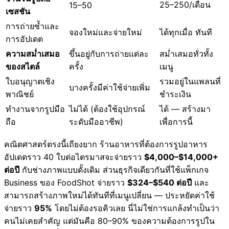
25–250/เดือน
15–50
เซสชัน
การถ่ายซ้ำและ
จองใหม่และจ่ายใหม่
ได้ทุกเมื่อ ทันที
การอัปเดต
ความสม่ำเสมอ
ขึ้นอยู่กับการถ่ายแต่ละ
สม่ำเสมอทั่วทั้ง
ของสไตล์
ครั้ง
เมนู
ใบอนุญาตเชิง
รวมอยู่ในแพลนที่
บางครั้งมีค่าใช้จ่ายเพิ่ม
พาณิชย์
ชำระเงิน
ทำงานจากรูปมือ
ไม่ได้ (ต้องใช้อุปกรณ์
ได้ — สร้างมา
ถือ
ระดับมืออาชีพ)
เพื่อการนี้
คณิตศาสตร์ตรงนี้เถียงยาก ร้านอาหารที่ต้องการรูปอาหาร
อัปเดตราว 40 ใบต่อไตรมาสจะจ่ายราว
$4,000–$14,000+
ต่อปี
กับช่างภาพแบบดั้งเดิม ส่วนธุรกิจเดียวกันที่ใช้แพ็กเกจ
Business ของ FoodShot จ่ายราว
$324–$540 ต่อปี
และ
สามารถสร้างภาพใหม่ได้ทันทีที่เมนูเปลี่ยน — ประหยัดค่าใช้
จ่ายราว
95%
โดยไม่ต้องรอคิวเลย นี่ไม่ใช่การแกล้งทำเป็นว่า
คนไม่เคยสำคัญ แต่มันคือ 80–90% ของความต้องการรูปใน