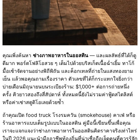
คุณเพิ่งค้นหา
ช่างภาพอาหารในออสติน
— และผลลัพธ์ที่ได้ก็ดู
ดีมาก พอร์ตโฟลิโอสวย ๆ เต็มไปด้วยบริสเก็ตเนื้อฉ่ำเยิ้ม ทาโก้
มื้อเช้าจัดจานอย่างพิถีพิถัน และค็อกเทลที่ถ่ายในแสงทองยาม
เย็น แล้วพอคุณถามเรื่องราคา ตัวเลขที่ได้ก็กระแทกใจยิ่งกว่า
บ่ายเดือนมิถุนายนบนระเบียงร้าน: $1,000+ ต่อการถ่ายหนึ่ง
ครั้ง คิวยาวสองถึงสี่สัปดาห์ ทั้งหมดนี้ยังไม่รวมค่าฟู้ดสไตลิสต์
หรือค่าเช่าสตูดิโอเลยด้วยซ้ำ
ถ้าคุณเปิด food truck โรงรมควัน (smokehouse) คาเฟ่ หรือ
ร้านอาหารแบบเต็มรูปแบบในออสติน คู่มือนี้เขียนขึ้นเพื่อคุณ
เราจะแจกแจงว่าช่างภาพอาหารในออสตินคิดราคาจริงเท่าไหร่
ในปี 2026 แนะนำมืออาชีพท้องถิ่นที่น่าเชื่อถือเจ็ดคนที่ควรรู้จัก