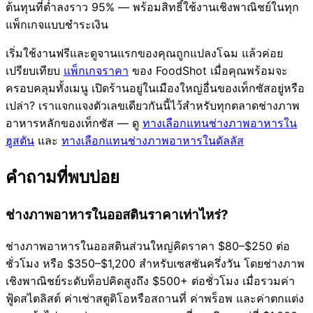
ต้นทุนที่ต่ำลงราว 95% — พร้อมสิทธิ์ใช้งานเชิงพาณิชย์ในทุก
แพ็กเกจแบบชำระเงิน
เริ่มใช้งานฟรีและดูจานแรกของคุณถูกแปลงโฉม แล้วค่อย
เปรียบเทียบ
แพ็กเกจราคา
ของ FoodShot เมื่อคุณพร้อมจะ
ครอบคลุมทั้งเมนู เปิดร้านอยู่ในเมืองใหญ่อื่นของเท็กซัสอยู่หรือ
เปล่า? เราแจกแจงตัวเลขเดียวกันนี้ไว้สำหรับทุกตลาดช่างภาพ
อาหารหลักของเท็กซัส — ดู
ทางเลือกแทนช่างภาพอาหารใน
ฮูสตัน
และ
ทางเลือกแทนช่างภาพอาหารในดัลลัส
คำถามที่พบบ่อย
ช่างภาพอาหารในออสตินราคาเท่าไหร่?
ช่างภาพอาหารในออสตินส่วนใหญ่คิดราคา $80–$250 ต่อ
ชั่วโมง หรือ $350–$1,200 สำหรับเซสชันครึ่งวัน โดยช่างภาพ
เชิงพาณิชย์ระดับท็อปคิดสูงถึง $500+ ต่อชั่วโมง เมื่อรวมค่า
ฟู้ดสไตลิสต์ ค่าเช่าสตูดิโอหรือสถานที่ ค่าพร็อพ และค่าตกแต่ง