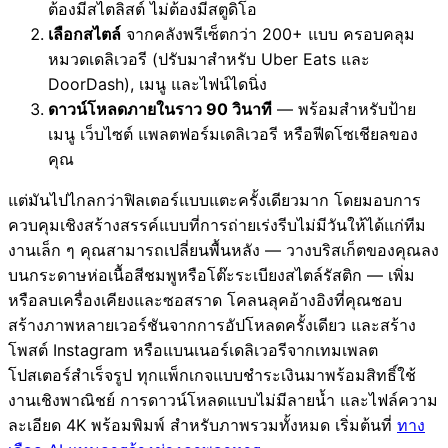
ต้องมีสไตลิสต์ ไม่ต้องมีสตูดิโอ
เลือกสไตล์
จากคลังพรีเซ็ตกว่า 200+ แบบ ครอบคลุม
หมวดเดลิเวอรี (ปรับมาสำหรับ Uber Eats และ
DoorDash), เมนู และไฟน์ไดนิ่ง
ดาวน์โหลดภายในราว 90 วินาที
— พร้อมสำหรับป้าย
เมนู เว็บไซต์ แพลตฟอร์มเดลิเวอรี หรือฟีดโซเชียลของ
คุณ
แต่มันไปไกลกว่าฟิลเตอร์แบบแตะครั้งเดียวมาก โดยมอบการ
ควบคุมเชิงสร้างสรรค์แบบที่การถ่ายเร่งรีบไม่มีวันให้ได้แก่ทีม
งานเล็ก ๆ คุณสามารถเปลี่ยนพื้นหลัง — วางบริสเก็ตของคุณลง
บนกระดาษห่อเนื้อสีชมพูหรือโต๊ะระเบียงสไตล์รัสติก — เพิ่ม
หรือลบเครื่องเคียงและซอสราด โคลนลุคอ้างอิงที่คุณชอบ
สร้างภาพหลายเวอร์ชันจากการอัปโหลดครั้งเดียว และสร้าง
โพสต์ Instagram หรือแบนเนอร์เดลิเวอรีจากเทมเพลต
โปสเตอร์สำเร็จรูป ทุกแพ็กเกจแบบชำระเงินมาพร้อมสิทธิ์ใช้
งานเชิงพาณิชย์ การดาวน์โหลดแบบไม่มีลายน้ำ และไฟล์ความ
ละเอียด 4K พร้อมพิมพ์ สำหรับภาพรวมทั้งหมด เริ่มต้นที่
ทาง