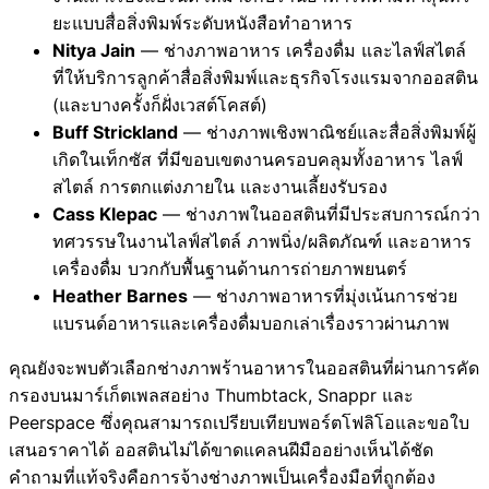
ยะแบบสื่อสิ่งพิมพ์ระดับหนังสือทำอาหาร
Nitya Jain
— ช่างภาพอาหาร เครื่องดื่ม และไลฟ์สไตล์
ที่ให้บริการลูกค้าสื่อสิ่งพิมพ์และธุรกิจโรงแรมจากออสติน
(และบางครั้งก็ฝั่งเวสต์โคสต์)
Buff Strickland
— ช่างภาพเชิงพาณิชย์และสื่อสิ่งพิมพ์ผู้
เกิดในเท็กซัส ที่มีขอบเขตงานครอบคลุมทั้งอาหาร ไลฟ์
สไตล์ การตกแต่งภายใน และงานเลี้ยงรับรอง
Cass Klepac
— ช่างภาพในออสตินที่มีประสบการณ์กว่า
ทศวรรษในงานไลฟ์สไตล์ ภาพนิ่ง/ผลิตภัณฑ์ และอาหาร
เครื่องดื่ม บวกกับพื้นฐานด้านการถ่ายภาพยนตร์
Heather Barnes
— ช่างภาพอาหารที่มุ่งเน้นการช่วย
แบรนด์อาหารและเครื่องดื่มบอกเล่าเรื่องราวผ่านภาพ
คุณยังจะพบตัวเลือกช่างภาพร้านอาหารในออสตินที่ผ่านการคัด
กรองบนมาร์เก็ตเพลสอย่าง Thumbtack, Snappr และ
Peerspace ซึ่งคุณสามารถเปรียบเทียบพอร์ตโฟลิโอและขอใบ
เสนอราคาได้ ออสตินไม่ได้ขาดแคลนฝีมืออย่างเห็นได้ชัด
คำถามที่แท้จริงคือการจ้างช่างภาพเป็นเครื่องมือที่ถูกต้อง