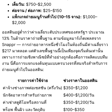
เต็มวัน:
$750–$2,500
ต่อจาน / ต่อภาพ:
$25–$150
แพ็กเกจถ่ายเมนูร้านทั่วไป (10–15 จาน):
$1,000–
$2,000
ออสตินอยู่ต่ำกว่าค่าเฉลี่ยระดับประเทศของสหรัฐฯ ประมาณ
13% ในด้านราคาถ่ายพื้นฐาน ตามข้อมูลมาร์เก็ตเพลสจาก
Snappr — การถ่ายอาหารหนึ่งชั่วโมงในท้องถิ่นมีค่าเฉลี่ยราว
$217 มาตลอด แต่ตัวเลขพื้นฐานนี้เป็นเพียงจุดเริ่มต้นเท่านั้น
เพราะการถ่ายเชิงพาณิชย์ที่ทำอย่างถูกต้องคือการผลิตแบบทีม
งาน นี่คือการแจกแจงต้นทุนแบบครบวงจรที่สมจริงสำหรับการ
ถ่ายเมนูทั่วไปในออสติน:
รายการค่าใช้จ่าย
ช่วงราคาในออสติน
ค่าจ้างช่างภาพต่อเซสชัน (ครึ่งวัน)
$350–$1,200
นักจัดอาหารสำหรับถ่ายภาพ
$400–$1,200/วัน
ค่าเช่าสตูดิโอหรือสถานที่
$350–$1,200/วัน
พร็อพ พื้นผิว และวัตถุดิบ
$100–$350