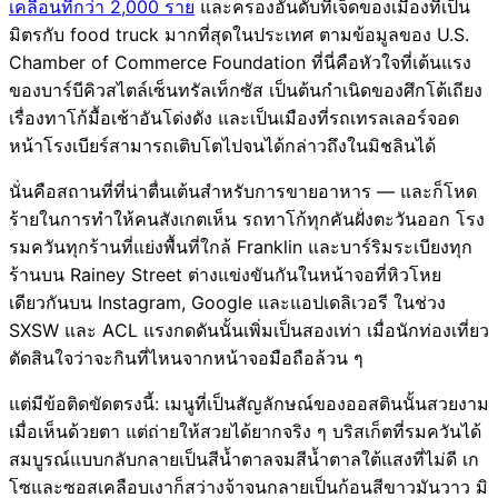
เคลื่อนที่กว่า 2,000 ราย
และครองอันดับที่เจ็ดของเมืองที่เป็น
มิตรกับ food truck มากที่สุดในประเทศ ตามข้อมูลของ U.S.
Chamber of Commerce Foundation ที่นี่คือหัวใจที่เต้นแรง
ของบาร์บีคิวสไตล์เซ็นทรัลเท็กซัส เป็นต้นกำเนิดของศึกโต้เถียง
เรื่องทาโก้มื้อเช้าอันโด่งดัง และเป็นเมืองที่รถเทรลเลอร์จอด
หน้าโรงเบียร์สามารถเติบโตไปจนได้กล่าวถึงในมิชลินได้
นั่นคือสถานที่ที่น่าตื่นเต้นสำหรับการขายอาหาร — และก็โหด
ร้ายในการทำให้คนสังเกตเห็น รถทาโก้ทุกคันฝั่งตะวันออก โรง
รมควันทุกร้านที่แย่งพื้นที่ใกล้ Franklin และบาร์ริมระเบียงทุก
ร้านบน Rainey Street ต่างแข่งขันกันในหน้าจอที่หิวโหย
เดียวกันบน Instagram, Google และแอปเดลิเวอรี ในช่วง
SXSW และ ACL แรงกดดันนั้นเพิ่มเป็นสองเท่า เมื่อนักท่องเที่ยว
ตัดสินใจว่าจะกินที่ไหนจากหน้าจอมือถือล้วน ๆ
แต่มีข้อติดขัดตรงนี้: เมนูที่เป็นสัญลักษณ์ของออสตินนั้นสวยงาม
เมื่อเห็นด้วยตา แต่ถ่ายให้สวยได้ยากจริง ๆ บริสเก็ตที่รมควันได้
สมบูรณ์แบบกลับกลายเป็นสีน้ำตาลจมสีน้ำตาลใต้แสงที่ไม่ดี เก
โซและซอสเคลือบเงาก็สว่างจ้าจนกลายเป็นก้อนสีขาวมันวาว มิ