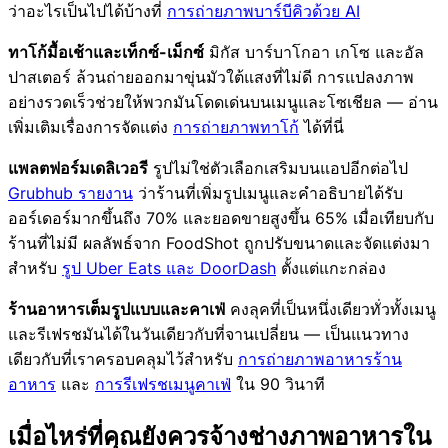
ว่าอะไรเป็นไปได้บ้างที่
การถ่ายภาพบาร์บีคิวด้วย AI
ทาโก้มื้อเช้าและเท็กซ์-เม็กซ์
มิกัส บาร์บาโกอา เกโซ และอัล
ปาสเตอร์ ล้วนถ่ายออกมาขุ่นมัวใต้แสงที่ไม่ดี การแปลงภาพ
อย่างรวดเร็วช่วยให้พวกมันโดดเด่นบนเมนูและโซเชียล — อ่าน
เพิ่มเติมเรื่องการจัดแต่ง
การถ่ายภาพทาโก้
ได้ที่นี่
แพลตฟอร์มเดลิเวอรี
รูปไม่ใช่ตัวเลือกเสริมบนแอปอีกต่อไป
Grubhub รายงาน
ว่าร้านที่เพิ่มรูปเมนูและคำอธิบายได้รับ
ออร์เดอร์มากขึ้นถึง 70% และยอดขายสูงขึ้น 65% เมื่อเทียบกับ
ร้านที่ไม่มี ผลลัพธ์จาก FoodShot ถูกปรับขนาดและจัดแต่งมา
สำหรับ
รูป Uber Eats และ DoorDash
ตั้งแต่แกะกล่อง
ร้านอาหารเต็มรูปแบบและคาเฟ่
คงลุคที่เป็นหนึ่งเดียวทั่วทั้งเมนู
และรีเฟรชมันได้ในวันเดียวกับที่จานเปลี่ยน — เป็นแนวทาง
เดียวกับที่เราครอบคลุมไว้สำหรับ
การถ่ายภาพอาหารร้าน
อาหาร
และ
การรีเฟรชเมนูคาเฟ่
ใน 90 วินาที
เมื่อไหร่ที่คุณยังควรจ้างช่างภาพอาหารใน