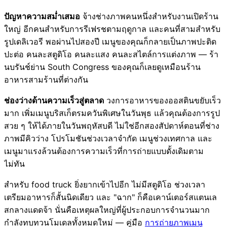
ปัญหาความสม่ำเสมอ
จ้างช่างภาพคนหนึ่งสำหรับงานเปิดร้าน
ใหญ่ อีกคนสำหรับการรีเฟรชตามฤดูกาล และคนที่สามสำหรับ
รูปเดลิเวอรี พอผ่านไปสองปี เมนูของคุณก็กลายเป็นภาพปะติด
ปะต่อ คนละสตูดิโอ คนละแสง คนละสไตล์การแต่งภาพ — ร้า
นบรันช์ย่าน South Congress ของคุณก็เลยดูเหมือนร้าน
อาหารสามร้านที่ต่างกัน
ช่องว่างด้านความเร็วสู่ตลาด
วงการอาหารของออสตินขยับเร็ว
มาก เพิ่มเมนูบริสเก็ตรมควันพิเศษในวันพุธ แล้วคุณต้องการรูป
สวย ๆ ให้ได้ภายในวันพฤหัสบดี ไม่ใช่อีกสองสัปดาห์ตอนที่ช่าง
ภาพมีคิวว่าง โปรโมชันช่วงเวลาจำกัด เมนูช่วงเทศกาล และ
เมนูมาแรงล้วนต้องการความเร็วที่การถ่ายแบบดั้งเดิมตาม
ไม่ทัน
สำหรับ food truck ยิ่งยากเข้าไปอีก ไม่มีสตูดิโอ ช่วงเวลา
เตรียมอาหารก็สั้นนิดเดียว และ "ฉาก" ก็คือเคาน์เตอร์สแตนเล
สกลางแดดจ้า นั่นคือเหตุผลใหญ่ที่ผู้ประกอบการจำนวนมาก
กำลังทบทวนโมเดลทั้งหมดใหม่ — คู่มือ
การถ่ายภาพเมนู