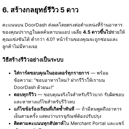
6. สร้างกลยุทธ์รีวิว 5 ดาว
คะแนนบน DoorDash ส่งผลโดยตรงต่อตำแหน่งที่ร้านอาหาร
ของคุณปรากฏในผลค้นหาบนแอป เฉลี่ย
4.5 ดาวขึ้นไป
ช่วยให้
คุณแข่งขันได้ ต่ำกว่า 4.0? หน้าร้านของคุณจะถูกซ่อนและ
ลูกค้าไม่มีทางเจอ
วิธีสร้างรีวิวอย่างเป็นระบบ
ใส่การ์ดขอบคุณในออเดอร์ทุกรายการ
— พร้อม
ข้อความ: "ชอบอาหารไหม? ฝากรีวิวให้เราบน
DoorDash ด้วยนะ!"
ตอบทุกรีวิว
— ขอบคุณจริงใจสำหรับรีวิวบวก รับผิดชอบ
และหาทางแก้ไขสำหรับรีวิวลบ
แก้ไขข้อร้องเรียนที่เกิดซ้ำทันที
— ถ้ามีคนพูดถึงอาหาร
เย็นสามครั้ง แสดงว่าบรรจุภัณฑ์ต้องปรับปรุง
ติดตามคะแนนทุกสัปดาห์
ใน Merchant Portal และแชร์