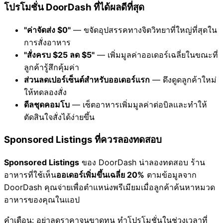
โปรโมชั่น DoorDash ที่ได้ผลดีที่สุด
"ค่าจัดส่ง $0"
— ขจัดอุปสรรคทางจิตวิทยาที่ใหญ่ที่สุดใน
การสั่งอาหาร
"สั่งครบ $25 ลด $5"
— เพิ่มมูลค่าออเดอร์เฉลี่ยในขณะที่
ลูกค้ารู้สึกคุ้มค่า
ส่วนลดเปอร์เซ็นต์สำหรับออเดอร์แรก
— ดึงดูดลูกค้าใหม่
ให้ทดลองสั่ง
ดีลชุดคอมโบ
— เซ็ตอาหารเพิ่มมูลค่าต่อบิลและทำให้
ตัดสินใจสั่งได้ง่ายขึ้น
Sponsored Listings ที่ควรลองทดสอบ
Sponsored Listings
ของ DoorDash น่าลองทดสอบ ร้าน
อาหารที่ใช้เห็น
ออเดอร์เพิ่มขึ้นเฉลี่ย 20%
ตามข้อมูลจาก
DoorDash คุณจ่ายเพื่อตำแหน่งพรีเมียมเมื่อลูกค้าค้นหาหมวด
อาหารของคุณในแอป
คำเตือน: อย่าลดราคาจนขาดทุน ทำโปรโมชั่นในช่วงเวลาที่