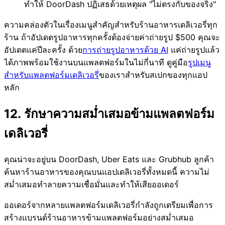
ทำให้ DoorDash ปฏิเสธด้วยเหตุผล "ไม่ตรงกับของจริง"
ความคล่องตัวในเรื่องเมนูสำคัญสำหรับร้านอาหารเดลิเวอรี่ทุก
ร้าน ถ้าอัปเดตรูปอาหารทุกครั้งต้องจ่ายค่าถ่ายรูป $500 คุณจะ
อัปเดตแค่ปีละครั้ง ด้วย
การถ่ายรูปอาหารด้วย AI
แค่ถ่ายรูปแล้ว
ได้ภาพพร้อมใช้งานบนแพลตฟอร์มในไม่กี่นาที ดูคู่มือ
รูปเมนู
สำหรับแพลตฟอร์มเดลิเวอรี่
ของเราสำหรับสเปกของทุกแอป
หลัก
12. รักษาความสม่ำเสมอข้ามแพลตฟอร์ม
เดลิเวอรี่
คุณน่าจะอยู่บน DoorDash, Uber Eats และ Grubhub ลูกค้า
ค้นหาร้านอาหารของคุณบนแอปเดลิเวอรี่ทั้งหมดนี้ ความไม่
สม่ำเสมอทำลายความเชื่อมั่นและทำให้เสียออเดอร์
ออเดอร์จากหลายแพลตฟอร์มเดลิเวอรี่กำลังถูกเตรียมเพื่อการ
สร้างแบรนด์ร้านอาหารข้ามแพลตฟอร์มอย่างสม่ำเสมอ