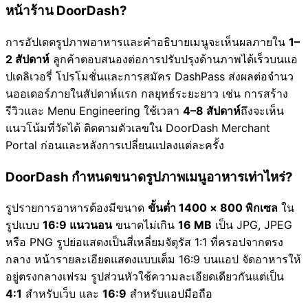
หน้าร้าน DoorDash?
การอัปเดตรูปภาพอาหารและคำอธิบายเมนูจะเห็นผลภายใน
1–
2 สัปดาห์
ลูกค้าตอบสนองต่อการปรับปรุงด้านภาพได้เร็วบนแอ
ปเดลิเวอรี่ โปรโมชั่นและการสมัคร DashPass ส่งผลต่อจำนว
นออเดอร์ภายในสัปดาห์แรก กลยุทธ์ระยะยาว เช่น การสร้าง
รีวิวและ Menu Engineering ใช้เวลา
4–8 สัปดาห์
ถึงจะเห็น
แนวโน้มที่วัดได้ ติดตามตัวเลขใน DoorDash Merchant
Portal ก่อนและหลังการเปลี่ยนแปลงแต่ละครั้ง
DoorDash กำหนดขนาดรูปภาพเมนูอาหารเท่าไหร่?
รูปรายการอาหารต้องมีขนาด
ขั้นต่ำ 1400 × 800 พิกเซล
ใน
รูปแบบ
16:9 แนวนอน
ขนาดไม่เกิน
16 MB
เป็น JPG, JPEG
หรือ PNG รูปย่อแสดงเป็นสี่เหลี่ยมจัตุรัส 1:1 ที่ครอปจากตรง
กลาง หน้ารายละเอียดแสดงแบบเต็ม 16:9 บนแอป จัดอาหารให้
อยู่ตรงกลางเฟรม รูปส่วนหัวใช้ความละเอียดเดียวกันแต่เป็น
4:1
สำหรับเว็บ และ
16:9
สำหรับแอปมือถือ