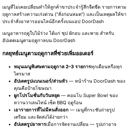
เมนูที่ไม่เคยเปลี่ยนทำให้ลูกค้าขาประจำรู้สึกจืดชืด รายการตาม
ฤดูกาลสร้างความเร่งด่วน ("สั่งก่อนหมด") และเป็นเหตุผลให้ขา
ประจำสั่งอาหารออนไลน์อีกครั้งบนแอป DoorDash
เมนูอาหารฤดูใบไม้ร่วง ได้แก่ ซุป ผักอบ และพาย สำหรับ
อัปเดตเมนูตามฤดูกาลบน DoorDash
กลยุทธ์เมนูตามฤดูกาลที่ช่วยเพิ่มออเดอร์
หมุนเมนูพิเศษตามฤดูกาล 2–3 รายการ
ทุกเดือนหรือทุก
ไตรมาส
อัปเดตรูปแบนเนอร์/ส่วนหัว
— หน้าร้าน DoorDash ของ
คุณคือป้ายโฆษณา
ผูกโปรโมชั่นกับวันหยุด
— คอมโบ Super Bowl ของ
หวานวาเลนไทน์ เซ็ต BBQ ฤดูร้อน
เอารายการที่ไม่มีคนสั่งออก
— เมนูที่กระชับถ่ายรูป
เตรียม และจัดส่งได้ง่ายกว่า
อัปเดตรูปอาหาร
เมื่อการจัดจานเปลี่ยน — รูปเก่าอาจ