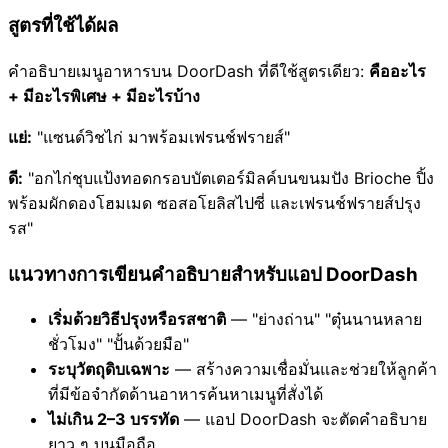
สูตรที่ใช้ได้ผล
คำอธิบายเมนูอาหารบน DoorDash ที่ดีใช้สูตรเดียว:
คืออะไร
+ มีอะไรพิเศษ + มีอะไรบ้าง
แย่:
"แซนด์วิชไก่ มาพร้อมเฟรนช์ฟรายส์"
ดี:
"อกไก่ชุบแป้งทอดกรอบบัตเตอร์มิลค์บนขนมปัง Brioche ปิ้ง
พร้อมผักดองโฮมเมด ซอสอโยลิสไปซี่ และเฟรนช์ฟรายส์ปรุง
รส"
แนวทางการเขียนคำอธิบายสำหรับแอป DoorDash
เริ่มด้วยวิธีปรุงหรือรสชาติ
— "ย่างถ่าน" "ตุ๋นนานหลาย
ชั่วโมง" "ปั้นด้วยมือ"
ระบุวัตถุดิบเฉพาะ
— สร้างความเชื่อมั่นและช่วยให้ลูกค้า
ที่มีข้อจำกัดด้านอาหารค้นหาเมนูที่สั่งได้
ไม่เกิน 2–3 บรรทัด
— แอป DoorDash จะตัดคำอธิบาย
ยาว ๆ บนมือถือ