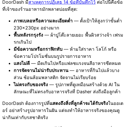
DoorDash มี
สาเหตุการปฏิเสธ 14 ข้อที่บันทึกไว้
ต่อไปนี้คือข้อ
ที่เจ้าของร้านอาหารมักพลาดบ่อยที่สุด:
ภาพเบลอหรือความละเอียดต่ำ
— ตั้งเป้าให้สูงกว่าขั้นต่ำ
230×230px อย่างมาก
พื้นหลังรกรุงรัง
— ผ้าปูโต๊ะลายเยอะ พื้นผิวสว่างจ้า เฟรม
รกเกินไป
มีข้อความหรือกราฟิกทับ
— ห้ามใส่ราคา โลโก้ หรือ
ข้อความโปรโมชั่นบนรูปรายการอาหาร
แสงไม่ดี
— มืดเกินไปหรือแฟลชแรงจนสีอาหารซีดหมด
การจัดจานไม่น่ารับประทาน
— อาหารที่กินไปแล้วบาง
ส่วน ช้อนส้อมพลาสติก จัดจานไม่เรียบร้อย
ไม่ตรงกับของจริง
— รูปภาพที่ดูเหมือนสร้างด้วย AI ใน
ลักษณะที่ไม่ตรงกับอาหารจริงที่ Dasher ส่งถึงมือลูกค้า
DoorDash ต้องการรูปที่
แสดงถึงสิ่งที่ลูกค้าจะได้รับจริง
ในออเด
อร์ อย่าสร้างรูปอาหารในฝัน แต่จงทำให้อาหารจริงของคุณดู
น่ากินเท่ากับรสชาติจริง