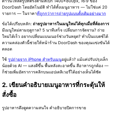
ดาวน์โหลดรูปที่ตรงตามสเปก 1400×800px, 16:9 ของ
DoorDash โดยอัตโนมัติ ทำได้ทั้งเมนูอาหาร — ไม่ใช่แค่ 20
รายการ — ในราคา
ที่ถูกกว่าการถ่ายรูปแบบดั้งเดิมอย่างมาก
ข้อได้เปรียบหลัก:
ถ่ายรูปอาหารในเมนูใหม่ได้ทุกเมื่อที่ต้องการ
มีเมนูใหม่ตามฤดูกาล? 5 นาทีเสร็จ เปลี่ยนการจัดจาน? ถ่าย
ใหม่ได้เร็ว อยากเปลี่ยนแบนเนอร์ช่วงวันหยุด? ทำเป็นแบตช์ได้
ความคล่องตัวนี้ช่วยให้หน้าร้าน DoorDash ของคุณแข่งขันได้
ตลอด
ใช้
รูปถ่ายจาก iPhone สำหรับเมนู
อยู่แล้ว? แม้แค่ปรับปรุงเล็ก
น้อยด้วย AI — แสงดีขึ้น พื้นหลังสะอาดขึ้น สีอาหารถูกต้อง —
ก็ช่วยเพิ่มอัตราการคลิกบนแอปเดลิเวอรี่ได้อย่างเห็นได้ชัด
2. เขียนคำอธิบายเมนูอาหารที่กระตุ้นให้
สั่งซื้อ
รูปอาหารดึงดูดความสนใจ คำอธิบายปิดการขาย