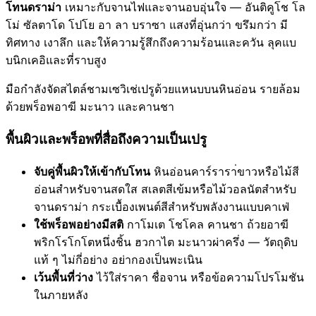
โทนดราม่า
เหมาะกับจานไฟและจานอบอุ่นใจ — อันติคูโช โล
โม่ ซัลตาโด โปโย อา ลา บราซา แสงที่อุ่นกว่า ขรึมกว่า มี
ทิศทาง เงาลึก และให้ความรู้สึกถึงความร้อนและควัน ลุคแบ
บนิกเคอิและที่ราบสูง
มือกำลังจัดสไตล์ชามเซวิเช่เปรูด้วยแหนบบนหินอ่อน รายล้อม
ด้วยพร็อพอาฆี มะนาว และคานชา
พื้นผิวและพร็อพที่สื่อถึงความเป็นเปรู
จับคู่พื้นผิวให้เข้ากับโทน
หินอ่อนคาร์รารา่ขาวหรือไม้สี
อ่อนสำหรับจานสดใส สเลตสีเข้มหรือไม้วอลนัตสำหรับ
จานดราม่า กระเบื้องเพนต์สีสำหรับพลังงานแบบคาเฟ่
ใช้พร็อพอย่างมีสติ
กาโมเต โชโคล คานชา ถ้วยอาฆี
พริกโรโกโตหนึ่งชิ้น ฮวกาไต มะนาวผ่าครึ่ง — วัตถุดิบ
แท้ ๆ ไม่กี่อย่าง อย่ากองเป็นพะเนิน
เว้นพื้นที่ว่าง
ไว้ใส่ราคา ชื่อจาน หรือข้อความโปรโมชัน
ในภายหลัง