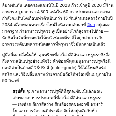
ลิมาเช่นกัน เคยครองแชมป์ในปี 2023 ก้าวเข้าสู่ปี 2026 มีร้าน
อาหารเปรูมากกว่า 4,800 แห่งใน 60 กว่าประเทศ และตลาด
กำลังจะเติบโตเกือบเท่าตัวเป็นกว่า 15 พันล้านดอลลาร์ภายในปี
2034 เมื่อบทสนทนาเรื่องไฟน์ไดนิงวนกลับมาที่
ลิมา
อยู่เสมอ
มาตรฐานว่าอาหารเปรูควร
ดู
เป็นอย่างไรก็สูงตามไปด้วย —
นักชิมในวันนี้คาดหวังให้เซวิเช่และตีราดีโตถูกถ่ายราวกับ
อาหารระดับบทความนิตยสารที่หรูหราซึ่งมันกลายเป็นแล้ว
คู่มือนี้มอบสิ่งนั้นให้: สุนทรียะที่สดใส มีสีสัน และหรูหราซึ่งสื่อ
ถึงความเป็นเปรูอย่างแท้จริง ห้าช็อตที่ทุกเมนูอาหารเปรูหรือนิ
กเคอิจำเป็นต้องมี วิธีปรับสี (color-grade) ให้ได้โทนซิตรัส
สดใส และวิธีเปลี่ยนภาพถ่ายจากมือถือให้พร้อมขึ้นเมนูภายใน
90 วินาที
สรุปสั้น ๆ:
ภาพอาหารเปรูที่ดีที่สุดจะขับเน้นลักษณะ
เด่นของอาหารประเภทนี้ที่สดใส มีสีสัน และหรูหรา
— เลเช่ เด ตีเกรสีสว่าง สีเหลืองสดของอาฆี อามาริ
โย และการจัดจานที่ประณีต จับให้อยู่หมัดกับห้า