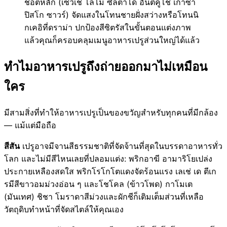
ช็อตหลัก (เซวิเช่ โลโม่ ซัลตาโด อันติคูโช เกาซา
ปิสโก ซาวร์) จัดแสงในโทนชายฝั่งสว่างหรือโทนนิ
กเคอิที่ดราม่า ปกป้องสีซิตรัสในขั้นตอนแต่งภาพ
แล้วคุณก็ครอบคลุมเมนูอาหารเปรูส่วนใหญ่ได้แล้ว
ทำไมอาหารเปรูถึงถ่ายออกมาไม่เหมือน
ใคร
มีสามสิ่งที่ทำให้อาหารเปรูเป็นของขวัญสำหรับทุกคนที่มีกล้อง
— แม้แต่มือถือ
สีสัน
เปรูอาจมีจานสีธรรมชาติที่จัดจ้านที่สุดในบรรดาอาหารทั่ว
โลก และไม่มีสีไหนเลยที่ปลอมแต่ง: พริกอาฆี อามาริโยเปล่ง
ประกายเหลืองสดใส พริกโรโกโตแดงจัดร้อนแรง เลเช่ เด ตีเก
รมีสีขาวอมม่วงอ่อน ๆ และโชโคล (ข้าวโพด) กาโมเต
(มันเทศ) ชิชา โมราดาสีม่วงและผักชีก็เติมเต็มส่วนที่เหลือ
วัตถุดิบทำหน้าที่จัดสไตล์ให้คุณเอง