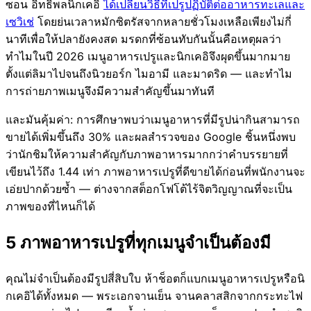
ซอน อิทธิพลนิกเคอิ
ได้เปลี่ยนวิธีที่เปรูปฏิบัติต่ออาหารทะเลและ
เซวิเช่
โดยย่นเวลาหมักซิตรัสจากหลายชั่วโมงเหลือเพียงไม่กี่
นาทีเพื่อให้ปลายังคงสด มรดกที่ซ้อนทับกันนั้นคือเหตุผลว่า
ทำไมในปี 2026 เมนูอาหารเปรูและนิกเคอิจึงผุดขึ้นมากมาย
ตั้งแต่ลิมาไปจนถึงนิวยอร์ก ไมอามี และมาดริด — และทำไม
การถ่ายภาพเมนูจึงมีความสำคัญขึ้นมาทันที
และมันคุ้มค่า: การศึกษาพบว่าเมนูอาหารที่มีรูปน่ากินสามารถ
ขายได้เพิ่มขึ้นถึง 30% และผลสำรวจของ Google ชิ้นหนึ่งพบ
ว่านักชิมให้ความสำคัญกับภาพอาหารมากกว่าคำบรรยายที่
เขียนไว้ถึง 1.44 เท่า ภาพอาหารเปรูที่ดีขายได้ก่อนที่พนักงานจะ
เอ่ยปากด้วยซ้ำ — ต่างจากสต็อกโฟโต้ไร้จิตวิญญาณที่จะเป็น
ภาพของที่ไหนก็ได้
5 ภาพอาหารเปรูที่ทุกเมนูจำเป็นต้องมี
คุณไม่จำเป็นต้องมีรูปสี่สิบใบ ห้าช็อตก็แบกเมนูอาหารเปรูหรือนิ
กเคอิได้ทั้งหมด — พระเอกจานเย็น จานคลาสสิกจากกระทะไฟ