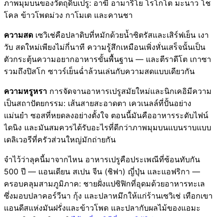
ภาพมุมบนของวัตถุดิบเปรู: อาฆี อามาริโย โรโกโต มะนาว โช
โคล ข้าวโพดม่วง กาโมเต และคานชา
ความสด
เซวิเช่คือปลาดิบที่หมักด้วยน้ำซิตรัสและเสิร์ฟเย็น เงา
วับ สดใหม่เพียงไม่กี่นาที ความรู้สึกเหมือนเพิ่งหั่นเสร็จนั้นเป็น
ตัวกระตุ้นความอยากอาหารขั้นพื้นฐาน — และตีราดีโต เกาซา
รวมถึงปิสโก ซาวร์เย็นฉ่ำล้วนเล่นกับความสดแบบเดียวกัน
ความหรูหรา
การจัดจานอาหารเปรูสมัยใหม่และนิกเคอิมีความ
เป็นสถาปัตยกรรม: เส้นสายสะอาดตา เควเนลล์ที่ปั้นอย่าง
แม่นยำ ซอสที่หยดลงอย่างตั้งใจ ตอนนี้มันคืออาหารระดับไฟน์
ไดนิง และมันสมควรได้รับอะไรที่ดีกว่าภาพมุมบนแบนราบแบบ
เดลิเวอรีที่ครัวส่วนใหญ่มักถ่ายกัน
จำไว้ว่าลุคนี้มาจากไหน อาหารเปรูคือประเพณีที่ซ้อนทับกัน
500 ปี — แอนเดียน สเปน จีน (ชิฟา) ญี่ปุ่น และแอฟริกา —
ครอบคลุมสามภูมิภาค: ชายฝั่งแปซิฟิกที่อุดมด้วยอาหารทะเล
ซึ่งมอบปลาคอร์วีนา กุ้ง และปลาหมึกให้แก่ร้านเซวิเช่ เทือกเขา
แอนดีสแห่งมันฝรั่งและข้าวโพด และปลากับผลไม้ของแอมะ