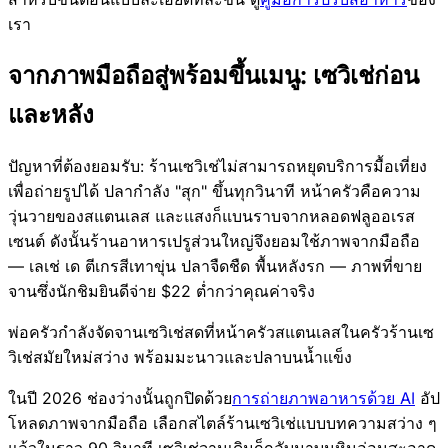
เรา
จากภาพมือถือสู่พร้อมขึ้นเมนู: เซวิเช่ก่อน
และหลัง
ปัญหาที่ต้องยอมรับ: ร้านเซวิเช่ไม่สามารถหยุดบริการมื้อเที่ยง
เพื่อถ่ายรูปได้ ปลากำลัง "สุก" ขึ้นทุกวินาที หน้าครัวคือความ
วุ่นวายของสแตนเลส และแสงก็แบนราบจากหลอดฟลูออเรส
เซนต์ ดังนั้นร้านอาหารเปรูส่วนใหญ่จึงยอมใช้ภาพจากมือถือ
— เลเช่ เด ตีเกรสีเทาขุ่น ปลาจืดชืด พื้นหลังรก — ภาพที่ขาย
จานซึ่งนักชิมยินดีจ่าย $22 ต่ำกว่าคุณค่าจริง
พ่อครัวกำลังจัดจานเซวิเช่สดที่หน้าครัวสแตนเลสในครัวร้านเซ
วิเช่สมัยใหม่สว่าง พร้อมมะนาวและปลาบนน้ำแข็ง
ในปี 2026 ช่องว่างนั้นถูกปิดด้วย
การถ่ายภาพอาหารด้วย AI
อัป
โหลดภาพจากมือถือ เลือกสไตล์ร้านเซวิเช่แบบบทความสว่าง ๆ