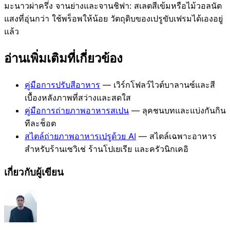
มะนาวผ่าครึ่ง จานย่างและจานชิฟา: สเลตสีเข้มหรือไม้วอลนัต
แสงที่อุ่นกว่า ใช้พร็อพให้น้อย วัตถุดิบของเปรูขับเฟรมได้เองอยู่
แล้ว
อ่านเพิ่มเติมที่เกี่ยวข้อง
คู่มือการปรับสีอาหาร
— เวิร์กโฟลว์ไวต์บาลานซ์และสี
เบื้องหลังภาพที่สว่างและสดใส
คู่มือการถ่ายภาพอาหารสเปน
— ลุคชนบทและแบ่งกันกิน
ทีละช็อต
สไตล์ถ่ายภาพอาหารเปรูด้วย AI
— สไตล์เฉพาะอาหาร
สำหรับร้านเซวิเช่ ร้านโปเยเรีย และครัวนิกเคอิ
เกี่ยวกับผู้เขียน