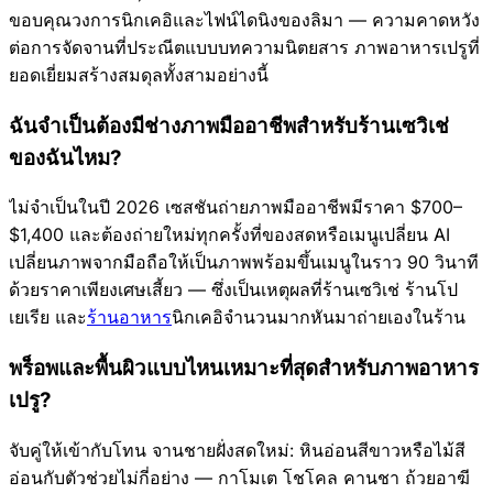
ขอบคุณวงการนิกเคอิและไฟน์ไดนิงของลิมา — ความคาดหวัง
ต่อการจัดจานที่ประณีตแบบบทความนิตยสาร ภาพอาหารเปรูที่
ยอดเยี่ยมสร้างสมดุลทั้งสามอย่างนี้
ฉันจำเป็นต้องมีช่างภาพมืออาชีพสำหรับร้านเซวิเช่
ของฉันไหม?
ไม่จำเป็นในปี 2026 เซสชันถ่ายภาพมืออาชีพมีราคา $700–
$1,400 และต้องถ่ายใหม่ทุกครั้งที่ของสดหรือเมนูเปลี่ยน AI
เปลี่ยนภาพจากมือถือให้เป็นภาพพร้อมขึ้นเมนูในราว 90 วินาที
ด้วยราคาเพียงเศษเสี้ยว — ซึ่งเป็นเหตุผลที่ร้านเซวิเช่ ร้านโป
เยเรีย และ
ร้านอาหาร
นิกเคอิจำนวนมากหันมาถ่ายเองในร้าน
พร็อพและพื้นผิวแบบไหนเหมาะที่สุดสำหรับภาพอาหาร
เปรู?
จับคู่ให้เข้ากับโทน จานชายฝั่งสดใหม่: หินอ่อนสีขาวหรือไม้สี
อ่อนกับตัวช่วยไม่กี่อย่าง — กาโมเต โชโคล คานชา ถ้วยอาฆี