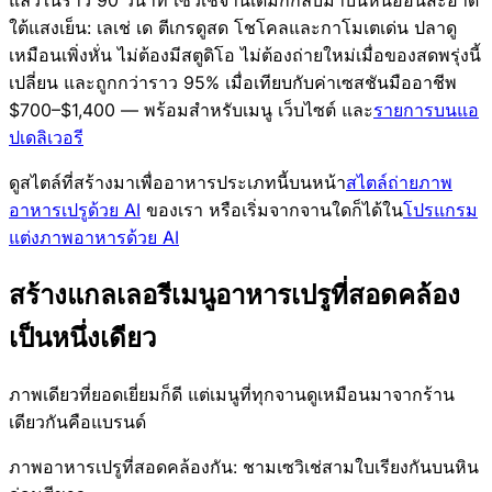
แล้วในราว 90 วินาที เซวิเช่จานเดิมก็กลับมาบนหินอ่อนสะอาด
ใต้แสงเย็น: เลเช่ เด ตีเกรดูสด โชโคลและกาโมเตเด่น ปลาดู
เหมือนเพิ่งหั่น ไม่ต้องมีสตูดิโอ ไม่ต้องถ่ายใหม่เมื่อของสดพรุ่งนี้
เปลี่ยน และถูกกว่าราว 95% เมื่อเทียบกับค่าเซสชันมืออาชีพ
$700–$1,400 — พร้อมสำหรับเมนู เว็บไซต์ และ
รายการบนแอ
ปเดลิเวอรี
ดูสไตล์ที่สร้างมาเพื่ออาหารประเภทนี้บนหน้า
สไตล์ถ่ายภาพ
อาหารเปรูด้วย AI
ของเรา หรือเริ่มจากจานใดก็ได้ใน
โปรแกรม
แต่งภาพอาหารด้วย AI
สร้างแกลเลอรีเมนูอาหารเปรูที่สอดคล้อง
เป็นหนึ่งเดียว
ภาพเดียวที่ยอดเยี่ยมก็ดี แต่เมนูที่ทุกจานดูเหมือนมาจากร้าน
เดียวกันคือแบรนด์
ภาพอาหารเปรูที่สอดคล้องกัน: ชามเซวิเช่สามใบเรียงกันบนหิน