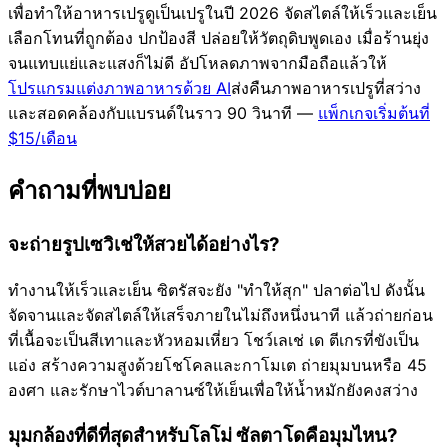
เพื่อทำให้อาหารเปรูดูเป็นเปรูในปี 2026 จัดสไตล์ให้เร็วและเย็น
เลือกโทนที่ถูกต้อง ปกป้องสี ปล่อยให้วัตถุดิบพูดเอง เมื่อร้านยุ่ง
จนแทบแย่และแสงก็ไม่ดี อัปโหลดภาพจากมือถือแล้วให้
โปรแกรมแต่งภาพอาหารด้วย AI
ส่งคืนภาพอาหารเปรูที่สว่าง
และสอดคล้องกับแบรนด์ในราว 90 วินาที —
แพ็กเกจเริ่มต้นที่
$15/เดือน
คำถามที่พบบ่อย
จะถ่ายรูปเซวิเช่ให้สวยได้อย่างไร?
ทำงานให้เร็วและเย็น ซิตรัสจะยัง "ทำให้สุก" ปลาต่อไป ดังนั้น
จัดจานและจัดสไตล์ให้เสร็จภายในไม่ถึงหนึ่งนาที แล้วถ่ายก่อน
ที่เนื้อจะเป็นสีเทาและหัวหอมเหี่ยว โชว์เลเช่ เด ตีเกรที่ขังเป็น
แอ่ง สร้างความสูงด้วยโชโคลและกาโมเต ถ่ายมุมบนหรือ 45
องศา และรักษาไวต์บาลานซ์ให้เย็นเพื่อให้น้ำหมักยังคงสว่าง
มุมกล้องที่ดีที่สุดสำหรับโลโม่ ซัลตาโดคือมุมไหน?