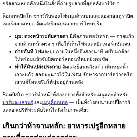
อร์สสามหยดคือหนึ่งในสิ่งที่ถ่ายรูปสวยที่สุดหลังบาร์ใด ๆ
ค็อกเทลปิสโก ซาวร์กับฟองโฟมนุ่มด้านบนและแองกอสตูราบิต
เทอร์สสามหยด จัดแสงย้อนบนฉากบาร์โทนขรึม
มุม: ตรงหน้าระดับสายตา
นี่คือภาพพอร์เทรต — ถ่ายแก้ว
จากด้านหน้าตรง ๆ เพื่อให้เห็นโฟมและบิตเทอร์สชัดเจน
ถ่ายทันที
โฟมจะยุบภายในหนึ่งถึงสองนาที เตรียมกล้อง
ให้พร้อมแล้วจับบิตเทอร์สตอนที่หยดยังคมชัด
ทำให้มันเปล่งประกาย
จัดแสงย้อนหลังแก้ว เพิ่มหยดน้ำ
เกาะแก้ว สอดมะนาวไว้ในเฟรม รักษาฉากบาร์สว่างหรือ
เลานจ์โทนขรึมให้นุ่มอยู่ด้านหลัง
ช็อตปิสโก ซาวร์ทำหน้าที่สองอย่างทั้งสำหรับเมนูและสำหรับ
บาร์และเลานจ์
และ
เมนูค็อกเทล
— เป็นทั้งโฆษณาแฮปปี้อาวร์
และอาเปริทีฟระดับไฟน์ไดนิงในภาพเดียว
เกินกว่าห้าจานหลัก: อาหารเปรูอีกหลาย