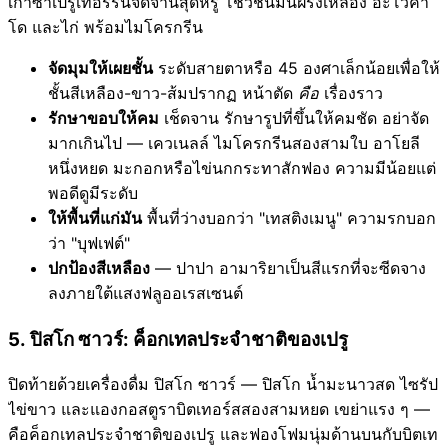
เกาซาเปรูเทอร์รีนจัดจานสุดหรู โชว์ชั้นมันฝรั่งเหลือง อะโวคา
โด และไก่ พร้อมไมโครกรีน
จัดมุมให้เผยชั้น
ระดับสายตาหรือ 45 องศาเล็กน้อยเพื่อให้
ชั้นสีเหลือง-ขาว-ส้มปรากฏ หน้าตัด
คือ
เรื่องราว
รักษาขอบให้คม
เช็ดจาน รักษารูปที่ขึ้นให้คมชัด อย่าจัด
มากเกินไป — เควเนลล์ ไมโครกรีนสองสามใบ อาโยลี
หนึ่งหยด มะกอกหรือไข่นกกระทาสักฟอง ความมีน้อยแต่
พอดีดูมีระดับ
ให้พื้นที่แก่มัน
พื้นที่ว่างบอกว่า "เทสติงเมนู" ความรกบอก
ว่า "บุฟเฟต์"
ปกป้องสีเหลือง
— ปาปา อามาริยาเป็นสีแรกที่จะซีดจาง
ลงภายใต้แสงฟลูออเรสเซนต์
5. ปิสโก ซาวร์: ค็อกเทลประจำชาติของเปรู
ปิดท้ายด้วยเครื่องดื่ม ปิสโก ซาวร์ — ปิสโก น้ำมะนาวสด ไซรัป
ไข่ขาว และแองกอสตูราบิตเทอร์สสองสามหยด เขย่าแรง ๆ —
คือค็อกเทลประจำชาติของเปรู และฟองโฟมนุ่มด้านบนกับบิตเท