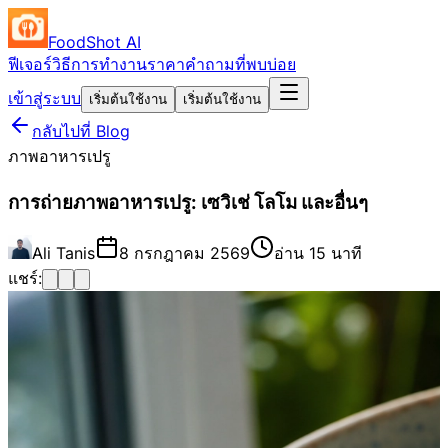
FoodShot AI
ฟีเจอร์
วิธีการทำงาน
ราคา
คำถามที่พบบ่อย
เข้าสู่ระบบ
เริ่มต้นใช้งาน
เริ่มต้นใช้งาน
กลับไปที่ Blog
ภาพอาหารเปรู
การถ่ายภาพอาหารเปรู: เซวิเช่ โลโม และอื่นๆ
Ali Tanis
8 กรกฎาคม 2569
อ่าน 15 นาที
แชร์: