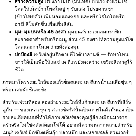
สร้างความสูง
เรียงกาโมเต (มันเทศ) เป็นวง ตั้งแว่นโช
โคลให้เม็ดข้าวโพดใหญ่ ๆ รับแสง โปรยคานชา
(ข้าวโพดคั่ว) เพิ่มหอมแดงซอย และพริกโรโกโตหรือ
อาฆี ลิโมสักชิ้นเพื่อเพิ่มสีสัน
มุม: มุมบนหรือ 45 องศา
มุมบนสร้างวงกลมกราฟิก
สะอาดตาสำหรับกริดเมนู ส่วน 45 องศาให้ความสูงแก่โช
โคลและกาโมเต ถ่ายทั้งสองมุม
ปกป้องสี
เซวิเช่อยู่หรือตายที่ไวต์บาลานซ์ — รักษาโทน
ขาวให้เย็นเพื่อให้เลเช่ เด ตีเกรยังคงสว่าง เซวิเช่สีเทาดูไร้
ชีวิต
ภาพมาโครระยะใกล้ของแก้วช็อตเลเช่ เด ตีเกรน้ำนมเสือขุ่น ๆ
พร้อมเศษผักชีและขิง
สำหรับเฟรมที่สอง ลองถ่ายระยะใกล้ที่แก้วเลเช่ เด ตีเกรที่เสิร์ฟ
คู่กัน — ของเหลวขุ่น ๆ สว่างซิตรัสนั้นเป็นภาพในตัวมันเอง เป็น
รายละเอียดแบบที่ทำให้ภาพเซวิเช่ของคุณรู้สึกเหมือนมาจาก
ครัวจริง ไม่ใช่คลังสต็อกโฟโต้ อยากมีความหลากหลายสำหรับ
เมนู? เซวิเช่ มิกซ์โตเพิ่มกุ้ง ปลาหมึก และหอยเชลล์ ส่วนเวอร์