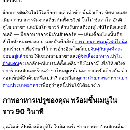
อ่อนสีขาว
ล็อกการตัดสินใจไว้ไม่กี่อย่างแล้วทำซ้ำ: พื้นผิวเดียว ทิศทางแสง
เดียว ภาษาการจัดจานเดียวกันทั้งเซวิเช่ โลโม่ ซัลตาโด อันติ
คูโช เกาซา และปิสโก ซาวร์ สำหรับเทสติงเมนูไฟน์ไดนิงและนิ
กเคอิ — มื้ออาหารอาจมีเกินสิบคอร์ส — เส้นเชื่อมโยงนั้นคือ
หัวใจทั้งหมดของเกม และมันคือสิ่งที่
การถ่ายภาพเมนูไฟน์ไดนิง
ถูกสร้างมาเพื่อรักษาไว้ การอ้างอิงสไตล์แบบ
จับคู่กับลุคที่คุณ
ชอบอยู่แล้ว
ช่วยให้เชนหลายสาขาและ
ผู้จัดเลี้ยงอาหารเปรูใน
ต่างแดน
คงเอกลักษณ์แบรนด์ตั้งแต่ลิมาถึงไมอามี เพื่อให้เซวิเช่
ของร้านหลักและร้านสาขาใหม่ดูเหมือนมาจากครัวเดียวกัน ทำ
คอนเซ็ปต์อื่นด้วยหรือเปล่า? ลองเลือกดู
การถ่ายภาพอาหารแยก
ตามประเภทอาหาร
เพื่อดูว่าลุคนี้ปรับใช้ได้อย่างไร
ภาพอาหารเปรูของคุณ พร้อมขึ้นเมนูใน
ราว 90 วินาที
คุณไม่จำเป็นต้องมีสตูดิโอในลิมาหรือช่างภาพค่าตัวหลักหมื่น