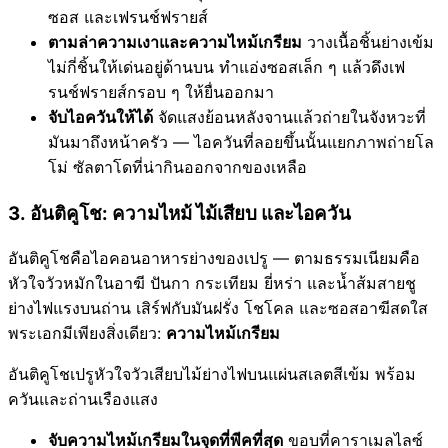
ซอส และเฟรนช์ฟรายส์
ตามล่าความเงาและความไหม้เกรียม
วางเนื้อชิ้นย่างเข้ม
ไม่กี่ชิ้นให้เด่นอยู่ด้านบน ทำแอ่งซอสเล็ก ๆ แล้วดึงเฟ
รนช์ฟรายส์กรอบ ๆ ให้ยื่นออกมา
จับไอควันให้ได้
จัดแสงย้อนหลังจานแล้วถ่ายในจังหวะที่
มันมาถึงหน้าครัว — ไอควันที่ลอยขึ้นนั้นแยกภาพถ่ายโล
โม่ ซัลตาโดที่น่ากินออกจากของเหลือ
3. อันติคูโช: ความไหม้ ไม้เสียบ และไอควัน
อันติคูโชคือไอคอนอาหารย่างของเปรู — ตามธรรมเนียมคือ
หัวใจวัวหมักในอาฆี ปันกา กระเทียม ยี่หร่า และน้ำส้มสายชู
ย่างไฟแรงบนถ่าน เสิร์ฟกับมันฝรั่ง โชโคล และซอสอาฆีสดใส
พระเอกมีเพียงสิ่งเดียว:
ความไหม้เกรียม
อันติคูโชเปรูหัวใจวัวเสียบไม้ย่างไฟบนแผ่นสเลตสีเข้ม พร้อม
ควันและถ่านเรืองแสง
จับความไหม้เกรียมในจุดที่พีคที่สุด
ขอบที่คาราเมลไลซ์