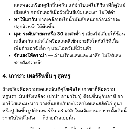
และพองเกรียมดูมีกลิ่นควัน แต่ช้าไปแค่ไม่กี่วินาทีก็ดูไหม้
เสียแล้ว กดชัตเตอร์เมื่อผิวเป็นสีเข้มและเงา ไม่ใช่ดำ
ทาให้เงาวับ
ปาดเคลือบหรือน้ำมันสักหน่อยก่อนถ่ายจะ
ปลุกผิวหน้าให้ตื่นขึ้น
มุม: ระดับสายตาหรือ 30 องศาต่ำ ๆ
เอียงไม้เสียบให้ซ้อน
เหลื่อมกัน แผ่นไม้หรือสเลตสีเข้มช่วยดึงโฟกัสไว้ที่เนื้อ
เพิ่มถ้วยอาฆีเล็ก ๆ และไอควันที่ม้วนตัว
จัดแสงให้ดราม่า
— ถ่านเรืองแสงและเงาลึก ไม่ใช่แสง
ชายฝั่งสว่างจ้า
4. เกาซา: เทอร์รีนชั้น ๆ สุดหรู
ถ้าเซวิเช่คือความสดและอันติคูโชคือไฟ เกาซาก็คือความ
หรูหรา: มันฝรั่งเหลือง (ปาปา อามาริยา) ตีจนขึ้นฟูกับอาฆี อา
มาริโยและมะนาว วางชั้นสลับกับอะโวคาโดและสลัดไก่ ทูน่า
หรือปู อัดขึ้นรูปเป็นเทอร์รีน ครัวสมัยใหม่จัดจานอาหารดั้งเดิมนี้
ราวกับไฟน์ไดนิง — ก็ถ่ายมันแบบนั้น