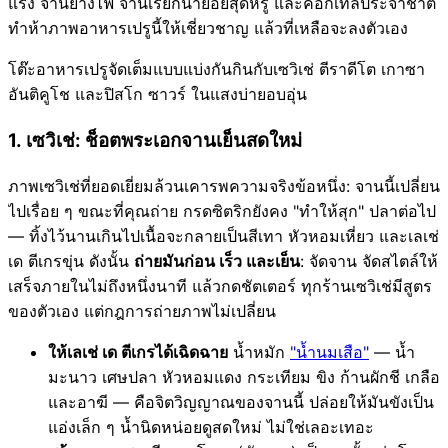
แรง จานย่างไฟ จานเรียกน้ำย่อยสุดหรู และค็อกเทลประจำชาติ
ทำห้าภาพอาหารเปรูนี้ให้เชี่ยวชาญ แล้วที่เหลือจะลงตัวเอง
โต๊ะอาหารเปรูจัดเต็มแบบแบ่งกันกินกับเซวิเช่ ตีราดีโต เกาซา
อันติคูโช และปิสโก ซาวร์ ในแสงบ่ายอบอุ่น
1. เซวิเช่: ช็อตพระเอกจานเย็นสดใหม่
ภาพเซวิเช่ที่ยอดเยี่ยมล้วนเคารพความจริงข้อหนึ่ง: จานนี้เปลี่ยน
ไปเรื่อย ๆ ขณะที่คุณถ่าย กรดซิตริกยังคง "ทำให้สุก" ปลาต่อไป
— ทิ้งไว้นานเกินไปเนื้อจะกลายเป็นสีเทา หัวหอมเหี่ยว และเลเช่
เด ตีเกรขุ่น ดังนั้น
ถ่ายมันก่อน เร็ว และเย็น
: จัดจาน จัดสไตล์ให้
เสร็จภายในไม่ถึงหนึ่งนาที แล้วกดชัตเตอร์ ทุกร้านเซวิเช่มีสูตร
ของตัวเอง แต่กฎการถ่ายภาพไม่เปลี่ยน
ให้เลเช่ เด ตีเกรได้เฉิดฉาย
น้ำหมัก
"น้ำนมเสือ"
— น้ำ
มะนาว เศษปลา หัวหอมแดง กระเทียม ขิง ก้านผักชี เกลือ
และอาฆี — คือจิตวิญญาณของจานนี้ ปล่อยให้มันขังเป็น
แอ่งเล็ก ๆ น้ำนิดหน่อยดูสดใหม่ ไม่ใช่เลอะเทอะ