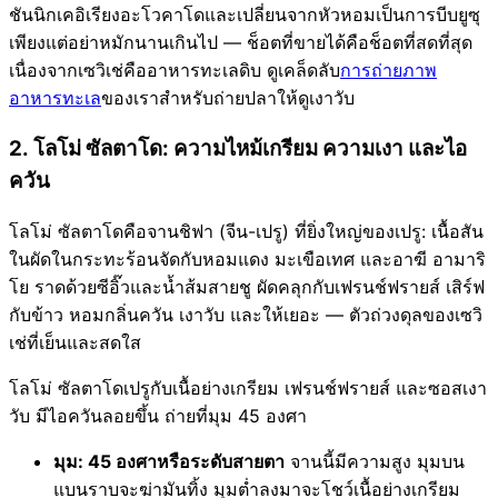
ชันนิกเคอิเรียงอะโวคาโดและเปลี่ยนจากหัวหอมเป็นการบีบยูซุ
เพียงแต่อย่าหมักนานเกินไป — ช็อตที่ขายได้คือช็อตที่สดที่สุด
เนื่องจากเซวิเช่คืออาหารทะเลดิบ ดูเคล็ดลับ
การถ่ายภาพ
อาหารทะเล
ของเราสำหรับถ่ายปลาให้ดูเงาวับ
2. โลโม่ ซัลตาโด: ความไหม้เกรียม ความเงา และไอ
ควัน
โลโม่ ซัลตาโดคือจานชิฟา (จีน-เปรู) ที่ยิ่งใหญ่ของเปรู: เนื้อสัน
ในผัดในกระทะร้อนจัดกับหอมแดง มะเขือเทศ และอาฆี อามาริ
โย ราดด้วยซีอิ๊วและน้ำส้มสายชู ผัดคลุกกับเฟรนช์ฟรายส์ เสิร์ฟ
กับข้าว หอมกลิ่นควัน เงาวับ และให้เยอะ — ตัวถ่วงดุลของเซวิ
เช่ที่เย็นและสดใส
โลโม่ ซัลตาโดเปรูกับเนื้อย่างเกรียม เฟรนช์ฟรายส์ และซอสเงา
วับ มีไอควันลอยขึ้น ถ่ายที่มุม 45 องศา
มุม: 45 องศาหรือระดับสายตา
จานนี้มีความสูง มุมบน
แบนราบจะฆ่ามันทิ้ง มุมต่ำลงมาจะโชว์เนื้อย่างเกรียม