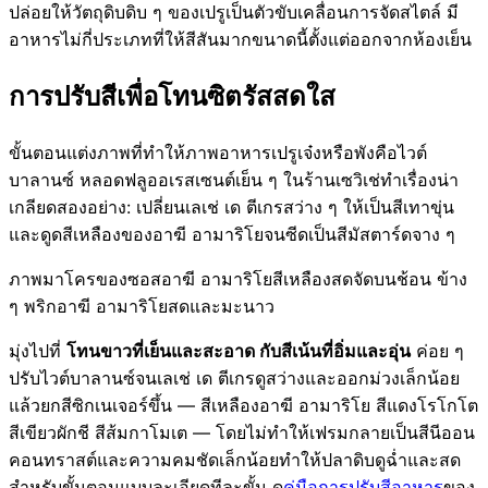
ปล่อยให้วัตถุดิบดิบ ๆ ของเปรูเป็นตัวขับเคลื่อนการจัดสไตล์ มี
อาหารไม่กี่ประเภทที่ให้สีสันมากขนาดนี้ตั้งแต่ออกจากห้องเย็น
การปรับสีเพื่อโทนซิตรัสสดใส
ขั้นตอนแต่งภาพที่ทำให้ภาพอาหารเปรูเจ๋งหรือพังคือไวต์
บาลานซ์ หลอดฟลูออเรสเซนต์เย็น ๆ ในร้านเซวิเช่ทำเรื่องน่า
เกลียดสองอย่าง: เปลี่ยนเลเช่ เด ตีเกรสว่าง ๆ ให้เป็นสีเทาขุ่น
และดูดสีเหลืองของอาฆี อามาริโยจนซีดเป็นสีมัสตาร์ดจาง ๆ
ภาพมาโครของซอสอาฆี อามาริโยสีเหลืองสดจัดบนช้อน ข้าง
ๆ พริกอาฆี อามาริโยสดและมะนาว
มุ่งไปที่
โทนขาวที่เย็นและสะอาด กับสีเน้นที่อิ่มและอุ่น
ค่อย ๆ
ปรับไวต์บาลานซ์จนเลเช่ เด ตีเกรดูสว่างและออกม่วงเล็กน้อย
แล้วยกสีซิกเนเจอร์ขึ้น — สีเหลืองอาฆี อามาริโย สีแดงโรโกโต
สีเขียวผักชี สีส้มกาโมเต — โดยไม่ทำให้เฟรมกลายเป็นสีนีออน
คอนทราสต์และความคมชัดเล็กน้อยทำให้ปลาดิบดูฉ่ำและสด
สำหรับขั้นตอนแบบละเอียดทีละขั้น ดู
คู่มือการปรับสีอาหาร
ของ