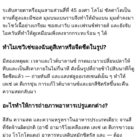
ระดับสายตาหรือมุมสามส่วนสี่ที่ 45 องศา โลโม่ ซัลตาโดเป็น
จานที่สูงและมีซอส มุมบนแบนราบจึงทำให้มันแบน มุมต่ำลงมา
จะโชว์เนื้อย่างเกรียม ซอสเงาวับ และเฟรนช์ฟรายส์ และยังจับ
ไอควันที่ทำให้ดูเหมือนเพิ่งลงจากกระทะร้อน ๆ ได้
ทำไมเซวิเช่ของฉันดูสีเทาหรือจืดชืดในรูป?
มีสองเหตุผล: เวลาและไวต์บาลานซ์ กรดมะนาวเปลี่ยนปลาให้
ทึบและเป็นสีเทาภายในไม่กี่นาที ดังนั้นรูปที่ถ่ายช้าไปสิบนาทีก็ดู
จืดชืดแล้ว — ถ่ายทันที และแสงฟลูออเรสเซนต์เย็น ๆ ทำให้
เลเช่ เด ตีเกรขุ่น การแก้ไวต์บาลานซ์และยกสีซิตรัสขึ้นจะคืน
ความสดกลับมา
อะไรทำให้การถ่ายภาพอาหารเปรูแตกต่าง?
สีสัน ความสด และความหรูหราในอาหารประเภทเดียว: จานสี
ที่จัดจ้านผิดปกติ (อาฆี อามาริโยเหลืองสด เลเช่ เด ตีเกรขาวอม
ม่วง โรโกโตแดง) อาหารทะเลดิบหมักซิตรัส และ — ต้อง