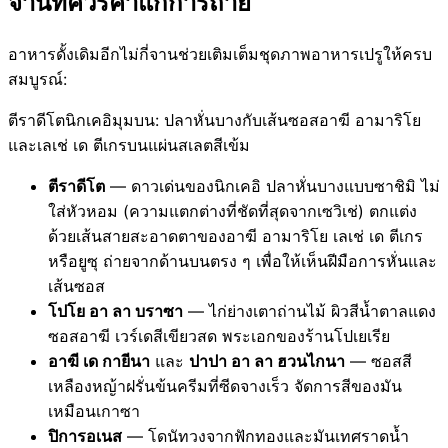
จานที่ควรค่าแก่การถ่าย
อาหารดั้งเดิมอีกไม่กี่จานช่วยเติมเต็มชุดภาพอาหารเปรูให้ครบ
สมบูรณ์:
ตีราดีโตนิกเคอิมุมบน: ปลาหั่นบางกับเส้นซอสอาฆี อามาริโย
และเลเช่ เด ตีเกรบนแผ่นสเลตสีเข้ม
ตีราดีโต
— ดาวเด่นของนิกเคอิ ปลาหั่นบางแบบซาชิมิ ไม่
ใส่หัวหอม (ความแตกต่างที่ชัดที่สุดจากเซวิเช่) ตกแต่ง
ด้วยเส้นสายสะอาดตาของอาฆี อามาริโย เลเช่ เด ตีเกร
หรือยูซุ ถ่ายจากด้านบนตรง ๆ เพื่อให้เห็นฝีมือการหั่นและ
เส้นซอส
โปโย อา ลา บราซา
— ไก่ย่างเตาถ่านไม้ ผิวสีน้ำตาลแดง
ซอสอาฆี เวร์เดสีเขียวสด พระเอกของร้านโปเยเรีย
อาฆี เด กายีนา
และ
ปาปา อา ลา ฮวนไกนา
— ซอสสี
เหลืองหญ้าฝรั่นข้นครีมที่ซีดจางเร็ว จัดการสีของมัน
เหมือนเกาซา
ปิการอเนส
— โดนัทวงจากฟักทองและมันเทศราดน้ำ