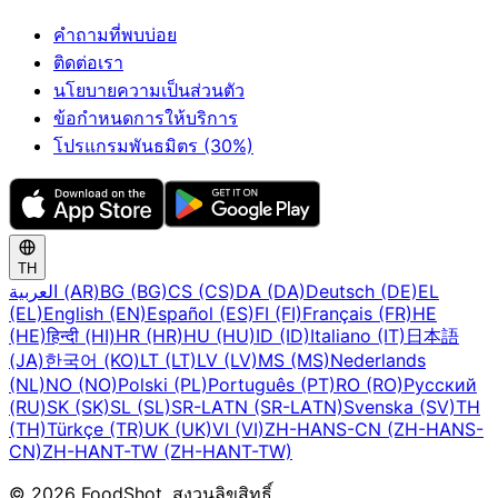
คำถามที่พบบ่อย
ติดต่อเรา
นโยบายความเป็นส่วนตัว
ข้อกำหนดการให้บริการ
โปรแกรมพันธมิตร (30%)
TH
العربية (AR)
BG (BG)
CS (CS)
DA (DA)
Deutsch (DE)
EL
(EL)
English (EN)
Español (ES)
FI (FI)
Français (FR)
HE
(HE)
हिन्दी (HI)
HR (HR)
HU (HU)
ID (ID)
Italiano (IT)
日本語
(JA)
한국어 (KO)
LT (LT)
LV (LV)
MS (MS)
Nederlands
(NL)
NO (NO)
Polski (PL)
Português (PT)
RO (RO)
Русский
(RU)
SK (SK)
SL (SL)
SR-LATN (SR-LATN)
Svenska (SV)
TH
(TH)
Türkçe (TR)
UK (UK)
VI (VI)
ZH-HANS-CN (ZH-HANS-
CN)
ZH-HANT-TW (ZH-HANT-TW)
© 2026 FoodShot. สงวนลิขสิทธิ์