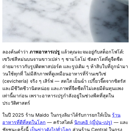
ลองค้นคำว่า
ภาพอาหารเปรู
แล้วคุณจะจมอยู่กับสต็อกโฟโต้:
เซวิเช่สีหม่นบนจานขาวเปล่า ๆ ชามโลโม่ ซัลตาโดที่ดูจืดชืด
ถ่ายมาราวกับรูปติดพาสปอร์ต และรูปเดิม ๆ ห้าสิบใบที่ถูกนำมา
วนใช้ทุกที่ ไม่มีสักภาพที่ดูเหมือนอาหารที่ร้านเซวิเช่
(cevichería) จริง ๆ เสิร์ฟ — สดใส เย็นฉ่ำ เปรี้ยวจี๊ดจากซิตรัส
และมีชีวิตชีวานิดหน่อย และภาพที่จืดชืดก็ไม่เคยมีต้นทุนแพง
เท่านี้มาก่อน เพราะอาหารเปรูกำลังอยู่ในช่วงพีคที่สุดใน
ประวัติศาสตร์
ในปี 2025 ร้าน Maido ในกรุงลิมาได้รับการยกให้เป็น
ร้าน
อาหารที่ดีที่สุดในโลก
— ครัวสไตล์
นิกเคอิ (ญี่ปุ่น-เปรู)
— และ
ชัยชนะครั้งนี้
เป็นข่าวดังไปทั่วโลก
ส่วนร้าน Central ในกรุง