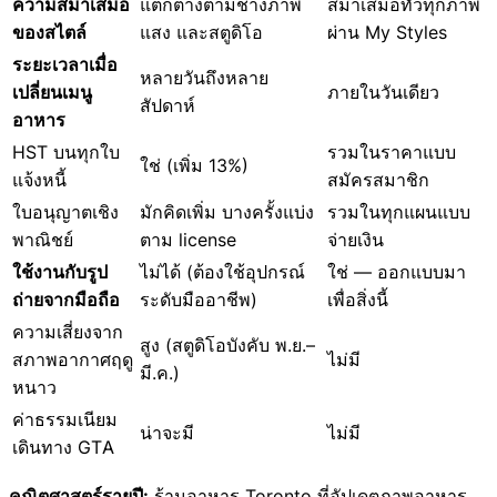
ความสม่ำเสมอ
แตกต่างตามช่างภาพ
สม่ำเสมอทั่วทุกภาพ
ของสไตล์
แสง และสตูดิโอ
ผ่าน My Styles
ระยะเวลาเมื่อ
หลายวันถึงหลาย
เปลี่ยนเมนู
ภายในวันเดียว
สัปดาห์
อาหาร
HST บนทุกใบ
รวมในราคาแบบ
ใช่ (เพิ่ม 13%)
แจ้งหนี้
สมัครสมาชิก
ใบอนุญาตเชิง
มักคิดเพิ่ม บางครั้งแบ่ง
รวมในทุกแผนแบบ
พาณิชย์
ตาม license
จ่ายเงิน
ใช้งานกับรูป
ไม่ได้ (ต้องใช้อุปกรณ์
ใช่ — ออกแบบมา
ถ่ายจากมือถือ
ระดับมืออาชีพ)
เพื่อสิ่งนี้
ความเสี่ยงจาก
สูง (สตูดิโอบังคับ พ.ย.–
สภาพอากาศฤดู
ไม่มี
มี.ค.)
หนาว
ค่าธรรมเนียม
น่าจะมี
ไม่มี
เดินทาง GTA
คณิตศาสตร์รายปี:
ร้านอาหาร Toronto ที่อัปเดตภาพอาหาร