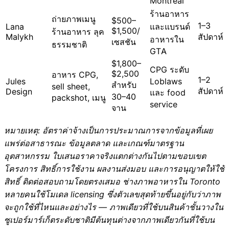
Montreal
ร้านอาหาร
ถ่ายภาพเมนู
$500–
1–3
Lana
และแบรนด์
$1,500/
ร้านอาหาร ลุค
Malykh
สัปดาห์
อาหารใน
เซสชัน
ธรรมชาติ
GTA
$1,800–
CPG ระดับ
$2,500
อาหาร CPG,
1–2
Jules
Loblaws
สำหรับ
sell sheet,
สัปดาห์
Design
และ food
30–40
packshot, เมนู
service
จาน
หมายเหตุ: อัตราค่าจ้างเป็นการประมาณการจากข้อมูลที่เผย
แพร่ต่อสาธารณะ ข้อมูลตลาด และเกณฑ์มาตรฐาน
อุตสาหกรรม ใบเสนอราคาจริงแตกต่างกันไปตามขอบเขต
โครงการ สิทธิ์การใช้งาน ผลงานส่งมอบ และการอนุญาตให้ใช้
สิทธิ์ ติดต่อสอบถามโดยตรงเสมอ ช่างภาพอาหารใน Toronto
หลายคนใช้โมเดล licensing ซึ่งตัวเลขสุดท้ายขึ้นอยู่กับว่าภาพ
จะถูกใช้ที่ไหนและอย่างไร — ภาพเดียวที่ใช้บนสินค้าชั้นวางใน
ซูเปอร์มาร์เก็ตระดับชาติมีต้นทุนต่างจากภาพเดียวกันที่ใช้บน