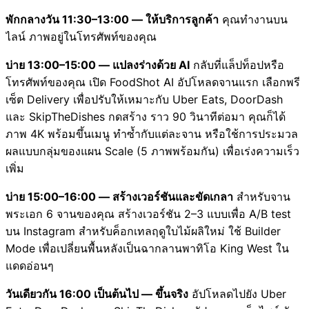
พักกลางวัน 11:30–13:00 — ให้บริการลูกค้า
คุณทำงานบน
ไลน์ ภาพอยู่ในโทรศัพท์ของคุณ
บ่าย 13:00–15:00 — แปลงร่างด้วย AI
กลับที่แล็ปท็อปหรือ
โทรศัพท์ของคุณ เปิด FoodShot AI อัปโหลดจานแรก เลือกพรี
เซ็ต Delivery เพื่อปรับให้เหมาะกับ Uber Eats, DoorDash
และ SkipTheDishes กดสร้าง ราว 90 วินาทีต่อมา คุณก็ได้
ภาพ 4K พร้อมขึ้นเมนู ทำซ้ำกับแต่ละจาน หรือใช้การประมวล
ผลแบบกลุ่มของแผน Scale (5 ภาพพร้อมกัน) เพื่อเร่งความเร็ว
เพิ่ม
บ่าย 15:00–16:00 — สร้างเวอร์ชันและขัดเกลา
สำหรับจาน
พระเอก 6 จานของคุณ สร้างเวอร์ชัน 2–3 แบบเพื่อ A/B test
บน Instagram สำหรับค็อกเทลฤดูใบไม้ผลิใหม่ ใช้ Builder
Mode เพื่อเปลี่ยนพื้นหลังเป็นฉากลานพาทิโอ King West ใน
แดดอ่อนๆ
วันเดียวกัน 16:00 เป็นต้นไป — ขึ้นจริง
อัปโหลดไปยัง Uber