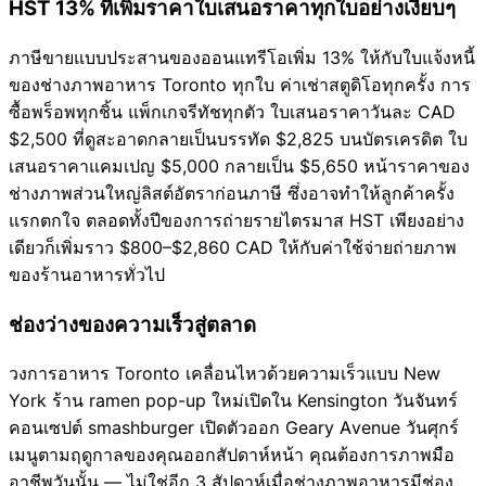
HST 13% ที่เพิ่มราคาใบเสนอราคาทุกใบอย่างเงียบๆ
ภาษีขายแบบประสานของออนแทรีโอเพิ่ม 13% ให้กับใบแจ้งหนี้
ของช่างภาพอาหาร Toronto ทุกใบ ค่าเช่าสตูดิโอทุกครั้ง การ
ซื้อพร็อพทุกชิ้น แพ็กเกจรีทัชทุกตัว ใบเสนอราคาวันละ CAD
$2,500 ที่ดูสะอาดกลายเป็นบรรทัด $2,825 บนบัตรเครดิต ใบ
เสนอราคาแคมเปญ $5,000 กลายเป็น $5,650 หน้าราคาของ
ช่างภาพส่วนใหญ่ลิสต์อัตราก่อนภาษี ซึ่งอาจทำให้ลูกค้าครั้ง
แรกตกใจ ตลอดทั้งปีของการถ่ายรายไตรมาส HST เพียงอย่าง
เดียวก็เพิ่มราว $800–$2,860 CAD ให้กับค่าใช้จ่ายถ่ายภาพ
ของร้านอาหารทั่วไป
ช่องว่างของความเร็วสู่ตลาด
วงการอาหาร Toronto เคลื่อนไหวด้วยความเร็วแบบ New
York ร้าน ramen pop-up ใหม่เปิดใน Kensington วันจันทร์
คอนเซปต์ smashburger เปิดตัวออก Geary Avenue วันศุกร์
เมนูตามฤดูกาลของคุณออกสัปดาห์หน้า คุณต้องการภาพมือ
อาชีพวันนั้น — ไม่ใช่อีก 3 สัปดาห์เมื่อช่างภาพอาหารมีช่อง