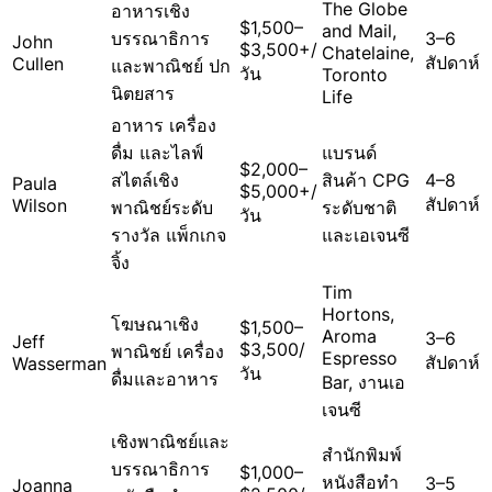
The Globe
อาหารเชิง
$1,500–
and Mail,
บรรณาธิการ
3–6
John
$3,500+/
Chatelaine,
สัปดาห์
Cullen
และพาณิชย์ ปก
วัน
Toronto
นิตยสาร
Life
อาหาร เครื่อง
ดื่ม และไลฟ์
แบรนด์
$2,000–
สไตล์เชิง
สินค้า CPG
4–8
Paula
$5,000+/
สัปดาห์
Wilson
พาณิชย์ระดับ
ระดับชาติ
วัน
รางวัล แพ็กเกจ
และเอเจนซี
จิ้ง
Tim
Hortons,
โฆษณาเชิง
$1,500–
Aroma
3–6
Jeff
$3,500/
พาณิชย์ เครื่อง
Espresso
สัปดาห์
Wasserman
วัน
ดื่มและอาหาร
Bar, งานเอ
เจนซี
เชิงพาณิชย์และ
สำนักพิมพ์
บรรณาธิการ
$1,000–
หนังสือทำ
3–5
Joanna