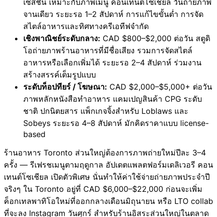
เซสชัน เหมาะกับภาพเมนู คอนเทนต์โซเชียล วันถ่ายภาพ
จานเดียว ระยะรอ 1–2 สัปดาห์ การแก้ไขขั้นต่ำ การจัด
สไตล์อาหารและทิศทางครีเอทีฟจำกัด
เชิงพาณิชย์ระดับกลาง:
CAD $800–$2,000 ต่อวัน สตูดิ
โอถ่ายภาพร้านอาหารที่มีชื่อเสียง รวมการจัดสไตล์
อาหารหรือเลือกเพิ่มได้ ระยะรอ 2–4 สัปดาห์ ร่วมงาน
สร้างสรรค์เต็มรูปแบบ
ระดับท็อปทียร์ / โฆษณา:
CAD $2,000–$5,000+ ต่อวัน
ภาพหลักหนังสือทำอาหาร แคมเปญสินค้า CPG ระดับ
ชาติ ปกนิตยสาร แพ็กเกจจิ้งสำหรับ Loblaws และ
Sobeys ระยะรอ 4–8 สัปดาห์ มักคิดราคาแบบ license-
based
ร้านอาหาร Toronto ส่วนใหญ่ต้องการภาพถ่ายใหม่ปีละ 3–4
ครั้ง — รีเฟรชเมนูตามฤดูกาล อัปเดตแพลตฟอร์มเดลิเวอรี คอน
เทนต์โซเชียล เปิดตัวพิเศษ นั่นทำให้ค่าใช้จ่ายถ่ายภาพประจำปี
จริงๆ ใน Toronto อยู่ที่ CAD $6,000–$22,000 ก่อนจะเพิ่ม
ค็อกเทลพาทิโอใหม่ที่ออกกลางเดือนมิถุนายน หรือ LTO collab
ที่จะลง Instagram วันศุกร์ สำหรับร้านอิสระส่วนใหญ่ในตลาด