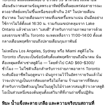
เดือนธันวาคมตามข้อมูลพระอาทิตย์ขึ้นที่เผยแพร่ต่อสาธารณะ
ดวงอาทิตย์แทบไม่ขึ้นเหนือขอบฟ้าเกิน 24° ในปลายเดือน
ธันวาคม ในบ่ายเดือนมกราคมที่เมฆครึ้มหนาแน่น มันมืดอย่าง
ใช้การไม่ได้ตั้งแต่ 16:30 น. รวมกับเมฆปกคลุมจาก Lake
Ontario แล้วช่วงเวลา "แสงดี" สำหรับการถ่ายภาพอาหารด้วย
แสงธรรมชาติใน Toronto จะหดเหลือราว 11:00–14:00 ตั้งแต่
กลางเดือนพฤศจิกายนถึงปลายเดือนกุมภาพันธ์
ไม่เหมือน Los Angeles, Sydney หรือ Miami สตูดิโอใน
Toronto เกือบจะเป็นข้อบังคับตั้งแต่พฤศจิกายนถึงมีนาคม นั่น
คือเหตุผลที่ค่าเช่าสตูดิโอ — โดยทั่วไป CAD $60–$300/
ชั่วโมง — ไม่ใช่ตัวเลือกสำหรับการถ่ายภาพอาหาร Toronto
ระดับมืออาชีพในฤดูหนาว มันถูกรวมไว้ในอัตรารายวันแล้วไม่
ว่าจะปรากฏเป็นบรรทัดแยกหรือไม่ก็ตาม ร้านอาหารที่จัดงบ
สำหรับการเปิดตัวเมนูใหม่ในฤดูใบไม้ร่วงควรสมมุติว่าเวลาสตูดิ
โอเป็นส่วนหนึ่งของต้นทุนตั้งแต่วินาทีที่งานถ่ายขึ้นปฏิทิน
หิมะ น้ำแข็งละลาย เกลือ และความจริงบนสถานที่