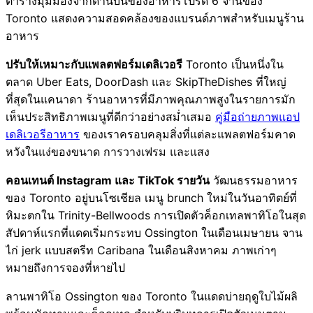
ตารางมุมมองจากด้านบนของอาหารโปรด 6 จานของ
Toronto แสดงความสอดคล้องของแบรนด์ภาพสำหรับเมนูร้าน
อาหาร
ปรับให้เหมาะกับแพลตฟอร์มเดลิเวอรี
Toronto เป็นหนึ่งใน
ตลาด Uber Eats, DoorDash และ SkipTheDishes ที่ใหญ่
ที่สุดในแคนาดา ร้านอาหารที่มีภาพคุณภาพสูงในรายการมัก
เห็นประสิทธิภาพเมนูที่ดีกว่าอย่างสม่ำเสมอ
คู่มือถ่ายภาพแอป
เดลิเวอรีอาหาร
ของเราครอบคลุมสิ่งที่แต่ละแพลตฟอร์มคาด
หวังในแง่ของขนาด การวางเฟรม และแสง
คอนเทนต์ Instagram และ TikTok รายวัน
วัฒนธรรมอาหาร
ของ Toronto อยู่บนโซเชียล เมนู brunch ใหม่ในวันอาทิตย์ที่
หิมะตกใน Trinity-Bellwoods การเปิดตัวค็อกเทลพาทิโอในสุด
สัปดาห์แรกที่แดดเริ่มกระทบ Ossington ในเดือนเมษายน จาน
ไก่ jerk แบบสตรีท Caribana ในเดือนสิงหาคม ภาพเก่าๆ
หมายถึงการจองที่หายไป
ลานพาทิโอ Ossington ของ Toronto ในแดดบ่ายฤดูใบไม้ผลิ