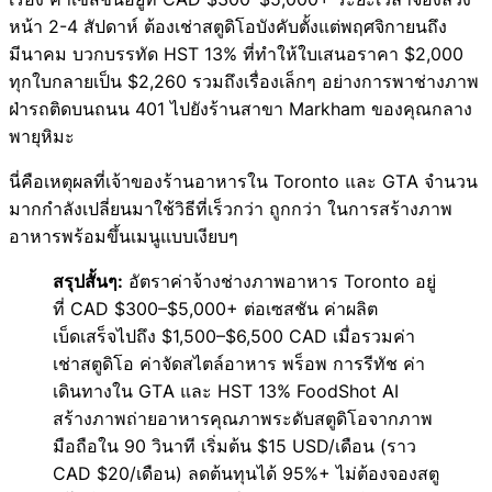
หน้า 2-4 สัปดาห์ ต้องเช่าสตูดิโอบังคับตั้งแต่พฤศจิกายนถึง
มีนาคม บวกบรรทัด HST 13% ที่ทำให้ใบเสนอราคา $2,000
ทุกใบกลายเป็น $2,260 รวมถึงเรื่องเล็กๆ อย่างการพาช่างภาพ
ฝ่ารถติดบนถนน 401 ไปยังร้านสาขา Markham ของคุณกลาง
พายุหิมะ
นี่คือเหตุผลที่เจ้าของร้านอาหารใน Toronto และ GTA จำนวน
มากกำลังเปลี่ยนมาใช้วิธีที่เร็วกว่า ถูกกว่า ในการสร้างภาพ
อาหารพร้อมขึ้นเมนูแบบเงียบๆ
สรุปสั้นๆ:
อัตราค่าจ้างช่างภาพอาหาร Toronto อยู่
ที่ CAD $300–$5,000+ ต่อเซสชัน ค่าผลิต
เบ็ดเสร็จไปถึง $1,500–$6,500 CAD เมื่อรวมค่า
เช่าสตูดิโอ ค่าจัดสไตล์อาหาร พร็อพ การรีทัช ค่า
เดินทางใน GTA และ HST 13% FoodShot AI
สร้างภาพถ่ายอาหารคุณภาพระดับสตูดิโอจากภาพ
มือถือใน 90 วินาที เริ่มต้น $15 USD/เดือน (ราว
CAD $20/เดือน) ลดต้นทุนได้ 95%+ ไม่ต้องจองสตู