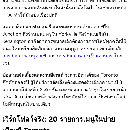
สถานที่เดียว แต่ละแบรนด์เสมือนต้องการภาพถ่ายที่แตกต่างกัน
การถ่ายภาพแบบดั้งเดิมทำให้สิ่งนั้นเป็นไปไม่ได้ในเชิงเศรษฐกิจ
— AI ทำให้มันเป็นเรื่องปกติ
แคตตาล็อกคาเฟ่ เบเกอรี่ และของหวาน
ตั้งแต่คาเฟ่ใน
Junction ถึงร้านขนมหรูใน Yorkville ถึงร้านเบเกิลใน
Kensington ธุรกิจอาหารขนาดเล็กต้องการภาพใหม่ทุกครั้งที่มี
ขนมใหม่หรือผลิตภัณฑ์กาแฟตามฤดูกาลออกมา เช่นเดียวกับ
การถ่ายภาพเมนูคาเฟ่
และ
การถ่ายภาพเมนูร้านอาหาร
โดย
รวม
ข้อเสนอจัดเลี้ยงและงานอีเวนต์
วงการอีเวนต์ของ Toronto
คึกคักตลอดปี ผู้ให้บริการจัดเลี้ยงต้องแสดงตัวเลือกคานาเป้ 8
แบบ สถานีพาสต้า 3 สเตชัน และของหวาน 2 ชุดในเอกสารนำ
เสนอ AI เปลี่ยนภาพอ้างอิงจากโทรศัพท์ให้กลายเป็นพอร์ตโฟลิ
โอที่สมบูรณ์ในบ่ายเดียว
เวิร์กโฟลว์จริง: 20 รายการเมนูในบ่าย