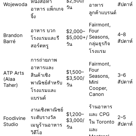
$2,500/
หนังสือทำ
Wojewoda
สัปดาห์
อาหาร
วัน
อาหาร แพ็กเกจ
ลูกค้าแบรนด์
จิ้ง
Fairmont,
อาหาร บวก
Four
$2,000–
4–8
Brandon
Seasons,
$5,000+/
โรงแรมและรี
สัปดาห์
Barré
กลุ่มธุรกิจ
วัน
สอร์ตหรู
โรงแรม
การถ่ายภาพ
Fairmont,
อาหารและ
Four
$1,500–
ATP Arts
สินค้าเชิง
3–6
Seasons,
$3,500/
(Alaa
สัปดาห์
Mini
พาณิชย์สำหรับ
วัน
Taher)
Cooper,
โรงแรมและ
Canon
แบรนด์
ร้านอาหาร
งานเชิงพาณิชย์
$1,200–
และ CPG
ระดับรางวัล
2–5
Foodivine
$3,000/
ใน Toronto
สัปดาห์
Studio
เมนูร้านอาหาร
วัน
และ
วิดีโอ