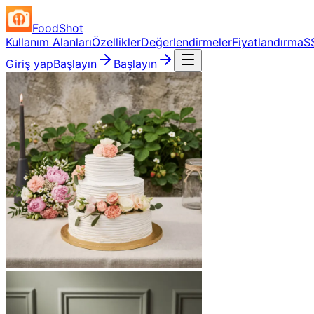
FoodShot
Kullanım Alanları
Özellikler
Değerlendirmeler
Fiyatlandırma
S
Giriş yap
Başlayın
Başlayın