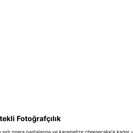
ekli Fotoğrafçılık
na sırlı opera pastalarına ve karamelize cheesecake'e kadar