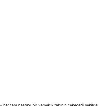
 — her tam pastayı bir yemek kitabının çekeceği şekilde