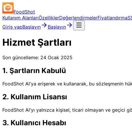
FoodShot
Kullanım Alanları
Özellikler
Değerlendirmeler
Fiyatlandırma
S
Giriş yap
Başlayın
Başlayın
Hizmet Şartları
Son güncelleme: 24 Ocak 2025
1. Şartların Kabulü
FoodShot AI'ya erişerek ve kullanarak, bu sözleşmenin hük
2. Kullanım Lisansı
FoodShot AI'yı yalnızca kişisel, ticari olmayan ve geçici gö
3. Kullanıcı Hesabı