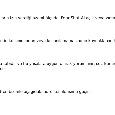
aların izin verdiği azami ölçüde, FoodShot AI açık veya zımn
llerin kullanımından veya kullanılamamasından kaynaklanan 
rına tabidir ve bu yasalara uygun olarak yorumlanır; söz k
niz.
tfen bizimle aşağıdaki adresten iletişime geçin: