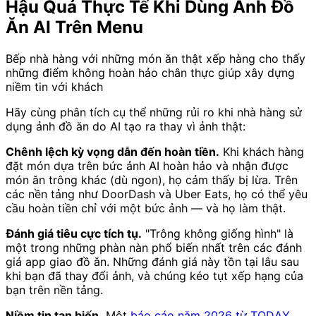
Hậu Quả Thực Tế Khi Dùng Ảnh Đồ
Ăn AI Trên Menu
Bếp nhà hàng với những món ăn thật xếp hàng cho thấy
những điểm không hoàn hảo chân thực giúp xây dựng
niềm tin với khách
Hãy cùng phân tích cụ thể những rủi ro khi nhà hàng sử
dụng ảnh đồ ăn do AI tạo ra thay vì ảnh thật:
Chênh lệch kỳ vọng dẫn đến hoàn tiền.
Khi khách hàng
đặt món dựa trên bức ảnh AI hoàn hảo và nhận được
món ăn trông khác (dù ngon), họ cảm thấy bị lừa. Trên
các nền tảng như DoorDash và Uber Eats, họ có thể yêu
cầu hoàn tiền chỉ với một bức ảnh — và họ làm thật.
Đánh giá tiêu cực tích tụ.
"Trông không giống hình" là
một trong những phàn nàn phổ biến nhất trên các đánh
giá app giao đồ ăn. Những đánh giá này tồn tại lâu sau
khi bạn đã thay đổi ảnh, và chúng kéo tụt xếp hạng của
bạn trên nền tảng.
Niềm tin tan biến.
Một
báo cáo năm 2026 từ TODAY