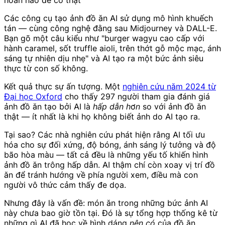
hoàn hảo để có thật
Các công cụ tạo ảnh đồ ăn AI sử dụng mô hình khuếch
tán — cùng công nghệ đằng sau Midjourney và DALL-E.
Bạn gõ một câu kiểu như "burger wagyu cao cấp với
hành caramel, sốt truffle aioli, trên thớt gỗ mộc mạc, ánh
sáng tự nhiên dịu nhẹ" và AI tạo ra một bức ảnh siêu
thực từ con số không.
Kết quả thực sự ấn tượng. Một
nghiên cứu năm 2024 từ
Đại học Oxford
cho thấy 297 người tham gia đánh giá
ảnh đồ ăn tạo bởi AI là
hấp dẫn hơn
so với ảnh đồ ăn
thật — ít nhất là khi họ không biết ảnh do AI tạo ra.
Tại sao? Các nhà nghiên cứu phát hiện rằng AI tối ưu
hóa cho sự đối xứng, độ bóng, ánh sáng lý tưởng và độ
bão hòa màu — tất cả đều là những yếu tố khiến hình
ảnh đồ ăn trông hấp dẫn. AI thậm chí còn xoay vị trí đồ
ăn để tránh hướng về phía người xem, điều mà con
người vô thức cảm thấy đe dọa.
Nhưng đây là vấn đề: món ăn trong những bức ảnh AI
này chưa bao giờ tồn tại. Đó là sự tổng hợp thống kê từ
những gì AI đã học về hình dáng
nên có
của đồ ăn.