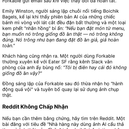
Forkable gửi email
sau khi
việc thay đổi đã hoàn tất.
Emily Winston, người sáng lập chuỗi nổi tiếng Boichik
Bagels, kể lại khi thấy phiên bản AI của những chiếc
bánh mì vòng với lát cắt đều đặn bất thường và một loại
kem phết "nhãn hồng" bí ẩn:
"Nếu bạn đặt món từ menu,
bạn muốn nó trông giống đồ ăn thật — nó trông không
đúng. Nó trông như bạn đang đặt đồ ăn giả, giả hoàn
toàn."
Khách hàng cũng nhận ra. Một người dùng Forkable
thường xuyên kể với Eater SF rằng kênh Slack văn
phòng của anh ấy bùng nổ:
"Tôi bị điên hay cái đó không
giống đồ ăn vậy?"
Đồng sáng lập của Forkable sau đó thừa nhận họ "hành
động quá vội" và tuyên bố quay lại sử dụng ảnh chụp
thật.
Reddit Không Chấp Nhận
Nếu bạn cần thêm bằng chứng, hãy tìm trên Reddit. Một
bài đăng với tiêu đề "Nhà hàng này dùng ảnh AI cẩu thả