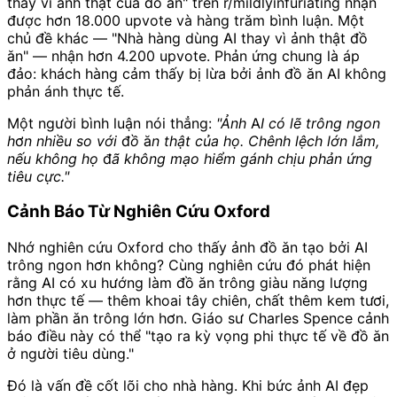
thay vì ảnh thật của đồ ăn" trên r/mildlyinfuriating nhận
được hơn 18.000 upvote và hàng trăm bình luận. Một
chủ đề khác — "Nhà hàng dùng AI thay vì ảnh thật đồ
ăn" — nhận hơn 4.200 upvote. Phản ứng chung là áp
đảo: khách hàng cảm thấy bị lừa bởi ảnh đồ ăn AI không
phản ánh thực tế.
Một người bình luận nói thẳng:
"Ảnh AI có lẽ trông ngon
hơn nhiều so với đồ ăn thật của họ. Chênh lệch lớn lắm,
nếu không họ đã không mạo hiểm gánh chịu phản ứng
tiêu cực."
Cảnh Báo Từ Nghiên Cứu Oxford
Nhớ nghiên cứu Oxford cho thấy ảnh đồ ăn tạo bởi AI
trông ngon hơn không? Cùng nghiên cứu đó phát hiện
rằng AI có xu hướng làm đồ ăn trông giàu năng lượng
hơn thực tế — thêm khoai tây chiên, chất thêm kem tươi,
làm phần ăn trông lớn hơn. Giáo sư Charles Spence cảnh
báo điều này có thể "tạo ra kỳ vọng phi thực tế về đồ ăn
ở người tiêu dùng."
Đó là vấn đề cốt lõi cho nhà hàng. Khi bức ảnh AI đẹp