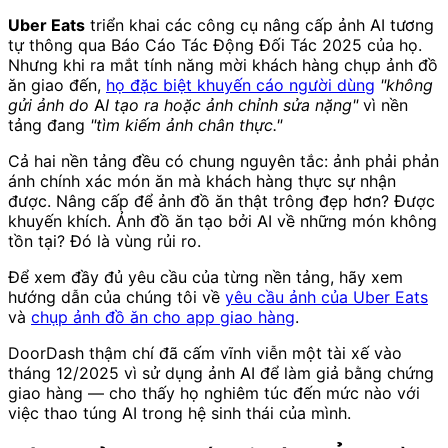
Uber Eats
triển khai các công cụ nâng cấp ảnh AI tương
tự thông qua Báo Cáo Tác Động Đối Tác 2025 của họ.
Nhưng khi ra mắt tính năng mời khách hàng chụp ảnh đồ
ăn giao đến,
họ đặc biệt khuyến cáo người dùng
"không
gửi ảnh do AI tạo ra hoặc ảnh chỉnh sửa nặng"
vì nền
tảng đang
"tìm kiếm ảnh chân thực."
Cả hai nền tảng đều có chung nguyên tắc: ảnh phải phản
ánh chính xác món ăn mà khách hàng thực sự nhận
được. Nâng cấp để ảnh đồ ăn thật trông đẹp hơn? Được
khuyến khích. Ảnh đồ ăn tạo bởi AI về những món không
tồn tại? Đó là vùng rủi ro.
Để xem đầy đủ yêu cầu của từng nền tảng, hãy xem
hướng dẫn của chúng tôi về
yêu cầu ảnh của Uber Eats
và
chụp ảnh đồ ăn cho app giao hàng
.
DoorDash thậm chí đã cấm vĩnh viễn một tài xế vào
tháng 12/2025 vì sử dụng ảnh AI để làm giả bằng chứng
giao hàng — cho thấy họ nghiêm túc đến mức nào với
việc thao túng AI trong hệ sinh thái của mình.