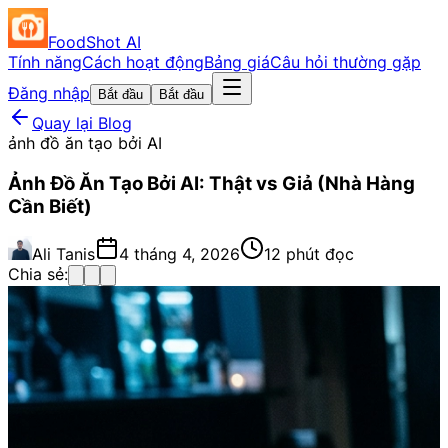
FoodShot AI
Tính năng
Cách hoạt động
Bảng giá
Câu hỏi thường gặp
Đăng nhập
Bắt đầu
Bắt đầu
Quay lại Blog
ảnh đồ ăn tạo bởi AI
Ảnh Đồ Ăn Tạo Bởi AI: Thật vs Giả (Nhà Hàng
Cần Biết)
Ali Tanis
4 tháng 4, 2026
12 phút đọc
Chia sẻ: