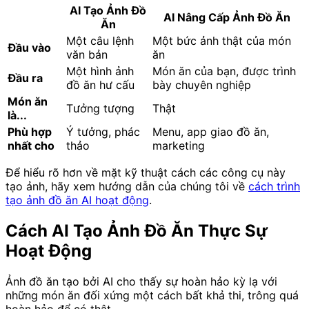
AI Tạo Ảnh Đồ
AI Nâng Cấp Ảnh Đồ Ăn
Ăn
Một câu lệnh
Một bức ảnh thật của món
Đầu vào
văn bản
ăn
Một hình ảnh
Món ăn của bạn, được trình
Đầu ra
đồ ăn hư cấu
bày chuyên nghiệp
Món ăn
Tưởng tượng
Thật
là...
Phù hợp
Ý tưởng, phác
Menu, app giao đồ ăn,
nhất cho
thảo
marketing
Để hiểu rõ hơn về mặt kỹ thuật cách các công cụ này
tạo ảnh, hãy xem hướng dẫn của chúng tôi về
cách trình
tạo ảnh đồ ăn AI hoạt động
.
Cách AI Tạo Ảnh Đồ Ăn Thực Sự
Hoạt Động
Ảnh đồ ăn tạo bởi AI cho thấy sự hoàn hảo kỳ lạ với
những món ăn đối xứng một cách bất khả thi, trông quá