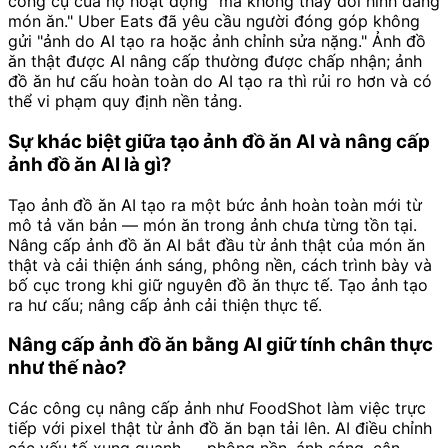
công cụ của họ hoạt động "mà không thay đổi hình dáng
món ăn." Uber Eats đã yêu cầu người đóng góp không
gửi "ảnh do AI tạo ra hoặc ảnh chỉnh sửa nặng." Ảnh đồ
ăn thật được AI nâng cấp thường được chấp nhận; ảnh
đồ ăn hư cấu hoàn toàn do AI tạo ra thì rủi ro hơn và có
thể vi phạm quy định nền tảng.
Sự khác biệt giữa tạo ảnh đồ ăn AI và nâng cấp
ảnh đồ ăn AI là gì?
Tạo ảnh đồ ăn AI tạo ra một bức ảnh hoàn toàn mới từ
mô tả văn bản — món ăn trong ảnh chưa từng tồn tại.
Nâng cấp ảnh đồ ăn AI bắt đầu từ ảnh thật của món ăn
thật và cải thiện ánh sáng, phông nền, cách trình bày và
bố cục trong khi giữ nguyên đồ ăn thực tế. Tạo ảnh tạo
ra hư cấu; nâng cấp ảnh cải thiện thực tế.
Nâng cấp ảnh đồ ăn bằng AI giữ tính chân thực
như thế nào?
Các công cụ nâng cấp ảnh như FoodShot làm việc trực
tiếp với pixel thật từ ảnh đồ ăn bạn tải lên. AI điều chỉnh