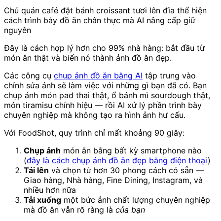
Chủ quán café đặt bánh croissant tươi lên đĩa thể hiện
cách trình bày đồ ăn chân thực mà AI nâng cấp giữ
nguyên
Đây là cách hợp lý hơn cho 99% nhà hàng: bắt đầu từ
món ăn thật và biến nó thành ảnh đồ ăn đẹp.
Các công cụ
chụp ảnh đồ ăn bằng AI
tập trung vào
chỉnh sửa ảnh sẽ làm việc với những gì bạn đã có. Bạn
chụp ảnh món pad thai thật, ổ bánh mì sourdough thật,
món tiramisu chính hiệu — rồi AI xử lý phần trình bày
chuyên nghiệp mà không tạo ra hình ảnh hư cấu.
Với FoodShot, quy trình chỉ mất khoảng 90 giây:
Chụp ảnh
món ăn bằng bất kỳ smartphone nào
(
đây là cách chụp ảnh đồ ăn đẹp bằng điện thoại
)
Tải lên
và chọn từ hơn 30 phong cách có sẵn —
Giao hàng, Nhà hàng, Fine Dining, Instagram, và
nhiều hơn nữa
Tải xuống
một bức ảnh chất lượng chuyên nghiệp
mà đồ ăn vẫn rõ ràng là
của bạn