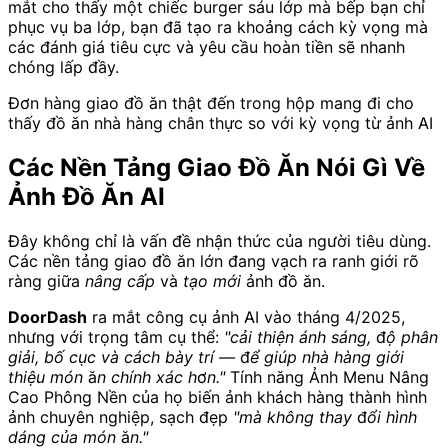
mắt cho thấy một chiếc burger sáu lớp mà bếp bạn chỉ
phục vụ ba lớp, bạn đã tạo ra khoảng cách kỳ vọng mà
các đánh giá tiêu cực và yêu cầu hoàn tiền sẽ nhanh
chóng lấp đầy.
Đơn hàng giao đồ ăn thật đến trong hộp mang đi cho
thấy đồ ăn nhà hàng chân thực so với kỳ vọng từ ảnh AI
Các Nền Tảng Giao Đồ Ăn Nói Gì Về
Ảnh Đồ Ăn AI
Đây không chỉ là vấn đề nhận thức của người tiêu dùng.
Các nền tảng giao đồ ăn lớn đang vạch ra ranh giới rõ
ràng giữa
nâng cấp
và
tạo mới
ảnh đồ ăn.
DoorDash
ra mắt công cụ ảnh AI vào tháng 4/2025,
nhưng với trọng tâm cụ thể:
"cải thiện ánh sáng, độ phân
giải, bố cục và cách bày trí — để giúp nhà hàng giới
thiệu món ăn chính xác hơn."
Tính năng Ảnh Menu Nâng
Cao Phông Nền của họ biến ảnh khách hàng thành hình
ảnh chuyên nghiệp, sạch đẹp
"mà không thay đổi hình
dáng của món ăn."