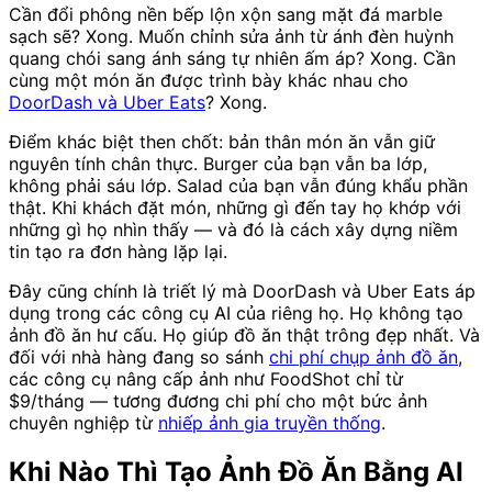
Cần đổi phông nền bếp lộn xộn sang mặt đá marble
sạch sẽ? Xong. Muốn chỉnh sửa ảnh từ ánh đèn huỳnh
quang chói sang ánh sáng tự nhiên ấm áp? Xong. Cần
cùng một món ăn được trình bày khác nhau cho
DoorDash và Uber Eats
? Xong.
Điểm khác biệt then chốt: bản thân món ăn vẫn giữ
nguyên tính chân thực. Burger của bạn vẫn ba lớp,
không phải sáu lớp. Salad của bạn vẫn đúng khẩu phần
thật. Khi khách đặt món, những gì đến tay họ khớp với
những gì họ nhìn thấy — và đó là cách xây dựng niềm
tin tạo ra đơn hàng lặp lại.
Đây cũng chính là triết lý mà DoorDash và Uber Eats áp
dụng trong các công cụ AI của riêng họ. Họ không tạo
ảnh đồ ăn hư cấu. Họ giúp đồ ăn thật trông đẹp nhất. Và
đối với nhà hàng đang so sánh
chi phí chụp ảnh đồ ăn
,
các công cụ nâng cấp ảnh như FoodShot chỉ từ
$9/tháng — tương đương chi phí cho một bức ảnh
chuyên nghiệp từ
nhiếp ảnh gia truyền thống
.
Khi Nào Thì Tạo Ảnh Đồ Ăn Bằng AI