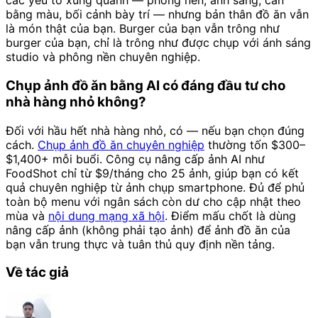
các yếu tố xung quanh — phông nền, ánh sáng, cân
bằng màu, bối cảnh bày trí — nhưng bản thân đồ ăn vẫn
là món thật của bạn. Burger của bạn vẫn trông như
burger của bạn, chỉ là trông như được chụp với ánh sáng
studio và phông nền chuyên nghiệp.
Chụp ảnh đồ ăn bằng AI có đáng đầu tư cho
nhà hàng nhỏ không?
Đối với hầu hết nhà hàng nhỏ, có — nếu bạn chọn đúng
cách.
Chụp ảnh đồ ăn chuyên nghiệp
thường tốn $300–
$1,400+ mỗi buổi. Công cụ nâng cấp ảnh AI như
FoodShot chỉ từ $9/tháng cho 25 ảnh, giúp bạn có kết
quả chuyên nghiệp từ ảnh chụp smartphone. Đủ để phủ
toàn bộ menu với ngân sách còn dư cho cập nhật theo
mùa và
nội dung mạng xã hội
. Điểm mấu chốt là dùng
nâng cấp ảnh (không phải tạo ảnh) để ảnh đồ ăn của
bạn vẫn trung thực và tuân thủ quy định nền tảng.
Về tác giả