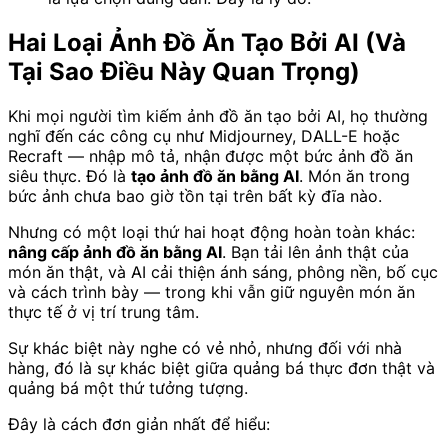
Hai Loại Ảnh Đồ Ăn Tạo Bởi AI (Và
Tại Sao Điều Này Quan Trọng)
Khi mọi người tìm kiếm ảnh đồ ăn tạo bởi AI, họ thường
nghĩ đến các công cụ như Midjourney, DALL-E hoặc
Recraft — nhập mô tả, nhận được một bức ảnh đồ ăn
siêu thực. Đó là
tạo ảnh đồ ăn bằng AI
. Món ăn trong
bức ảnh chưa bao giờ tồn tại trên bất kỳ đĩa nào.
Nhưng có một loại thứ hai hoạt động hoàn toàn khác:
nâng cấp ảnh đồ ăn bằng AI
. Bạn tải lên ảnh thật của
món ăn thật, và AI cải thiện ánh sáng, phông nền, bố cục
và cách trình bày — trong khi vẫn giữ nguyên món ăn
thực tế ở vị trí trung tâm.
Sự khác biệt này nghe có vẻ nhỏ, nhưng đối với nhà
hàng, đó là sự khác biệt giữa quảng bá thực đơn thật và
quảng bá một thứ tưởng tượng.
Đây là cách đơn giản nhất để hiểu: